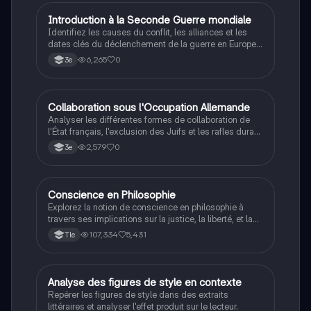
I
Introduction à la Seconde Guerre mondiale
Histoire
Identifiez les causes du conflit, les alliances et les
dates clés du déclenchement de la guerre en Europe
et dans le Pacifique.
6,265
0
3e
C
Collaboration sous l'Occupation Allemande
Histoire
Analyser les différentes formes de collaboration de
l'État français, l'exclusion des Juifs et les rafles durant
la Seconde Guerre mondiale.
2,579
0
3e
Conscience en Philosophie
Philosophie
Explorez la notion de conscience en philosophie à
travers ses implications sur la justice, la liberté, et la
connaissance. Cette fiche de révision aborde les
107,334
5,431
Tle
débats philosophiques sur la conscience, le cogito, et
les valeurs morales, tout en intégrant des
perspectives contemporaines. Idéale pour les
étudiants en philosophie cherchant à approfondir leur
A
Analyse des figures de style en contexte
Français
compréhension des enjeux éthiques et existentiels.
Repérer les figures de style dans des extraits
littéraires et analyser l'effet produit sur le lecteur.