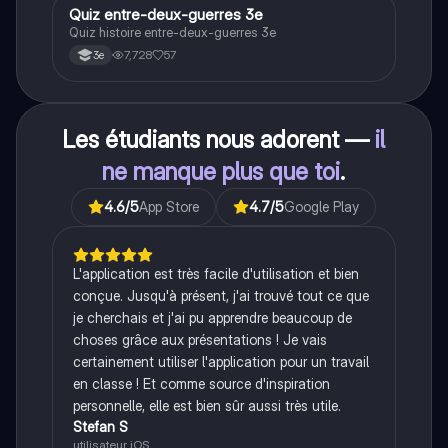
historique.
Q
Quiz entre-deux-guerres 3e
Histoire
Quiz histoire entre-deux-guerres 3e
7,728
57
3e
Les étudiants nous adorent —
il
ne manque plus que toi
.
4.6
/5
App Store
4.7
/5
Google Play
L'application est très facile d'utilisation et bien
conçue. Jusqu'à présent, j'ai trouvé tout ce que
je cherchais et j'ai pu apprendre beaucoup de
choses grâce aux présentations ! Je vais
certainement utiliser l'application pour un travail
en classe ! Et comme source d'inspiration
personnelle, elle est bien sûr aussi très utile.
Stefan S
utilisateur iOS