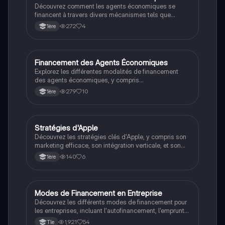
Découvrez comment les agents économiques se
financent à travers divers mécanismes tels que
l'autofinancement, les emprunts, et les
272
4
1ère
investissements. Ce résumé aborde les concepts clés
du financement des entreprises, les ressources
financières, et l'impact des taux d'intérêt sur les
décisions économiques. Type: résumé.
Financement des Agents Économiques
STMG
Explorez les différentes modalités de financement
des agents économiques, y compris
l'autofinancement, le financement externe et les
279
10
1ère
besoins en capital à court et long terme. Ce résumé
aborde les concepts clés tels que les ressources
financières, la situation financière des ménages et
des entreprises, ainsi que les relations entre prêteurs
Stratégies d'Apple
SES
et emprunteurs. Type de contenu : résumé
Découvrez les stratégies clés d'Apple, y compris son
économique.
marketing efficace, son intégration verticale, et son
écosystème fermé. Ce résumé explore également les
140
6
1ère
sources de financement, la diversification des
produits, et l'innovation constante qui ont propulsé
Apple au sommet de l'industrie technologique. Type :
résumé.
Modes de Financement en Entreprise
STMG
Découvrez les différents modes de financement pour
les entreprises, incluant l'autofinancement, l'emprunt
bancaire, l'augmentation de capital, et le financement
1,921
54
Tle