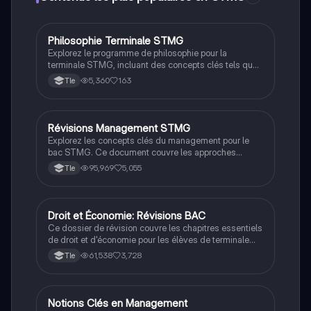
comprendre les mécanismes de financement des
entreprises.
Philosophie Terminale STMG
STMG
Explorez le programme de philosophie pour la
terminale STMG, incluant des concepts clés tels que
la religion, la liberté, la justice, et la vérité. Ce
5,360
163
Tle
document propose également une méthodologie
détaillée pour la dissertation, avec des conseils
pratiques pour structurer vos arguments et développer
vos idées. Idéal pour les étudiants souhaitant
Révisions Management STMG
STMG
approfondir leur compréhension des enjeux
Explorez les concepts clés du management pour le
philosophiques contemporains.
bac STMG. Ce document couvre les approches
marketing, la gestion des ressources humaines, les
95,969
5,055
Tle
stratégies de croissance, et les méthodes de calcul
des coûts. Idéal pour préparer efficacement l'épreuve
de management, il inclut des notions sur la
performance, l'organisation des entreprises, et les
Droit et Économie: Révisions BAC
STMG
relations avec les parties prenantes.
Ce dossier de révision couvre les chapitres essentiels
de droit et d'économie pour les élèves de terminale
STMG, incluant des thèmes tels que la responsabilité
61,538
3,728
Tle
civile, les droits des travailleurs, la redistribution
sociale, et les politiques économiques. Préparez-vous
efficacement pour le BAC avec des concepts clés et
des exemples pratiques.
Notions Clés en Management
STMG