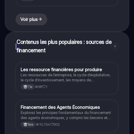
participatif. Cette fiche présente les avantages et
inconvénients de chaque option, ainsi que les
paramètres influençant le choix du mode de
financement et les méthodes de remboursement des
Voir plus
emprunts. Type : résumé.
Contenus les plus populaires : sources de
9
financement
Les ressource financières pour produire
STMG
Les ressources de l’entreprise, le cycle d’exploitation,
le cycle d’investissement, les moyens de
financement…
85
1
Tle
Financement des Agents Économiques
SES
Explorez les principes fondamentaux du financement
des agents économiques, y compris les besoins et
capacités de financement, les types de financement
10,724
502
1ère
(interne, externe, direct, indirect), et l'impact des
politiques budgétaires sur l'économie. Ce résumé de