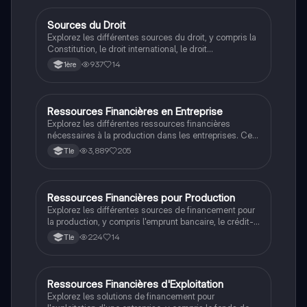
chapitre est essentiel pour comprendre les
mécanismes financiers et leur influence sur la
Sources du Droit
STMG
croissance économique.
Explorez les différentes sources du droit, y compris la
Constitution, le droit international, le droit
communautaire, et la jurisprudence. Ce résumé
937
14
1ère
aborde la hiérarchie des normes et les principes
fondamentaux qui régissent l'exercice du pouvoir
politique. Idéal pour les étudiants en Droit et Économie
STMG.
Ressources Financières en Entreprise
STMG
Explorez les différentes ressources financières
nécessaires à la production dans les entreprises. Ce
résumé aborde le besoin de financement, le fonds de
3,889
205
Tle
roulement net global, et les cycles d'exploitation et
d'investissement. Idéal pour les étudiants en
sciences de gestion, ce document clarifie les
concepts clés tels que le BFR et le FRNG.
Ressources Financières pour Production
STMG
Explorez les différentes sources de financement pour
la production, y compris l'emprunt bancaire, le crédit-
bail, et l'auto-financement. Ce résumé aborde
224
14
Tle
également le cycle d'investissement, les
immobilisations corporelles et incorporelles, ainsi que
le besoin en fonds de roulement (BFR). Idéal pour les
étudiants en finance cherchant à comprendre les
Ressources Financières d'Exploitation
STMG
choix de financement et la gestion des ressources
Explorez les solutions de financement pour
financières.