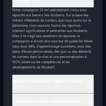
Knowunity ?
Notre compagnon IA est spécialement conçu pour
répondre aux besoins des étudiants. Sur la base des
millions d'éléments de contenu que nous avons sur la
plateforme, nous pouvons fournir des réponses
vraiment significatives et pertinentes aux étudiants.
Mais il ne s'agit pas seulement de réponses, le
compagnon a encore plus pour but de guider les élèves
dans leurs défis d'apprentissage quotidiens, avec des
plans d'étude personnalisés, des quiz ou des éléments
de contenu dans le chat et une personnalisation à
100% basée sur les compétences et les
développements de l'étudiant.
Où puis-je télécharger l'appli Knowunity
?
Tu peux télécharger l'application dans Google Play
Store et dans l'App Store d'Apple.
L'application est-elle vraiment gratuite ?