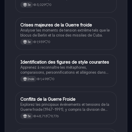
3,029
0
3e
C
Crises majeures de la Guerre froide
Histoire
Analyser les moments de tension extrême tels que le
blocus de Berlin et la crise des missiles de Cuba.
1,939
0
3e
I
Identification des figures de style courantes
Français
Apprenez à reconnaître les métaphores,
comparaisons, personnifications et allégories dans
des phrases simples.
1,498
0
2nde
Conflits de la Guerre Froide
Histoire
Explorez les principaux événements et tensions de la
Guerre froide (1947-1991), y compris la division de
l'Allemagne, la crise de Cuba, la guerre du Vietnam, et
48,713
9,776
3e
la course à l'espace. Cette fiche de révision couvre les
idéologies opposées des blocs Est et Ouest, les
crises majeures, et l'impact mondial de cette période