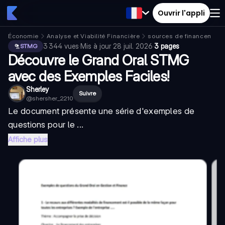
Ouvrir l'appli
Économie
Analyse et Viabilité Financière
sources de financement
3 344
vues
·
Mis à jour
28 juil. 2026
·
3 pages
STMG
Découvre le Grand Oral STMG
avec des Exemples Faciles!
Sherley
Suivre
@
shersher_2210
Le document présente une série d'exemples de
questions pour le ...
Affiche plus