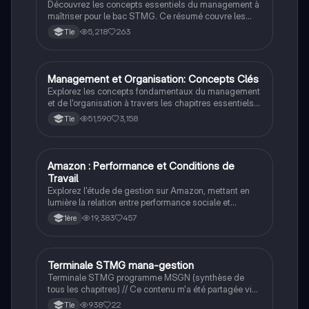
Découvrez les concepts essentiels du management à
maîtriser pour le bac STMG. Ce résumé couvre les
types d'organisation, les styles de direction, la
5,218
263
Tle
communication d'équipe, le diagnostic stratégique, et
bien plus encore. Idéal pour une révision efficace et
ciblée.
Management et Organisation: Concepts Clés
STMG
Explorez les concepts fondamentaux du management
et de l'organisation à travers les chapitres essentiels
du programme de terminale STMG. Ce résumé couvre
51,590
3,158
Tle
des thèmes tels que la stratégie d'entreprise, la
motivation des employés, l'organisation de la
production, et l'impact des technologies numériques.
Idéal pour préparer le BAC et comprendre les enjeux
Amazon : Performance et Conditions de
STMG
contemporains du management.
Travail
Explorez l'étude de gestion sur Amazon, mettant en
lumière la relation entre performance sociale et
commerciale. Ce dossier aborde l'impact des
19,383
457
1ère
conditions de travail sur la performance de
l'entreprise, ainsi que les stratégies de croissance et
d'innovation technologique. Idéal pour les étudiants
en gestion souhaitant comprendre les enjeux
Terminale STMG mana-gestion
STMG
contemporains du e-commerce. Type : Synthèse
Terminale STMG programme MSGN (synthèse de
d'étude de gestion.
tous les chapitres) // Ce contenu m'a été partagée via
un lien drive sur tiktok je l'ai enregistré ici pour l'avoir
938
22
Tle