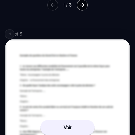
1
/
3
of
3
1
Voir