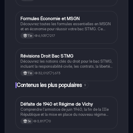
dans ma bibliothèque sur n'importe quelle appareil et
aider ceux en ayant besoin.
Formules Économie et MSGN
STMG
Découvrez toutes les formules essentielles en MSGN
et en économie pour réussir votre bac STMG. Ce
document couvre des concepts clés tels que le seuil
6,105
217
Tle
de rentabilité, le coût de revient, le PIB, et bien plus
encore, pour vous aider à maîtriser vos calculs et
optimiser vos performances académiques.
Révisions Droit Bac STMG
STMG
Découvrez les notions clés du droit pour le bac STMG,
incluant la responsabilité civile, les contrats, la liberté
d'entreprendre, et le système judiciaire. Ce document,
32,012
1,673
Tle
élaboré à partir des objectifs de Hachette Éducation et
de mes cours, est essentiel pour réussir votre
Contenus les plus populaires
9
examen. Type : fiche de révision.
D
Défaite de 1940 et Régime de Vichy
Histoire
Comprendre l'armistice de juin 1940, la fin de la IIIe
République et la mise en place du nouveau régime
autoritaire de Philippe Pétain.
3,817
0
3e