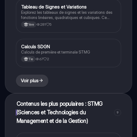
Tableau de Signes et Variations
STMG
Explorez les tableaux de signes et les variations des
fonctions linéaires, quadratiques et cubiques. Ce
document présente des exemples pratiques et des
281
5
1ère
explications claires pour mieux comprendre les
concepts mathématiques essentiels. Type : résumé.
Calculs SDGN
STMG
Calculs de première et terminale STMG
67
2
Tle
Voir plus
Contenus les plus populaires : STMG
(Sciences et Technologies du
9
Management et de la Gestion)