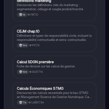
D
définitions marketing
Gestion
étudiants en management cherchant à comprendre
Découvrez les définitions clés du marketing :
les bases essentielles pour réussir dans le domaine.
segmentation, ciblage et couple produit/marché.
78
0
4e
C
CEJM chap.10
Gestion
Définitions et types de responsabilité civile, incluant la
responsabilité contractuelle et extra-contractuelle.
91
0
1ère
Calcul SDGN première
Gestion
Fiche de révision sur les calcul de gestion
322
10
1ère
Calculs Économiques STMG
STMG
Découvrez les calculs essentiels pour le bac STMG
en Management Science de Gestion Numérique. Ce
document couvre les marges, le seuil de rentabilité, le
1,655
34
Tle
BFR, et d'autres concepts clés pour optimiser votre