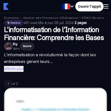
Ouvrir l'appli
Économie
Gestion des Processus d'Entreprise
STMG (Sciences et
451
vues
·
Mis à jour
28 juil. 2026
·
2 pages
Gestion
L'informatisation de l'Information
Financière: Comprendre les Bases
lhy.
Suivre
@
lhy
L'informatisation a révolutionné la façon dont les
entreprises gèrent leurs...
Affiche plus
of
2
1