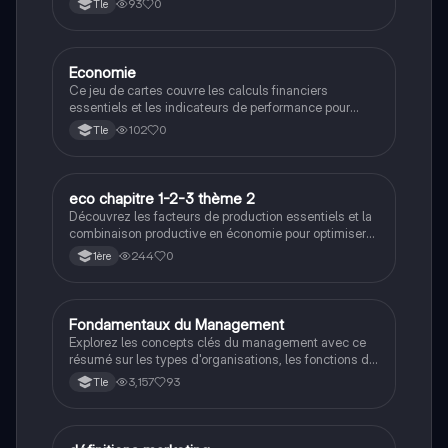
93
0
Tle
E
Economie
Gestion
Ce jeu de cartes couvre les calculs financiers
essentiels et les indicateurs de performance pour
l'analyse économique des entreprises.
102
0
Tle
E
eco chapitre 1-2-3 thème 2
Gestion
Découvrez les facteurs de production essentiels et la
combinaison productive en économie pour optimiser
l'efficacité des entreprises.
244
0
1ère
Fondamentaux du Management
STMG
Explorez les concepts clés du management avec ce
résumé sur les types d'organisations, les fonctions du
manager, les décisions stratégiques et
3,157
93
Tle
opérationnelles, ainsi que l'analyse des parties
prenantes. Ce document aborde également la
responsabilité sociétale des entreprises (RSE) et les
diagnostics internes et externes. Idéal pour les