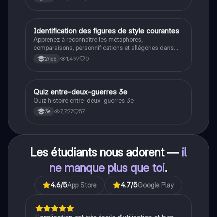
la course à l'espace. Cette fiche de révision couvre les
idéologies opposées des blocs Est et Ouest, les
crises majeures, et l'impact mondial de cette période
historique.
I
Identification des figures de style courantes
Français
Apprenez à reconnaître les métaphores,
comparaisons, personnifications et allégories dans
des phrases simples.
1,497
0
2nde
Q
Quiz entre-deux-guerres 3e
Histoire
Quiz histoire entre-deux-guerres 3e
7,727
57
3e
Les étudiants nous adorent —
il
ne manque plus que toi
.
4.6
/5
App Store
4.7
/5
Google Play