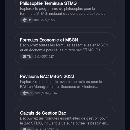
Philosophie Terminale STMG
STMG
Explorez le programme de philosophie pour la
terminale STMG, incluant des concepts clés tels que
la religion, la liberté, la justice, et la vérité. Ce
5,359
163
Tle
document propose également une méthodologie
détaillée pour la dissertation, avec des conseils
pratiques pour structurer vos arguments et développer
vos idées. Idéal pour les étudiants souhaitant
Formules Économie et MSGN
STMG
approfondir leur compréhension des enjeux
Découvrez toutes les formules essentielles en MSGN
philosophiques contemporains.
et en économie pour réussir votre bac STMG. Ce
document couvre des concepts clés tels que le seuil
6,105
217
Tle
de rentabilité, le coût de revient, le PIB, et bien plus
encore, pour vous aider à maîtriser vos calculs et
optimiser vos performances académiques.
Révisions BAC MSGN 2023
STMG
Explorez des fiches de révision complètes pour le
BAC en Management et Sciences de Gestion
Numérique (MSGN). Ce document couvre des
15,274
814
1ère
concepts clés tels que les styles de management, les
modèles économiques, la chaîne de valeur de Porter,
et bien plus. Idéal pour les étudiants en STMG
souhaitant approfondir leur compréhension des enjeux
Calculs de Gestion Bac
STMG
de gestion et de marketing.
Découvrez les formules essentielles de gestion pour
le Bac STMG, incluant la valeur ajoutée, le besoin en
fonds de roulement, et la rentabilité économique. Ce
18,682
740
1ère