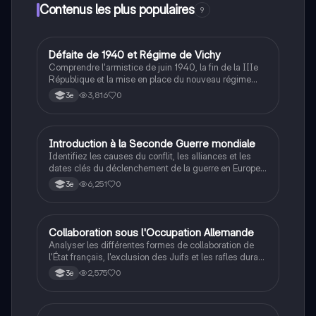
compréhension des finances d'entreprise. Idéal pour
Contenus les plus populaires
9
les révisions du bac 2023 et au-delà.
D
Défaite de 1940 et Régime de Vichy
Histoire
Comprendre l'armistice de juin 1940, la fin de la IIIe
République et la mise en place du nouveau régime
autoritaire de Philippe Pétain.
3,816
0
3e
I
Introduction à la Seconde Guerre mondiale
Histoire
Identifiez les causes du conflit, les alliances et les
dates clés du déclenchement de la guerre en Europe
et dans le Pacifique.
6,251
0
3e
C
Collaboration sous l'Occupation Allemande
Histoire
Analyser les différentes formes de collaboration de
l'État français, l'exclusion des Juifs et les rafles durant
la Seconde Guerre mondiale.
2,575
0
3e