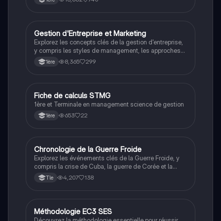
résumé couvre les calculs clés pour optimiser votre
compréhension des concepts financiers et de gestion
d'entreprise.
Gestion d'Entreprise et Marketing
STMG
Explorez les concepts clés de la gestion d'entreprise,
y compris les styles de management, les approches
marketing, la création de valeur, et l'impact du
8,365
299
1ère
numérique. Ce résumé aborde également la gestion
des ressources humaines, l'organisation de la
production, et l'analyse financière, essentiel pour les
étudiants en STMG. Type : résumé.
Fiche de calculs STMG
STMG
1ère et Terminale en management science de gestion
653
22
1ère
Chronologie de la Guerre Froide
STI2D
Explorez les événements clés de la Guerre Froide, y
compris la crise de Cuba, la guerre de Corée et la
guerre du Vietnam. Cette fiche d'histoire pour le
4,207
138
Tle
programme terminale technologique couvre les
alliances militaires, les doctrines politiques et les
personnages influents comme Truman et
Khrouchtchev. Idéal pour les étudiants en STMG et
Méthodologie EC3 SES
SES
autres bacs technologiques.
Découvrez la méthodologie essentielle pour réussir