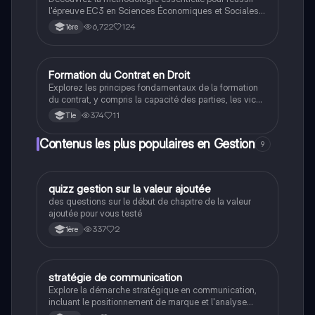
l'épreuve EC3 en Sciences Économiques et Sociales.
Ce guide aborde les étapes clés de la préparation, de
6,722
124
1ère
l'analyse des documents à la rédaction structurée, en
passant par l'élaboration d'un plan efficace. Apprenez
à utiliser la méthode AEI pour enrichir vos réponses et
maximiser vos points. Idéal pour les étudiants
Formation du Contrat en Droit
STMG
préparant le baccalauréat.
Explorez les principes fondamentaux de la formation
du contrat, y compris la capacité des parties, les vices
de consentement, et l'obligation d'information. Ce
374
11
Tle
résumé est conçu pour les étudiants de terminale
STMG, offrant une vue d'ensemble claire et concise
Contenus les plus populaires en Gestion
9
des éléments essentiels du droit des contrats.
Q
quizz gestion sur la valeur ajoutée
Gestion
des questions sur le début de chapitre de la valeur
ajoutée pour vous testé
337
2
1ère
S
stratégie de communication
Gestion
Explore la démarche stratégique en communication,
incluant le positionnement de marque et l'analyse
SWOT pour résoudre des problèmes commerciaux.