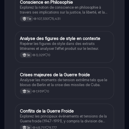
Conscience en Philosophie
Philosophie
Explorez la notion de conscience en philosophie à
travers ses implications sur la justice, la liberté, et la
connaissance. Cette fiche de révision aborde les
107,330
5,431
Tle
débats philosophiques sur la conscience, le cogito, et
les valeurs morales, tout en intégrant des
perspectives contemporaines. Idéale pour les
étudiants en philosophie cherchant à approfondir leur
A
Analyse des figures de style en contexte
Français
compréhension des enjeux éthiques et existentiels.
Repérer les figures de style dans des extraits
littéraires et analyser l'effet produit sur le lecteur.
3,029
0
3e
C
Crises majeures de la Guerre froide
Histoire
Analyser les moments de tension extrême tels que le
blocus de Berlin et la crise des missiles de Cuba.
1,939
0
3e
Conflits de la Guerre Froide
Histoire
Explorez les principaux événements et tensions de la
Guerre froide (1947-1991), y compris la division de
l'Allemagne, la crise de Cuba, la guerre du Vietnam, et
48,711
9,777
3e