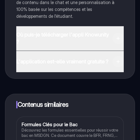
de contenu dans le chat et une personnalisation à
100% basée sur les compétences et les
développements de l'étudiant.
Où puis-je télécharger l'appli Knowunity
?
Tu peux télécharger l'application dans Google Play
Store et dans l'App Store d'Apple.
L'application est-elle vraiment gratuite ?
Oui, tu as un accès entièrement gratuit à tous les
contenus de l'appli, tu peux chatter ou suivre les
créateurs à tout moment. De plus, nous proposons
Knowunity Premium, qui te permet de réviser sans
limites!
Contenus similaires
Formules Clés pour le Bac
STMG
Découvrez les formules essentielles pour réussir votre
bac en MSDGN. Ce document couvre le BFR, FRNG,