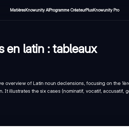
Matières
Knowunity AI
Programme Créateur
Plus
Knowunity Pro
s en latin : tableaux
e overview of Latin noun declensions, focusing on the
1èr
in
. It illustrates the six cases (
nominatif
,
vocatif
,
accusatif
,
g