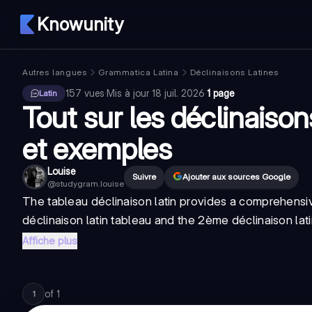
Knowunity
Autres langues
Grammatica Latina
Déclinaisons Latines
157
vues
·
Mis à jour
18 juil. 2026
·
1 page
Latin
Tout sur les déclinaison
et exemples
Louise
Suivre
Ajouter aux sources Google
@
studygram.louise
The
tableau déclinaison latin
provides a comprehensiv
déclinaison latin tableau
and the
2ème déclinaison lat
Affiche plus
of
1
1