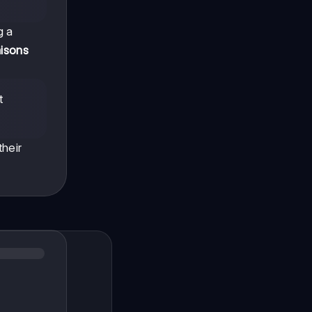
g a
aisons
t
their