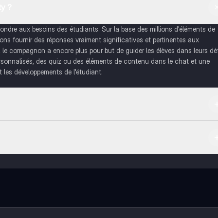
y ?
dre aux besoins des étudiants. Sur la base des millions d'éléments de
s fournir des réponses vraiment significatives et pertinentes aux
, le compagnon a encore plus pour but de guider les élèves dans leurs dé
rsonnalisés, des quiz ou des éléments de contenu dans le chat et une
 les développements de l'étudiant.
re et dans l'App Store d'Apple.
tenus de l'appli, tu peux chatter ou suivre les créateurs à tout moment. 
 de réviser sans limites!