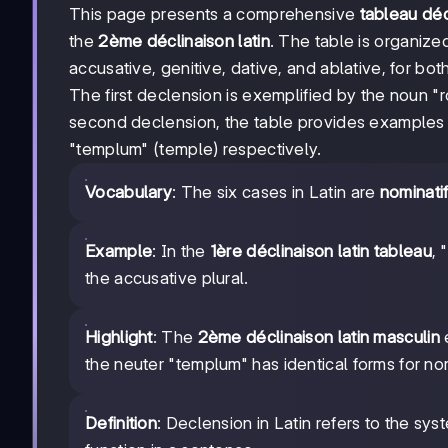
This page presents a comprehensive
tableau déc
the
2ème déclinaison latin
. The table is organize
accusative, genitive, dative, and ablative, for bot
The first declension is exemplified by the noun "
second declension, the table provides examples 
"templum" (temple) respectively.
Vocabulary
: The six cases in Latin are
nominati
Example
: In the
1ère déclinaison latin tableau
, 
the accusative plural.
Highlight
: The
2ème déclinaison latin masculin
e
the neuter "templum" has identical forms for nom
Definition
: Declension in Latin refers to the sy