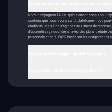
Qu'est-ce que le compagnon IA de Knowunit
Notre compagnon IA est spécialement conçu pour répon
contenu que nous avons sur la plateforme, nous pouvon
étudiants. Mais il ne s'agit pas seulement de réponses
d'apprentissage quotidiens, avec des plans d'étude pe
personnalisation à 100% basée sur les compétences et
Où puis-je télécharger l'appli Knowunity ?
Tu peux télécharger l'application dans Google Play Sto
L'application est-elle vraiment gratuite ?
Oui, tu as un accès entièrement gratuit à tous les con
plus, nous proposons Knowunity Premium, qui te permet