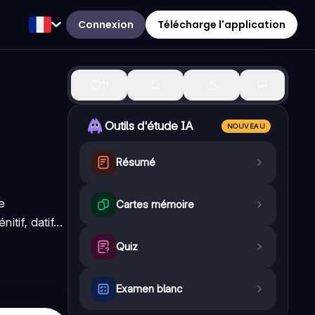
Connexion
Télécharge l'application
11
Outils d'étude IA
NOUVEAU
Résumé
e
Cartes mémoire
énitif
,
datif...
Quiz
Examen blanc