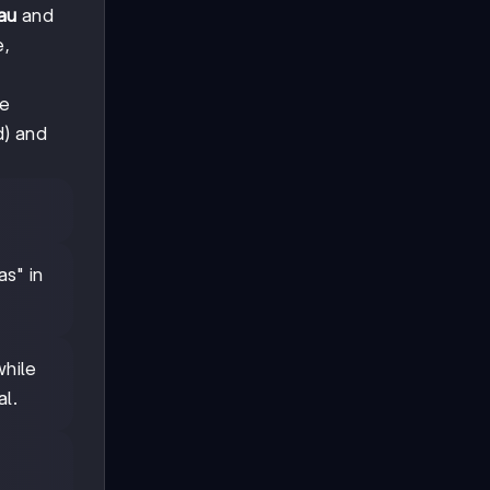
eau
and
e,
he
d) and
as" in
while
al.