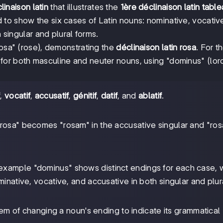
linaison latin
that illustrates the
1ère déclinaison latin tabl
d to show the six cases of Latin nouns: nominative, vocativ
h singular and plural forms.
rosa" (rose), demonstrating the
déclinaison latin rosa
. For t
for both masculine and neuter nouns, using "dominus" (lor
f
,
vocatif
,
accusatif
,
génitif
,
datif
, and
ablatif
.
"rosa" becomes "rosam" in the accusative singular and "ros
xample "dominus" shows distinct endings for each case, 
inative, vocative, and accusative in both singular and plur
stem of changing a noun's ending to indicate its grammatical