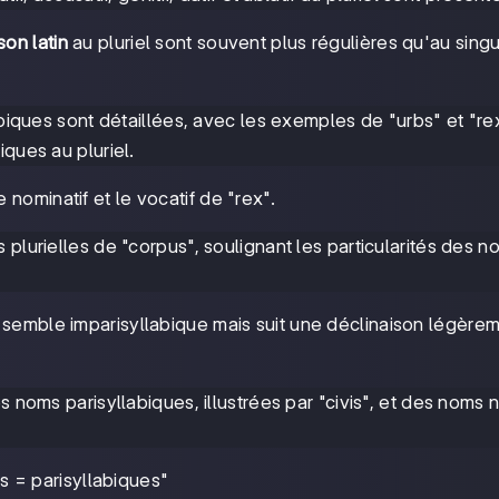
on latin
au pluriel sont souvent plus régulières qu'au singul
abiques sont détaillées, avec les exemples de "urbs" et "re
ques au pluriel.
e nominatif et le vocatif de "rex".
 plurielles de "corpus", soulignant les particularités des n
i semble imparisyllabique mais suit une déclinaison légère
s noms parisyllabiques, illustrées par "civis", et des noms 
vis = parisyllabiques"