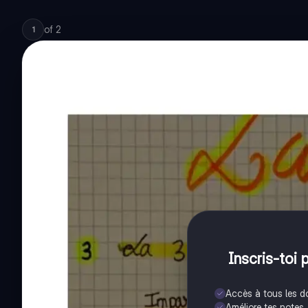
of
2
1
Inscris-toi 
Accès à tous les 
Améliore tes notes