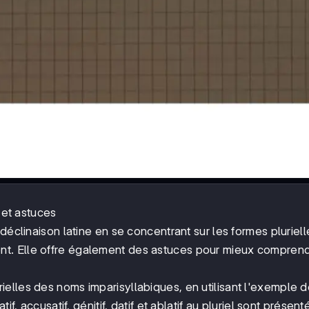
 et astuces
déclinaison latine en se concentrant sur les formes pluriel
t. Elle offre également des astuces pour mieux comprend
elles des noms imparisyllabiques, en utilisant l'exemple 
f, accusatif, génitif, datif et ablatif au pluriel sont présent