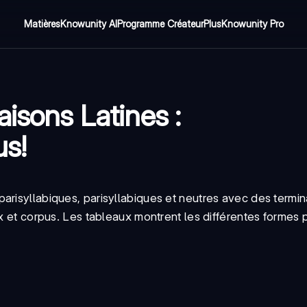
Matières
Knowunity AI
Programme Créateur
Plus
Knowunity Pro
aisons Latines :
us!
arisyllabiques, parisyllabiques et neutres avec des termi
ex et corpus. Les tableaux montrent les différentes formes