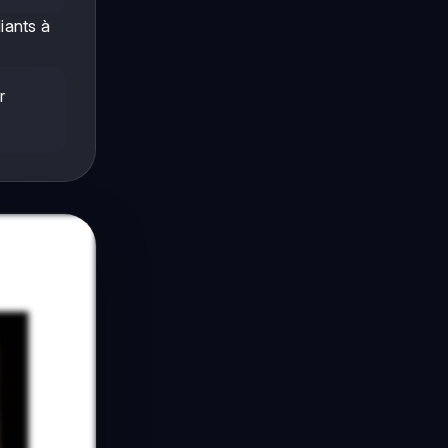
iants à
r