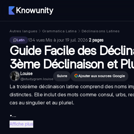
Knowunity
Autres langues
Grammatica Latina
Déclinaisons Latines
134
vues
·
Mis à jour
19 juil. 2026
·
2 pages
Latin
Guide Facile des Déclin
3ème Déclinaison et Pl
Louise
Suivre
Ajouter aux sources Google
@
studygram.louise
La troisième déclinaison latine comprend des noms imp
distinctes. Elle inclut des mots comme consul, urbs, r
cas au singulier et au pluriel.
•...
Affiche plus