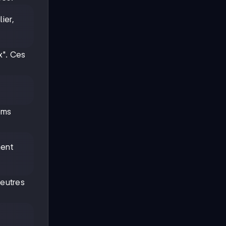
ier,
x". Ces
oms
ment
neutres