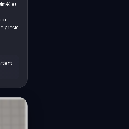
aimé) et
son
le précis
.
rtient