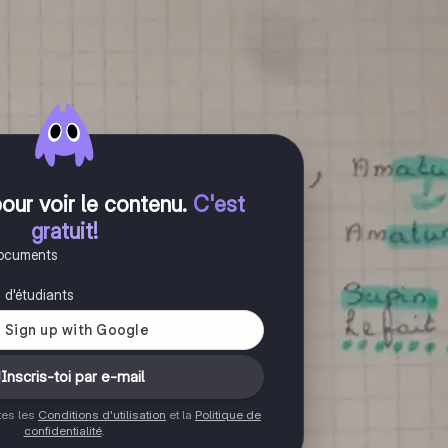
pour voir le contenu
.
C'est
gratuit!
documents
s d'étudiants
Inscris-toi par e-mail
ptes les
Conditions d'utilisation
et la
Politique de
confidentialité
.