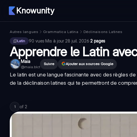
Knowunity
Autres langues
Grammatica Latina
Déclinaisons Latines
90
vues
·
Mis à jour
28 juil. 2026
·
2 pages
Latin
Apprendre le Latin avec
Maia
Suivre
Ajouter aux sources Google
@
maia.blct
Le latin est une langue fascinante avec des règles de
de la déclinaison latines qui te permettront de comp
of
2
1