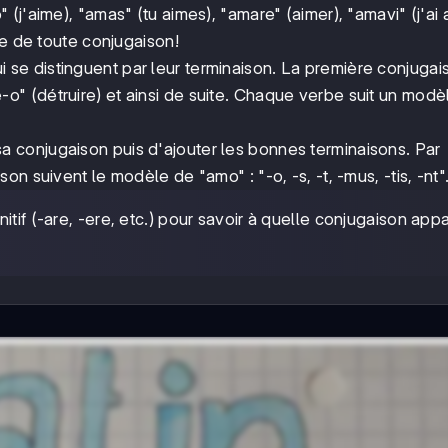
j'aime), "amas" (tu aimes), "amare" (aimer), "amavi" (j'ai 
se de toute conjugaison!
i se distinguent par leur terminaison. La première conjugai
 (détruire) et ainsi de suite. Chaque verbe suit un modè
er sa conjugaison puis d'ajouter les bonnes terminaisons. Par
n suivent le modèle de "amo" : "-o, -s, -t, -mus, -tis, -nt"
nitif (-are, -ere, etc.) pour savoir à quelle conjugaison appa