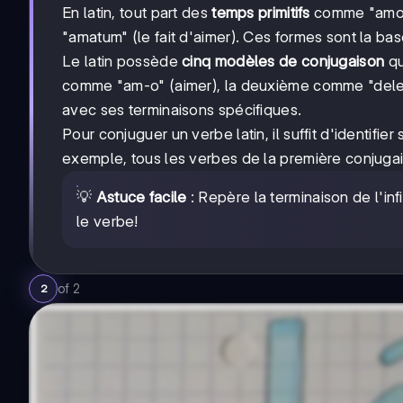
En latin, tout part des
temps primitifs
comme "amo" (
"amatum" (le fait d'aimer). Ces formes sont la ba
Le latin possède
cinq modèles de conjugaison
qu
comme "am-o" (aimer), la deuxième comme "dele-o"
avec ses terminaisons spécifiques.
Pour conjuguer un verbe latin, il suffit d'identifi
exemple, tous les verbes de la première conjugaiso
💡
Astuce facile
: Repère la terminaison de l'infi
le verbe!
of
2
2