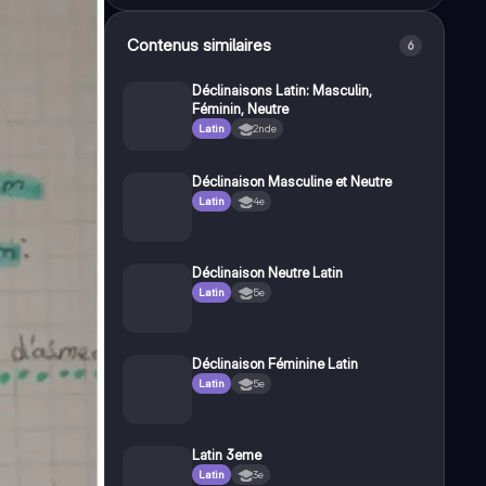
Contenus similaires
6
Déclinaisons Latin: Masculin,
Féminin, Neutre
Latin
2nde
Déclinaison Masculine et Neutre
Latin
4e
Déclinaison Neutre Latin
Latin
5e
Déclinaison Féminine Latin
Latin
5e
Latin 3eme
Latin
3e