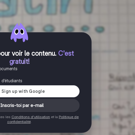
pour voir le contenu
.
C'est
gratuit!
documents
s d'étudiants
Inscris-toi par e-mail
ptes les
Conditions d'utilisation
et la
Politique de
confidentialité
.