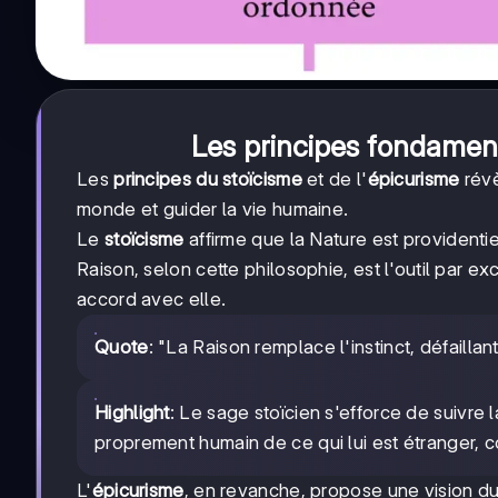
Les principes fondament
Les
principes du stoïcisme
et de l'
épicurisme
révè
monde et guider la vie humaine.
Le
stoïcisme
affirme que la Nature est providenti
Raison, selon cette philosophie, est l'outil par 
accord avec elle.
Quote
: "La Raison remplace l'instinct, défailla
Highlight
: Le sage stoïcien s'efforce de suivre 
proprement humain de ce qui lui est étranger,
L'
épicurisme
, en revanche, propose une vision d