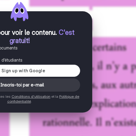
pour voir le contenu
.
C'est
gratuit!
documents
s d'étudiants
Inscris-toi par e-mail
ptes les
Conditions d'utilisation
et la
Politique de
confidentialité
.