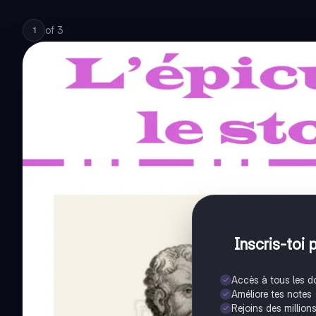
of
3
1
Inscris-toi 
Accès à tous les 
Améliore tes notes
Rejoins des million