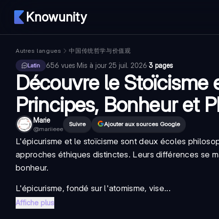
Knowunity
Autres langues
中国传统哲学与价值观
656
vues
·
Mis à jour
25 juil. 2026
·
3 pages
Latin
Découvre le Stoïcisme e
Principes, Bonheur et 
Marie
Suivre
Ajouter aux sources Google
@
mariieee
L'épicurisme et le stoïcisme sont deux écoles philoso
approches éthiques distinctes. Leurs différences se ma
bonheur.
L'épicurisme, fondé sur l'atomisme, vise...
Affiche plus