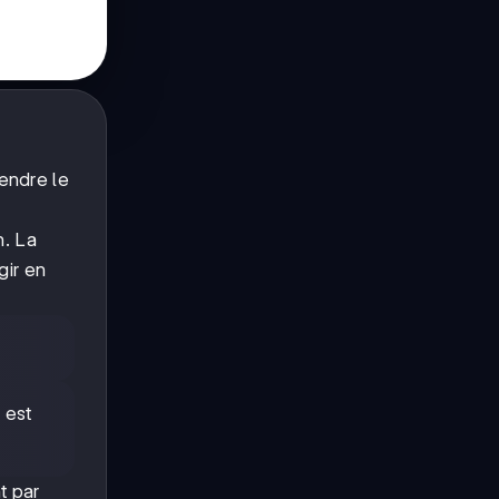
endre le
n. La
gir en
 est
t par