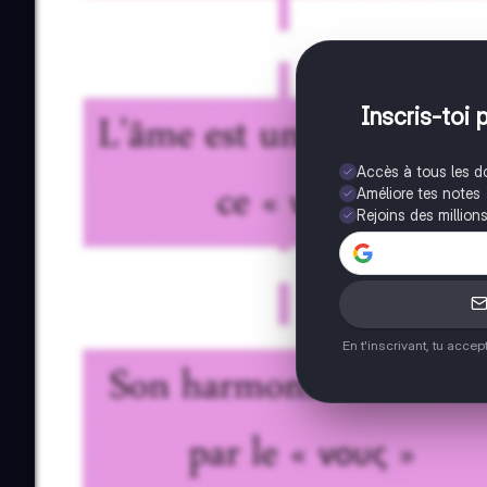
Inscris-toi 
Accès à tous les 
Améliore tes notes
Rejoins des million
En t'inscrivant, tu acce