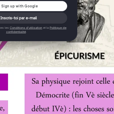
Inscris-toi par e-mail
ptes les
Conditions d'utilisation
et la
Politique de
confidentialité
.