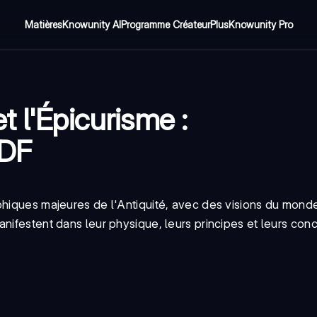
Matières
Knowunity AI
Programme Créateur
Plus
Knowunity Pro
t l'Épicurisme :
PDF
phiques majeures de l'Antiquité, avec des visions du mond
nifestent dans leur physique, leurs principes et leurs con