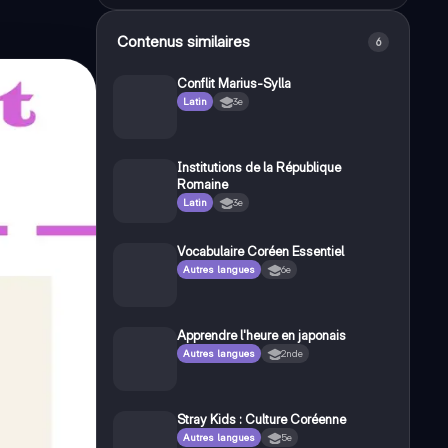
Contenus similaires
6
Conflit Marius-Sylla
Latin
3e
Institutions de la République
Romaine
Latin
3e
Vocabulaire Coréen Essentiel
Autres langues
6e
Apprendre l'heure en japonais
Autres langues
2nde
Stray Kids : Culture Coréenne
Autres langues
5e