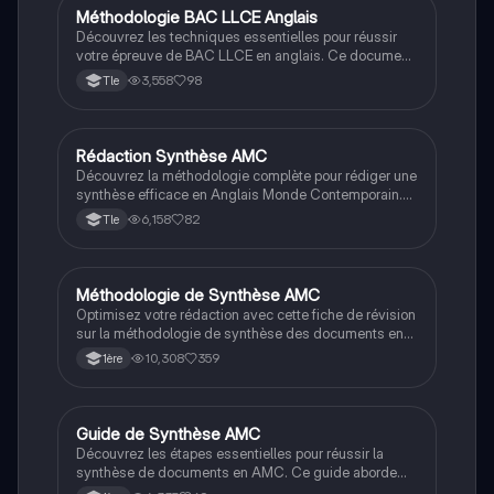
Méthodologie BAC LLCE Anglais
LLCE Ang
Découvrez les techniques essentielles pour réussir
votre épreuve de BAC LLCE en anglais. Ce document
couvre la méthodologie de rédaction, l'utilisation des
3,558
98
Tle
connecteurs logiques, ainsi que les temps verbaux
clés comme le présent parfait et le passé. Idéal pour la
synthèse de documents et l'argumentation écrite.
Rédaction Synthèse AMC
LLCE Ang
Découvrez la méthodologie complète pour rédiger une
synthèse efficace en Anglais Monde Contemporain.
Ce guide aborde l'analyse des documents, la
6,158
82
Tle
construction d'un plan structuré, et les erreurs à éviter.
Idéal pour les étudiants de terminale souhaitant
maîtriser l'art de la synthèse argumentative.
Méthodologie de Synthèse AMC
LLCE Ang
Optimisez votre rédaction avec cette fiche de révision
sur la méthodologie de synthèse des documents en
spécialité AMC et LLCE. Apprenez à structurer votre
10,308
359
1ère
introduction, à utiliser des connecteurs efficaces, et à
enrichir votre vocabulaire pour une argumentation
percutante. Idéal pour les étudiants souhaitant
améliorer leur rédaction académique.
Guide de Synthèse AMC
LLCE Ang
Découvrez les étapes essentielles pour réussir la
synthèse de documents en AMC. Ce guide aborde
l'analyse des documents, la construction d'un plan