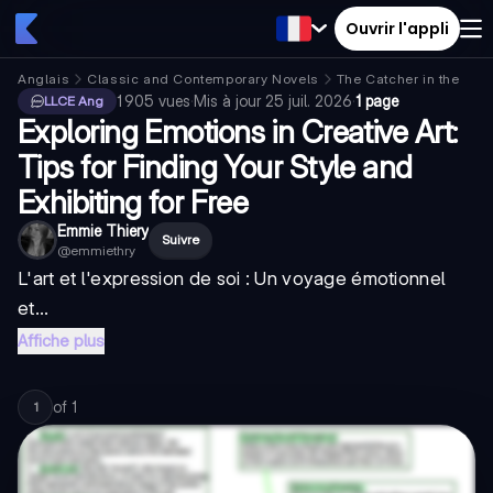
Ouvrir l'appli
Anglais
Classic and Contemporary Novels
The Catcher in the Rye
1 905
vues
·
Mis à jour
25 juil. 2026
·
1 page
LLCE Ang
Exploring Emotions in Creative Art:
Tips for Finding Your Style and
Exhibiting for Free
Emmie Thiery
Suivre
@
emmiethry
L'art et l'expression de soi : Un voyage émotionnel
et...
Affiche plus
of
1
1