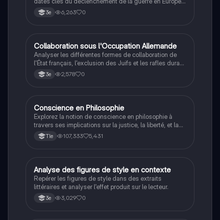
dates clés du déclenchement de la guerre en Europe
et dans le Pacifique.
6,263
0
3e
C
Collaboration sous l'Occupation Allemande
Histoire
Analyser les différentes formes de collaboration de
l'État français, l'exclusion des Juifs et les rafles durant
la Seconde Guerre mondiale.
2,578
0
3e
Conscience en Philosophie
Philosophie
Explorez la notion de conscience en philosophie à
travers ses implications sur la justice, la liberté, et la
connaissance. Cette fiche de révision aborde les
107,333
5,431
Tle
débats philosophiques sur la conscience, le cogito, et
les valeurs morales, tout en intégrant des
perspectives contemporaines. Idéale pour les
étudiants en philosophie cherchant à approfondir leur
A
Analyse des figures de style en contexte
Français
compréhension des enjeux éthiques et existentiels.
Repérer les figures de style dans des extraits
littéraires et analyser l'effet produit sur le lecteur.
3,029
0
3e