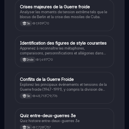
C
Crises majeures de la Guerre froide
Histoire
Analyser les moments de tension extrême tels que le
blocus de Berlin et la crise des missiles de Cuba.
1,939
0
3e
I
Identification des figures de style courantes
Français
Apprenez à reconnaître les métaphores,
comparaisons, personnifications et allégories dans
des phrases simples.
1,497
0
2nde
Conflits de la Guerre Froide
Histoire
Explorez les principaux événements et tensions de la
Guerre froide (1947-1991), y compris la division de
l'Allemagne, la crise de Cuba, la guerre du Vietnam, et
48,713
9,776
3e
la course à l'espace. Cette fiche de révision couvre les
idéologies opposées des blocs Est et Ouest, les
crises majeures, et l'impact mondial de cette période
historique.
Q
Quiz entre-deux-guerres 3e
Histoire
Quiz histoire entre-deux-guerres 3e
7,728
57
3e