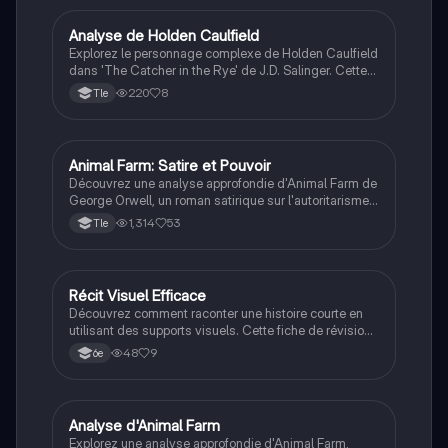
la lutte et de la valorisation de soi. Idéal pour les
étudiants en littérature et en études de l'enfance.
Analyse de Holden Caulfield
LLCE Ang
Explorez le personnage complexe de Holden Caulfield
dans 'The Catcher in the Rye' de J.D. Salinger. Cette
analyse aborde ses luttes avec l'adolescence, la
220
8
Tle
dépression et son désir d'appartenance, tout en
examinant le style d'écriture réaliste et la narration peu
fiable de Salinger. Type : résumé littéraire.
Animal Farm: Satire et Pouvoir
Anglais
Découvrez une analyse approfondie d'Animal Farm de
George Orwell, un roman satirique sur l'autoritarisme
et le totalitarisme. Ce résumé explore les personnages
1,314
53
Tle
clés comme Napoleon et Snowball, ainsi que les
thèmes de la manipulation et de la lutte des classes.
Idéal pour les étudiants en LLCE/Anglais.
Récit Visuel Efficace
Anglais
Découvrez comment raconter une histoire courte en
utilisant des supports visuels. Cette fiche de révision
aborde la définition des supports visuels, leur analyse,
48
9
6e
et la création d'un récapitulatif. Idéal pour améliorer
vos compétences en narration et en communication
visuelle.
Analyse d'Animal Farm
LLCE Ang
Explorez une analyse approfondie d'Animal Farm,