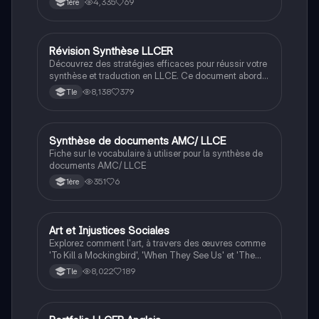
4,335
69
1ère
structuré, et la rédaction d'une synthèse cohérente.
Idéal pour les étudiants en LLCE et AMC, il inclut des
conseils pratiques et des exemples pour maîtriser la
méthodologie de la synthèse.
Révision Synthèse LLCER
Anglais
Découvrez des stratégies efficaces pour réussir votre
synthèse et traduction en LLCE. Ce document aborde
les mots de liaison, la construction d'arguments, et
8,138
379
Tle
des conseils pratiques pour optimiser votre
préparation au BAC. Idéal pour les étudiants en
littérature anglaise.
Synthèse de documents AMC/ LLCE
Anglais
Fiche sur le vocabulaire à utiliser pour la synthèse de
documents AMC/ LLCE
351
6
1ère
Art et Injustices Sociales
LLCE Ang
Explorez comment l'art, à travers des œuvres comme
'To Kill a Mockingbird', 'When They See Us' et 'The
Handmaid's Tale', dénonce les injustices sociales aux
8,022
189
Tle
États-Unis. Cette présentation aborde également le
discours de Barack Obama sur la démocratie et
l'égalité. Type : présentation orale.