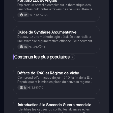
Portfolio LLCER Anglais
LLCE Ang
Explorez un portfolio complet sur la thématique des
rencontres culturelles à travers des œuvres littéraires
et cinématographiques. Ce document inclut des
13,551
192
Tle
analyses de 'Dr. Jekyll and Mr. Hyde', 'The Curious
Incident of the Dog in the Night-Time', et des extraits
de films comme 'Edward Scissorhands' et 'Black
Swan'. Idéal pour les étudiants en LLCER anglais
Guide de Synthèse Argumentative
Anglais
cherchant à approfondir leur compréhension des
Découvrez une méthodologie détaillée pour réaliser
représentations de la différence et de la tolérance
une synthèse argumentative efficace. Ce document
dans l'art.
couvre les étapes essentielles, de la sélection du
1,910
48
Tle
sujet à la rédaction de l'introduction et de la
conclusion. Apprenez à identifier les idées clés, à les
Contenus les plus populaires
9
organiser par similitudes et oppositions, et à éviter la
paraphrase. Idéal pour les étudiants en LLCER
souhaitant améliorer leurs compétences en rédaction
et en analyse de documents.
D
Défaite de 1940 et Régime de Vichy
Histoire
Comprendre l'armistice de juin 1940, la fin de la IIIe
République et la mise en place du nouveau régime
autoritaire de Philippe Pétain.
3,817
0
3e
I
Introduction à la Seconde Guerre mondiale
Histoire
Identifiez les causes du conflit, les alliances et les