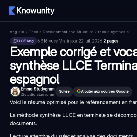
Knowunity
Anglais
Thesis Development and Structure
thesis synthesis
6 316
vues
·
Mis à jour
22 juil. 2026
·
2 pages
LLCE Ang
Exemple corrigé et voca
synthèse LLCE Terminal
espagnol
Emma Studygram
Suivre
Ajouter aux sources Google
@
studio_studygram
Voici le résumé optimisé pour le référencement en fran
La
méthode synthèse LLCE
en terminale se décompos
documents.
Lecture attentive du sujet et analyse des documents