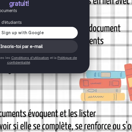
gratuit!
documents
s d'étudiants
Inscris-toi par e-mail
ptes les
Conditions d'utilisation
et la
Politique de
confidentialité
.