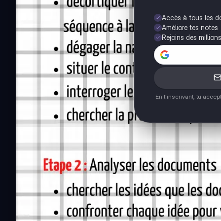
Accès à tous les 
Améliore tes notes
Rejoins des million
En t'inscrivant, tu acce