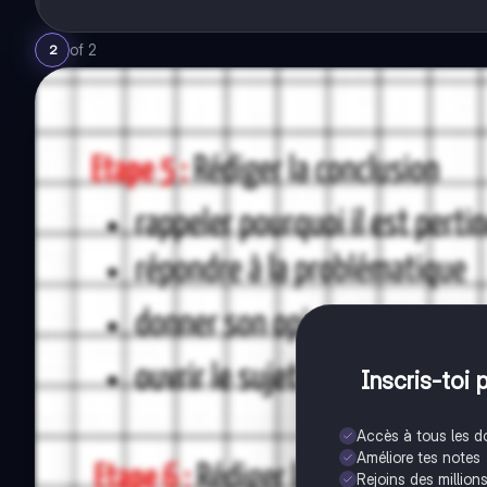
of
2
2
Inscris-toi 
Accès à tous les 
Améliore tes notes
Rejoins des million