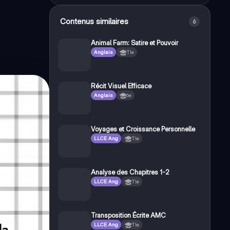
Contenus similaires
6
Animal Farm: Satire et Pouvoir
Anglais
Tle
Récit Visuel Efficace
Anglais
6e
Voyages et Croissance Personnelle
LLCE Ang
Tle
Analyse des Chapitres 1-2
LLCE Ang
Tle
Transposition Écrite AMC
LLCE Ang
Tle