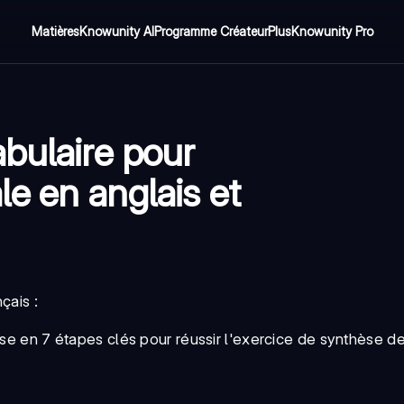
Matières
Knowunity AI
Programme Créateur
Plus
Knowunity Pro
bulaire pour
e en anglais et
çais :
e en 7 étapes clés pour réussir l'exercice de synthèse d