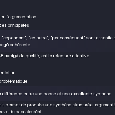
rer l'argumentation
ties principales
"cependant", "en outre", "par conséquent" sont essentiel
rigé
cohérente.
E corrigé
de qualité, est la relecture attentive :
entation
 problématique
la différence entre une bonne et une excellente synthèse.
ais permet de produire une synthèse structurée, argument
euve du baccalauréat.