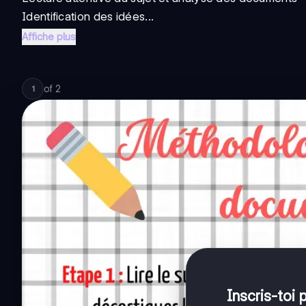
Identification des idées...
Affiche plus
of
2
1
Inscris-toi 