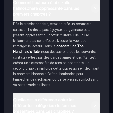
Comment l'auteure établit-elle
l'atmosphère oppressante dans les
premiers chapitres ?
Dès le premier chapitre, Atwood crée un contraste
saisissant entre le passé joyeux du gymnase et le
présent oppressant du dortoir militaire. Elle utilise
brillamment les sens (l'odorat, l'ouïe, la vue) pour
immerger le lecteur. Dans le
chapitre 1 de The
Handmaid's Tale
, nous découvrons que les servantes
sont surveillées par des gardes armés et des "tantes",
créant une atmosphère de tension constante. Le
second chapitre renforce cette oppression en décrivant
la chambre blanche d'Offred, barricadée pour
l'empêcher de s'échapper ou de se blesser, symbolisant
sa perte totale de liberté.
Quelle est la différence entre les
différentes catégories de femmes
présentées dans ces chapitres ?