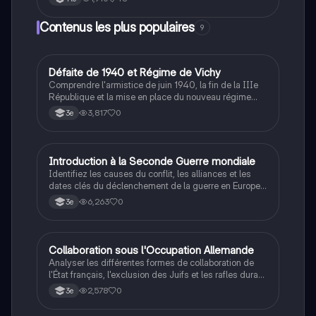
sujet à la rédaction de l'introduction et de la
conclusion. Apprenez à identifier les idées clés, à les
Contenus les plus populaires
9
organiser par similitudes et oppositions, et à éviter la
paraphrase. Idéal pour les étudiants en LLCER
souhaitant améliorer leurs compétences en rédaction
et en analyse de documents.
D
Défaite de 1940 et Régime de Vichy
Histoire
Comprendre l'armistice de juin 1940, la fin de la IIIe
République et la mise en place du nouveau régime
autoritaire de Philippe Pétain.
3,817
0
3e
I
Introduction à la Seconde Guerre mondiale
Histoire
Identifiez les causes du conflit, les alliances et les
dates clés du déclenchement de la guerre en Europe
et dans le Pacifique.
6,263
0
3e
C
Collaboration sous l'Occupation Allemande
Histoire
Analyser les différentes formes de collaboration de
l'État français, l'exclusion des Juifs et les rafles durant
la Seconde Guerre mondiale.
2,578
0
3e