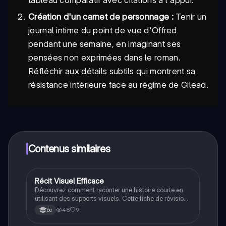
Création d'un carnet de personnage :
Tenir un
journal intime du point de vue d'Offred
pendant une semaine, en imaginant ses
pensées non exprimées dans le roman.
Réfléchir aux détails subtils qui montrent sa
résistance intérieure face au régime de Gilead.
Contenus similaires
Récit Visuel Efficace
Anglais
Découvrez comment raconter une histoire courte en
utilisant des supports visuels. Cette fiche de révision
aborde la définition des supports visuels, leur analyse,
48
9
6e
et la création d'un récapitulatif. Idéal pour améliorer
vos compétences en narration et en communication