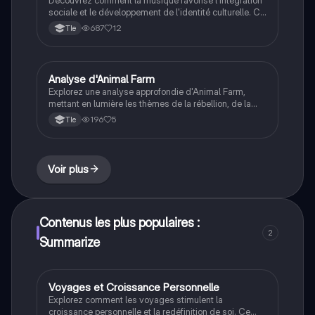
sociale et le développement de l'identité culturelle. Ce
document explore le rôle de la musique comme
687
12
Tle
moyen de communication, l'importance des traditions
musicales dans la construction identitaire, et l'impact
des genres populaires comme le reggae et le rap.
Type de contenu : résumé éducatif.
Analyse d'Animal Farm
LLCE Ang
Explorez une analyse approfondie d'Animal Farm,
mettant en lumière les thèmes de la rébellion, de la
dictature et de l'égalité. Ce résumé détaillé et la carte
196
5
Tle
mentale associée vous aideront à comprendre les
dynamiques entre les personnages clés comme
Napoléon, Boxer et Snowball, ainsi que les leçons sur
la nature humaine. Type de contenu : résumé et carte
Voir plus
mentale.
Contenus les plus populaires :
2
Summarize
Voyages et Croissance Personnelle
LLCE Ang
Explorez comment les voyages stimulent la
croissance personnelle et la redéfinition de soi. Ce