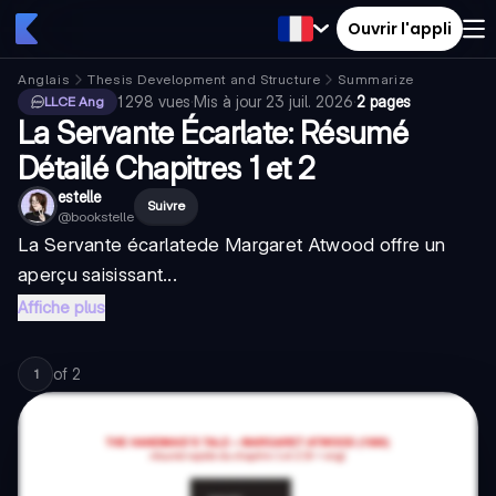
Ouvrir l'appli
Anglais
Thesis Development and Structure
Summarize
1 298
vues
·
Mis à jour
23 juil. 2026
·
2 pages
LLCE Ang
La Servante Écarlate: Résumé
Détailé Chapitres 1 et 2
estelle
Suivre
@
bookstelle
La Servante écarlate
de Margaret Atwood offre un
aperçu saisissant...
Affiche plus
of
2
1