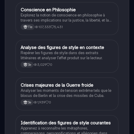
Conscience en Philosophie
Philosophie
Explorez la notion de conscience en philosophie à
travers ses implications sur la justice, la liberté, et la
connaissance. Cette fiche de révision aborde les
107,333
5,431
Tle
débats philosophiques sur la conscience, le cogito, et
les valeurs morales, tout en intégrant des
perspectives contemporaines. Idéale pour les
étudiants en philosophie cherchant à approfondir leur
A
Analyse des figures de style en contexte
Français
compréhension des enjeux éthiques et existentiels.
Repérer les figures de style dans des extraits
littéraires et analyser l'effet produit sur le lecteur.
3,029
0
3e
C
Crises majeures de la Guerre froide
Histoire
Analyser les moments de tension extrême tels que le
blocus de Berlin et la crise des missiles de Cuba.
1,939
0
3e
I
Identification des figures de style courantes
Français
Apprenez à reconnaître les métaphores,
comparaisons, personnifications et allégories dans