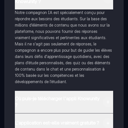
Knowunity ?
Notre compagnon IA est spécialement conçu pour
répondre aux besoins des étudiants. Sur la base des
millions d'éléments de contenu que nous avons sur la
plateforme, nous pouvons fournir des réponses
vraiment significatives et pertinentes aux étudiants.
Mais il ne s'agit pas seulement de réponses, le
compagnon a encore plus pour but de guider les élèves
dans leurs défis d'apprentissage quotidiens, avec des
plans d'étude personnalisés, des quiz ou des éléments
de contenu dans le chat et une personnalisation à
100% basée sur les compétences et les
développements de l'étudiant.
Où puis-je télécharger l'appli Knowunity
?
Tu peux télécharger l'application dans Google Play
Store et dans l'App Store d'Apple.
L'application est-elle vraiment gratuite ?