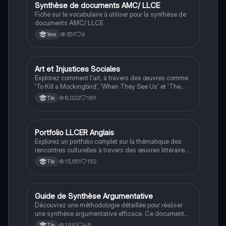
Synthèse de documents AMC/ LLCE
Anglais
Fiche sur le vocabulaire à utiliser pour la synthèse de
documents AMC/ LLCE
351
6
1ère
Art et Injustices Sociales
LLCE Ang
Explorez comment l'art, à travers des œuvres comme
'To Kill a Mockingbird', 'When They See Us' et 'The
Handmaid's Tale', dénonce les injustices sociales aux
8,022
189
Tle
États-Unis. Cette présentation aborde également le
discours de Barack Obama sur la démocratie et
l'égalité. Type : présentation orale.
Portfolio LLCER Anglais
LLCE Ang
Explorez un portfolio complet sur la thématique des
rencontres culturelles à travers des œuvres littéraires
et cinématographiques. Ce document inclut des
13,551
192
Tle
analyses de 'Dr. Jekyll and Mr. Hyde', 'The Curious
Incident of the Dog in the Night-Time', et des extraits
de films comme 'Edward Scissorhands' et 'Black
Swan'. Idéal pour les étudiants en LLCER anglais
Guide de Synthèse Argumentative
Anglais
cherchant à approfondir leur compréhension des
Découvrez une méthodologie détaillée pour réaliser
représentations de la différence et de la tolérance
une synthèse argumentative efficace. Ce document
dans l'art.
couvre les étapes essentielles, de la sélection du
1,910
48
Tle