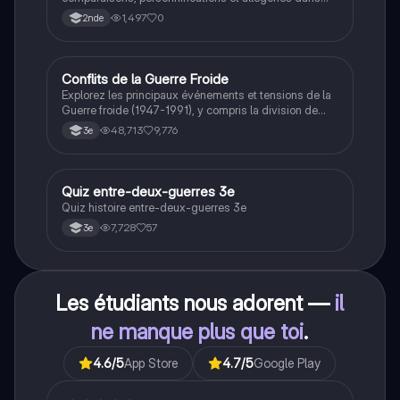
des phrases simples.
1,497
0
2nde
Conflits de la Guerre Froide
Histoire
Explorez les principaux événements et tensions de la
Guerre froide (1947-1991), y compris la division de
l'Allemagne, la crise de Cuba, la guerre du Vietnam, et
48,713
9,776
3e
la course à l'espace. Cette fiche de révision couvre les
idéologies opposées des blocs Est et Ouest, les
crises majeures, et l'impact mondial de cette période
historique.
Q
Quiz entre-deux-guerres 3e
Histoire
Quiz histoire entre-deux-guerres 3e
7,728
57
3e
Les étudiants nous adorent —
il
ne manque plus que toi
.
4.6
/5
App Store
4.7
/5
Google Play