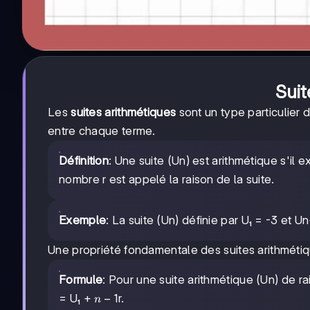
Suit
Les
suites arithmétiques
sont un type particulier 
entre chaque terme.
Définition
: Une suite (Un) est arithmétique s'il 
nombre r est appelé la raison de la suite.
Exemple
: La suite (Un) définie par U₁ = -3 et U
Une propriété fondamentale des suites arithmétiq
Formule
: Pour une suite arithmétique (Un) de r
n-
−
1
= U₁ +
r.
n