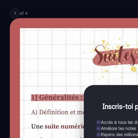
of
4
1
Inscris-toi 
Accès à tous les 
Améliore tes notes
Rejoins des million