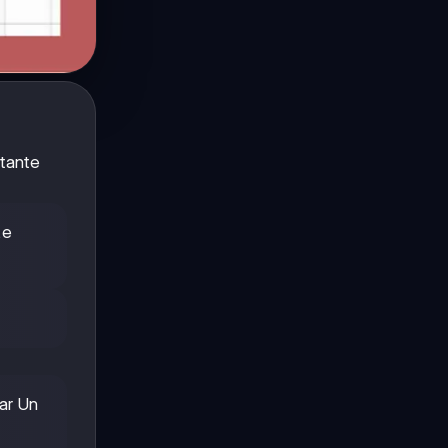
stante
Le
par Un