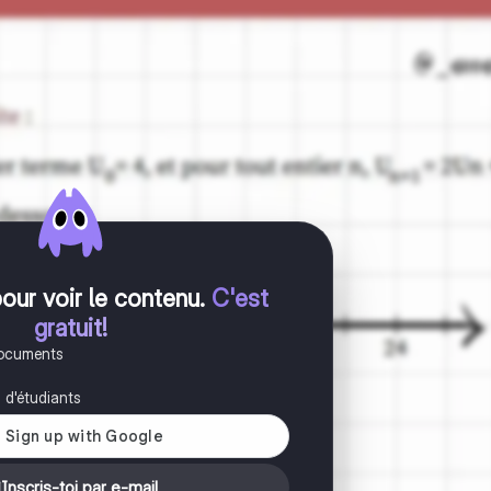
pour voir le contenu
.
C'est
gratuit!
documents
s d'étudiants
Inscris-toi par e-mail