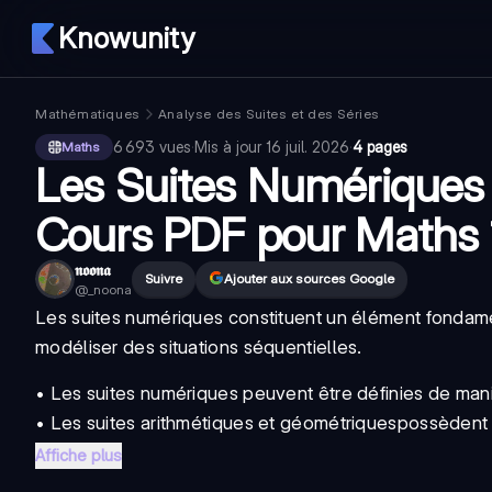
Knowunity
Mathématiques
Analyse des Suites et des Séries
6 693
vues
·
Mis à jour
16 juil. 2026
·
4 pages
Maths
Les Suites Numériques 
Cours PDF pour Maths 1
𝖓𝖔𝖔𝖓𝖆
Suivre
Ajouter aux sources Google
@
_noona
Les
suites numériques
constituent un élément fondame
modéliser des situations séquentielles.
• Les
suites numériques
peuvent être définies de mani
• Les
suites arithmétiques et géométriques
possèdent 
Affiche plus