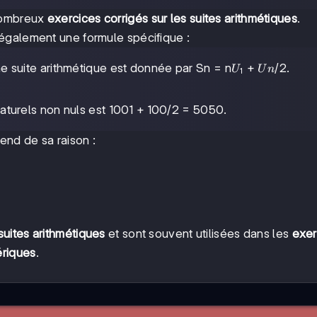
 nombreux
exercices corrigés sur les suites arithmétiques
.
également une formule spécifique :
U₁
+
e suite arithmétique est donnée par Sn = n
/2.
U
U
n
1
+
Un
1 +
1
+
100
aturels non nuls est 100
/2 = 5050.
100
end de sa raison :
suites arithmétiques
et sont souvent utilisées dans les
exer
ériques
.