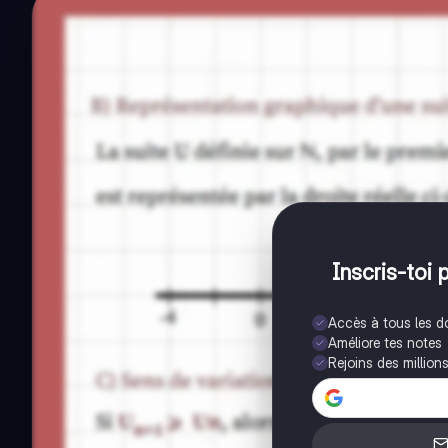
Inscris-toi 
Accès à tous les 
Améliore tes notes
Rejoins des million