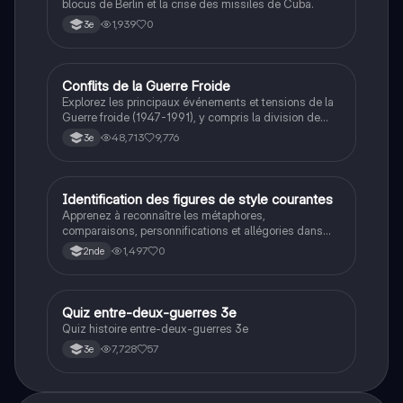
blocus de Berlin et la crise des missiles de Cuba.
1,939
0
3e
Conflits de la Guerre Froide
Histoire
Explorez les principaux événements et tensions de la
Guerre froide (1947-1991), y compris la division de
l'Allemagne, la crise de Cuba, la guerre du Vietnam, et
48,713
9,776
3e
la course à l'espace. Cette fiche de révision couvre les
idéologies opposées des blocs Est et Ouest, les
crises majeures, et l'impact mondial de cette période
historique.
I
Identification des figures de style courantes
Français
Apprenez à reconnaître les métaphores,
comparaisons, personnifications et allégories dans
des phrases simples.
1,497
0
2nde
Q
Quiz entre-deux-guerres 3e
Histoire
Quiz histoire entre-deux-guerres 3e
7,728
57
3e