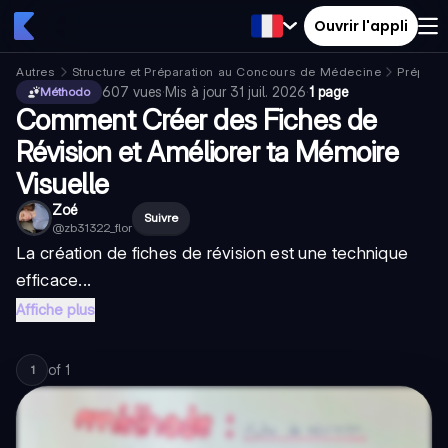
Ouvrir l'appli
Autres
Structure et Préparation au Concours de Médecine
Prépara
607
vues
·
Mis à jour
31 juil. 2026
·
1 page
Méthodo
Comment Créer des Fiches de
Révision et Améliorer ta Mémoire
Visuelle
Zoé
Suivre
@
zb31322_flor
La création de
fiches de révision
est une
technique
efficace...
Affiche plus
of
1
1