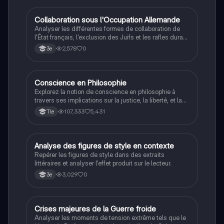
C
Collaboration sous l'Occupation Allemande
Histoire
Analyser les différentes formes de collaboration de
l'État français, l'exclusion des Juifs et les rafles durant
la Seconde Guerre mondiale.
2,578
0
3e
Conscience en Philosophie
Philosophie
Explorez la notion de conscience en philosophie à
travers ses implications sur la justice, la liberté, et la
connaissance. Cette fiche de révision aborde les
107,333
5,431
Tle
débats philosophiques sur la conscience, le cogito, et
les valeurs morales, tout en intégrant des
perspectives contemporaines. Idéale pour les
étudiants en philosophie cherchant à approfondir leur
A
Analyse des figures de style en contexte
Français
compréhension des enjeux éthiques et existentiels.
Repérer les figures de style dans des extraits
littéraires et analyser l'effet produit sur le lecteur.
3,029
0
3e
C
Crises majeures de la Guerre froide
Histoire
Analyser les moments de tension extrême tels que le