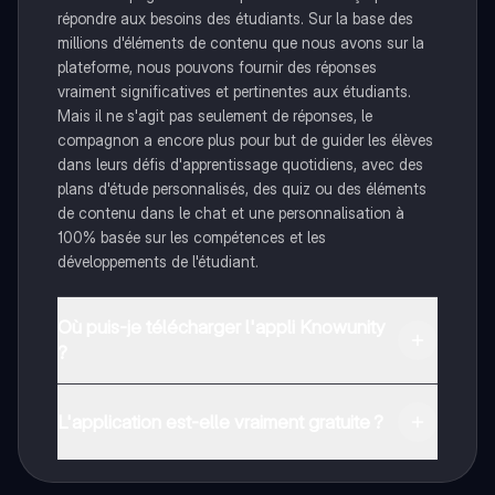
répondre aux besoins des étudiants. Sur la base des
millions d'éléments de contenu que nous avons sur la
plateforme, nous pouvons fournir des réponses
vraiment significatives et pertinentes aux étudiants.
Mais il ne s'agit pas seulement de réponses, le
compagnon a encore plus pour but de guider les élèves
dans leurs défis d'apprentissage quotidiens, avec des
plans d'étude personnalisés, des quiz ou des éléments
de contenu dans le chat et une personnalisation à
100% basée sur les compétences et les
développements de l'étudiant.
Où puis-je télécharger l'appli Knowunity
?
Tu peux télécharger l'application dans Google Play
Store et dans l'App Store d'Apple.
L'application est-elle vraiment gratuite ?
Oui, tu as un accès entièrement gratuit à tous les