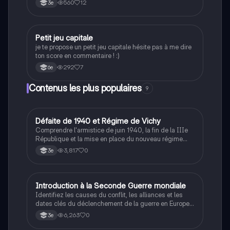
560
12
3e
P
Petit jeu capitale
Méthodo
je te propose un petit jeu capitale hésite pas à me dire
ton score en commentaire ! :)
292
7
6e
Contenus les plus populaires
9
D
Défaite de 1940 et Régime de Vichy
Histoire
Comprendre l'armistice de juin 1940, la fin de la IIIe
République et la mise en place du nouveau régime
autoritaire de Philippe Pétain.
3,817
0
3e
I
Introduction à la Seconde Guerre mondiale
Histoire
Identifiez les causes du conflit, les alliances et les
dates clés du déclenchement de la guerre en Europe
et dans le Pacifique.
6,263
0
3e