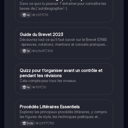
Dans ce quiz tu pourras T'entraîner pour connaître les
bases de L'autobiographie ! :)
1,071
0
4e
Guide du Brevet 2023
Méthodo
Découvrez tout ce qu'il faut savoir sur le Brevet (DNB)
: épreuves, notations, mentions et conseils pratiques
pour réussir. Ce document inclut des informations sur
6,563
310
5e
les épreuves de français, maths, sciences, et histoire-
géo, ainsi que des astuces pour optimiser votre
préparation. Type : résumé.
Q
Quizz pour t'organiser avant un contrôle et
Méthodo
pendant tes révisions
Cela compte pour tous les niveaux
701
0
4e
Procédés Littéraires Essentiels
Français
Explorez les principaux procédés littéraires, y compris
les figures de style, les techniques poétiques et
narratives. Ce résumé détaillé présente des
2,977
52
2nde
définitions claires et des exemples pertinents pour