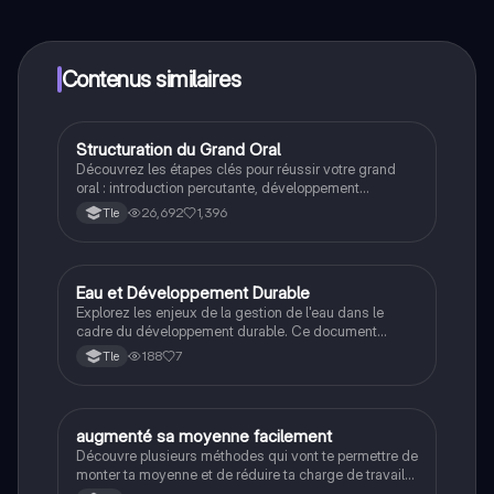
contenus de l'appli, tu peux chatter ou suivre les
créateurs à tout moment. De plus, nous proposons
Knowunity Premium, qui te permet de réviser sans
limites!
Contenus similaires
Structuration du Grand Oral
Grand oral
Découvrez les étapes clés pour réussir votre grand
oral : introduction percutante, développement
argumenté, conclusion synthétique et stratégies pour
26,692
1,396
Tle
l'échange avec le jury. Ce guide pratique vous aidera
à captiver votre auditoire et à maximiser vos points
lors de l'examen.
Eau et Développement Durable
Filières pro
Explorez les enjeux de la gestion de l'eau dans le
cadre du développement durable. Ce document
aborde les traitements de l'eau, sa consommation
188
7
Tle
directe et indirecte, ainsi que les mesures de
préservation nécessaires pour garantir une ressource
essentielle. Idéal pour les étudiants en santé et
environnement.
augmenté sa moyenne facilement
Méthodo
Découvre plusieurs méthodes qui vont te permettre de
monter ta moyenne et de réduire ta charge de travail
sur le long terme :) révision brevet, bac , ou étude sup