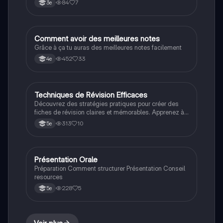
84
7
3e
Comment avoir des meilleures notes
Autres
Grâce à ça tu auras des meilleures notes facilement
452
33
4e
Techniques de Révision Efficaces
Méthodo
Découvrez des stratégies pratiques pour créer des
fiches de révision claires et mémorables. Apprenez à
utiliser un code couleur, à reformuler avec votre propre
313
10
5e
vocabulaire et à éviter le stress avant les contrôles.
Ce résumé vous aidera à mieux comprendre et retenir
vos leçons. Type de contenu : méthodologie de
révision.
Présentation Orale
Méthodo
Préparation Comment structurer Présentation Conseil
resources
228
5
5e