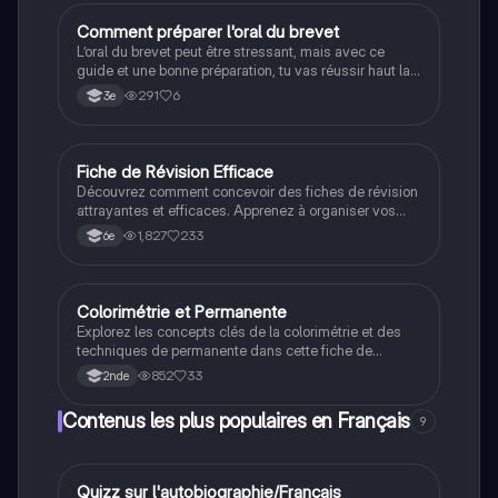
efficacement pour le DNB. Type : fiche
méthodologique.
Comment préparer l'oral du brevet
Grand oral
L’oral du brevet peut être stressant, mais avec ce
guide et une bonne préparation, tu vas réussir haut la
main.
291
6
3e
Fiche de Révision Efficace
Méthodo
Découvrez comment concevoir des fiches de révision
attrayantes et efficaces. Apprenez à organiser vos
notes sur la Seconde Guerre mondiale avec des
1,827
233
6e
conseils sur le design, l'utilisation des couleurs, et
des techniques de mémorisation. Idéal pour les
étudiants souhaitant améliorer leur méthode d'étude.
Colorimétrie et Permanente
Filières pro
Explorez les concepts clés de la colorimétrie et des
techniques de permanente dans cette fiche de
révision pour le CAP Coiffure. Apprenez les couleurs
852
33
2nde
fondamentales, les actions chimiques de la
permanente, et les nuances de ton. Idéal pour les
Contenus les plus populaires en Français
9
étudiants en coiffure cherchant à maîtriser ces
compétences essentielles.
Q
Quizz sur l'autobiographie/Français
Français