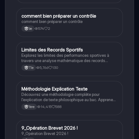
enrichir votre compréhension de la littérature. Idéal
pour les étudiants en français.
C
comment bien préparer un contrôle
Méthodo
comment bien préparer un contrôle
574
2
6e
Limites des Records Sportifs
Maths
Explorez les limites des performances sportives à
travers une analyse mathématique des records
mondiaux. Ce document aborde la question : 'Allons-
5,766
130
Tle
nous vers une fin des records du monde en sport ?'
avec des exemples concrets, des calculs de variation
et des prévisions basées sur des données
historiques. Type : présentation pour le grand oral de
Méthodologie Explication Texte
Philosophie
maths.
Découvrez une méthodologie complète pour
l'explication de texte philosophique au bac. Apprenez
à analyser, interpréter et critiquer des extraits
14,415
588
1ère
philosophiques en suivant des étapes claires. Idéal
pour les élèves de Terminale souhaitant maîtriser cet
exercice clé.
9_Opération Brevet 2026 !
Grand oral
9_Opération Brevet 2026 !