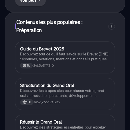
Voir plus
Contenus les plus populaires :
9
Préparation
Guide du Brevet 2023
Méthodo
Découvrez tout ce qu'il faut savoir sur le Brevet (DNB)
: épreuves, notations, mentions et conseils pratiques
pour réussir. Ce document inclut des informations sur
6,563
310
5e
les épreuves de français, maths, sciences, et histoire-
géo, ainsi que des astuces pour optimiser votre
préparation. Type : résumé.
Structuration du Grand Oral
Grand oral
Découvrez les étapes clés pour réussir votre grand
oral : introduction percutante, développement
argumenté, conclusion synthétique et stratégies pour
26,692
1,396
Tle
l'échange avec le jury. Ce guide pratique vous aidera
à captiver votre auditoire et à maximiser vos points
lors de l'examen.
Réussir le Grand Oral
Grand oral
Découvrez des stratégies essentielles pour exceller