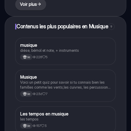
Voir plus
Contenus les plus populaires en Musique
9
M
musique
Musique
dièse, bémol et note, + instruments
228
5
6e
M
Musique
Musique
Voici un petit quiz pour savoir si tu connais bien les
familles comme les vents,les cuivres, les percussions,
les cordes
236
7
6e
L
Les tempos en musique
Musique
les tempos
157
3
6e