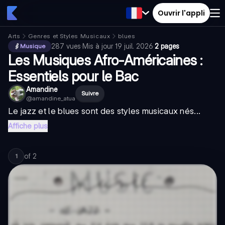
Ouvrir l'appli
Arts
Genres et Styles Musicaux
blues
287
vues
·
Mis à jour
19 juil. 2026
·
2 pages
Musique
Les Musiques Afro-Américaines :
Essentiels pour le Bac
Amandine
Suivre
@
amandine_atua
Le jazz et le blues sont des styles musicaux nés...
Affiche plus
of
2
1