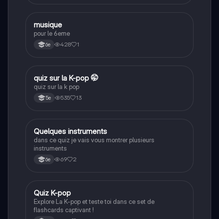
M
musique
Musique
pour le 6eme
428
1
6e
Q
quiz sur la K-pop 🤭
Autres
quiz sur la k pop
535
13
5e
Q
Quelques instruments
Musique
dans ce quiz je vais vous montrer plusieurs
instruments
69
2
6e
Q
Quiz K-pop
Musique
Explore La K-pop et teste toi dans ce set de
flashcards captivant !