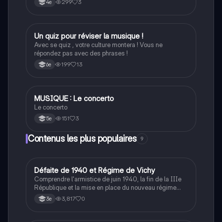
299
3
4e
U
Un quiz pour réviser la musique !
Art
Avec se quiz , votre culture montera ! Vous ne
répondez pas avec des phrases !
199
13
6e
M
MUSIQUE : Le concerto
Musique
Le concerto
151
3
5e
Contenus les plus populaires
9
D
Défaite de 1940 et Régime de Vichy
Histoire
Comprendre l'armistice de juin 1940, la fin de la IIIe
République et la mise en place du nouveau régime
autoritaire de Philippe Pétain.
3,817
0
3e