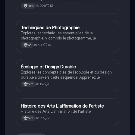
Ce document présente des œuvres inspirées par la
226
13
1ère
nature, des techniques de fabrication durables et des
analyses méthodologiques. Type : résumé de cours.
Techniques de Photographie
Art
Explorez les techniques essentielles de la
photographie, y compris le photogramme, le
photomontage, et la définition du pixel. Ce résumé
389
10
4e
aborde également les concepts de blockchain et de
NFT, offrant une vue d'ensemble des innovations
numériques dans le domaine de l'art. Type de contenu
: résumé.
Écologie et Design Durable
STD2A
Explorez les concepts clés de l'écologie et du design
durable à travers cette séquence. Apprenez le
vocabulaire spécifique lié à la préservation de
157
8
1ère
l'environnement, la transition énergétique, et les
pratiques de consommation responsable. Ce contenu
est essentiel pour comprendre les enjeux
environnementaux contemporains et développer une
Histoire des Arts L'affirmation de l'artiste
Art
approche critique face aux dynamiques de création en
Histoire des Arts L'affirmation de l'artiste
lien avec l'éco-conception.
99
2
1ère