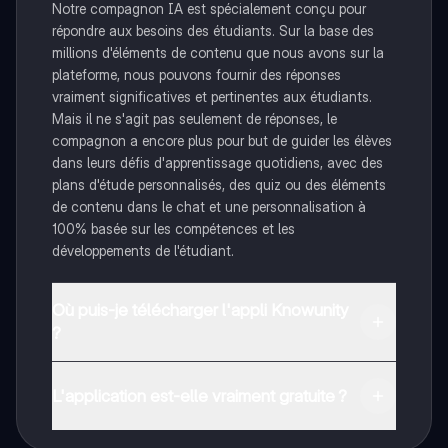
Notre compagnon IA est spécialement conçu pour
répondre aux besoins des étudiants. Sur la base des
millions d'éléments de contenu que nous avons sur la
plateforme, nous pouvons fournir des réponses
vraiment significatives et pertinentes aux étudiants.
Mais il ne s'agit pas seulement de réponses, le
compagnon a encore plus pour but de guider les élèves
dans leurs défis d'apprentissage quotidiens, avec des
plans d'étude personnalisés, des quiz ou des éléments
de contenu dans le chat et une personnalisation à
100% basée sur les compétences et les
développements de l'étudiant.
Où puis-je télécharger l'appli Knowunity
?
Tu peux télécharger l'application dans Google Play
Store et dans l'App Store d'Apple.
L'application est-elle vraiment gratuite ?
Oui, tu as un accès entièrement gratuit à tous les