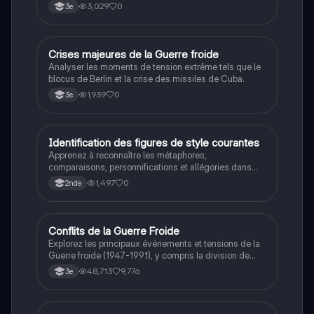
3,029
0
3e
C
Crises majeures de la Guerre froide
Histoire
Analyser les moments de tension extrême tels que le
blocus de Berlin et la crise des missiles de Cuba.
1,939
0
3e
I
Identification des figures de style courantes
Français
Apprenez à reconnaître les métaphores,
comparaisons, personnifications et allégories dans
des phrases simples.
1,497
0
2nde
Conflits de la Guerre Froide
Histoire
Explorez les principaux événements et tensions de la
Guerre froide (1947-1991), y compris la division de
l'Allemagne, la crise de Cuba, la guerre du Vietnam, et
48,713
9,776
3e
la course à l'espace. Cette fiche de révision couvre les
idéologies opposées des blocs Est et Ouest, les
crises majeures, et l'impact mondial de cette période