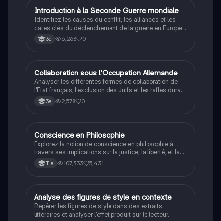
I
Introduction à la Seconde Guerre mondiale
Histoire
Identifiez les causes du conflit, les alliances et les
dates clés du déclenchement de la guerre en Europe
et dans le Pacifique.
6,263
0
3e
C
Collaboration sous l'Occupation Allemande
Histoire
Analyser les différentes formes de collaboration de
l'État français, l'exclusion des Juifs et les rafles durant
la Seconde Guerre mondiale.
2,578
0
3e
Conscience en Philosophie
Philosophie
Explorez la notion de conscience en philosophie à
travers ses implications sur la justice, la liberté, et la
connaissance. Cette fiche de révision aborde les
107,333
5,431
Tle
débats philosophiques sur la conscience, le cogito, et
les valeurs morales, tout en intégrant des
perspectives contemporaines. Idéale pour les
étudiants en philosophie cherchant à approfondir leur
A
Analyse des figures de style en contexte
Français
compréhension des enjeux éthiques et existentiels.
Repérer les figures de style dans des extraits
littéraires et analyser l'effet produit sur le lecteur.