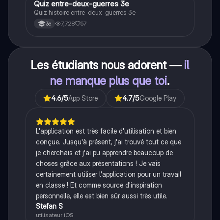
historique.
Q
Quiz entre-deux-guerres 3e
Histoire
Quiz histoire entre-deux-guerres 3e
7,728
57
3e
Les étudiants nous adorent —
il
ne manque plus que toi
.
4.6
/5
App Store
4.7
/5
Google Play
L'application est très facile d'utilisation et bien
conçue. Jusqu'à présent, j'ai trouvé tout ce que
je cherchais et j'ai pu apprendre beaucoup de
choses grâce aux présentations ! Je vais
certainement utiliser l'application pour un travail
en classe ! Et comme source d'inspiration
personnelle, elle est bien sûr aussi très utile.
Stefan S
utilisateur iOS