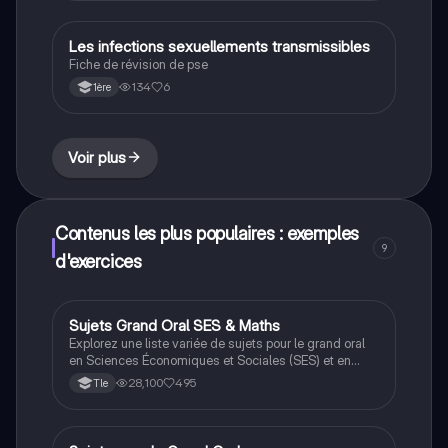
méthodes pour travailler avec des fractions, en
mettant l'accent sur l'utilisation de dénominateurs
communs et la manipulation des expressions
Les infections sexuellements transmissibles
Filières pro
rationnelles.
Fiche de révision de pse
134
6
1ère
Voir plus
Contenus les plus populaires : exemples
9
d'exercices
Sujets Grand Oral SES & Maths
Grand oral
Explorez une liste variée de sujets pour le grand oral
en Sciences Économiques et Sociales (SES) et en
Maths-SES. Ce document aborde des thèmes clés
28,100
495
Tle
tels que la déviance, les inégalités sociales, la
méritocratie, et l'impact des algorithmes sur
l'économie. Idéal pour préparer votre présentation et
approfondir votre compréhension des enjeux