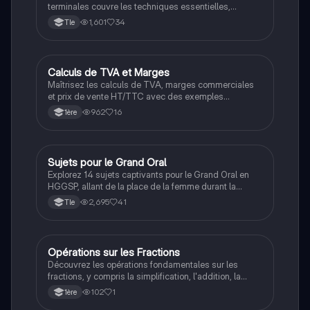
terminales couvre les techniques essentielles,
l'arbitrage, et les stratégies de jeu. Découvrez les
1,601
34
Tle
séances d'échauffement, les évaluations de
performance, et les analyses tactiques pour optimiser
votre jeu. Idéal pour les étudiants souhaitant améliorer
leurs compétences en badminton et réussir leurs
Calculs de TVA et Marges
Filières pro
évaluations. Type: carnet d'entraînement.
Maîtrisez les calculs de TVA, marges commerciales
et prix de vente HT/TTC avec des exemples
pratiques. Ce document présente des formules
962
16
1ère
essentielles pour le calcul des coûts, la rentabilité et la
politique de prix, idéal pour les étudiants en gestion et
commerce.
Sujets pour le Grand Oral
Grand oral
Explorez 14 sujets captivants pour le Grand Oral en
HGGSP, allant de la place de la femme durant la
guerre à l'impact de la fast-fashion. Ces thèmes vous
2,695
41
Tle
aideront à choisir un sujet pertinent et à préparer un
discours engageant. Idéal pour les étudiants en
HGGSP cherchant à approfondir leur compréhension
des enjeux contemporains.
Opérations sur les Fractions
Filières pro
Découvrez les opérations fondamentales sur les
fractions, y compris la simplification, l'addition, la
soustraction, la multiplication et la division. Ce
102
1
1ère
document présente des exemples pratiques et des