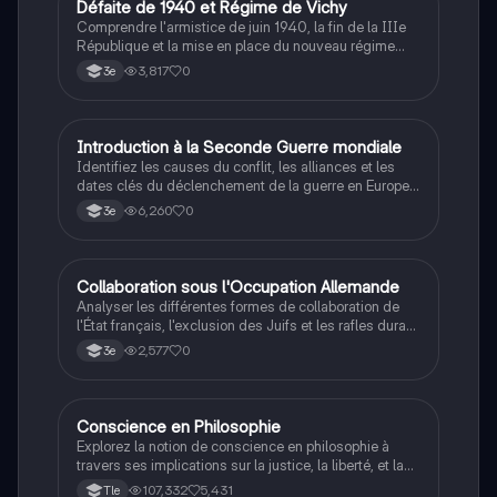
D
Défaite de 1940 et Régime de Vichy
Histoire
Comprendre l'armistice de juin 1940, la fin de la IIIe
République et la mise en place du nouveau régime
autoritaire de Philippe Pétain.
3,817
0
3e
I
Introduction à la Seconde Guerre mondiale
Histoire
Identifiez les causes du conflit, les alliances et les
dates clés du déclenchement de la guerre en Europe
et dans le Pacifique.
6,260
0
3e
C
Collaboration sous l'Occupation Allemande
Histoire
Analyser les différentes formes de collaboration de
l'État français, l'exclusion des Juifs et les rafles durant
la Seconde Guerre mondiale.
2,577
0
3e
Conscience en Philosophie
Philosophie
Explorez la notion de conscience en philosophie à
travers ses implications sur la justice, la liberté, et la
connaissance. Cette fiche de révision aborde les
107,332
5,431
Tle