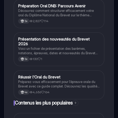
sécurité routière et en réglementation de la circulation.
Préparation Oral DNB: Parcours Avenir
Orientation
Découvrez comment structurer efficacement votre
oral du Diplôme National du Brevet sur le thème
'Parcours Avenir'. Ce guide aborde les trois parties
2,827
114
3e
essentielles : vos choix d’avenir, la présentation du
métier, et l'importance du stage. Apprenez à articuler
vos motivations, les compétences requises, et les
étapes pour atteindre vos objectifs professionnels.
Présentation des nouveautés du Brevet
Méthodo
Idéal pour les élèves préparant leur oral.
2026
Voici un fichier de présentation des barèmes,
notations, épreuves, dates et nouveautés du Brevet
2026.
130
1
3e
Réussir l'Oral du Brevet
Méthodo
Préparez-vous efficacement pour l'épreuve orale du
Brevet avec ce guide complet. Découvrez les qualités
essentielles d'une soutenance, comment gérer le
4,636
164
4e
stress, et les compétences évaluées. Apprenez à
choisir un projet captivant et à structurer votre exposé
Contenus les plus populaires
9
pour impressionner le jury. Idéal pour les élèves de
cycle 4, ce document vous aidera à exceller lors de
votre présentation. Type: résumé.