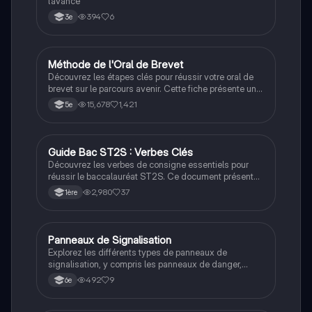
l’avance
394
6
3e
Méthode de l'Oral de Brevet
Français
Découvrez les étapes clés pour réussir votre oral de
brevet sur le parcours avenir. Cette fiche présente une
méthode structurée incluant l'introduction, le
15,678
1,421
5e
développement, la conclusion et des conseils
pratiques pour gérer votre présentation. Apprenez à
formuler votre problématique, à organiser vos idées et
à répondre efficacement aux questions du jury.
Guide Bac ST2S : Verbes Clés
ST2S
Découvrez les verbes de consigne essentiels pour
réussir le baccalauréat ST2S. Ce document présente
les compétences à maîtriser, les modules du
2,980
37
1ère
programme, et les méthodes d'intervention en santé
et action sociale. Idéal pour les étudiants souhaitant
approfondir leur compréhension des enjeux de santé
et de bien-être dans le cadre de leur formation.
Panneaux de Signalisation
Orientation
Explorez les différents types de panneaux de
signalisation, y compris les panneaux de danger,
d'interdiction, d'indication et d'obligation. Ce
492
9
6e
document présente les significations et les
implications de chaque type de panneau, ainsi que
des exemples pratiques. Idéal pour les étudiants en