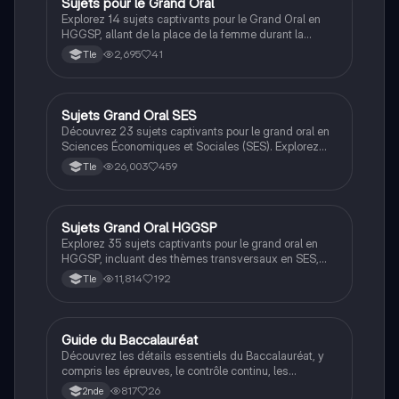
Sujets pour le Grand Oral
Grand oral
contemporains.
Explorez 14 sujets captivants pour le Grand Oral en
HGGSP, allant de la place de la femme durant la
guerre à l'impact de la fast-fashion. Ces thèmes vous
2,695
41
Tle
aideront à choisir un sujet pertinent et à préparer un
discours engageant. Idéal pour les étudiants en
HGGSP cherchant à approfondir leur compréhension
des enjeux contemporains.
Sujets Grand Oral SES
Grand oral
Découvrez 23 sujets captivants pour le grand oral en
Sciences Économiques et Sociales (SES). Explorez
des thèmes variés tels que la dette publique, les
26,003
459
Tle
inégalités scolaires, le bitcoin, et l'impact des réseaux
sociaux sur l'opinion publique. Idéal pour préparer
votre présentation et stimuler votre réflexion critique.
Type : liste de sujets.
Sujets Grand Oral HGGSP
Grand oral
Explorez 35 sujets captivants pour le grand oral en
HGGSP, incluant des thèmes transversaux en SES,
HLP et AMC. Ce document aborde des questions
11,814
192
Tle
cruciales telles que le droit international, la
démocratie, l'engagement politique et les enjeux
environnementaux, offrant une base solide pour votre
préparation. Idéal pour les étudiants souhaitant
Guide du Baccalauréat
Grand oral
approfondir leur compréhension des conflits globaux
Découvrez les détails essentiels du Baccalauréat, y
et des dynamiques politiques.
compris les épreuves, le contrôle continu, les
coefficients des matières, et les options disponibles.
817
26
2nde