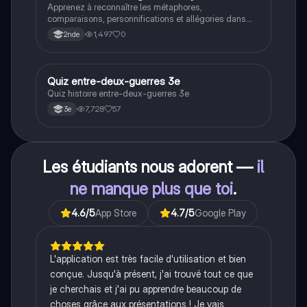
Apprenez à reconnaître les métaphores,
comparaisons, personnifications et allégories dans
des phrases simples.
1,497
0
2nde
Q
Quiz entre-deux-guerres 3e
Histoire
Quiz histoire entre-deux-guerres 3e
7,728
57
3e
Les étudiants nous adorent —
il
ne manque plus que toi
.
4.6
/5
App Store
4.7
/5
Google Play
L'application est très facile d'utilisation et bien
conçue. Jusqu'à présent, j'ai trouvé tout ce que
je cherchais et j'ai pu apprendre beaucoup de
choses grâce aux présentations ! Je vais