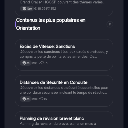
Grand Oral en HGGSP, couvrant des thèmes variés
tels que la mémoire des conflits, la protection du
18,591
352
1ère
patrimoine, et les enjeux globaux. Idéal pour préparer
votre présentation et approfondir vos connaissances
Contenus les plus populaires en
en relations internationales.
9
Orientation
Excès de Vitesse: Sanctions
Orientation
Découvrez les sanctions liées aux excès de vitesse, y
compris la perte de points et les amendes. Ce
document présente les différentes catégories de
812
16
6e
dépassement de vitesse, les points perdus, et les
amendes forfaitaires. Idéal pour les étudiants en droit
et les conducteurs souhaitant comprendre les règles
de circulation.
Distances de Sécurité en Conduite
Orientation
Découvrez les distances de sécurité essentielles pour
une conduite sécurisée, incluant le temps de réaction,
la distance d'arrêt, et l'importance des systèmes
517
14
6e
d'aide à la conduite comme l'ABS et l'ESP. Ce
document présente des calculs pratiques et des
recommandations pour maintenir le contrôle du
véhicule. Type: Fiche de révision.
Planning de révision brevet blanc
Méthodo
Planning de révision du brevet blanc, un mois à