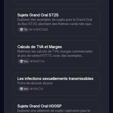
Ce résumé est conçu pour aider les étudiants à
naviguer dans le processus du bac et à optimiser leur
préparation. Type : résumé.
Sujets Grand Oral ST2S
Grand oral
Explorez des exemples de sujets pour le Grand Oral
du Bac ST2S, abordant des thèmes variés tels que
l'harmonisation des étiquettes alimentaires, la santé
11,150
200
Tle
dentaire, les inégalités sociales, et les interventions
en santé. Ce document présente des questions clés
qui examinent les liens entre santé, société et
politiques sociales, offrant un aperçu essentiel pour
Calculs de TVA et Marges
Filières pro
les étudiants préparant leur oral.
Maîtrisez les calculs de TVA, marges commerciales
et prix de vente HT/TTC avec des exemples
pratiques. Ce document présente des formules
962
16
1ère
essentielles pour le calcul des coûts, la rentabilité et la
politique de prix, idéal pour les étudiants en gestion et
commerce.
Les infections sexuellements transmissibles
Filières pro
Fiche de révision de pse
134
6
1ère
Sujets Grand Oral HGGSP
Grand oral
Explorez une sélection de sujets captivants pour le