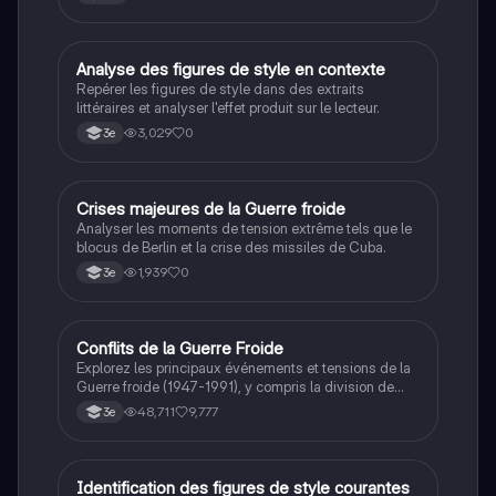
débats philosophiques sur la conscience, le cogito, et
les valeurs morales, tout en intégrant des
perspectives contemporaines. Idéale pour les
étudiants en philosophie cherchant à approfondir leur
A
Analyse des figures de style en contexte
Français
compréhension des enjeux éthiques et existentiels.
Repérer les figures de style dans des extraits
littéraires et analyser l'effet produit sur le lecteur.
3,029
0
3e
C
Crises majeures de la Guerre froide
Histoire
Analyser les moments de tension extrême tels que le
blocus de Berlin et la crise des missiles de Cuba.
1,939
0
3e
Conflits de la Guerre Froide
Histoire
Explorez les principaux événements et tensions de la
Guerre froide (1947-1991), y compris la division de
l'Allemagne, la crise de Cuba, la guerre du Vietnam, et
48,711
9,777
3e
la course à l'espace. Cette fiche de révision couvre les
idéologies opposées des blocs Est et Ouest, les
crises majeures, et l'impact mondial de cette période
historique.
I
Identification des figures de style courantes
Français