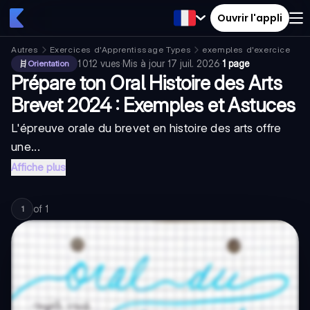
Ouvrir l'appli
Autres
Exercices d'Apprentissage Types
exemples d'exercices
1 012
vues
·
Mis à jour
17 juil. 2026
·
1 page
Orientation
Prépare ton Oral Histoire des Arts
Brevet 2024 : Exemples et Astuces
L'épreuve orale du brevet en histoire des arts offre
une...
Affiche plus
of
1
1