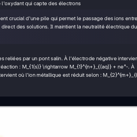
 l'oxydant qui capte des électrons
ment crucial d'une pile qui permet le passage des ions entre
rect des solutions. Il maintient la neutralité électrique d
 reliées par un pont salin. À l'électrode négative intervie
réaction :
M_{1(s)} \rightarrow M_{1}^{n+}_{(aq)} + ne^-
. À
)}/M_{(s)}
tervient où l'ion métallique est réduit selon :
M_{2}^{m+}_{(