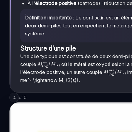
À l'
électrode positive
(cathode) : réduction de
Définition importante
: Le pont salin est un élé
deux demi-piles tout en empêchant le mélange di
système.
Structure d'une pile
Une pile typique est constituée de deux demi-piles
+
M^{n+}_{(aq)}/M_{(s)}
/
n
couple
où le métal est oxydé selon la 
M
M
(
)
(
)
s
a
q
+
M^{m+}_{(aq
/
m
l'électrode positive, un autre couple
in
M
M
(
)
(
)
s
a
q
me^- \rightarrow M_{2(s)}
.
of
5
2