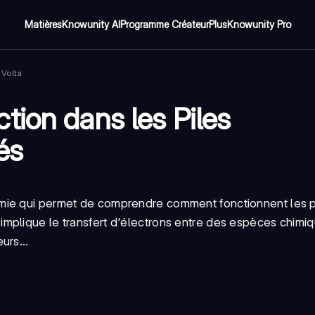
Matières
Knowunity AI
Programme Créateur
Plus
Knowunity Pro
Volta
tion dans les Piles
és
mie qui permet de comprendre comment fonctionnent les p
mplique le transfert d'électrons entre des espèces chimiq
urs...