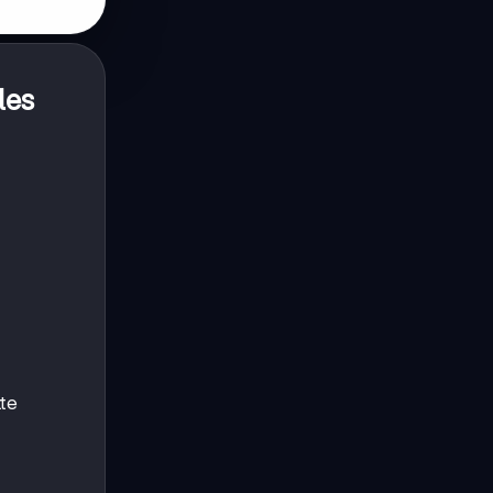
les
tte