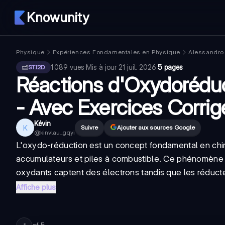
Knowunity
Physique
Expériences Fondamentales en Physique
Alessandro 
1 089
vues
·
Mis à jour
21 juil. 2026
·
5 pages
STI2D
Réactions d'Oxydoréduc
- Avec Exercices Corrig
Kévin
K
Suivre
Ajouter aux sources Google
@
kinvlau_gqyi
L'oxydo-réduction est un concept fondamental en chi
accumulateurs et piles à combustible. Ce phénomène i
oxydants captent des électrons tandis que les réducte
Affiche plus