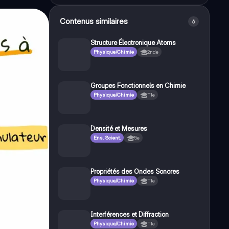
Contenus similaires
6
Structure Électronique Atoms
Physique/Chimie
2nde
Groupes Fonctionnels en Chimie
Physique/Chimie
Tle
Densité et Mesures
Ens. Scient.
5e
Propriétés des Ondes Sonores
Physique/Chimie
Tle
Interférences et Diffraction
Physique/Chimie
Tle