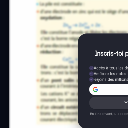
Inscris-toi 
Accès à tous les 
Améliore tes notes
Rejoins des million
En t'inscrivant, tu acce