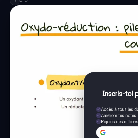
of
5
1
Inscris-toi 
Accès à tous les 
Améliore tes notes
Rejoins des million