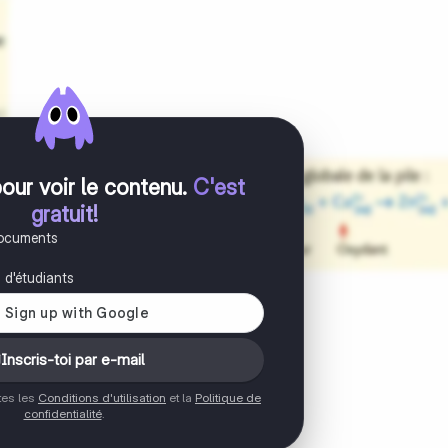
pour voir le contenu
.
C'est
gratuit!
documents
s d'étudiants
Inscris-toi par e-mail
ptes les
Conditions d'utilisation
et la
Politique de
confidentialité
.