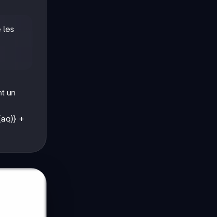
 les
u
nt un
aq)} +