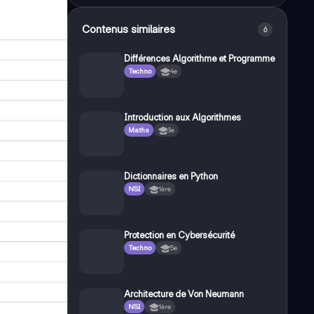
Contenus similaires
6
Différences Algorithme et Programme
Techno
4e
Introduction aux Algorithmes
Maths
3e
Dictionnaires en Python
NSI
1ère
Protection en Cybersécurité
Techno
5e
Architecture de Von Neumann
NSI
1ère