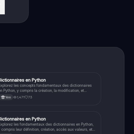
De
Dictionnaires en Python
NSI
xplorez les concepts fondamentaux des dictionnaires
n Python, y compris la création, la modification, et
'accès aux éléments. Ce document présente des
1,471
73
1ère
exemples pratiques et des méthodes clés comme
items()', 'keys()', et 'values()'. Type de contenu : fiche de
évisions.
Dictionnaires en Python
NSI
xplorez les fondamentaux des dictionnaires en Python,
 compris leur définition, création, accès aux valeurs, et