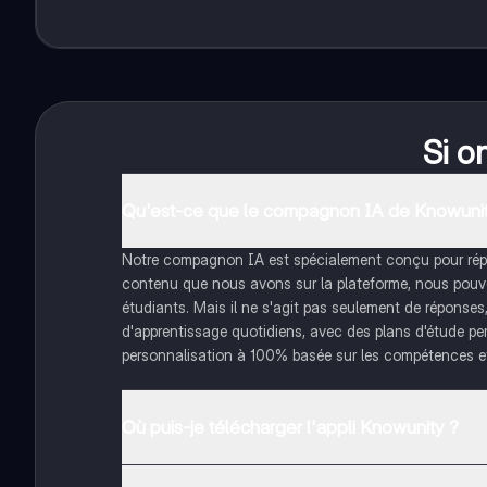
Si o
Qu'est-ce que le compagnon IA de Knowunit
Notre compagnon IA est spécialement conçu pour répon
contenu que nous avons sur la plateforme, nous pouvon
étudiants. Mais il ne s'agit pas seulement de réponses
d'apprentissage quotidiens, avec des plans d'étude pe
personnalisation à 100% basée sur les compétences et
Où puis-je télécharger l'appli Knowunity ?
Tu peux télécharger l'application dans Google Play Sto