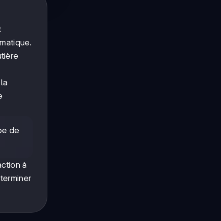
t
omatique.
tière
la
e
pe de
ction à
 terminer