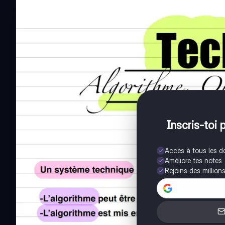
Inscris-toi 
Accès à tous les 
Améliore tes notes
Rejoins des million