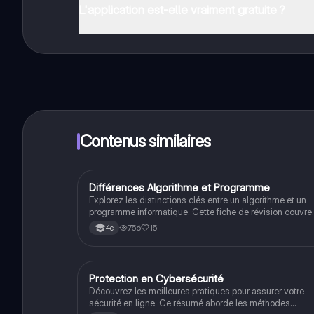
L'application est-elle vraiment gratuite ?
Oui, tu as un accès entièrement gratuit à tous les con
plus, nous proposons Knowunity Premium, qui te permet
Contenus similaires
Différences Algorithme et Programme
Techno
Explorez les distinctions clés entre un algorithme et un
programme informatique. Cette fiche de révision couvre
les concepts fondamentaux tels que les structures
756
15
4e
alternatives, les boucles, et la représentation
d'algorithmes sous forme de logigrammes. Idéale pour
les étudiants en informatique et programmation.
Protection en Cybersécurité
Techno
Découvrez les meilleures pratiques pour assurer votre
sécurité en ligne. Ce résumé aborde les méthodes