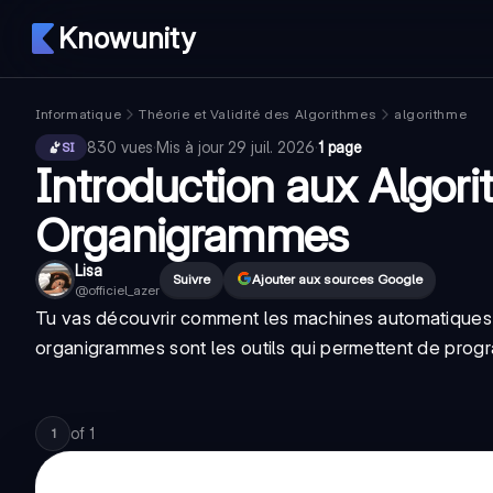
Knowunity
Informatique
Théorie et Validité des Algorithmes
algorithme
830
vues
·
Mis à jour
29 juil. 2026
·
1 page
SI
Introduction aux Algor
Organigrammes
Lisa
Suivre
Ajouter aux sources Google
@
officiel_azer
Tu vas découvrir comment les machines automatiques "
organigrammes sont les outils qui permettent de prog
of
1
1