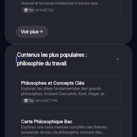
manuel et le travail intellectuel à travers une
dissertation philosophique. Ce document présente un
908
22
Tle
plan détaillé, des arguments clés et des exemples
pertinents, y compris le taylorisme et le savoir-faire,
pour enrichir votre compréhension de la philosophie du
travail.
Voir plus
Contenus les plus populaires :
9
philosophie du travail
Philosophes et Concepts Clés
Philosophie
Explorez les idées fondamentales des grands
philosophes, incluant Descartes, Kant, Hegel, et
Sartre. Cette fiche de révision pour le bac de
5,076
198
Tle
philosophie résume les notions essentielles sur la
conscience, la liberté, la justice, et la vérité. Idéale
pour maîtriser les thèses de six auteurs majeurs et
réussir vos examens.
Carte Philosophique Bac
Philosophie
Explorez une carte mentale complète des thèmes
essentiels du bac de philosophie, incluant des