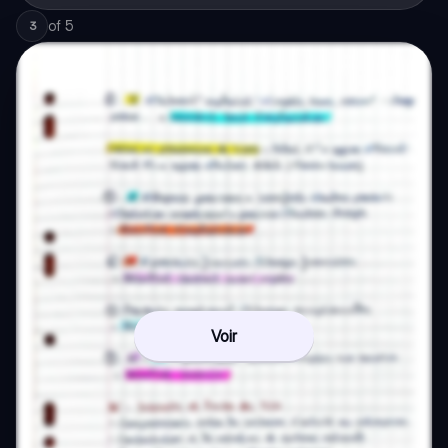
of
5
3
Voir