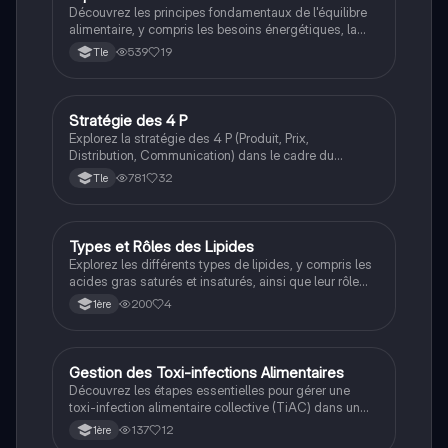
Découvrez les principes fondamentaux de l'équilibre
alimentaire, y compris les besoins énergétiques, la
répartition des macronutriments (glucides, lipides,
539
19
Tle
protéines) et l'importance d'une alimentation variée.
Ce cours aborde les recommandations nutritionnelles
actuelles et les habitudes alimentaires en France,
offrant des conseils pratiques pour une vie saine.
Stratégie des 4 P
STHR
Type : Cours de nutrition.
Explorez la stratégie des 4 P (Produit, Prix,
Distribution, Communication) dans le cadre du
management en BTS MHR. Ce résumé aborde les
781
32
Tle
éléments clés tels que l'offre, la politique de prix, les
canaux de distribution et les techniques de
communication. Idéal pour les étudiants souhaitant
approfondir leur compréhension du mix marketing.
Types et Rôles des Lipides
Ens. Scient.
Explorez les différents types de lipides, y compris les
acides gras saturés et insaturés, ainsi que leur rôle
essentiel dans l'organisme. Ce résumé aborde la
200
4
1ère
formation des lipides, le métabolisme des graisses, et
l'importance du cholestérol dans les membranes
cellulaires et la production hormonale. Idéal pour les
étudiants en biologie et nutrition.
Gestion des Toxi-infections Alimentaires
Ens. Scient.
Découvrez les étapes essentielles pour gérer une
toxi-infection alimentaire collective (TiAC) dans un
établissement de restauration. Ce document aborde la
137
12
1ère
déclaration auprès des autorités sanitaires,