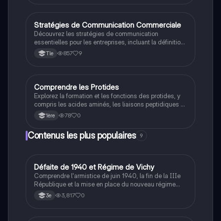
l'identification des causes de contamination, et
l'importance des diagrammes d'Ishikawa pour
prévenir les risques. Idéal pour les professionnels de
Stratégies de Communication Commerciale
STMG
la restauration et les étudiants en sécurité alimentaire.
Découvrez les stratégies de communication
essentielles pour les entreprises, incluant la définition
de la cible, les objectifs de communication, et les
857
9
Tle
moyens de fidélisation. Ce document aborde les
types de communication, les avantages et limites
d'un concept novateur comme un bar à chien, et les
actions pour attirer et fidéliser la clientèle. Type de
Comprendre les Protides
Ens. Scient.
ressource : résumé stratégique.
Explorez la formation et les fonctions des protides, y
compris les acides aminés, les liaisons peptidiques et
les rôles biologiques des protéines. Ce résumé
78
0
1ère
aborde les structures primaires à quaternaires des
protéines et leur importance dans le métabolisme et la
Contenus les plus populaires
9
régulation corporelle.
D
Défaite de 1940 et Régime de Vichy
Histoire
Comprendre l'armistice de juin 1940, la fin de la IIIe
République et la mise en place du nouveau régime
autoritaire de Philippe Pétain.
3,817
0
3e