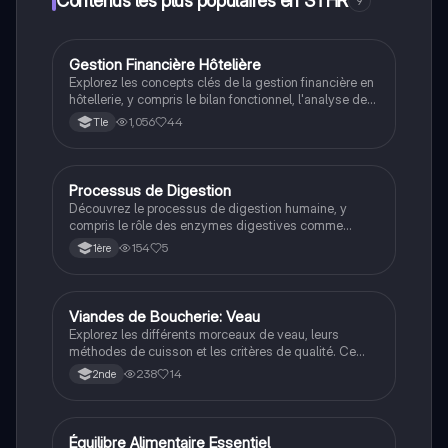
Contenus les plus populaires en STHR
9
Gestion Financière Hôtelière
STHR
Explorez les concepts clés de la gestion financière en
hôtellerie, y compris le bilan fonctionnel, l'analyse des
coûts, et les indicateurs de performance. Ce
1,056
44
Tle
document aborde les charges d'exploitation, la
rentabilité, et les calculs essentiels pour optimiser la
performance de votre entreprise. Type : Fiche de
révision.
Processus de Digestion
Ens. Scient.
Découvrez le processus de digestion humaine, y
compris le rôle des enzymes digestives comme
l'amylase et la pepsine, ainsi que l'absorption des
154
5
1ère
nutriments dans l'intestin grêle. Ce résumé couvre les
étapes clés de la digestion, de la mastication à
l'absorption, et met en lumière les fonctions des
organes digestifs tels que le foie et le pancréas.
Viandes de Boucherie: Veau
STHR
Explorez les différents morceaux de veau, leurs
méthodes de cuisson et les critères de qualité. Ce
document est essentiel pour les étudiants en cuisine
238
14
2nde
et hôtellerie, abordant les races, les labels de qualité
et les techniques de découpe. Type: résumé.
Équilibre Alimentaire Essentiel
STHR