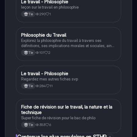
Le travail - Philosophie
Philosophie
leçon sur le travail en philosophie
290
1
Tle
Philosophie du Travail
Philosophie
Explorez la philosophie du travail à travers ses
définitions, ses implications morales et sociales, ainsi
que les perspectives d'auteurs comme Nietzsche et
101
2
Tle
Kant. Ce résumé aborde les concepts clés tels que
l'aliénation, la liberté et le rôle du travail dans la
condition humaine.
Le travail - Philosophie
Philosophie
Regardez mes autres fiches svp
284
11
Tle
Fiche de révision sur le travail, la nature et la
Philosophie
technique
Super fiche de révision pour le bac de philo
353
6
Tle