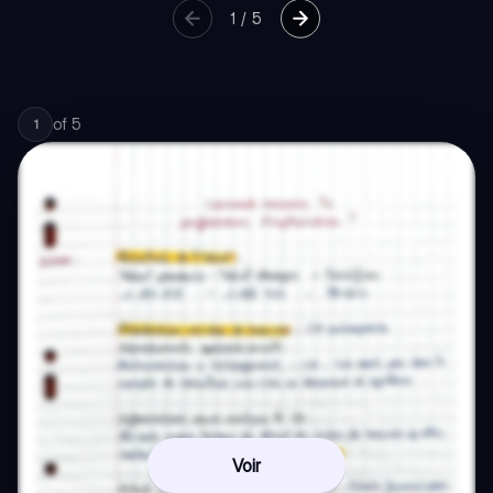
1
/
5
of
5
1
Voir