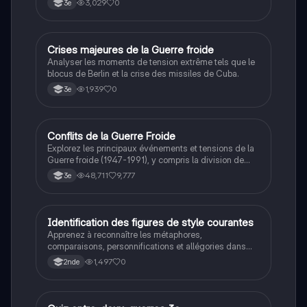
3,029
0
3e
C
Crises majeures de la Guerre froide
Histoire
Analyser les moments de tension extrême tels que le
blocus de Berlin et la crise des missiles de Cuba.
1,939
0
3e
Conflits de la Guerre Froide
Histoire
Explorez les principaux événements et tensions de la
Guerre froide (1947-1991), y compris la division de
l'Allemagne, la crise de Cuba, la guerre du Vietnam, et
48,711
9,777
3e
la course à l'espace. Cette fiche de révision couvre les
idéologies opposées des blocs Est et Ouest, les
crises majeures, et l'impact mondial de cette période
historique.
I
Identification des figures de style courantes
Français
Apprenez à reconnaître les métaphores,
comparaisons, personnifications et allégories dans
des phrases simples.
1,497
0
2nde