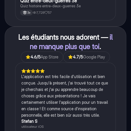
Q
Quiz entre-deux-guerres 3e
Histoire
Quiz histoire entre-deux-guerres 3e
7,728
57
3e
Les étudiants nous adorent —
il
ne manque plus que toi
.
4.6
/5
App Store
4.7
/5
Google Play
L'application est très facile d'utilisation et bien
conçue. Jusqu'à présent, j'ai trouvé tout ce que
je cherchais et j'ai pu apprendre beaucoup de
choses grâce aux présentations ! Je vais
certainement utiliser l'application pour un travail
en classe ! Et comme source d'inspiration
personnelle, elle est bien sûr aussi très utile.
Stefan S
utilisateur iOS