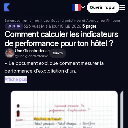
Ouvrir l'appli
Sciences humaines
Les Sous-disciplines et Approches Philosophiq
523
vues
·
Mis à jour
18 juil. 2026
·
5 pages
STHR
Comment calculer les indicateurs
de performance pour ton hôtel ?
Une Globetrotteuse
Suivre
@
une.globetrotteuse
• Le document explique comment mesurer la
performance d'exploitation d'un...
Affiche plus