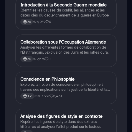
I
Introduction à la Seconde Guerre mondiale
Histoire
Identifiez les causes du conflit, les alliances et les
dates clés du déclenchement de la guerre en Europe
et dans le Pacifique.
6,259
0
3e
C
Collaboration sous l'Occupation Allemande
Histoire
Analyser les différentes formes de collaboration de
l'État français, l'exclusion des Juifs et les rafles durant
la Seconde Guerre mondiale.
2,576
0
3e
Conscience en Philosophie
Philosophie
Explorez la notion de conscience en philosophie à
travers ses implications sur la justice, la liberté, et la
connaissance. Cette fiche de révision aborde les
107,332
5,431
Tle
débats philosophiques sur la conscience, le cogito, et
les valeurs morales, tout en intégrant des
perspectives contemporaines. Idéale pour les
étudiants en philosophie cherchant à approfondir leur
A
Analyse des figures de style en contexte
Français
compréhension des enjeux éthiques et existentiels.
Repérer les figures de style dans des extraits
littéraires et analyser l'effet produit sur le lecteur.