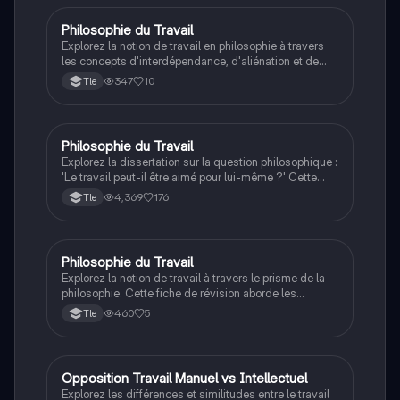
maîtriser l'art de la dissertation en philosophie.
Philosophie du Travail
Philosophie
Explorez la notion de travail en philosophie à travers
les concepts d'interdépendance, d'aliénation et de
libération. Cette fiche de cours aborde les idées de
347
10
Tle
Marx et Arendt, ainsi que le mythe de Prométhée, pour
comprendre le rôle du travail dans la société et son
impact sur l'identité humaine. Type : fiche de cours.
Philosophie du Travail
Philosophie
Explorez la dissertation sur la question philosophique :
'Le travail peut-il être aimé pour lui-même ?' Cette
analyse approfondie aborde les aspects positifs et
4,369
176
Tle
négatifs du travail, son impact sur l'homme, et la
nécessité de redécouvrir le sens du travail à travers le
loisir. Idéal pour les étudiants en philosophie
cherchant à comprendre la relation entre travail,
Philosophie du Travail
Philosophie
bonheur et liberté.
Explorez la notion de travail à travers le prisme de la
philosophie. Cette fiche de révision aborde les
concepts clés tels que la déshumanisation,
460
5
Tle
l'exploitation, et le rôle du travail dans la condition
humaine, en s'appuyant sur des penseurs comme
Aristote, Marx et Rousseau. Idéale pour les étudiants
en philosophie cherchant à comprendre les
Opposition Travail Manuel vs Intellectuel
Philosophie
implications éthiques et sociales du travail.
Explorez les différences et similitudes entre le travail