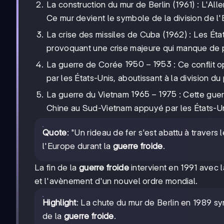
La construction du mur de Berlin (1961) : L'Al
Ce mur devient le symbole de la division de l
La crise des missiles de Cuba (1962) : Les Ét
provoquant une crise majeure qui manque de p
1950-
1950
−
1953
La guerre de Corée
: Ce conflit
1953
par les États-Unis, aboutissant à la division du
1965-
1965
−
1975
La guerre du Vietnam
: Cette gue
1975
Chine au Sud-Vietnam appuyé par les États-Uni
Quote
: "Un rideau de fer s'est abattu à travers 
l'Europe durant la
guerre froide
.
La fin de la
guerre froide
intervient en 1991 avec l
et l'avènement d'un nouvel ordre mondial.
Highlight
: La chute du mur de Berlin en 1989 sym
de la
guerre froide
.