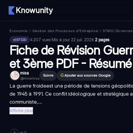
Knowunity
Économie
Gestion des Processus d'Entreprise
STMG (Sciences 
4 207
vues
·
Mis à jour
22 juil. 2026
·
2 pages
STI2D
Fiche de Révision Guerr
et 3ème PDF - Résumé
misa
Suivre
Ajouter aux sources Google
@
miramisa
La
guerre froide
est une période de tensions géopoliti
de 1945 à 1991. Ce conflit idéologique et stratégique 
communiste,...
Affiche plus