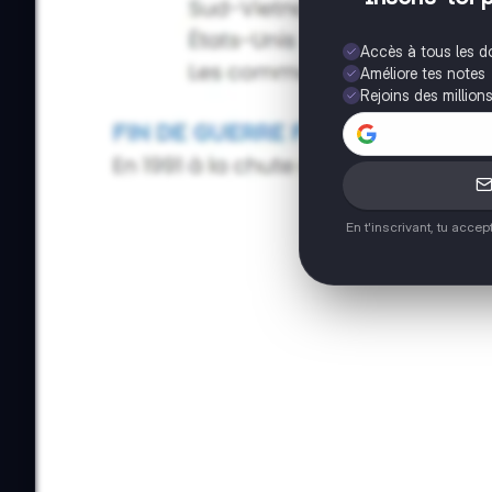
Accès à tous les 
Améliore tes notes
Rejoins des million
En t'inscrivant, tu acce