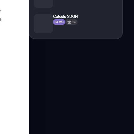
Calculs SDGN
STMG
Tle