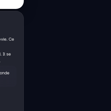
ovie. Ce
 Il se
.
monde