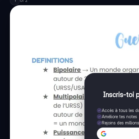
of
2
1
Inscris-toi 
Accès à tous les 
Améliore tes notes
Rejoins des million