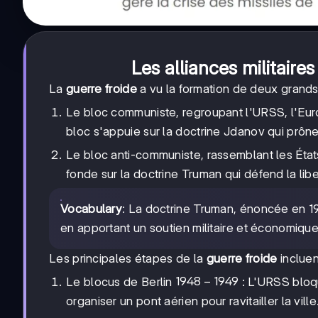
Les alliances militaires
La
guerre froide
a vu la formation de deux grands 
Le bloc communiste, regroupant l'URSS, l'Eur
bloc s'appuie sur la doctrine Jdanov qui prône l
Le bloc anti-communiste, rassemblant les États
fonde sur la doctrine Truman qui défend la li
Vocabulary
: La doctrine Truman, énoncée en 1
en apportant un soutien militaire et économi
Les principales étapes de la
guerre froide
incluen
1948-
1948
−
1949
Le blocus de Berlin
: L'URSS bloqu
1949
organiser un pont aérien pour ravitailler la ville