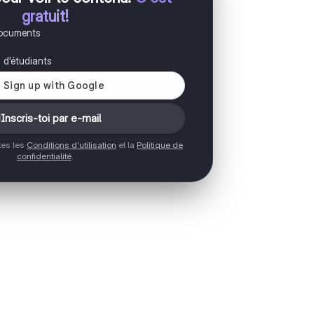
gratuit!
documents
s d'étudiants
Inscris-toi par e-mail
ptes les
Conditions d'utilisation
et la
Politique de
confidentialité
.