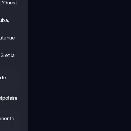
 l'Ouest.
Cuba,
outenue
S et la
 de
ipolaire
minente