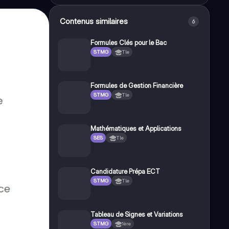
Contenus similaires
6
Formules Clés pour le Bac
STMG
Tle
Formules de Gestion Financière
STMG
Tle
Mathématiques et Applications
SES
Tle
Candidature Prépa ECT
STMG
Tle
Tableau de Signes et Variations
STMG
1ère