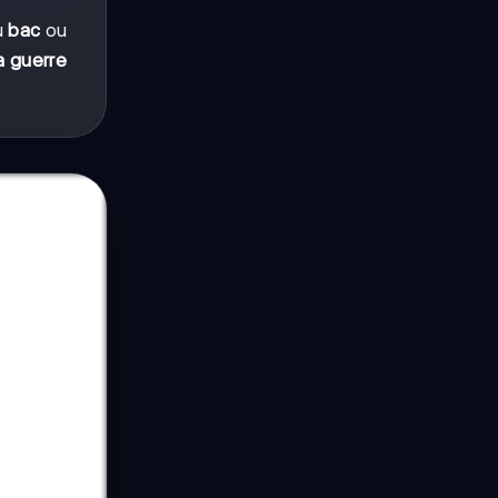
du
bac
ou
la guerre