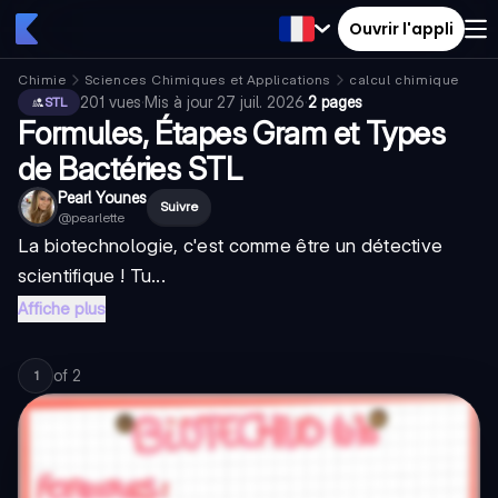
Ouvrir l'appli
Chimie
Sciences Chimiques et Applications
calcul chimique
201
vues
·
Mis à jour
27 juil. 2026
·
2 pages
STL
Formules, Étapes Gram et Types
de Bactéries STL
Pearl Younes
Suivre
@
pearlette
La biotechnologie, c'est comme être un détective
scientifique ! Tu...
Affiche plus
of
2
1