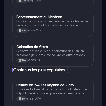
539
16
Tle
B. Ce document est essentiel pour les étudiants en
Terminale STL BIO, offrant une vue d'ensemble claire
des mécanismes immunitaires et de l'importance de
la vaccination.
Fonctionnement du Néphron
SVT
Explorez le processus d'excrétion urinaire à travers le
néphron, incluant la filtration, la réabsorption et
l'excrétion. Ce document présente les structures clés
375
15
1ère
du système urinaire, les rôles des glandes surrénales
et l'importance de l'homéostasie. Type : résumé de
biologie.
Coloration de Gram
STL
Explorez le processus de la coloration de Gram en
microbiologie. Ce résumé couvre les quatre étapes
essentielles : l'application du cristal violet, l'utilisation
325
14
1ère
du mordant Lugol, le rôle de l'alcool à gram comme
différenciateur, et l'application du fushine comme
Contenus les plus populaires
9
contre-colorant. Idéal pour les étudiants en
microbiologie cherchant à comprendre cette
technique fondamentale.
D
Défaite de 1940 et Régime de Vichy
Histoire
Comprendre l'armistice de juin 1940, la fin de la IIIe
République et la mise en place du nouveau régime
autoritaire de Philippe Pétain.
3,816
0
3e