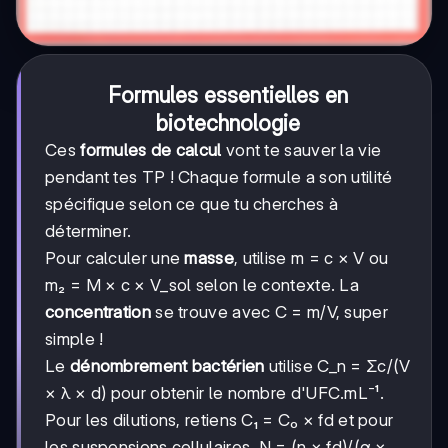
Formules essentielles en
biotechnologie
Ces
formules de calcul
vont te sauver la vie
pendant tes TP ! Chaque formule a son utilité
spécifique selon ce que tu cherches à
déterminer.
Pour calculer une
masse
, utilise m = c × V ou
m₂ = M × c × V_sol selon le contexte. La
concentration
se trouve avec C = m/V, super
simple !
Le
dénombrement bactérien
utilise C_n = Σc/(V
× λ × d) pour obtenir le nombre d'UFC.mL⁻¹.
Pour les dilutions, retiens C₁ = C₀ × fd et pour
les suspensions cellulaires, N = (n × fd)/(α ×