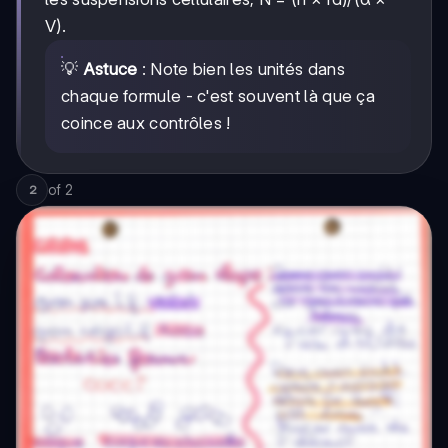
V).
💡
Astuce
: Note bien les unités dans
chaque formule - c'est souvent là que ça
coince aux contrôles !
of
2
2