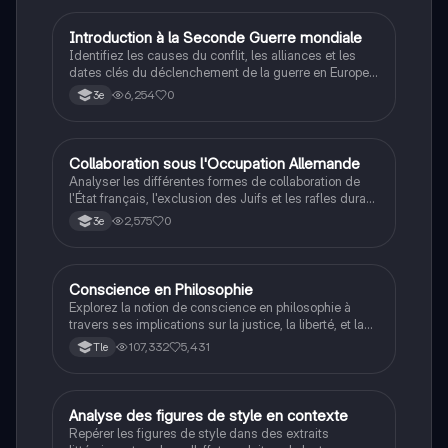
I
Introduction à la Seconde Guerre mondiale
Histoire
Identifiez les causes du conflit, les alliances et les
dates clés du déclenchement de la guerre en Europe
et dans le Pacifique.
6,254
0
3e
C
Collaboration sous l'Occupation Allemande
Histoire
Analyser les différentes formes de collaboration de
l'État français, l'exclusion des Juifs et les rafles durant
la Seconde Guerre mondiale.
2,575
0
3e
Conscience en Philosophie
Philosophie
Explorez la notion de conscience en philosophie à
travers ses implications sur la justice, la liberté, et la
connaissance. Cette fiche de révision aborde les
107,332
5,431
Tle
débats philosophiques sur la conscience, le cogito, et
les valeurs morales, tout en intégrant des
perspectives contemporaines. Idéale pour les
étudiants en philosophie cherchant à approfondir leur
A
Analyse des figures de style en contexte
Français
compréhension des enjeux éthiques et existentiels.
Repérer les figures de style dans des extraits