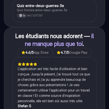
Q
Quiz entre-deux-guerres 3e
Histoire
Quiz histoire entre-deux-guerres 3e
7,727
57
3e
Les étudiants nous adorent —
il
ne manque plus que toi
.
4.6
/5
App Store
4.7
/5
Google Play
L'application est très facile d'utilisation et bien
conçue. Jusqu'à présent, j'ai trouvé tout ce que
je cherchais et j'ai pu apprendre beaucoup de
choses grâce aux présentations ! Je vais
certainement utiliser l'application pour un travail
en classe ! Et comme source d'inspiration
personnelle, elle est bien sûr aussi très utile.
Stefan S