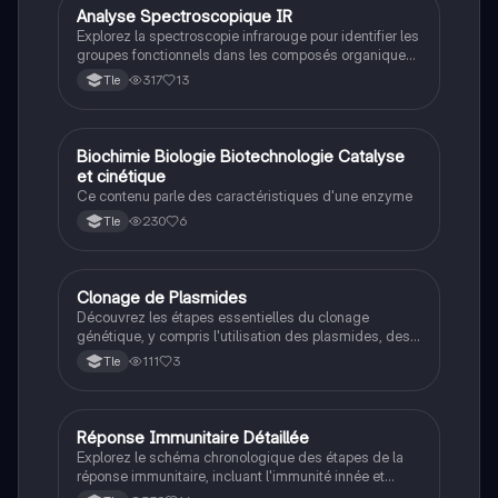
organique.
Analyse Spectroscopique IR
STL
Explorez la spectroscopie infrarouge pour identifier les
groupes fonctionnels dans les composés organiques.
Ce document présente les caractéristiques des
317
13
Tle
liaisons chimiques, y compris les alcools, cétones,
acides carboxyliques et amines, ainsi que des
exemples d'interprétation de spectres IR. Type:
résumé.
B
Biochimie Biologie Biotechnologie Catalyse
SVT
et cinétique
Ce contenu parle des caractéristiques d'une enzyme
230
6
Tle
Clonage de Plasmides
STL
Découvrez les étapes essentielles du clonage
génétique, y compris l'utilisation des plasmides, des
enzymes de restriction, et des marqueurs de
111
3
Tle
sélection. Ce résumé présente également un schéma
d'un plasmide, illustrant les éléments clés tels que
l'origine de réplication et le site de clonage multiple.
Type de contenu : résumé.
Réponse Immunitaire Détaillée
SVT
Explorez le schéma chronologique des étapes de la
réponse immunitaire, incluant l'immunité innée et
adaptative, la phagocytose, et le rôle des cellules T et