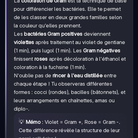
La
coloration de Gram
est ta technique de base
pour différencier les bactéries. Elle te permet
de les classer en deux grandes familles selon
la couleur qu'elles prennent.
Les
bactéries Gram positives
deviennent
violettes
après traitement au violet de gentiane
(1 min), puis lugol (1 min). Les
Gram négatives
finissent
roses
après décoloration à l'éthanol et
coloration à la fuchsine (1 min).
N'oublie pas de
rincer à l'eau distillée
entre
chaque étape ! Tu observeras différentes
formes : cocci (rondes), bacilles (bâtonnets), et
leurs arrangements en chaînettes, amas ou
diplo-.
💡
Mémo
: Violet = Gram +, Rose = Gram -.
Cette différence révèle la structure de leur