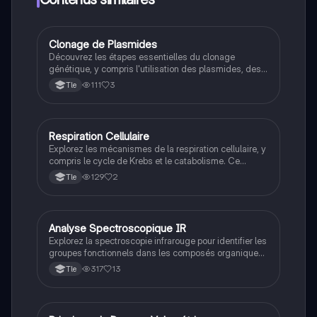
Clonage de Plasmides
STL
Découvrez les étapes essentielles du clonage
génétique, y compris l'utilisation des plasmides, des
enzymes de restriction, et des marqueurs de
111
3
Tle
sélection. Ce résumé présente également un schéma
d'un plasmide, illustrant les éléments clés tels que
l'origine de réplication et le site de clonage multiple.
Type de contenu : résumé.
Respiration Cellulaire
STL
Explorez les mécanismes de la respiration cellulaire, y
compris le cycle de Krebs et le catabolisme. Ce
résumé aborde les réactions d'oxydation, la
129
2
Tle
production d'ATP, et la localisation des processus
dans les mitochondries et le cytoplasme. Idéal pour
les étudiants en biochimie.
Analyse Spectroscopique IR
STL
Explorez la spectroscopie infrarouge pour identifier les
groupes fonctionnels dans les composés organiques.
Ce document présente les caractéristiques des
317
13
Tle
liaisons chimiques, y compris les alcools, cétones,
acides carboxyliques et amines, ainsi que des
exemples d'interprétation de spectres IR. Type:
résumé.