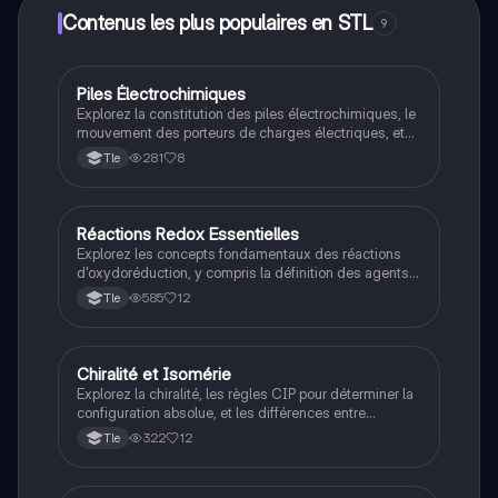
Contenus les plus populaires en STL
9
Piles Électrochimiques
STL
Explorez la constitution des piles électrochimiques, le
mouvement des porteurs de charges électriques, et
les quantités d'électricité. Ce résumé aborde les
281
8
Tle
concepts fondamentaux des cellules galvanique et
des réactions redox, essentiel pour comprendre
l'énergie électrique générée par des réactions
chimiques.
Réactions Redox Essentielles
STL
Explorez les concepts fondamentaux des réactions
d'oxydoréduction, y compris la définition des agents
oxydants et réducteurs, les couples redox, les
585
12
Tle
réactions spontanées, et le calcul des nombres
d'oxydation. Ce résumé est idéal pour les étudiants en
chimie cherchant à maîtriser les bases des réactions
redox.
Chiralité et Isomérie
STL
Explorez la chiralité, les règles CIP pour déterminer la
configuration absolue, et les différences entre
énantiomères et diastéréoisomères. Ce résumé
322
12
Tle
aborde également l'isomérie Z et E, essentielle pour
comprendre la structure moléculaire des composés
chimiques. Idéal pour les étudiants en chimie