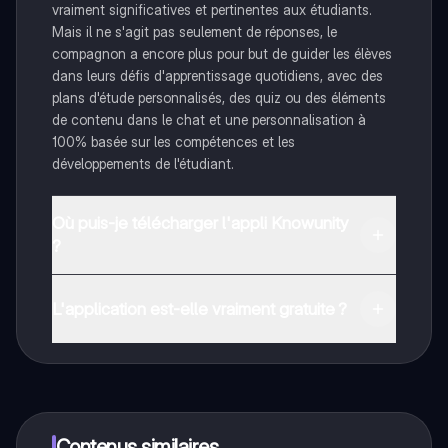
vraiment significatives et pertinentes aux étudiants.
Mais il ne s'agit pas seulement de réponses, le
compagnon a encore plus pour but de guider les élèves
dans leurs défis d'apprentissage quotidiens, avec des
plans d'étude personnalisés, des quiz ou des éléments
de contenu dans le chat et une personnalisation à
100% basée sur les compétences et les
développements de l'étudiant.
Où puis-je télécharger l'appli Knowunity
?
Tu peux télécharger l'application dans Google Play
Store et dans l'App Store d'Apple.
L'application est-elle vraiment gratuite ?
Oui, tu as un accès entièrement gratuit à tous les
contenus de l'appli, tu peux chatter ou suivre les
créateurs à tout moment. De plus, nous proposons
Knowunity Premium, qui te permet de réviser sans
limites!
Contenus similaires