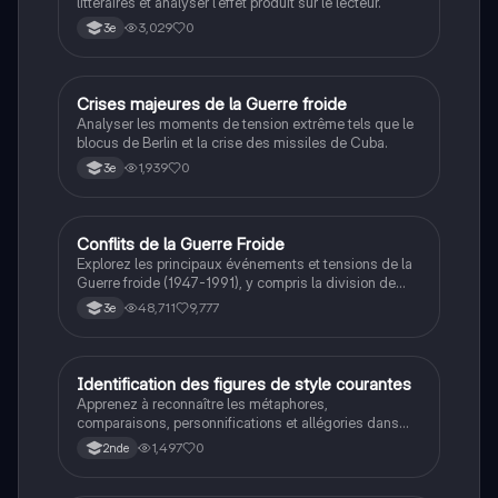
littéraires et analyser l'effet produit sur le lecteur.
3,029
0
3e
C
Crises majeures de la Guerre froide
Histoire
Analyser les moments de tension extrême tels que le
blocus de Berlin et la crise des missiles de Cuba.
1,939
0
3e
Conflits de la Guerre Froide
Histoire
Explorez les principaux événements et tensions de la
Guerre froide (1947-1991), y compris la division de
l'Allemagne, la crise de Cuba, la guerre du Vietnam, et
48,711
9,777
3e
la course à l'espace. Cette fiche de révision couvre les
idéologies opposées des blocs Est et Ouest, les
crises majeures, et l'impact mondial de cette période
historique.
I
Identification des figures de style courantes
Français
Apprenez à reconnaître les métaphores,
comparaisons, personnifications et allégories dans
des phrases simples.
1,497
0
2nde