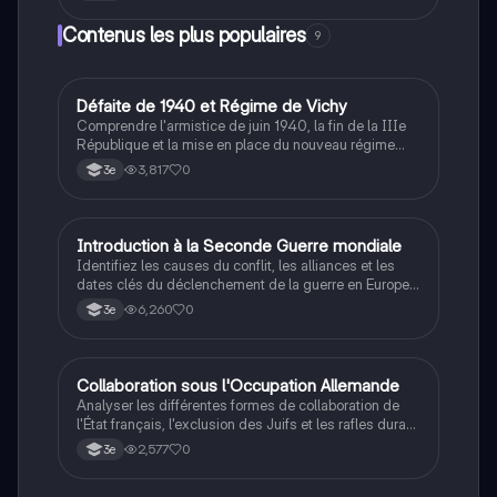
Contenus les plus populaires
9
D
Défaite de 1940 et Régime de Vichy
Histoire
Comprendre l'armistice de juin 1940, la fin de la IIIe
République et la mise en place du nouveau régime
autoritaire de Philippe Pétain.
3,817
0
3e
I
Introduction à la Seconde Guerre mondiale
Histoire
Identifiez les causes du conflit, les alliances et les
dates clés du déclenchement de la guerre en Europe
et dans le Pacifique.
6,260
0
3e
C
Collaboration sous l'Occupation Allemande
Histoire
Analyser les différentes formes de collaboration de
l'État français, l'exclusion des Juifs et les rafles durant
la Seconde Guerre mondiale.
2,577
0
3e