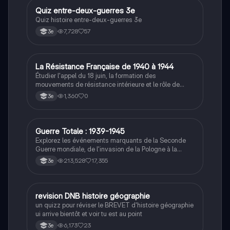
historique.
Q
Quiz entre-deux-guerres 3e
Histoire
Quiz histoire entre-deux-guerres 3e
7,728
57
3e
L
La Résistance Française de 1940 à 1944
Histoire
Étudier l'appel du 18 juin, la formation des
mouvements de résistance intérieure et le rôle de
Jean Moulin dans leur unification.
1,360
0
3e
Guerre Totale : 1939-1945
Histoire
Explorez les événements marquants de la Seconde
Guerre mondiale, de l'invasion de la Pologne à la
capitulation du Japon. Ce résumé aborde les concepts
213,528
17,355
3e
clés tels que la guerre totale, le génocide des Juifs, la
bataille de Stalingrad, et l'impact de la propagande.
Idéal pour les étudiants en histoire cherchant à
comprendre les enjeux et les conséquences de ce
R
revision DNB histoire géographie
Histoire
conflit majeur.
un quizz pour réviser le BREVET d'histoire géographie
ui arrive bientôt et voir tu est au point
6,173
23
3e