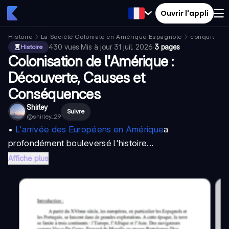
Ouvrir l'appli
Histoire
La Société Coloniale en Amérique Espagnole
conquistad
430
vues
·
Mis à jour
31 juil. 2026
·
3 pages
Histoire
Colonisation de l'Amérique :
Découverte, Causes et
Conséquences
Shirley
Suivre
@
shirley_29
•
L'arrivée des Européens en Amérique
a
profondément bouleversé l'histoire...
Affiche plus