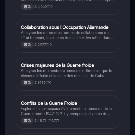
et dans le Pacifique.
6,260
0
3e
C
Collaboration sous l'Occupation Allemande
Histoire
Analyser les différentes formes de collaboration de
l'État français, l'exclusion des Juifs et les rafles durant
la Seconde Guerre mondiale.
2,577
0
3e
C
Crises majeures de la Guerre froide
Histoire
Analyser les moments de tension extrême tels que le
blocus de Berlin et la crise des missiles de Cuba.
1,939
0
3e
Conflits de la Guerre Froide
Histoire
Explorez les principaux événements et tensions de la
Guerre froide (1947-1991), y compris la division de
l'Allemagne, la crise de Cuba, la guerre du Vietnam, et
48,711
9,777
3e
la course à l'espace. Cette fiche de révision couvre les
idéologies opposées des blocs Est et Ouest, les
crises majeures, et l'impact mondial de cette période