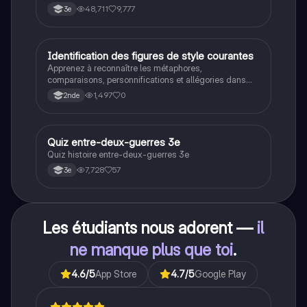
l'Allemagne, la crise de Cuba, la guerre du Vietnam, et
48,711
9,777
3e
la course à l'espace. Cette fiche de révision couvre les
idéologies opposées des blocs Est et Ouest, les
crises majeures, et l'impact mondial de cette période
historique.
I
Identification des figures de style courantes
Français
Apprenez à reconnaître les métaphores,
comparaisons, personnifications et allégories dans
des phrases simples.
1,497
0
2nde
Q
Quiz entre-deux-guerres 3e
Histoire
Quiz histoire entre-deux-guerres 3e
7,728
57
3e
Les étudiants nous adorent —
il
ne manque plus que toi
.
4.6
/5
App Store
4.7
/5
Google Play