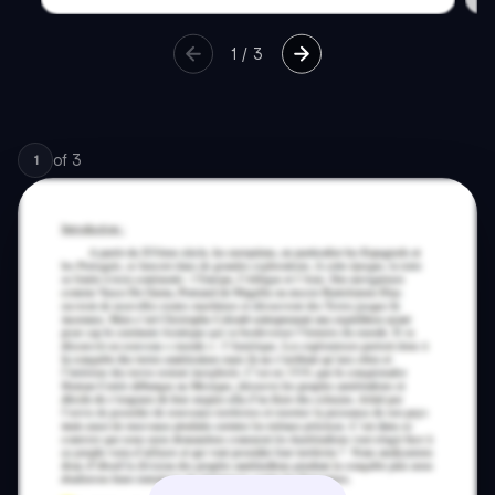
1
/
3
of
3
1