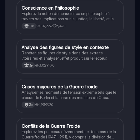
Conscience en Philosophie
Philosophie
Explorez la notion de conscience en philosophie à
travers ses implications sur la justice, la liberté, et la
connaissance. Cette fiche de révision aborde les
107,332
5,431
Tle
débats philosophiques sur la conscience, le cogito, et
les valeurs morales, tout en intégrant des
perspectives contemporaines. Idéale pour les
étudiants en philosophie cherchant à approfondir leur
A
Analyse des figures de style en contexte
Français
compréhension des enjeux éthiques et existentiels.
Repérer les figures de style dans des extraits
littéraires et analyser l'effet produit sur le lecteur.
3,029
0
3e
C
Crises majeures de la Guerre froide
Histoire
Analyser les moments de tension extrême tels que le
blocus de Berlin et la crise des missiles de Cuba.
1,939
0
3e
Conflits de la Guerre Froide
Histoire
Explorez les principaux événements et tensions de la
Guerre froide (1947-1991), y compris la division de