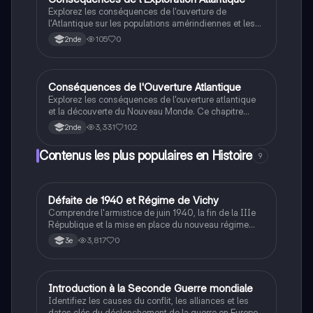
colonisation. Type: résumé historique.
Explorez les conséquences de l'ouverture de
l'Atlantique sur les populations amérindiennes et les
empires coloniaux. Ce résumé aborde les conquêtes
105
0
2nde
des conquistadors, le traité de Tordesillas, et la
controverse de Valladolid, tout en mettant en lumière
les impacts des épidémies et de l'esclavage. Type :
résumé historique.
Conséquences de l'Ouverture Atlantique
Histoire
Explorez les conséquences de l'ouverture atlantique
et la découverte du Nouveau Monde. Ce chapitre
aborde les débats de Bartolomé de Las Casas, les
3,331
102
2nde
conquêtes coloniales, l'esclavage, et l'impact sur les
empires amérindiens. Idéal pour les étudiants en
Contenus les plus populaires en Histoire
9
histoire de 2de, ce résumé met en lumière les enjeux
de la mondialisation précoce et les transformations
économiques et sociales de l'époque.
D
Défaite de 1940 et Régime de Vichy
Histoire
Comprendre l'armistice de juin 1940, la fin de la IIIe
République et la mise en place du nouveau régime
autoritaire de Philippe Pétain.
3,817
0
3e
I
Introduction à la Seconde Guerre mondiale
Histoire
Identifiez les causes du conflit, les alliances et les
dates clés du déclenchement de la guerre en Europe