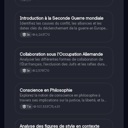
I
Introduction à la Seconde Guerre mondiale
Histoire
Identifiez les causes du conflit, les alliances et les
dates clés du déclenchement de la guerre en Europe
et dans le Pacifique.
6,263
0
3e
C
Collaboration sous l'Occupation Allemande
Histoire
Analyser les différentes formes de collaboration de
l'État français, l'exclusion des Juifs et les rafles durant
la Seconde Guerre mondiale.
2,578
0
3e
Conscience en Philosophie
Philosophie
Explorez la notion de conscience en philosophie à
travers ses implications sur la justice, la liberté, et la
connaissance. Cette fiche de révision aborde les
107,333
5,431
Tle
débats philosophiques sur la conscience, le cogito, et
les valeurs morales, tout en intégrant des
perspectives contemporaines. Idéale pour les
étudiants en philosophie cherchant à approfondir leur
A
Analyse des figures de style en contexte
Français