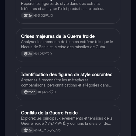
compréhension des enjeux éthiques et existentiels.
Repérer les figures de style dans des extraits
littéraires et analyser l'effet produit sur le lecteur.
3,029
0
3e
C
Crises majeures de la Guerre froide
Histoire
Analyser les moments de tension extrême tels que le
blocus de Berlin et la crise des missiles de Cuba.
1,939
0
3e
I
Identification des figures de style courantes
Français
Apprenez à reconnaître les métaphores,
comparaisons, personnifications et allégories dans
des phrases simples.
1,497
0
2nde
Conflits de la Guerre Froide
Histoire
Explorez les principaux événements et tensions de la
Guerre froide (1947-1991), y compris la division de
l'Allemagne, la crise de Cuba, la guerre du Vietnam, et
48,713
9,776
3e
la course à l'espace. Cette fiche de révision couvre les