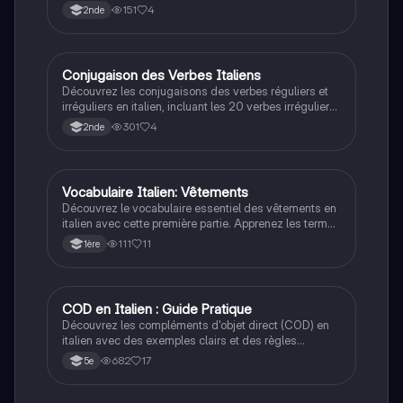
nombres de base, leur prononciation et leur écriture.
151
4
2nde
Idéal pour les débutants en langue italienne. Type :
résumé.
Conjugaison des Verbes Italiens
LLCE It.
Découvrez les conjugaisons des verbes réguliers et
irréguliers en italien, incluant les 20 verbes irréguliers
les plus courants et leurs terminaisons. Ce résumé
301
4
2nde
essentiel couvre les temps verbaux, les verbes
auxiliaires et les règles de conjugaison pour maîtriser
l'italien.
Vocabulaire Italien: Vêtements
LLCE It.
Découvrez le vocabulaire essentiel des vêtements en
italien avec cette première partie. Apprenez les termes
clés tels que 'la taille', 'les chaussures', et 'les sous-
111
11
1ère
vêtements', accompagnés de traductions et
d'exemples d'utilisation. Idéal pour les étudiants en
langue italienne et ceux intéressés par la mode. Type:
résumé.
COD en Italien : Guide Pratique
LLCE It.
Découvrez les compléments d'objet direct (COD) en
italien avec des exemples clairs et des règles
grammaticales essentielles. Ce document présente
682
17
5e
les pronoms personnels, leur utilisation pour éviter les
répétitions, et les différentes formes selon le genre et
le nombre. Idéal pour les collégiens souhaitant