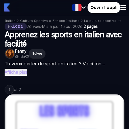
Ouvrir l'appli
Italien
Cultura Sportiva e Fitness Italiana
La cultura sportiva italian
76
vues
·
Mis à jour
1 août 2026
·
2 pages
LLCE It.
Apprenez les sports en italien avec
facilité
Fanny
Suivre
@
nyfa05
Tu veux parler de sport en italien ? Voici ton...
Affiche plus
of
2
1