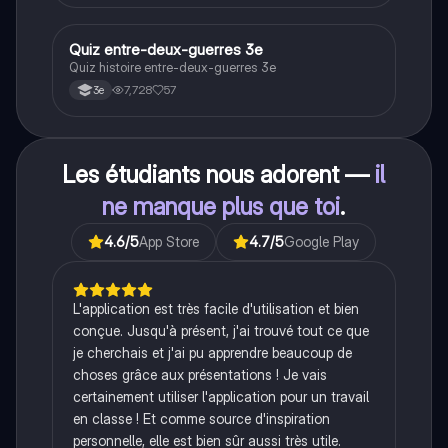
idéologies opposées des blocs Est et Ouest, les
crises majeures, et l'impact mondial de cette période
historique.
Q
Quiz entre-deux-guerres 3e
Histoire
Quiz histoire entre-deux-guerres 3e
7,728
57
3e
Les étudiants nous adorent —
il
ne manque plus que toi
.
4.6
/5
App Store
4.7
/5
Google Play
L'application est très facile d'utilisation et bien
conçue. Jusqu'à présent, j'ai trouvé tout ce que
je cherchais et j'ai pu apprendre beaucoup de
choses grâce aux présentations ! Je vais
certainement utiliser l'application pour un travail
en classe ! Et comme source d'inspiration
personnelle, elle est bien sûr aussi très utile.