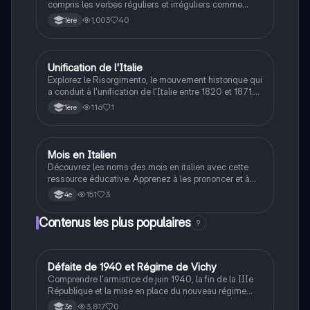
compris les verbes réguliers et irréguliers comme
'essere', 'avere', 'fare', et 'dire'. Ce résumé présente les
1,003
40
1ère
formes conjuguées essentielles pour maîtriser
l'imparfait. Idéal pour les étudiants en langue italienne.
Unification de l'Italie
LLCE It.
Explorez le Risorgimento, le mouvement historique qui
a conduit à l'unification de l'Italie entre 1820 et 1871.
Découvrez les figures clés comme Giuseppe Mazzini,
116
1
1ère
Vittorio Emanuele II et Giuseppe Garibaldi, ainsi que
les guerres d'indépendance et les événements
marquants qui ont façonné l'Italie moderne. Ce
résumé met en lumière les symboles, les valeurs et
Mois en Italien
LLCE It.
les luttes pour la liberté et l'unité italienne.
Découvrez les noms des mois en italien avec cette
ressource éducative. Apprenez à les prononcer et à
les utiliser dans des phrases. Idéal pour les étudiants
151
3
4e
en langue italienne, ce résumé couvre tous les mois
de l'année, facilitant votre apprentissage du
Contenus les plus populaires
9
vocabulaire essentiel.
D
Défaite de 1940 et Régime de Vichy
Histoire
Comprendre l'armistice de juin 1940, la fin de la IIIe
République et la mise en place du nouveau régime
autoritaire de Philippe Pétain.
3,817
0
3e