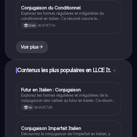
maîtriser cette notion clé de la grammaire italienne.
Conjugaison du Conditionnel
LLCE It.
Explorez les formes régulières et irrégulières du
conditionnel en italien. Ce résumé couvre la
conjugaison des verbes en -ARE, -ERE, et -IRE, ainsi
373
16
2nde
que les auxiliaires 'essere' et 'avere'. Idéal pour les
étudiants cherchant à maîtriser le modo condizionale.
Voir plus
Contenus les plus populaires en LLCE It.
4
Futur en Italien : Conjugaison
LLCE It.
Explorez les formes régulières et irrégulières de la
conjugaison des verbes au futur en italien. Ce résumé
couvre les verbes en -are, -ere, et -ire, ainsi que les
603
28
4e
auxiliaires 'avere' et 'essere'. Idéal pour les étudiants
souhaitant maîtriser le futur en italien.
Conjugaison Imparfait Italien
LLCE It.
Découvrez la conjugaison de l'imparfait en italien, y