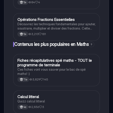
84
4
5e
Opérations Fractions Essentielles
Maths
Découvrez les techniques fondamentales pour ajouter,
soustraire, multiplier et diviser des fractions. Cette
fiche de révision couvre des exemples pratiques et
3,213
181
5e
des méthodes simplifiées pour maîtriser les
opérations sur les fractions. Idéal pour les étudiants
Contenus les plus populaires en Maths
9
en mathématiques cherchant à renforcer leurs
compétences.
Fiches récapitulatives spé maths - TOUT le
Maths
programme de terminale
Ces fiches vont vous sauver pour le bac de spé
maths! :)
3,829
145
Tle
C
Calcul litteral
Maths
Quizz calcul litteral
2,836
3
4e