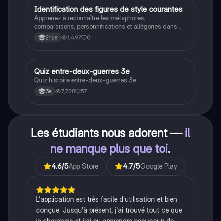
historique.
I
Identification des figures de style courantes
Français
Apprenez à reconnaître les métaphores,
comparaisons, personnifications et allégories dans
des phrases simples.
1,497
0
2nde
Q
Quiz entre-deux-guerres 3e
Histoire
Quiz histoire entre-deux-guerres 3e
7,728
57
3e
Les étudiants nous adorent —
il
ne manque plus que toi
.
4.6
/5
App Store
4.7
/5
Google Play
L'application est très facile d'utilisation et bien
conçue. Jusqu'à présent, j'ai trouvé tout ce que
je cherchais et j'ai pu apprendre beaucoup de