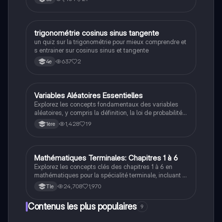
aborde les relations entre les côtés et les angles, ainsi
que l'utilisation des fonctions trigonométriques pour
résoudre des problèmes. Idéal pour les révisions et la
préparation aux examens.
T
trigonométrie cosinus sinus tangente
Maths
un quiz sur la trigonométrie pour mieux comprendre et
s entrainer sur cosinus sinus et tangente
637
2
4e
Variables Aléatoires Essentielles
Maths
Explorez les concepts fondamentaux des variables
aléatoires, y compris la définition, la loi de probabilité,
l'espérance, la variance et l'écart type. Ce résumé est
1,428
19
1ère
idéal pour les étudiants en mathématiques souhaitant
maîtriser les bases des variables aléatoires et leur
application dans les probabilités.
Mathématiques Terminales: Chapitres 1 à 6
Maths
Explorez les concepts clés des chapitres 1 à 6 en
mathématiques pour la spécialité terminale, incluant la
continuité, la convexité, les limites, les dérivées, et la
24,708
1,970
Tle
loi binomiale. Idéal pour réviser les notions
fondamentales et préparer vos examens.
Contenus les plus populaires
9