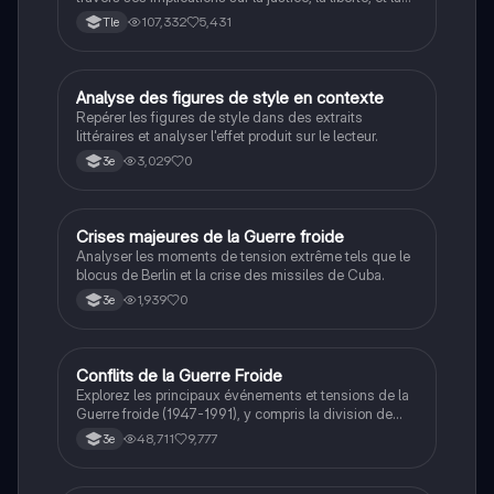
connaissance. Cette fiche de révision aborde les
107,332
5,431
Tle
débats philosophiques sur la conscience, le cogito, et
les valeurs morales, tout en intégrant des
perspectives contemporaines. Idéale pour les
étudiants en philosophie cherchant à approfondir leur
A
Analyse des figures de style en contexte
Français
compréhension des enjeux éthiques et existentiels.
Repérer les figures de style dans des extraits
littéraires et analyser l'effet produit sur le lecteur.
3,029
0
3e
C
Crises majeures de la Guerre froide
Histoire
Analyser les moments de tension extrême tels que le
blocus de Berlin et la crise des missiles de Cuba.
1,939
0
3e
Conflits de la Guerre Froide
Histoire
Explorez les principaux événements et tensions de la
Guerre froide (1947-1991), y compris la division de
l'Allemagne, la crise de Cuba, la guerre du Vietnam, et
48,711
9,777
3e
la course à l'espace. Cette fiche de révision couvre les
idéologies opposées des blocs Est et Ouest, les
crises majeures, et l'impact mondial de cette période