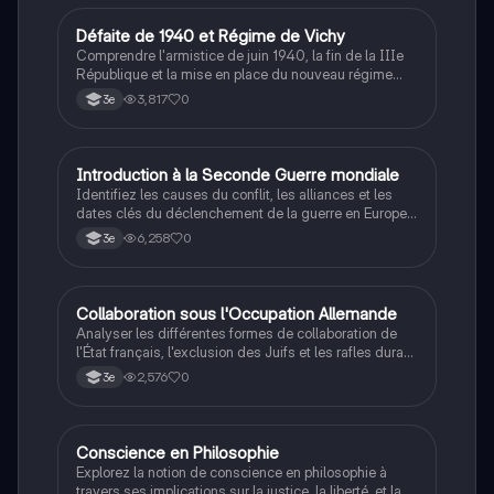
D
Défaite de 1940 et Régime de Vichy
Histoire
Comprendre l'armistice de juin 1940, la fin de la IIIe
République et la mise en place du nouveau régime
autoritaire de Philippe Pétain.
3,817
0
3e
I
Introduction à la Seconde Guerre mondiale
Histoire
Identifiez les causes du conflit, les alliances et les
dates clés du déclenchement de la guerre en Europe
et dans le Pacifique.
6,258
0
3e
C
Collaboration sous l'Occupation Allemande
Histoire
Analyser les différentes formes de collaboration de
l'État français, l'exclusion des Juifs et les rafles durant
la Seconde Guerre mondiale.
2,576
0
3e
Conscience en Philosophie
Philosophie
Explorez la notion de conscience en philosophie à
travers ses implications sur la justice, la liberté, et la