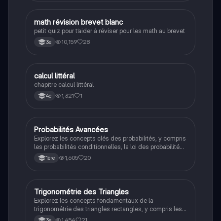
M
math révision brevet blanc
Maths
petit quiz pour t’aider à réviser pour les math au brevet
10,159
28
3e
C
calcul littéral
Maths
chapitre calcul littéral
1,321
1
4e
Probabilités Avancées
Maths
Explorez les concepts clés des probabilités, y compris
les probabilités conditionnelles, la loi des probabilités
totales et les variables aléatoires. Cette fiche de
1,605
20
1ère
révision est conçue pour les étudiants de 1ère, offrant
des explications claires et des exemples pratiques
pour maîtriser les fondamentaux des probabilités.
Trigonométrie des Triangles
Maths
Explorez les concepts fondamentaux de la
trigonométrie des triangles rectangles, y compris les
formules de sinus, cosinus et tangente. Ce résumé
1,454
21
3e