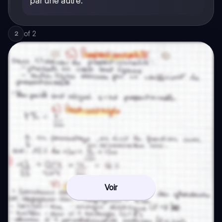
par une autre.
of
2
2
Voir