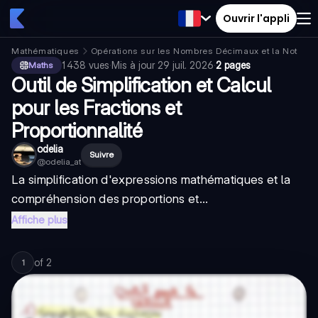
Ouvrir l'appli
Mathématiques
Opérations sur les Nombres Décimaux et la Notation
1 438
vues
·
Mis à jour
29 juil. 2026
·
2 pages
Maths
Outil de Simplification et Calcul
pour les Fractions et
Proportionnalité
odelia
Suivre
@
odelia_at
La simplification d'expressions mathématiques et la
compréhension des proportions et...
Affiche plus
of
2
1