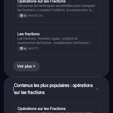
Opérations sur les Fractions
Maths
Découvrez les techniques essentielles pour manipuler
les fractions, y compris l'addition, la soustraction, la
multiplication et la division. Apprenez à simplifier les
593
14
5e
expressions rationnelles et à décomposer les
numérateurs et dénominateurs. Ce document
présente des méthodes pratiques pour résoudre des
problèmes de fractions, idéal pour les étudiants en
Les fractions
Maths
mathématiques.
Les fractions : fractions égale , addition et
soustraction de fraction , multiplication de fraction ,
division de fraction
51
1
4e
Voir plus
Contenus les plus populaires : opérations
9
sur les fractions
Opérations sur les Fractions
Maths