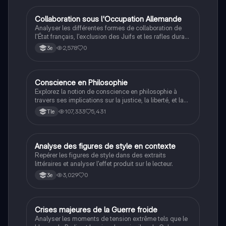
C
Collaboration sous l'Occupation Allemande
Histoire
Analyser les différentes formes de collaboration de
l'État français, l'exclusion des Juifs et les rafles durant
la Seconde Guerre mondiale.
2,578
0
3e
Conscience en Philosophie
Philosophie
Explorez la notion de conscience en philosophie à
travers ses implications sur la justice, la liberté, et la
connaissance. Cette fiche de révision aborde les
107,333
5,431
Tle
débats philosophiques sur la conscience, le cogito, et
les valeurs morales, tout en intégrant des
perspectives contemporaines. Idéale pour les
étudiants en philosophie cherchant à approfondir leur
A
Analyse des figures de style en contexte
Français
compréhension des enjeux éthiques et existentiels.
Repérer les figures de style dans des extraits
littéraires et analyser l'effet produit sur le lecteur.
3,029
0
3e
C
Crises majeures de la Guerre froide
Histoire
Analyser les moments de tension extrême tels que le