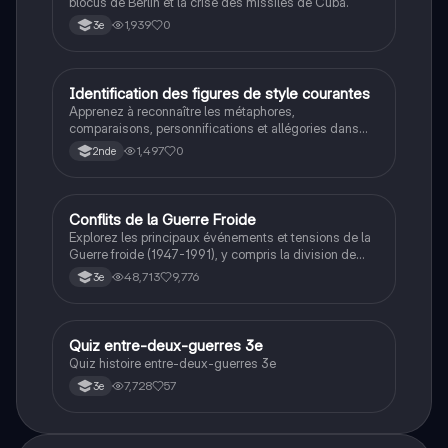
blocus de Berlin et la crise des missiles de Cuba.
1,939
0
3e
I
Identification des figures de style courantes
Français
Apprenez à reconnaître les métaphores,
comparaisons, personnifications et allégories dans
des phrases simples.
1,497
0
2nde
Conflits de la Guerre Froide
Histoire
Explorez les principaux événements et tensions de la
Guerre froide (1947-1991), y compris la division de
l'Allemagne, la crise de Cuba, la guerre du Vietnam, et
48,713
9,776
3e
la course à l'espace. Cette fiche de révision couvre les
idéologies opposées des blocs Est et Ouest, les
crises majeures, et l'impact mondial de cette période
historique.
Q
Quiz entre-deux-guerres 3e
Histoire
Quiz histoire entre-deux-guerres 3e
7,728
57
3e