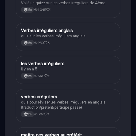
Voilà un quizz sur les verbes irréguliers de 4ème.
1,045
1
5e
V
Verbes irréguliers anglais
Anglais
quiz sur les verbes irréguliers anglais
950
3
5e
L
les verbes irréguliers
Anglais
il y en a 5
340
2
5e
V
verbes irréguliers
Anglais
quiz pour réviser les verbes irréguliers en anglais
(traduction/prétérit/participe passé)
306
1
5e
M
mettre ces verbes au prétérit
Anglais