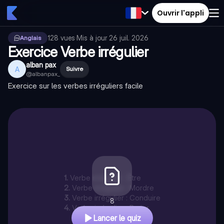
Ouvrir l'appli
128
vues
·
Mis à jour
26 juil. 2026
Anglais
Exercice Verbe irrégulier
alban pax
A
Suivre
@
albanpax_
Exercice sur les verbes irréguliers facile
1
.
Verbe irrégulier : Être
2
.
Verbe irrégulier : Mordre
3
.
Verbe irrégulier : Conduire
8
4
.
Verbe irrégulier : Parier
Lancer le quiz