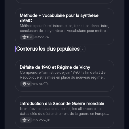
Méthode + vocabulaire pour la synthèse
Anglais
d’AMC
Méthode pour faire l’introduction, transition dans l’intro,
conclusion de la synthèse + vocabulaire pour mettre
en valeur, représenter, dire, similitude, contraire,
192
4
1ère
concession, cause, conséquence, exemple, ajout,
expliquer, Opposition
Contenus les plus populaires
9
D
Défaite de 1940 et Régime de Vichy
Histoire
Comprendre l'armistice de juin 1940, la fin de la IIIe
République et la mise en place du nouveau régime
autoritaire de Philippe Pétain.
3,817
0
3e
I
Introduction à la Seconde Guerre mondiale
Histoire
Identifiez les causes du conflit, les alliances et les
dates clés du déclenchement de la guerre en Europe
et dans le Pacifique.
6,263
0
3e