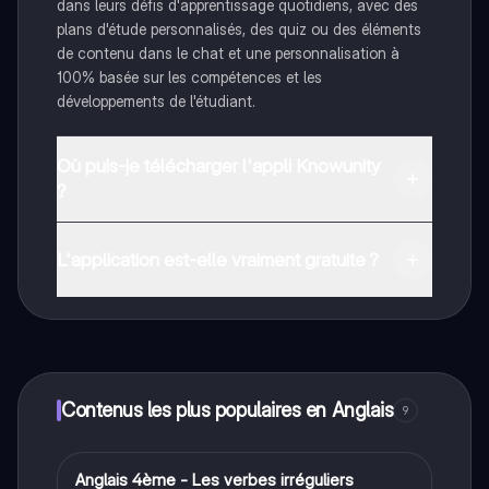
dans leurs défis d'apprentissage quotidiens, avec des
plans d'étude personnalisés, des quiz ou des éléments
de contenu dans le chat et une personnalisation à
100% basée sur les compétences et les
développements de l'étudiant.
Où puis-je télécharger l'appli Knowunity
?
Tu peux télécharger l'application dans Google Play
Store et dans l'App Store d'Apple.
L'application est-elle vraiment gratuite ?
Oui, tu as un accès entièrement gratuit à tous les
contenus de l'appli, tu peux chatter ou suivre les
créateurs à tout moment. De plus, nous proposons
Knowunity Premium, qui te permet de réviser sans
limites!
Contenus les plus populaires en Anglais
9
A
Anglais 4ème - Les verbes irréguliers
Anglais