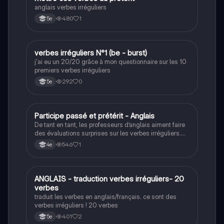
anglais verbes irréguliers
480
1
5e
V
verbes irréguliers N°1 (be - burst)
Anglais
j'ai eu un 20/20 grâce à mon questionnaire sur les 10
premiers verbes irréguliers
292
0
5e
P
Participe passé et prétérit - Anglais
Anglais
De tant en tant, les professeurs d’anglais aiment faire
des évaluations surprises sur les verbes irréguliers.
Ce quiz va vous aidez à réviser quelques verbes
546
1
4e
irréguliers.
A
ANGLAIS - traduction verbes irréguliers- 20
Anglais
verbes
traduit les verbes en anglais/français. ce sont des
verbes irréguliers ! 20 verbes
401
2
5e