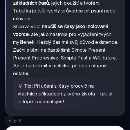
základních časů
, jejich použití a tvoření.
Tabulka je tvůj rychlý průvodce při psaní nebo
mluvení.
Klíčová věc:
neučíš se časy jako izolované
vzorce
, ale jako nástroje pro vyjádření tvých
myšlenek. Každý čas má svůj důvod existence.
Začni s těmi nejčastějšími: Simple Present,
Present Progressive, Simple Past a Will-future.
Až je budeš mít v malíčku, přidej postupně
ostatní.
💡
Tip
: Při učení si časy procvič na
vlastních příkladech z tvého života – tak si
je lépe zapamatuješ!
of
6
6