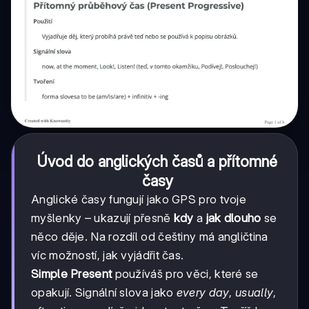
Úvod do anglických časů a přítomné
časy
Anglické časy fungují jako GPS pro tvoje
myšlenky – ukazují přesně
kdy
a
jak dlouho
se
něco děje. Na rozdíl od češtiny má angličtina
víc možností, jak vyjádřit čas.
Simple Present
používáš pro věci, které se
opakují. Signální slova jako
every day
,
usually
,