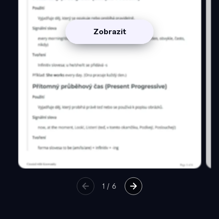
Zobrazit
1
/
6