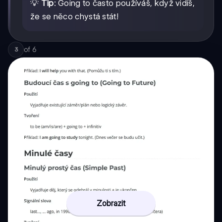
💡
Tip
: Going to často používáš, když vidíš,
že se něco chystá stát!
of
6
3
Zobrazit