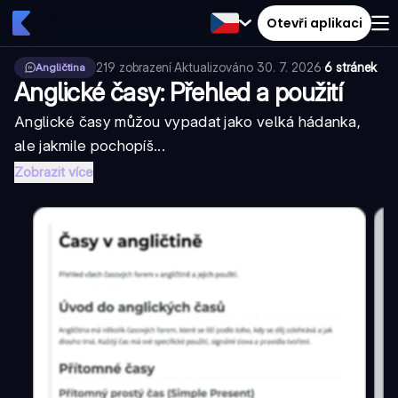
Otevři aplikaci
219
zobrazení
·
Aktualizováno
30. 7. 2026
·
6 stránek
Angličtina
Anglické časy: Přehled a použití
Anglické časy můžou vypadat jako velká hádanka,
ale jakmile pochopíš...
Zobrazit více