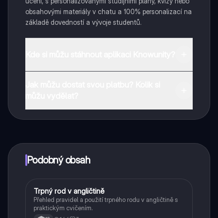
učení, s personalizovanými studijními plány, kvízy nebo
obsahovými materiály v chatu a 100% personalizací na
základě dovedností a vývoje studentů.
Kde si můžu stáhnout aplikaci Knowunity?
Aplikaci si můžete stáhnout z obchodu Google Play a
Jak můžu dostat svou platbu? Kolik si
Apple App Store.
můžu vydělat?
Ano, máte bezplatný přístup k obsahu v aplikaci a k
našemu společníkovi s umělou inteligencí. Chcete-li
odemknout určité funkce aplikace, můžete si zakoupit
aplikaci Knowunity Pro.
Podobný obsah
Trpný rod v angličtině
Angličtina
Přehled pravidel a použití trpného rodu v angličtině s
praktickým cvičením.