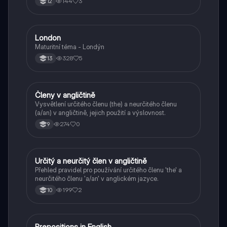
144
3
12
London
Angličtina
Maturitní téma - Londýn
328
5
13
Členy v angličtině
Angličtina
Vysvětlení určitého členu (the) a neurčitého členu
(a/an) v angličtině, jejich použití a výslovnost.
274
0
9
Určitý a neurčitý člen v angličtině
Angličtina
Přehled pravidel pro používání určitého členu 'the' a
neurčitého členu 'a/an' v anglickém jazyce.
199
2
10
Prepositions in English
Angličtina