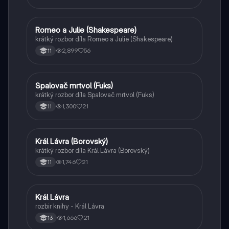
Romeo a Julie (Shakespeare)
Český jazyk a literatura
krátký rozbor díla Romeo a Julie (Shakespeare)
2,899
56
11
Spalovač mrtvol (Fuks)
Český jazyk a literatura
krátký rozbor díla Spalovač mrtvol (Fuks)
1,300
21
11
Král Lávra (Borovský)
Český jazyk a literatura
krátký rozbor díla Král Lávra (Borovský)
1,746
21
11
Král Lávra
Český jazyk a literatura
rozbir knihy - Král Lávra
1,666
21
13