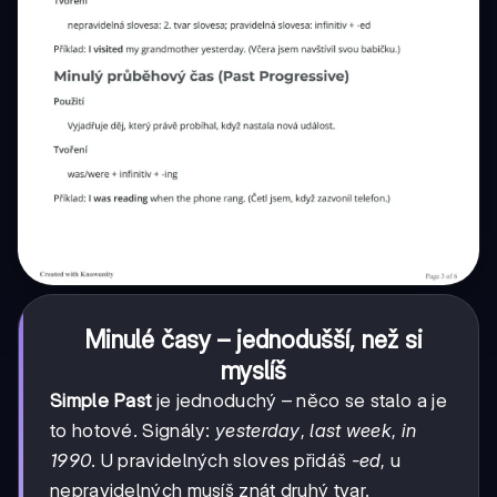
Minulé časy – jednodušší, než si
myslíš
Simple Past
je jednoduchý – něco se stalo a je
to hotové. Signály:
yesterday
,
last week
,
in
1990
. U pravidelných sloves přidáš
-ed
, u
nepravidelných musíš znát druhý tvar.