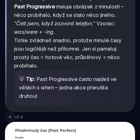
Past Progressive
maluje obrázek z minulosti –
něco probíhalo, když se stalo něco jiného.
"Četl jsem, když zazvonil telefon."
Vzorec:
was/were + -ing
.
Tohle zvládneš snadno, protože minulé časy
jsou logičtější než přítomné. Jen si pamatuj:
prostý čas = hotová věc, průběhový = něco
probíhalo.
💡
Tip
: Past Progressive často najdeš ve
větách s
when
– jedna akce přerušila
druhou!
of
6
4