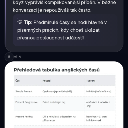
když vyprávíš komplikovanější příběh. V běžné
konverzaci je nepoužíváš tak často.
💡
Tip
: Předminulé časy se hodí hlavně v
písemných pracích, kdy chceš ukázat
přesnou posloupnost událostí!
of
6
5