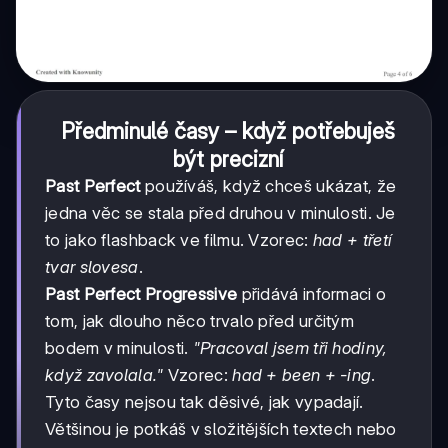
Předminulé časy – když potřebuješ
být precizní
Past Perfect
používáš, když chceš ukázat, že
jedna věc se stala před druhou v minulosti. Je
to jako flashback ve filmu. Vzorec:
had + třetí
tvar slovesa
.
Past Perfect Progressive
přidává informaci o
tom, jak dlouho něco trvalo před určitým
bodem v minulosti.
"Pracoval jsem tři hodiny,
když zavolala."
Vzorec:
had + been + -ing
.
Tyto časy nejsou tak děsivé, jak vypadají.
Většinou je potkáš v složitějších textech nebo