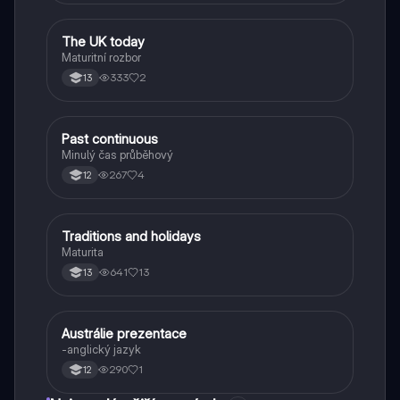
The UK today
Angličtina
Maturitní rozbor
333
2
13
Past continuous
Angličtina
Minulý čas průběhový
267
4
12
Traditions and holidays
Angličtina
Maturita
641
13
13
Austrálie prezentace
Angličtina
-anglický jazyk
290
1
12