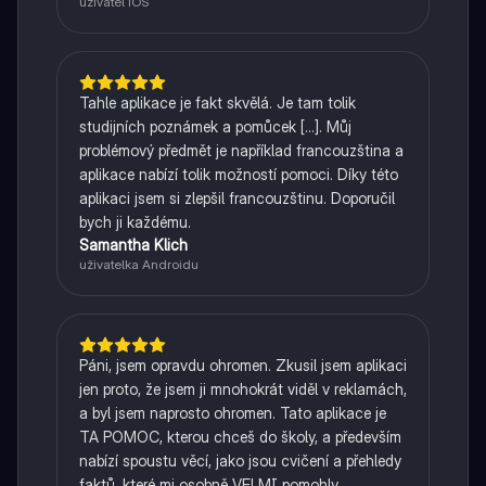
uživatel iOS
Tahle aplikace je fakt skvělá. Je tam tolik
studijních poznámek a pomůcek [...]. Můj
problémový předmět je například francouzština a
aplikace nabízí tolik možností pomoci. Díky této
aplikaci jsem si zlepšil francouzštinu. Doporučil
bych ji každému.
Samantha Klich
uživatelka Androidu
Páni, jsem opravdu ohromen. Zkusil jsem aplikaci
jen proto, že jsem ji mnohokrát viděl v reklamách,
a byl jsem naprosto ohromen. Tato aplikace je
TA POMOC, kterou chceš do školy, a především
nabízí spoustu věcí, jako jsou cvičení a přehledy
faktů, které mi osobně VELMI pomohly.