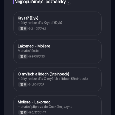
Nejpopulárnější poznámky
9
Krysař (Dyk)
Český jazyk a literatura
krátký rozbor díla Krysař (Dyk)
2,425
42
11
Lakomec - Moliere
Český jazyk a literatura
Maturitní četba
1,931
33
13
O myších a lidech (Steinbeck)
Český jazyk a literatura
krátký rozbor díla O myších a lidech (Steinbeck)
1,801
27
11
Moliere - Lakomec
Český jazyk a literatura
maturitní příprava do Českého jazyka
2,370
47
13