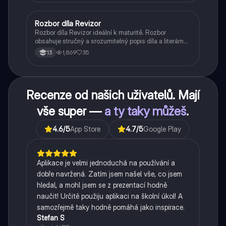
Rozbor díla Revizor
Český jazyk a literatura
Rozbor díla Revizor ideální k maturitě. Rozbor
obsahuje stručný a srozumitelný popis díla a literárně
historický kontext.
1,869
35
13
Recenze od našich uživatelů. Mají
vše super —
a ty taky můžeš
.
4.6
/5
App Store
4.7
/5
Google Play
Aplikace je velmi jednoduchá na používání a
dobře navržená. Zatím jsem našel vše, co jsem
hledal, a mohl jsem se z prezentací hodně
naučit! Určitě použiju aplikaci na školní úkol! A
samozřejmě taky hodně pomáhá jako inspirace.
Stefan S