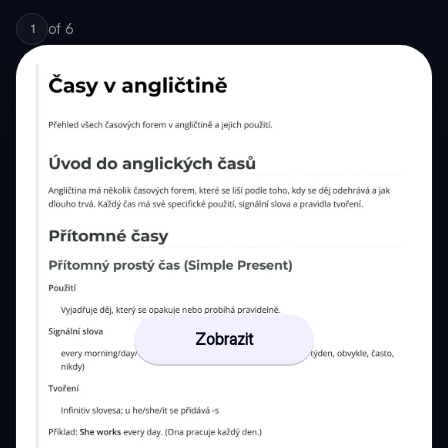
of
6
1
Zobrazit