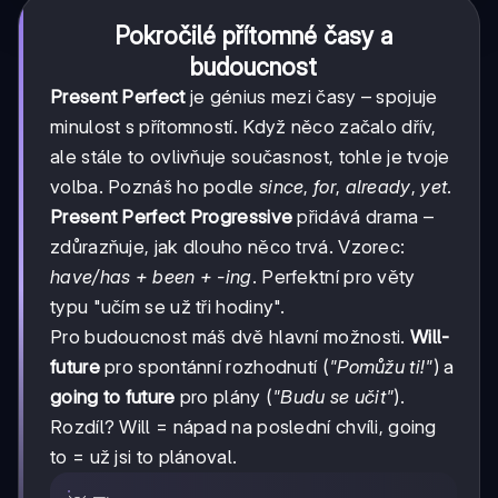
Pokročilé přítomné časy a
budoucnost
Present Perfect
je génius mezi časy – spojuje
minulost s přítomností. Když něco začalo dřív,
ale stále to ovlivňuje současnost, tohle je tvoje
volba. Poznáš ho podle
since
,
for
,
already
,
yet
.
Present Perfect Progressive
přidává drama –
zdůrazňuje, jak dlouho něco trvá. Vzorec:
have/has + been + -ing
. Perfektní pro věty
typu "učím se už tři hodiny".
Pro budoucnost máš dvě hlavní možnosti.
Will-
future
pro spontánní rozhodnutí (
"Pomůžu ti!"
) a
going to future
pro plány (
"Budu se učit"
).
Rozdíl? Will = nápad na poslední chvíli, going
to = už jsi to plánoval.