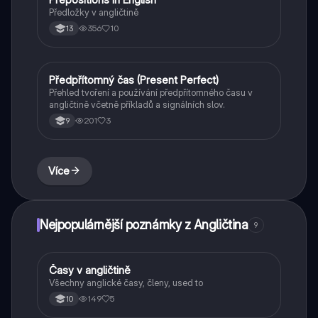
Předložky v angličtině
356
10
13
Předpřítomný čas (Present Perfect)
Angličtina
Přehled tvoření a používání předpřítomného času v
angličtině včetně příkladů a signálních slov.
201
3
9
Více
Nejpopulárnější poznámky z Angličtina
9
Časy v angličtině
Angličtina
Všechny anglické časy, členy, used to
149
5
10