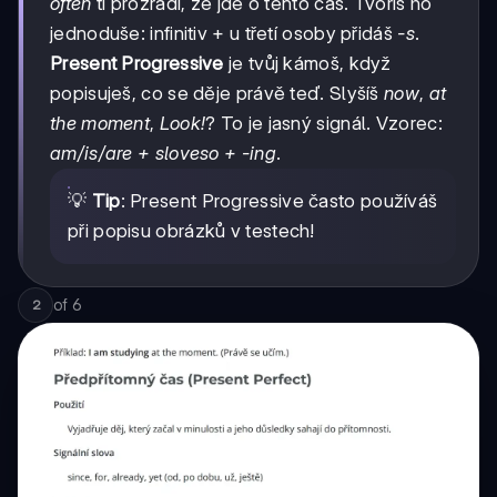
often
ti prozradí, že jde o tento čas. Tvoříš ho
jednoduše: infinitiv + u třetí osoby přidáš
-s
.
Present Progressive
je tvůj kámoš, když
popisuješ, co se děje právě teď. Slyšíš
now
,
at
the moment
,
Look!
? To je jasný signál. Vzorec:
am/is/are + sloveso + -ing
.
💡
Tip
: Present Progressive často používáš
při popisu obrázků v testech!
of
6
2