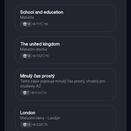
School and education
Angličtina
Maturita
711
18
13
The united kingdom
Angličtina
Maturitni otazka
732
15
13
Minulý čas prostý
Angličtina
Tento zápis popisuje minulý čas prostý, vhodný pro
studenty A2.
414
4
7
London
Angličtina
Maturitní téma - Londýn
328
5
13