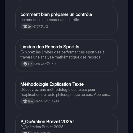
enrichir votre compréhension de la littérature. Idéal
pour les étudiants en français.
C
comment bien préparer un contrôle
Méthodo
comment bien préparer un contrôle
573
2
6e
Limites des Records Sportifs
Maths
Explorez les limites des performances sportives à
travers une analyse mathématique des records
mondiaux. Ce document aborde la question : 'Allons-
5,766
130
Tle
nous vers une fin des records du monde en sport ?'
avec des exemples concrets, des calculs de variation
et des prévisions basées sur des données
historiques. Type : présentation pour le grand oral de
Méthodologie Explication Texte
Philosophie
maths.
Découvrez une méthodologie complète pour
l'explication de texte philosophique au bac. Apprenez
à analyser, interpréter et critiquer des extraits
14,415
588
1ère
philosophiques en suivant des étapes claires. Idéal
pour les élèves de Terminale souhaitant maîtriser cet
exercice clé.
9_Opération Brevet 2026 !
Grand oral
9_Opération Brevet 2026 !