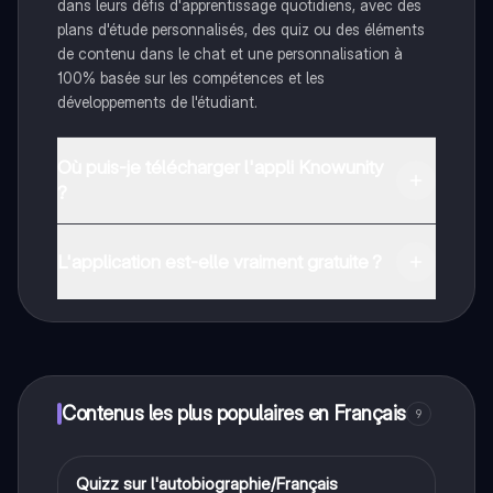
dans leurs défis d'apprentissage quotidiens, avec des
plans d'étude personnalisés, des quiz ou des éléments
de contenu dans le chat et une personnalisation à
100% basée sur les compétences et les
développements de l'étudiant.
Où puis-je télécharger l'appli Knowunity
?
Tu peux télécharger l'application dans Google Play
Store et dans l'App Store d'Apple.
L'application est-elle vraiment gratuite ?
Oui, tu as un accès entièrement gratuit à tous les
contenus de l'appli, tu peux chatter ou suivre les
créateurs à tout moment. De plus, nous proposons
Knowunity Premium, qui te permet de réviser sans
limites!
Contenus les plus populaires en Français
9
Q
Quizz sur l'autobiographie/Français
Français