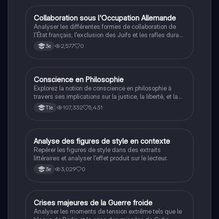
C
Collaboration sous l'Occupation Allemande
Histoire
Analyser les différentes formes de collaboration de
l'État français, l'exclusion des Juifs et les rafles durant
la Seconde Guerre mondiale.
2,577
0
3e
Conscience en Philosophie
Philosophie
Explorez la notion de conscience en philosophie à
travers ses implications sur la justice, la liberté, et la
connaissance. Cette fiche de révision aborde les
107,332
5,431
Tle
débats philosophiques sur la conscience, le cogito, et
les valeurs morales, tout en intégrant des
perspectives contemporaines. Idéale pour les
étudiants en philosophie cherchant à approfondir leur
A
Analyse des figures de style en contexte
Français
compréhension des enjeux éthiques et existentiels.
Repérer les figures de style dans des extraits
littéraires et analyser l'effet produit sur le lecteur.
3,029
0
3e
C
Crises majeures de la Guerre froide
Histoire
Analyser les moments de tension extrême tels que le