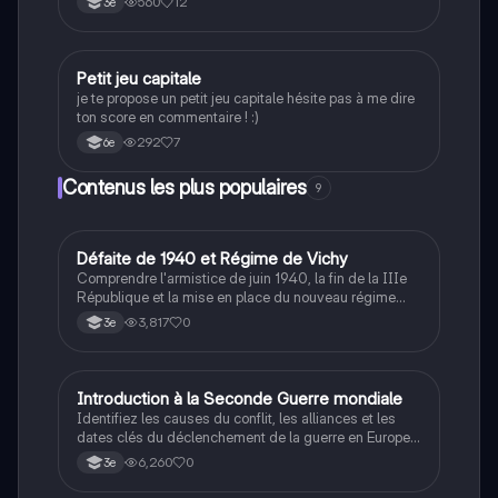
560
12
3e
P
Petit jeu capitale
Méthodo
je te propose un petit jeu capitale hésite pas à me dire
ton score en commentaire ! :)
292
7
6e
Contenus les plus populaires
9
D
Défaite de 1940 et Régime de Vichy
Histoire
Comprendre l'armistice de juin 1940, la fin de la IIIe
République et la mise en place du nouveau régime
autoritaire de Philippe Pétain.
3,817
0
3e
I
Introduction à la Seconde Guerre mondiale
Histoire
Identifiez les causes du conflit, les alliances et les
dates clés du déclenchement de la guerre en Europe
et dans le Pacifique.
6,260
0
3e