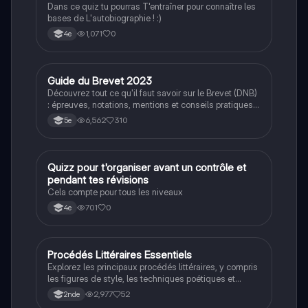
Dans ce quiz tu pourras T'entraîner pour connaître les
bases de L'autobiographie ! :)
1,071
0
4e
Guide du Brevet 2023
Méthodo
Découvrez tout ce qu'il faut savoir sur le Brevet (DNB)
: épreuves, notations, mentions et conseils pratiques
pour réussir. Ce document inclut des informations sur
6,562
310
5e
les épreuves de français, maths, sciences, et histoire-
géo, ainsi que des astuces pour optimiser votre
préparation. Type : résumé.
Q
Quizz pour t'organiser avant un contrôle et
Méthodo
pendant tes révisions
Cela compte pour tous les niveaux
701
0
4e
Procédés Littéraires Essentiels
Français
Explorez les principaux procédés littéraires, y compris
les figures de style, les techniques poétiques et
narratives. Ce résumé détaillé présente des
2,977
52
2nde
définitions claires et des exemples pertinents pour