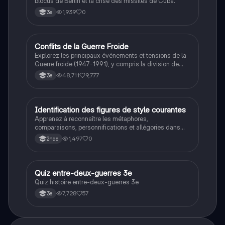
blocus de Berlin et la crise des missiles de Cuba.
1,939
0
3e
Conflits de la Guerre Froide
Histoire
Explorez les principaux événements et tensions de la
Guerre froide (1947-1991), y compris la division de
l'Allemagne, la crise de Cuba, la guerre du Vietnam, et
48,711
9,777
3e
la course à l'espace. Cette fiche de révision couvre les
idéologies opposées des blocs Est et Ouest, les
crises majeures, et l'impact mondial de cette période
historique.
I
Identification des figures de style courantes
Français
Apprenez à reconnaître les métaphores,
comparaisons, personnifications et allégories dans
des phrases simples.
1,497
0
2nde
Q
Quiz entre-deux-guerres 3e
Histoire
Quiz histoire entre-deux-guerres 3e
7,728
57
3e