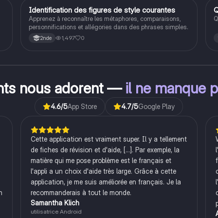
I
Identification des figures de style courantes
Q
Français
Apprenez à reconnaître les métaphores, comparaisons,
Q
personnifications et allégories dans des phrases simples.
1,497
0
2nde
.
ants nous adorent —
il ne manque p
4.6
/5
App Store
4.7
/5
Google Play
Cette application est vraiment super. Il y a tellement
de fiches de révision et d'aide, [...]. Par exemple, la
matière qui me pose problème est le français et
l'appli a un choix d'aide très large. Grâce à cette
application, je me suis améliorée en français. Je la
n
recommanderais à tout le monde.
Samantha Klich
utilisatrice Android