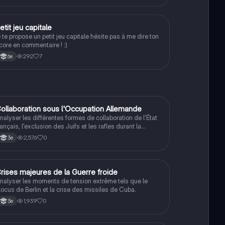
oncrets, des calculs de variation et des prévisions
asées sur des données historiques. Type : présentation
our le grand oral de maths.
P
etit jeu capitale
Méthodo
e te propose un petit jeu capitale hésite pas à me dire ton
core en commentaire ! :)
292
7
6e
C
ollaboration sous l'Occupation Allemande
Histoire
nalyser les différentes formes de collaboration de l'État
rançais, l'exclusion des Juifs et les rafles durant la
econde Guerre mondiale.
2,576
0
3e
C
rises majeures de la Guerre froide
Histoire
nalyser les moments de tension extrême tels que le
locus de Berlin et la crise des missiles de Cuba.
1,939
0
3e