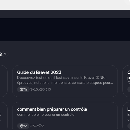
tenus de l'appli, tu peux chatter ou suivre les créateurs à tout moment. 
 de réviser sans limites!
s
9
Guide du Brevet 2023
Q
Méthodo
p
Découvrez tout ce qu'il faut savoir sur le Brevet (DNB) :
épreuves, notations, mentions et conseils pratiques pour
C
réussir. Ce document inclut des informations sur les
6,562
310
5e
épreuves de français, maths, sciences, et histoire-géo,
ainsi que des astuces pour optimiser votre préparation.
Type : résumé.
C
comment bien préparer un contrôle
L
Méthodo
s
comment bien préparer un contrôle
E
u
es
d
573
2
6e
de
d