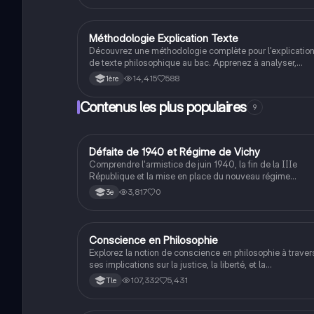
la littérature. Idéal pour les étudiants en français.
Méthodologie Explication Texte
Philosophie
Découvrez une méthodologie complète pour l'explicatio
de texte philosophique au bac. Apprenez à analyser,
interpréter et critiquer des extraits philosophiques en
14,415
588
1ère
suivant des étapes claires. Idéal pour les élèves de
Terminale souhaitant maîtriser cet exercice clé.
Contenus les plus populaires
9
D
Défaite de 1940 et Régime de Vichy
Histoire
Comprendre l'armistice de juin 1940, la fin de la IIIe
République et la mise en place du nouveau régime
autoritaire de Philippe Pétain.
3,817
0
3e
Conscience en Philosophie
Philosophie
Explorez la notion de conscience en philosophie à traver
ses implications sur la justice, la liberté, et la
connaissance. Cette fiche de révision aborde les débats
107,332
5,431
Tle
philosophiques sur la conscience, le cogito, et les valeu
morales, tout en intégrant des perspectives
contemporaines. Idéale pour les étudiants en philosophi