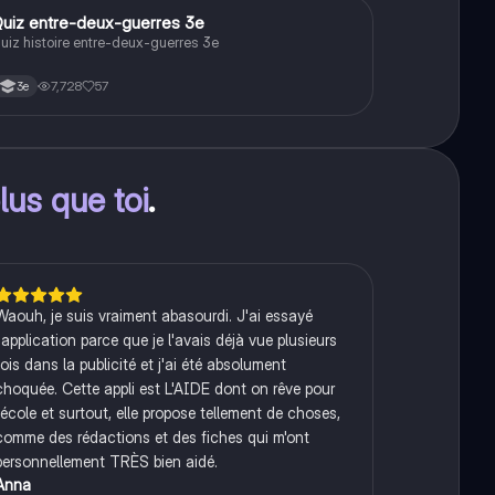
Q
uiz entre-deux-guerres 3e
Histoire
uiz histoire entre-deux-guerres 3e
7,728
57
3e
lus que toi
.
Waouh, je suis vraiment abasourdi. J'ai essayé
l'application parce que je l'avais déjà vue plusieurs
fois dans la publicité et j'ai été absolument
choquée. Cette appli est L'AIDE dont on rêve pour
l'école et surtout, elle propose tellement de choses,
comme des rédactions et des fiches qui m'ont
personnellement TRÈS bien aidé.
Anna