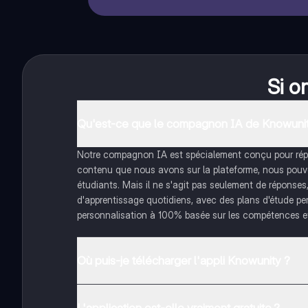
Si o
Qu'est-ce que le compagnon IA de Knowunit
Notre compagnon IA est spécialement conçu pour répon
contenu que nous avons sur la plateforme, nous pouvon
étudiants. Mais il ne s'agit pas seulement de réponses
d'apprentissage quotidiens, avec des plans d'étude pe
personnalisation à 100% basée sur les compétences et
Où puis-je télécharger l'appli Knowunity ?
Tu peux télécharger l'application dans Google Play Sto
L'application est-elle vraiment gratuite ?