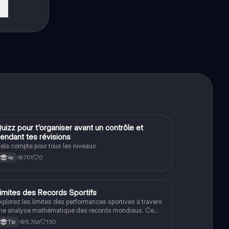
De
Q
uizz pour t'organiser avant un contrôle et
Méthodo
endant tes révisions
ela compte pour tous les niveaux
701
0
4e
imites des Records Sportifs
Maths
xplorez les limites des performances sportives à travers
ne analyse mathématique des records mondiaux. Ce
ocument aborde la question : 'Allons-nous vers une fin
5,766
130
Tle
es records du monde en sport ?' avec des exemples