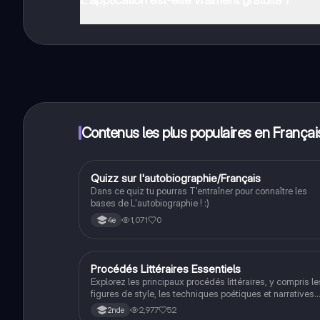
Oui, tu as un accès entièrement gratuit à tous les con
plus, nous proposons Knowunity Premium, qui te permet
Contenus les plus populaires en Françai
Q
Quizz sur l'autobiographie/Français
Français
Dans ce quiz tu pourras T'entraîner pour connaître les
bases de L'autobiographie ! :)
1,071
0
4e
Procédés Littéraires Essentiels
Français
Explorez les principaux procédés littéraires, y compris le
figures de style, les techniques poétiques et narratives.
Ce résumé détaillé présente des définitions claires et d
2,977
52
2nde
exemples pertinents pour enrichir votre compréhension 