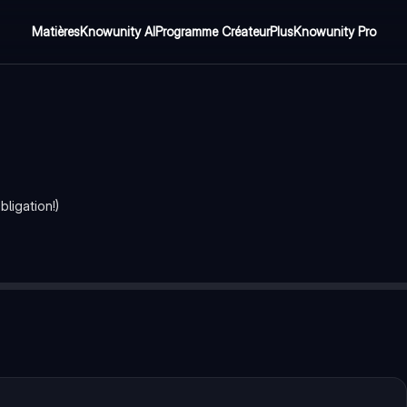
Matières
Knowunity AI
Programme Créateur
Plus
Knowunity Pro
ligation!)