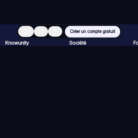
1
Créer un compte gratuit
Knowunity
Société
Fo
Page d'accueil
Pour les entreprises
Ap
Support
Carrière
Ch
Sécurité
Programme Créateur
Ca
Connexion
Kit presse
Qu
Domaines de connaissances
Ré
Ex