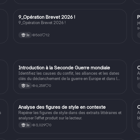
c
b
p
9_Opération Brevet 2026 !
P
Grand oral
n
9_Opération Brevet 2026 !
j
s
560
12
3e
I
Introduction à la Seconde Guerre mondiale
C
Histoire
Identifiez les causes du conflit, les alliances et les dates
A
clés du déclenchement de la guerre en Europe et dans le
f
Pacifique.
S
6,258
0
3e
A
Analyse des figures de style en contexte
C
Français
s
Repérer les figures de style dans des extraits littéraires et
A
analyser l'effet produit sur le lecteur.
b
3,029
0
3e
rs
e