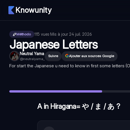
Knowunity
115
vues
·
Mis à jour
24 juil. 2026
Méthodo
Japanese Letters
Neutral Yama
Suivre
Ajouter aux sources Google
@
neutralyama_
For start the Japanese u need to know in first some letters (Ob
A in Hiragana= や / ま / あ ?
—
あ
i In Hiragana= い / ら / さ
—
い
No in Hiragana= と / わ / の
—
の
A in Hiragana= や / ま / あ ?