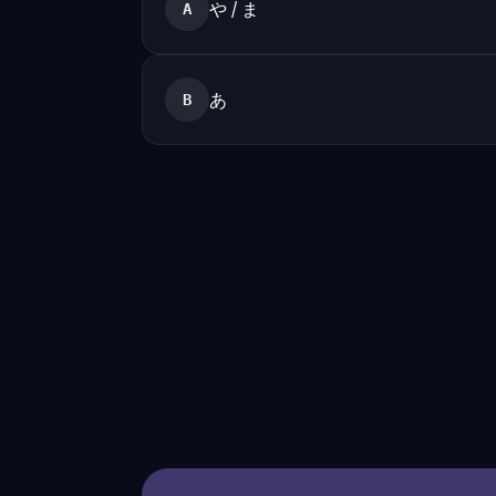
や / ま
A
あ
B