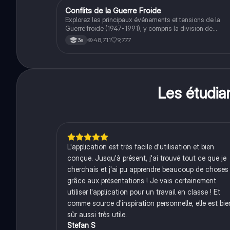
cherchant à approfondir leur compréhension des enjeux
Conflits de la Guerre Froide
Histoire
éthiques et existentiels.
Explorez les principaux événements et tensions de la
Guerre froide (1947-1991), y compris la division de
l'Allemagne, la crise de Cuba, la guerre du Vietnam, et la
48,711
9,777
3e
course à l'espace. Cette fiche de révision couvre les
idéologies opposées des blocs Est et Ouest, les crises
majeures, et l'impact mondial de cette période historique
Les étudi
L'application est très facile d'utilisation et bien
conçue. Jusqu'à présent, j'ai trouvé tout ce que je
cherchais et j'ai pu apprendre beaucoup de choses
grâce aux présentations ! Je vais certainement
utiliser l'application pour un travail en classe ! Et
comme source d'inspiration personnelle, elle est bie
sûr aussi très utile.
Stefan S