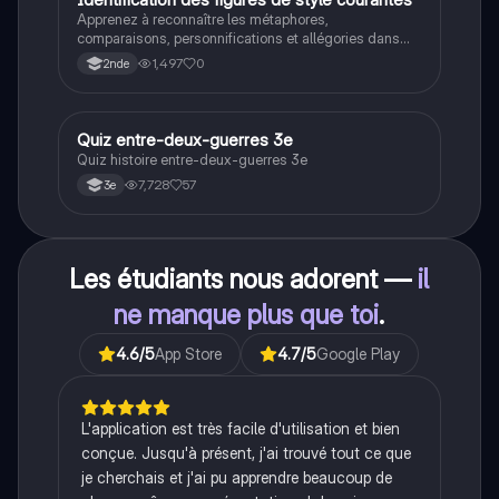
I
Apprenez à reconnaître les métaphores,
comparaisons, personnifications et allégories dans
des phrases simples.
1,497
0
2nde
Q
Quiz entre-deux-guerres 3e
Histoire
Quiz histoire entre-deux-guerres 3e
7,728
57
3e
Les étudiants nous adorent —
il
ne manque plus que toi
.
4.6
/5
App Store
4.7
/5
Google Play
L'application est très facile d'utilisation et bien
conçue. Jusqu'à présent, j'ai trouvé tout ce que
je cherchais et j'ai pu apprendre beaucoup de