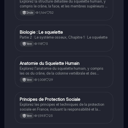
Explorez la structure détaillée du squelette humain, y
compris le crâne, la face, et les membres supérieurs et
inférieurs. Ce résumé couvre les os principaux, leur
1,164
52
2nde
classification, et les segments du squelette axial et
appendiculaire. Idéal pour les étudiants en anatomie
et en sciences de la vie.
Biologie : Le squelette
ST2S
Partie 2 : Le système osseux, Chapitre 1 : Le squelette
118
3
1ère
Anatomie du Squelette Humain
ST2S
Explorez l'anatomie du squelette humain, y compris
les os du crâne, de la colonne vertébrale et des
membres. Ce résumé couvre les principales
1,008
29
1ère
structures osseuses, telles que la mandibule, les
vertèbres, le fémur et bien d'autres. Idéal pour les
étudiants en biologie cherchant à comprendre la
composition du système musculo-squelettique.
Principes de Protection Sociale
ST2S
Explorez les principes et techniques de la protection
sociale en France, incluant la responsabilité et la
solidarité. Cette fiche de révision présente des
1,593
23
1ère
définitions, des exemples concrets, et des questions
types pour le bac. Idéale pour les étudiants en ST2S