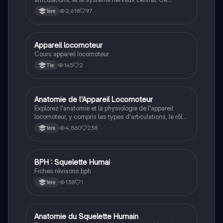
résumé couvre la radiologie, les nerfs, les neurones, et
2,618
97
1ère
les atteintes de l'appareil locomoteur, essentiel pour
vos examens. Type : résumé de cours.
Appareil locomoteur
ST2S
Cours appareil locomoteur
145
2
Tle
Anatomie de l'Appareil Locomoteur
SVT
Explorez l'anatomie et la physiologie de l'appareil
locomoteur, y compris les types d'articulations, le rôle
du cartilage et du liquide synovial, ainsi que les
4,860
238
1ère
pathologies comme l'arthrose. Ce document présente
également les techniques de diagnostic, telles que la
radiographie, et les structures osseuses essentielles.
Type : résumé.
BPH : Squelette Humai
ST2S
Fiches révisons bph
138
1
1ère
Anatomie du Squelette Humain
SVT