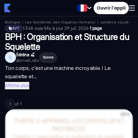
Ouvrir l'appli
Biologie
Les Systèmes des Organes Humains
système squelettiq
1 348
vues
·
Mis à jour
29 juil. 2026
·
1 page
SVT
BPH : Organisation et Structure du
Squelette
Séréna 🍒
S
Suivre
@
srnajlt_djbv
Ton corps, c'est une machine incroyable ! Le
squelette et...
Affiche plus
of
1
1