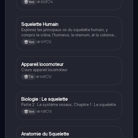
irréguliers. Ce document couvre également les
323
4
1ère
articulations, les types d'articulations, et la
composition du squelette, offrant une vue d'ensemble
essentielle pour les étudiants en biologie et
physiopathologie. Type: résumé.
Squelette Humain
Bio éco
Explorez les principaux os du squelette humain, y
compris le crâne, l'humerus, le sternum, et la colonne
vertébrale. Ce résumé couvre les éléments essentiels
117
2
1ère
de l'anatomie squelettique, parfait pour les étudiants
en anatomie et biologie. Type: résumé.
Appareil locomoteur
ST2S
Cours appareil locomoteur
145
2
Tle
Biologie : Le squelette
ST2S
Partie 2 : Le système osseux, Chapitre 1 : Le squelette
118
3
1ère
Anatomie du Squelette
ST2S