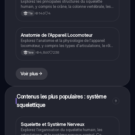
Explorez les principales structures du squelette
humain, y compris le crâne, la colonne vertébrale, les
membres supérieurs et inférieurs. Cette fiche détaillée
146
4
Tle
couvre les vertèbres, les os du bras et de la jambe,
ainsi que les os du thorax. Idéal pour les étudiants en
anatomie et biologie.
Anatomie de l'Appareil Locomoteur
SVT
Explorez l'anatomie et la physiologie de l'appareil
locomoteur, y compris les types d'articulations, le rôle
du cartilage et du liquide synovial, ainsi que les
4,860
238
1ère
pathologies comme l'arthrose. Ce document présente
également les techniques de diagnostic, telles que la
radiographie, et les structures osseuses essentielles.
Type : résumé.
Voir plus
Contenus les plus populaires : système
9
squelettique
Squelette et Système Nerveux
ST2S
Explorez l'organisation du squelette humain, les
articulations, et le système nerveux central. Ce