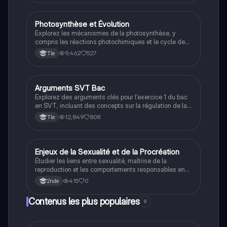
révision efficace et ciblée.
Photosynthèse et Évolution
SVT
Explorez les mécanismes de la photosynthèse, y
compris les réactions photochimiques et le cycle de
Calvin-Benson, ainsi que leur impact sur l'évolution
9,462
527
Tle
des plantes et des écosystèmes. Ce document
aborde également les interactions entre les
organismes, la régulation de la glycémie, et les
réponses physiologiques au stress. Type : résumé
Arguments SVT Bac
SVT
éducatif.
Explorez des arguments clés pour l'exercice 1 du bac
en SVT, incluant des concepts sur la régulation de la
glycémie, le système nerveux humain, la génétique, et
12,849
808
Tle
la datation relative des roches. Ce document présente
des stratégies argumentatives et des méthodes
raisonnées pour vous aider à exceller lors de
l'examen.
E
Enjeux de la Sexualité et de la Procréation
SVT
Étudier les liens entre sexualité, maîtrise de la
reproduction et les comportements responsables en
tant qu'adulte.
415
0
2nde
Contenus les plus populaires
9