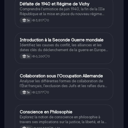
D
Défaite de 1940 et Régime de Vichy
Histoire
Comprendre l'armistice de juin 1940, la fin de la IIIe
République et la mise en place du nouveau régime
autoritaire de Philippe Pétain.
3,817
0
3e
I
Introduction à la Seconde Guerre mondiale
Histoire
Identifiez les causes du conflit, les alliances et les
dates clés du déclenchement de la guerre en Europe
et dans le Pacifique.
6,260
0
3e
C
Collaboration sous l'Occupation Allemande
Histoire
Analyser les différentes formes de collaboration de
l'État français, l'exclusion des Juifs et les rafles durant
la Seconde Guerre mondiale.
2,577
0
3e
Conscience en Philosophie
Philosophie
Explorez la notion de conscience en philosophie à
travers ses implications sur la justice, la liberté, et la
connaissance. Cette fiche de révision aborde les