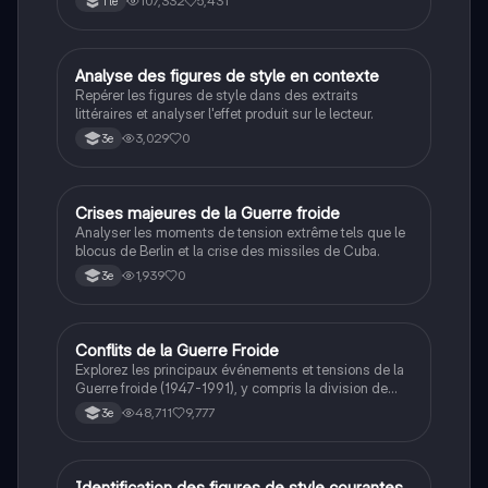
107,332
5,431
Tle
débats philosophiques sur la conscience, le cogito, et
les valeurs morales, tout en intégrant des
perspectives contemporaines. Idéale pour les
étudiants en philosophie cherchant à approfondir leur
A
Analyse des figures de style en contexte
Français
compréhension des enjeux éthiques et existentiels.
Repérer les figures de style dans des extraits
littéraires et analyser l'effet produit sur le lecteur.
3,029
0
3e
C
Crises majeures de la Guerre froide
Histoire
Analyser les moments de tension extrême tels que le
blocus de Berlin et la crise des missiles de Cuba.
1,939
0
3e
Conflits de la Guerre Froide
Histoire
Explorez les principaux événements et tensions de la
Guerre froide (1947-1991), y compris la division de
l'Allemagne, la crise de Cuba, la guerre du Vietnam, et
48,711
9,777
3e
la course à l'espace. Cette fiche de révision couvre les
idéologies opposées des blocs Est et Ouest, les
crises majeures, et l'impact mondial de cette période
historique.
Identification des figures de style courantes
Français