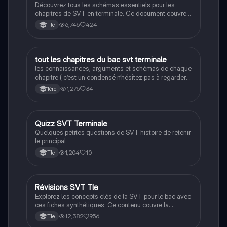
Découvrez tous les schémas essentiels pour les
chapitres de SVT en terminale. Ce document couvre
des thèmes variés tels que la photosynthèse, la
6,745
424
Tle
reproduction des plantes, la génétique, et les réflexes
nerveux. Idéal pour réviser efficacement et
comprendre les concepts clés de la biologie et de la
géologie. Type : résumé visuel.
tout les chapitres du bac svt terminale
SVT
les connaissances, arguments et schémas de chaque
chapitre ( c’est un condensé n’hésitez pas à regarder
vos cours et faire des annales)
1,275
34
1ère
Q
Quizz SVT Terminale
SVT
Quelques petites questions de SVT histoire de retenir
le principal
1,204
10
Tle
Révisions SVT Tle
SVT
Explorez les concepts clés de la SVT pour le bac avec
ces fiches synthétiques. Ce contenu couvre la
génétique, la reproduction, le système nerveux, la
12,382
956
Tle
photosynthèse, et bien plus encore. Idéal pour une