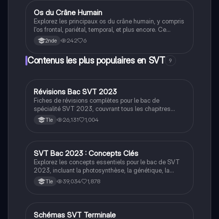
souhaitant approfondir leur compréhension des
systèmes de protection sociale.
Os du Crâne Humain
SVT
Explorez les principaux os du crâne humain, y compris
l'os frontal, pariétal, temporal, et plus encore. Ce
résumé détaillé couvre l'anatomie squelettique
242
6
2nde
essentielle pour les étudiants en biologie et médecine.
Type: résumé.
Contenus les plus populaires en SVT
9
Révisions Bac SVT 2023
SVT
Fiches de révisions complètes pour le bac de
spécialité SVT 2023, couvrant tous les chapitres
essentiels tels que la génétique évolutive, la
26,131
1,004
Tle
photosynthèse, la communication nerveuse, et les
réflexes myotatiques. Cette version inclut toutes les
informations nécessaires pour réussir l'examen, y
compris les réponses au stress et les mécanismes de
SVT Bac 2023 : Concepts Clés
SVT
reproduction.
Explorez les concepts essentiels pour le bac de SVT
2023, incluant la photosynthèse, la génétique, la
géologie, le climat, et la santé humaine. Ce résumé
39,034
1,878
Tle
complet couvre les mécanismes de reproduction, les
réponses au stress, et les processus géologiques,
offrant une préparation efficace pour les étudiants de
terminale.
Schémas SVT Terminale
SVT