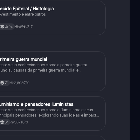
ecido Epitelial / Histologia
Ciência
evestimento e entre outros
694
17
Univ.
rimeira guerra mundial
História
este seus conhecimentos sobre a primeira guerra
undial, causas da primeira guerra mundial e
onsequências da Primeira Guerra Mundial, fases da
rimeira guerra mundial
2,808
0
9°
luminismo e pensadores iluministas
História
este seus conhecimentos sobre o Iluminismo e seus
rincipais pensadores, explorando suas ideias e impacto
istórico.
1,071
0
8°