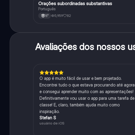
Orações subordinadas substantivas
Português
Português
5,959
82
8°
Avaliações dos nossos u
O app é muito fácil de usar e bem projetado.
Encontrei tudo o que estava procurando até agora
e consegui aprender muito com as apresentações!
Definitivamente vou usar o app para uma tarefa de
classe! E, claro, também ajuda muito como
inspiração.
Stefan S
usuário de iOS