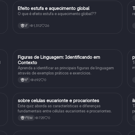
Efeito estufa e aquecimento global
T
Ciência
O que é efeito estufa e aquecimento global??
r
1,312
26
6°
F
Figuras de Linguagem: Identificando em
p
Português
Contexto
1
T
m
Aprenda a identificar as principais figuras de linguagem
c
através de exemplos práticos e exercícios.
p
692
0
8°
sobre celulas eucarionte e procariontes
i
Biologia
Este quiz aborda as características e diferenças
T
fundamentais entre células eucariontes e procariontes.
p
h
725
0
1°EM