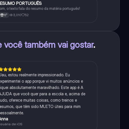
RESUMO PORTUGUÊS
Português
om, o texto fala do resumo da matéria português!
3,010
52
8°
e você também vai gostar
.
Uau, estou realmente impressionado. Eu
experimentei o app porque vi muitos anúncios e
fiquei absolutamente maravilhado. Este app é A
AJUDA que você quer para a escola e, acima de
tudo, oferece muitas coisas, como treinos e
resumos, que têm sido MUITO úteis para mim
pessoalmente.
Anna
usuária de iOS