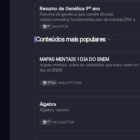
Resumo de Genética 9º ano
Ciência
Resume de genética que contém divisão
celular,conceitos fundamentais,leis de mendel,DNA e
RNA
679
5
9°
Conteúdos mais populares
9
MAPAS MENTAIS 1 DIA DO ENEM
Português
mapas mentais, sobre os conteúdos que mais caem no 
dia do ENEM
8,017
308
3°EM
Álgebra
Matematica
Álgebra: resumo
3,245
65
7°