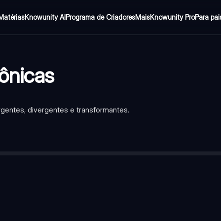
Matérias
Knowunity AI
Programa de Criadores
Mais
Knowunity Pro
Para pai
tônicas
gentes, divergentes e transformantes.
 placas tectônicas se encontram e interagem.
las se movem uma em direção à outra, colidindo ou uma deslizand
 desliza sob a outra?
—
Formam-se montanhas, vulcões e fossa
s se afastam uma da outra, criando um espaço entre elas.
da Terra sobe, formando cadeias de montanhas submarinas e val