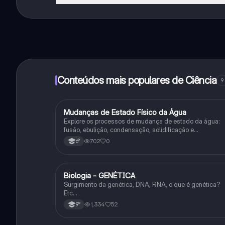
Sim, tem acesso gratuito ao conteúdo da aplicação 
funcionalidades da aplicação, pode adquirir o Knowun
Conteúdos mais populares de Ciência
9
M
Mudanças de Estado Físico da Água
Ciência
Explore os processos de mudança de estado da água:
fusão, ebulição, condensação, solidificação e
sublimação.
702
0
6°
Biologia - GENÉTICA
Ciência
Surgimento da genética, DNA, RNA, o que é genética?
Etc…
1,334
52
9°