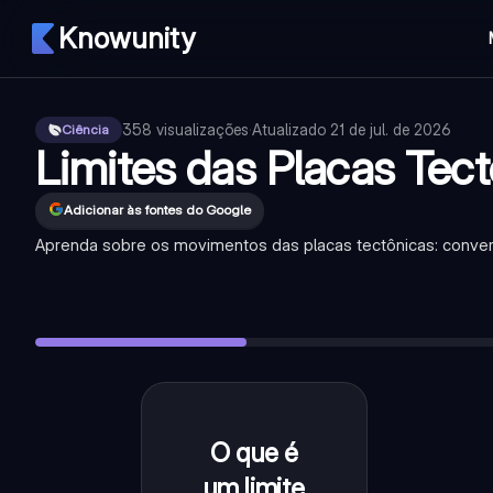
Knowunity
358
visualizações
·
Atualizado
21 de jul. de 2026
Ciência
Limites das Placas Tec
Adicionar às fontes do Google
Aprenda sobre os movimentos das placas tectônicas: conver
O que é um limite de placa tectônica?
—
É a área onde duas
Como se movem as placas em um limite convergente?
—
E
O que acontece em um limite convergente quando uma placa
Como se movem as placas em um limite divergente?
—
Ela
O que acontece em um limite divergente?
—
Novo material 
O que é
É a área
onde duas
um limite