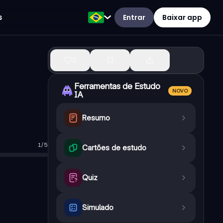
Entrar
Baixar app
s
0
Ferramentas de Estudo
NOVO
IA
Resumo
1
/
5
Cartões de estudo
o sob a outra.
s oceânicas.
Quiz
es.
Simulado