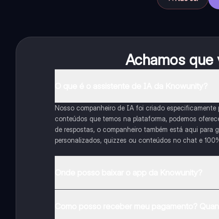
Achamos que v
O que é o assistente de IA da Knowunity?
Nosso companheiro de IA foi criado especificamente
conteúdos que temos na plataforma, podemos oferecer 
de respostas, o companheiro também está aqui para gu
personalizados, quizzes ou conteúdos no chat e 100
Onde posso baixar o app da Knowunity?
Pode descarregar a aplicação na Google Play Store e 
Como posso receber meu pagamento? Quant