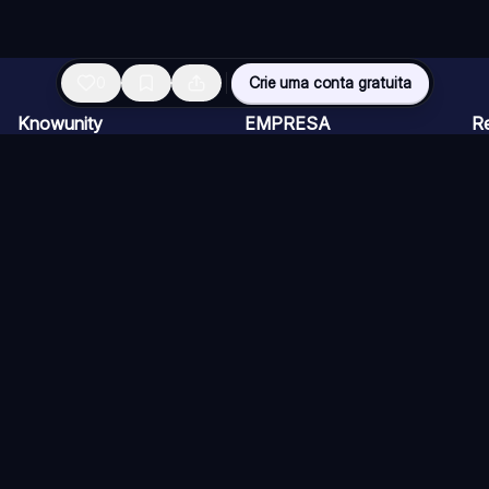
0
Crie uma conta gratuita
Knowunity
EMPRESA
R
Página inicial
CARREIRAS
Vi
Suporte
Programa de Criadores
Ch
Segurança
Kit de imprensa
Ca
Entrar
Qu
Áreas de conhecimento
Re
Si
ios)
Diretrizes
Termos de Uso (Knower)
Política de Cancelamento
Co