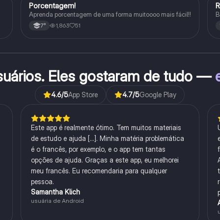
Porcentagem!
Matematica
Aprenda porcentagem de uma forma muitoooo mais fácil!!
B
1,863
51
7°
suários. Eles gostaram de tudo —
4.6
/5
App Store
4.7
/5
Google Play
Este app é realmente ótimo. Tem muitos materiais
de estudo e ajuda [...]. Minha matéria problemática
é o francês, por exemplo, e o app tem tantas
opções de ajuda. Graças a este app, eu melhorei
meu francês. Eu recomendaria para qualquer
pessoa.
Samantha Klich
usuária de Android