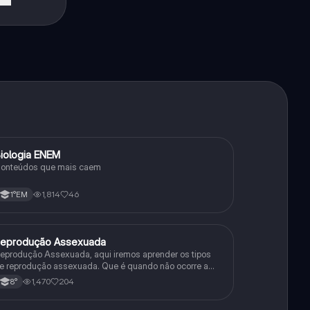
iologia ENEM
Ciência
onteúdos que mais caem
1,814
46
1°EM
eprodução Assexuada
Ciência
eprodução Assexuada, aqui iremos aprender os tipos
e reprodução assexuada. Que é quando não ocorre a
usão de gametas.
1,470
204
8°