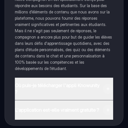
répondre aux besoins des étudiants. Sur la base des
millions d'éléments de contenu que nous avons sur la
plateforme, nous pouvons fournir des réponses
vraiment significatives et pertinentes aux étudiants.
Mais il ne s'agit pas seulement de réponses, le
compagnon a encore plus pour but de guider les élèves
dans leurs défis d'apprentissage quotidiens, avec des
plans d'étude personnalisés, des quiz ou des éléments
de contenu dans le chat et une personnalisation à
100% basée sur les compétences et les
développements de l'étudiant.
Où puis-je télécharger l'appli Knowunity
?
Tu peux télécharger l'application dans Google Play
Store et dans l'App Store d'Apple.
L'application est-elle vraiment gratuite ?
Oui, tu as un accès entièrement gratuit à tous les