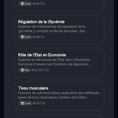
36
0
2nde
Régulation de la Glycémie
Filières pro
Explorez les mécanismes de régulation de la
glycémie, y compris le rôle du pancréas, des
hormones comme l'insuline et le glucagon, et les états
82
4
2nde
d'hypoglycémie et d'hyperglycémie. Ce résumé
aborde les facteurs influençant le taux de glucose
dans le sang et les réponses hormonales nécessaires
pour maintenir l'équilibre. Type de contenu : résumé.
Rôle de l'État en Économie
STMG
Explorez le rôle crucial de l'État dans l'économie
française à travers ses fonctions de régulation,
d'allocation des ressources et de redistribution. Cette
2,031
72
1ère
fiche de révision aborde les concepts d'excédent et
de déficit public, ainsi que l'évolution de l'intervention
de l'État depuis les années 1980. Idéal pour les
étudiants en économie souhaitant comprendre les
Tissu musculaire
Santé & Social
enjeux budgétaires et sociaux.
Fonction du sub musculaire, explication des différents
types de tissu musculaire, schéma de la fibre
musculaire et du muscle strié
157
5
2nde