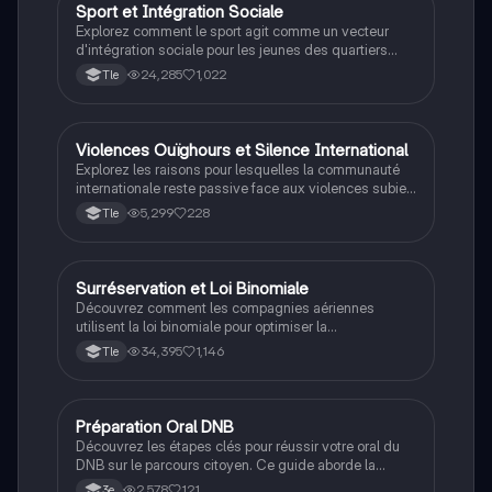
les élèves de 3ème.
Sport et Intégration Sociale
Grand oral
Explorez comment le sport agit comme un vecteur
d'intégration sociale pour les jeunes des quartiers
populaires. Cette analyse aborde les valeurs acquises
24,285
1,022
Tle
à travers la pratique sportive, les politiques d'aide
mises en place, ainsi que les inégalités d'accès aux
infrastructures sportives. Type : présentation.
Violences Ouïghours et Silence International
Grand oral
Explorez les raisons pour lesquelles la communauté
internationale reste passive face aux violences subies
par le peuple ouïghour. Ce document aborde les
5,299
228
Tle
enjeux économiques et géopolitiques, ainsi que le rôle
des pays musulmans et les implications de la
puissance chinoise. Type : Exposé sur les droits
humains et la politique internationale.
Surréservation et Loi Binomiale
Grand oral
Découvrez comment les compagnies aériennes
utilisent la loi binomiale pour optimiser la
surréservation. Ce document explique les principes
34,395
1,146
Tle
de la loi binomiale, son application dans le calcul des
probabilités de présence des passagers, et comment
cela influence les décisions commerciales des
compagnies. Type : résumé explicatif.
Préparation Oral DNB
Méthodo
Découvrez les étapes clés pour réussir votre oral du
DNB sur le parcours citoyen. Ce guide aborde la
préparation, la présentation, et l'analyse de votre
2,578
121
3e