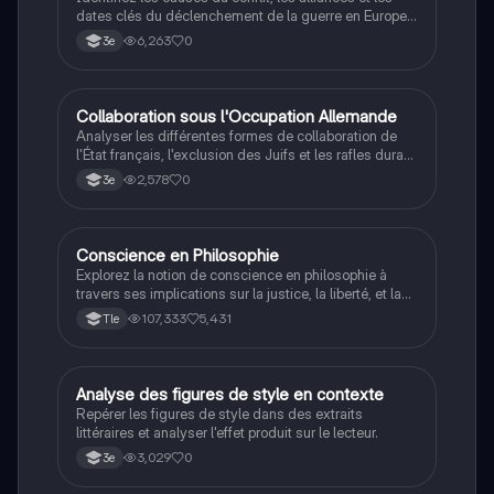
dates clés du déclenchement de la guerre en Europe
et dans le Pacifique.
6,263
0
3e
C
Collaboration sous l'Occupation Allemande
Histoire
Analyser les différentes formes de collaboration de
l'État français, l'exclusion des Juifs et les rafles durant
la Seconde Guerre mondiale.
2,578
0
3e
Conscience en Philosophie
Philosophie
Explorez la notion de conscience en philosophie à
travers ses implications sur la justice, la liberté, et la
connaissance. Cette fiche de révision aborde les
107,333
5,431
Tle
débats philosophiques sur la conscience, le cogito, et
les valeurs morales, tout en intégrant des
perspectives contemporaines. Idéale pour les
étudiants en philosophie cherchant à approfondir leur
A
Analyse des figures de style en contexte
Français
compréhension des enjeux éthiques et existentiels.
Repérer les figures de style dans des extraits
littéraires et analyser l'effet produit sur le lecteur.
3,029
0
3e