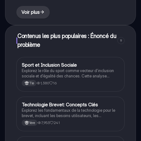
conclusion réfléchie. Idéal pour les étudiants
souhaitant améliorer leurs compétences en rédaction
Voir plus
argumentative.
Contenus les plus populaires : Énoncé du
9
problème
Sport et Inclusion Sociale
Grand oral
Explorez le rôle du sport comme vecteur d'inclusion
sociale et d'égalité des chances. Cette analyse
aborde les bénéfices du sport pour le développement
1,380
16
Tle
d'une identité positive, la lutte contre la délinquance,
et les défis d'accès aux infrastructures pour les
minorités. Idéal pour les étudiants en sciences
économiques et sociales, ce document met en
Technologie Brevet: Concepts Clés
Autres
lumière les valeurs éducatives du sport et les limites
Explorez les fondamentaux de la technologie pour le
de son impact sur l'intégration sociale.
brevet, incluant les besoins utilisateurs, les
contraintes, la normalisation, l'architecture des
7,953
241
1ère
réseaux, et les algorithmes. Ce document de révision
couvre les bases de la programmation, les systèmes
embarqués, et les réseaux informatiques, idéal pour