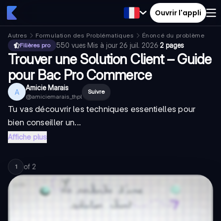
Ouvrir l'appli
Autres
Formulation des Problématiques
Énoncé du problème
550
vues
·
Mis à jour
26 juil. 2026
·
2 pages
Filières pro
Trouver une Solution Client – Guide
pour Bac Pro Commerce
Amicie Marais
A
Suivre
@
amiciemarais_thpl
Tu vas découvrir les techniques essentielles pour
bien conseiller un...
Affiche plus
of
2
1