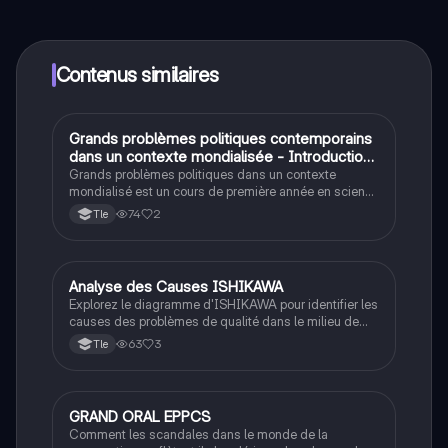
contenus de l'appli, tu peux chatter ou suivre les
créateurs à tout moment. De plus, nous proposons
Knowunity Premium, qui te permet de réviser sans
limites!
Contenus similaires
Grands problèmes politiques contemporains
Autres
dans un contexte mondialisée - Introduction
Généralee
Grands problèmes politiques dans un contexte
mondialisé est un cours de première année en science
politique offrant une introduction générale aux
74
2
Tle
principaux défis politiques actuels. Ce programme
examine des enjeux globaux qui nous touche
quotidiennement.
Analyse des Causes ISHIKAWA
Filières pro
Explorez le diagramme d'ISHIKAWA pour identifier les
causes des problèmes de qualité dans le milieu de
travail. Ce résumé aborde les éléments clés tels que
63
3
Tle
la main-d'œuvre, le matériel, et les méthodes, tout en
mettant en lumière les conditions de travail et les
risques professionnels. Type de contenu : résumé
analytique.
GRAND ORAL EPPCS
Grand oral
Comment les scandales dans le monde de la