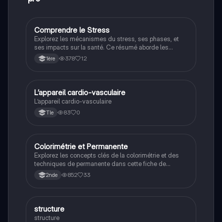
pour leur présentation.
Comprendre le Stress
Filières pro
Explorez les mécanismes du stress, ses phases, et
ses impacts sur la santé. Ce résumé aborde les
facteurs de stress, les hormones impliquées, et des
378
12
1ère
solutions pour le gérer, comme la méditation et
l'exercice. Idéal pour les étudiants en PSE cherchant à
approfondir leur compréhension du stress et de ses
effets.
L’appareil cardio-vasculaire
Filières pro
L’appareil cardio-vasculaire
83
0
Tle
Colorimétrie et Permanente
Filières pro
Explorez les concepts clés de la colorimétrie et des
techniques de permanente dans cette fiche de
révision pour le CAP Coiffure. Apprenez les couleurs
852
33
2nde
fondamentales, les actions chimiques de la
permanente, et les nuances de ton. Idéal pour les
étudiants en coiffure cherchant à maîtriser ces
compétences essentielles.
S
structure
Filières pro
structure