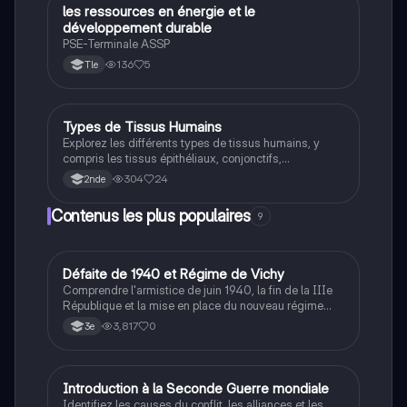
les ressources en énergie et le
SVT
développement durable
PSE-Terminale ASSP
136
5
Tle
Types de Tissus Humains
Filières pro
Explorez les différents types de tissus humains, y
compris les tissus épithéliaux, conjonctifs,
musculaires et nerveux. Cette fiche de révision couvre
304
24
2nde
les caractéristiques, les fonctions et les exemples de
chaque type de tissu, ainsi que le rôle des glandes
Contenus les plus populaires
9
exocrines et endocrines. Idéal pour les étudiants en
ASSP.
D
Défaite de 1940 et Régime de Vichy
Histoire
Comprendre l'armistice de juin 1940, la fin de la IIIe
République et la mise en place du nouveau régime
autoritaire de Philippe Pétain.
3,817
0
3e
I
Introduction à la Seconde Guerre mondiale
Histoire
Identifiez les causes du conflit, les alliances et les