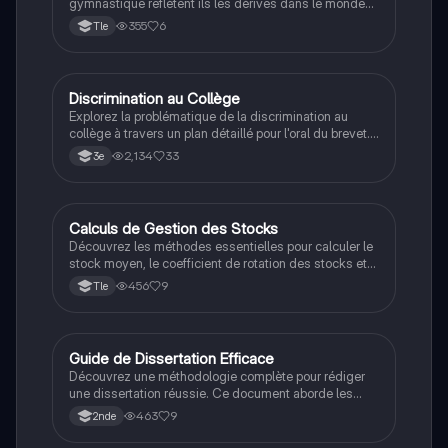
gymnastique reflètent ils les dérives dans le monde
du sport
355
6
Tle
Discrimination au Collège
Grand oral
Explorez la problématique de la discrimination au
collège à travers un plan détaillé pour l'oral du brevet.
Ce contenu aborde les différents types de
2,134
33
3e
discriminations, y compris le racisme, le sexisme et le
rejet socio-économique. Comprenez les enjeux et les
statistiques clés, et préparez-vous efficacement pour
votre présentation. Type: Diaporama.
Calculs de Gestion des Stocks
Filières pro
Découvrez les méthodes essentielles pour calculer le
stock moyen, le coefficient de rotation des stocks et
la vitesse de rotation. Ce résumé aborde les formules
456
9
Tle
clés et leur application dans la gestion des stocks,
idéal pour les étudiants en commerce. Type: résumé.
Guide de Dissertation Efficace
Méthodo
Découvrez une méthodologie complète pour rédiger
une dissertation réussie. Ce document aborde les
étapes clés, de l'analyse de la problématique à la
463
9
2nde
construction d'un plan équilibré, en passant par
l'élaboration d'une introduction percutante et d'une