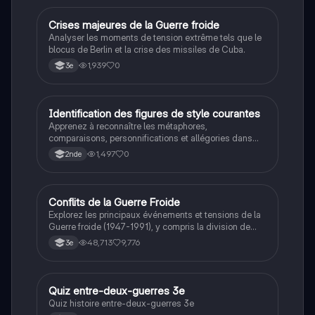
C
Crises majeures de la Guerre froide
Histoire
Analyser les moments de tension extrême tels que le
blocus de Berlin et la crise des missiles de Cuba.
1,939
0
3e
I
Identification des figures de style courantes
Français
Apprenez à reconnaître les métaphores,
comparaisons, personnifications et allégories dans
des phrases simples.
1,497
0
2nde
Conflits de la Guerre Froide
Histoire
Explorez les principaux événements et tensions de la
Guerre froide (1947-1991), y compris la division de
l'Allemagne, la crise de Cuba, la guerre du Vietnam, et
48,713
9,776
3e
la course à l'espace. Cette fiche de révision couvre les
idéologies opposées des blocs Est et Ouest, les
crises majeures, et l'impact mondial de cette période
historique.
Q
Quiz entre-deux-guerres 3e
Histoire
Quiz histoire entre-deux-guerres 3e