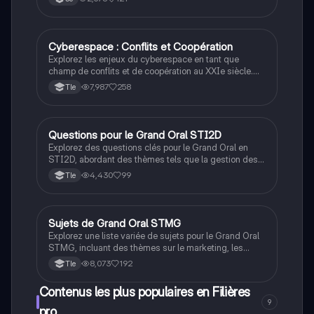
implication personnelle. Apprenez à structurer votre
discours, à gérer votre temps, et à maîtriser les outils
numériques pour une soutenance convaincante. Idéal
pour les collégiens se préparant à l'épreuve du DNB.
Cyberespace : Conflits et Coopération
Grand oral
Explorez les enjeux du cyberespace en tant que
champ de conflits et de coopération au XXIe siècle.
Cette analyse approfondie aborde les cyberattaques,
7,987
258
Tle
la cyberguerre, et l'importance croissante de la
coopération internationale face aux menaces
cybernétiques. Idéal pour les étudiants en HGGSP, ce
document met en lumière les dynamiques
Questions pour le Grand Oral STI2D
STI2D
géopolitiques et les défis de la cybersécurité. Type :
Explorez des questions clés pour le Grand Oral en
présentation.
STI2D, abordant des thèmes tels que la gestion des
données, l'impact environnemental des technologies,
4,430
99
Tle
et l'importance de l'accessibilité dans la conception.
Ce document présente des exemples de sujets qui
stimulent la réflexion sur l'innovation, le
développement durable et les pratiques
Sujets de Grand Oral STMG
Grand oral
professionnelles. Type : exemple de sujet.
Explorez une liste variée de sujets pour le Grand Oral
STMG, incluant des thèmes sur le marketing, les
ressources humaines, le droit, et l'économie.
8,073
192
Tle
Découvrez comment la communication, l'e-
commerce, et les transformations numériques
Contenus les plus populaires en Filières
influencent les entreprises. Idéal pour les étudiants
9
cherchant à personnaliser leur sujet ou à s'inspirer
pro