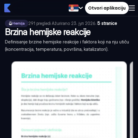
Otvori aplikaciju
291
pregledi
·
Ažurirano
23. јул 2026.
·
5 stranice
Hemija
Brzina hemijske reakcije
Definisanje brzine hemijske reakcije i faktora koji na nju utiču
(koncentracija, temperatura, površina, katalizatori).