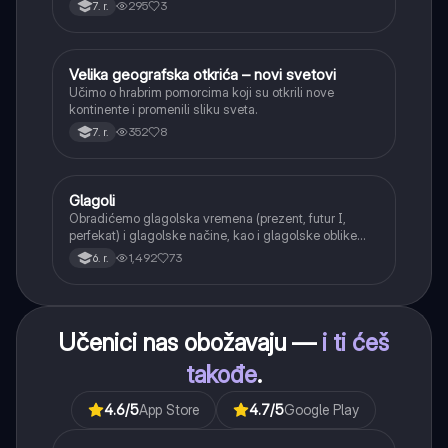
295
3
7. r.
složenoj rečenici.
Velika geografska otkrića – novi svetovi
Istorija
Učimo o hrabrim pomorcima koji su otkrili nove
kontinente i promenili sliku sveta.
352
8
7. r.
Glagoli
Srpski jezik
Obradićemo glagolska vremena (prezent, futur I,
perfekat) i glagolske načine, kao i glagolske oblike
(infinitiv, glagolski pridevi i prilozi) i glagolski vid
1,492
73
6. r.
(svršeni i nesvršeni).
Učenici nas obožavaju —
i ti ćeš
takođe
.
4.6
/5
App Store
4.7
/5
Google Play