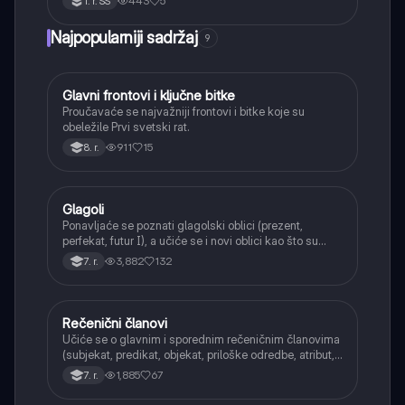
443
5
1. r. SŠ
Najpopularniji sadržaj
9
Glavni frontovi i ključne bitke
Istorija
Proučavaće se najvažniji frontovi i bitke koje su
obeležile Prvi svetski rat.
911
15
8. r.
Glagoli
Srpski jezik
Ponavljaće se poznati glagolski oblici (prezent,
perfekat, futur I), a učiće se i novi oblici kao što su
aorist, imperfekat, pluskvamperfekat, futur II, kao i
3,882
132
7. r.
glagolski prilozi i pridevi.
Rečenični članovi
Srpski jezik
Učiće se o glavnim i sporednim rečeničnim članovima
(subjekat, predikat, objekat, priloške odredbe, atribut,
apozicija) i njihovoj funkciji.
1,885
67
7. r.