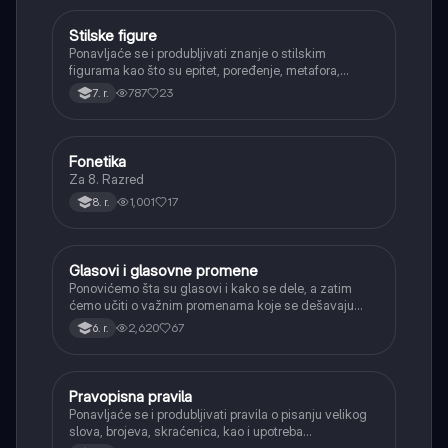
Stilske figure
Srpski jezik
Ponavljaće se i produbljivati znanje o stilskim
figurama kao što su epitet, poređenje, metafora,
personifikacija, hiperbola, onomatopeja, aliteracija i
787
23
7. r.
asonanca, razumevajući njihovu ulogu u tekstu.
Fonetika
Srpski jezik
Za 8. Razred
1,001
17
8. r.
Glasovi i glasovne promene
Srpski jezik
Ponovićemo šta su glasovi i kako se dele, a zatim
ćemo učiti o važnim promenama koje se dešavaju
kada se glasovi nađu jedan pored drugog u rečima
2,620
67
6. r.
(npr. jednačenje suglasnika po zvučnosti i mestu
tvorbe).
Pravopisna pravila
Srpski jezik
Ponavljaće se i produbljivati pravila o pisanju velikog
slova, brojeva, skraćenica, kao i upotreba
interpunkcije, sa posebnim fokusom na zarez u