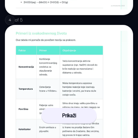
of
5
4
Prikaži