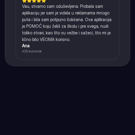
Vau, stvarno sam oduševljena. Probala sam
aplikaciju jer sam je videla u reklamama mnogo
puta i bila sam potpuno šokirana. Ova aplikacija
je POMOĆ koju želiš za školu i pre svega, nudi
toliko stvari, kao što su vežbe i sažeci, što mi je
lično bilo VEOMA korisno.
Ana
iOS korisnik