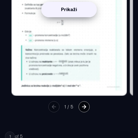
Prikaži
1
/
5
of
5
1