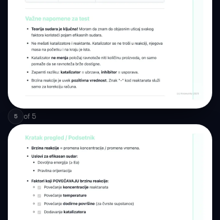
of
5
5