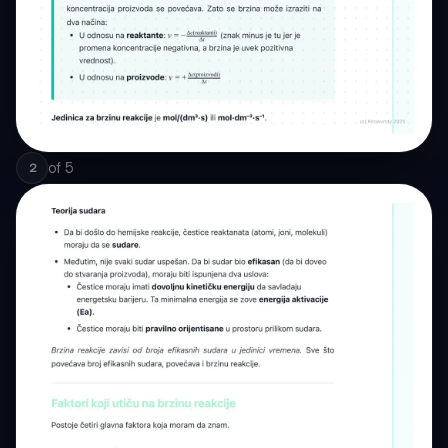
of
5
2