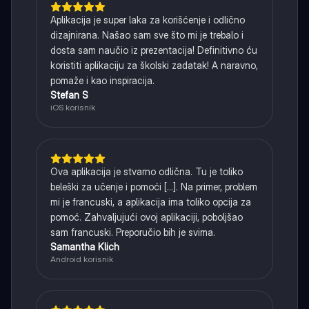
Aplikacija je super laka za korišćenje i odlično
dizajnirana. Našao sam sve što mi je trebalo i
dosta sam naučio iz prezentacija! Definitivno ću
koristiti aplikaciju za školski zadatak! A naravno,
pomaže i kao inspiracija.
Stefan S
iOS korisnik
Ova aplikacija je stvarno odlična. Tu je toliko
beleški za učenje i pomoći [...]. Na primer, problem
mi je francuski, a aplikacija ima toliko opcija za
pomoć. Zahvaljujući ovoj aplikaciji, poboljšao
sam francuski. Preporučio bih je svima.
Samantha Klich
Android korisnik