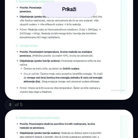
Prikaži
of
5
3