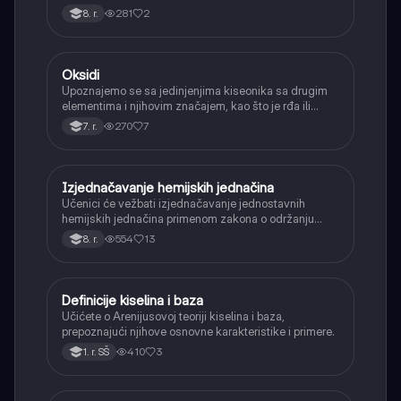
njihovu ulogu.
281
2
8. r.
Oksidi
Hemija
Upoznajemo se sa jedinjenjima kiseonika sa drugim
elementima i njihovim značajem, kao što je rđa ili
ugljen-dioksid.
270
7
7. r.
Izjednačavanje hemijskih jednačina
Hemija
Učenici će vežbati izjednačavanje jednostavnih
hemijskih jednačina primenom zakona o održanju
mase, osiguravajući isti broj atoma sa obe strane.
554
13
8. r.
Definicije kiselina i baza
Hemija
Učićete o Arenijusovoj teoriji kiselina i baza,
prepoznajući njihove osnovne karakteristike i primere.
410
3
1. r. SŠ