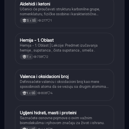
Aldehidi i ketoni
Hemija
Učenici će proučavati strukturu karbonilne grupe,
nomenklaturu, fizičke osobine i karakteristične
reakcije aldehida i ketona (adicija, oksidacija
277
1
3. r. SŠ
aldehida, redukcija).
Hemija - 1. Oblast
Hemija
Hemija - 1. Oblast | Lekcije: Predmet izučavanja
hemije , supstanca , čista supstanca , smeša .
738
2
7. r.
Valenca i oksidacioni broj
Hemija
Definisaćete valencu i oksidacioni broj kao mere
sposobnosti atoma da se vezuju sa drugim atomima u
hemijskim jedinjenjima.
808
4
1. r. SŠ
Ugljeni hidrati, masti i proteini
Hemija
Saznaćete osnovne pojmove o ovim važnim
biomolekulima i njihovom značaju za život i ishranu.