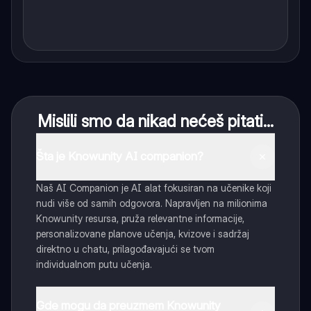
Mislili smo da nikad nećeš pitati...
Šta je Knowunity AI companion?
Naš AI Companion je AI alat fokusiran na učenike koji
nudi više od samih odgovora. Napravljen na milionima
Knowunity resursa, pruža relevantne informacije,
personalizovane planove učenja, kvizove i sadržaj
direktno u chatu, prilagođavajući se tvom
individualnom putu učenja.
Gde mogu da preuzmem Knowunity