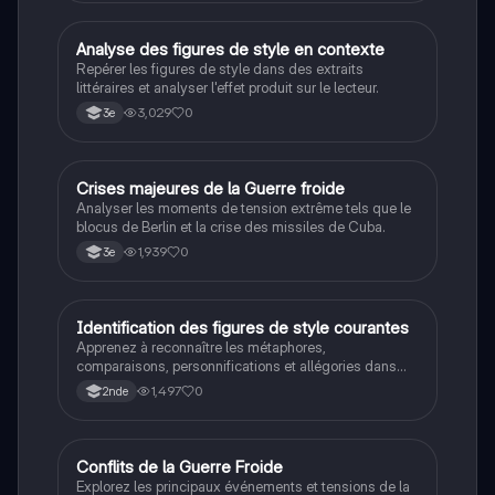
les valeurs morales, tout en intégrant des
perspectives contemporaines. Idéale pour les
étudiants en philosophie cherchant à approfondir leur
A
Analyse des figures de style en contexte
Français
compréhension des enjeux éthiques et existentiels.
Repérer les figures de style dans des extraits
littéraires et analyser l'effet produit sur le lecteur.
3,029
0
3e
C
Crises majeures de la Guerre froide
Histoire
Analyser les moments de tension extrême tels que le
blocus de Berlin et la crise des missiles de Cuba.
1,939
0
3e
I
Identification des figures de style courantes
Français
Apprenez à reconnaître les métaphores,
comparaisons, personnifications et allégories dans
des phrases simples.
1,497
0
2nde
Conflits de la Guerre Froide
Histoire
Explorez les principaux événements et tensions de la