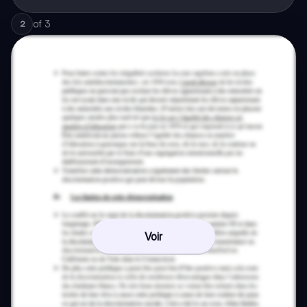
of
3
2
Voir