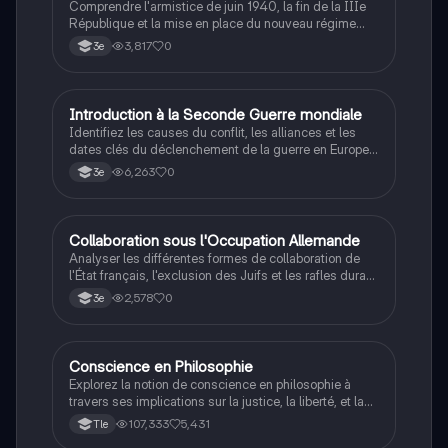
Comprendre l'armistice de juin 1940, la fin de la IIIe
République et la mise en place du nouveau régime
autoritaire de Philippe Pétain.
3,817
0
3e
I
Introduction à la Seconde Guerre mondiale
Histoire
Identifiez les causes du conflit, les alliances et les
dates clés du déclenchement de la guerre en Europe
et dans le Pacifique.
6,263
0
3e
C
Collaboration sous l'Occupation Allemande
Histoire
Analyser les différentes formes de collaboration de
l'État français, l'exclusion des Juifs et les rafles durant
la Seconde Guerre mondiale.
2,578
0
3e
Conscience en Philosophie
Philosophie
Explorez la notion de conscience en philosophie à
travers ses implications sur la justice, la liberté, et la
connaissance. Cette fiche de révision aborde les
107,333
5,431
Tle
débats philosophiques sur la conscience, le cogito, et