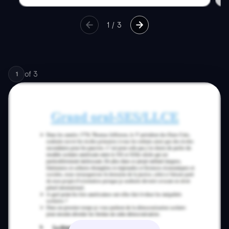
1
/
3
of
3
1