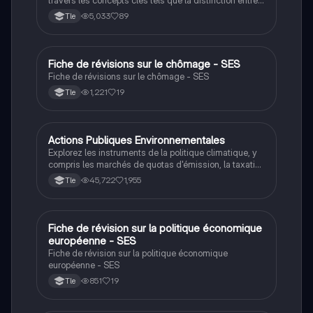
travail, activité, emploi et chômage, ainsi que l'impact
5,033
89
Tle
des nouvelles formes d'emploi et des technologies
numériques. Cette fiche de révision aborde également
la qualité de l'emploi et son rôle dans l'intégration
sociale, essentielle pour les étudiants en Sciences
Fiche de révisions sur le chômage - SES
SES
Économiques et Sociales (SES).
Fiche de révisions sur le chômage - SES
1,221
19
Tle
Actions Publiques Environnementales
SES
Explorez les instruments de la politique climatique, y
compris les marchés de quotas d'émission, la taxation
écologique et le rôle des lobbies. Cette fiche de
45,722
1,955
Tle
révision en Sciences Économiques et Sociales aborde
les enjeux de développement durable, les inégalités
de richesse, et les dynamiques politiques influençant
l'action publique pour l'environnement.
Fiche de révision sur la politique économique
SES
européenne - SES
Fiche de révision sur la politique économique
européenne - SES
851
19
Tle