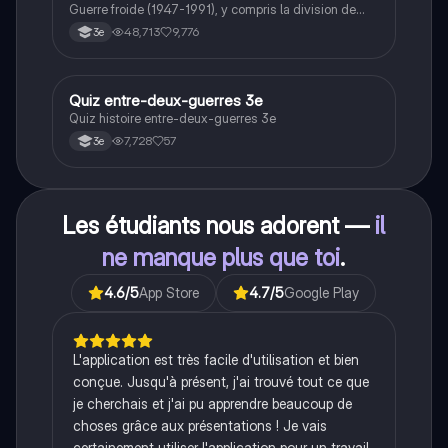
Guerre froide (1947-1991), y compris la division de
l'Allemagne, la crise de Cuba, la guerre du Vietnam, et
48,713
9,776
3e
la course à l'espace. Cette fiche de révision couvre les
idéologies opposées des blocs Est et Ouest, les
crises majeures, et l'impact mondial de cette période
historique.
Q
Quiz entre-deux-guerres 3e
Histoire
Quiz histoire entre-deux-guerres 3e
7,728
57
3e
Les étudiants nous adorent —
il
ne manque plus que toi
.
4.6
/5
App Store
4.7
/5
Google Play
L'application est très facile d'utilisation et bien
conçue. Jusqu'à présent, j'ai trouvé tout ce que
je cherchais et j'ai pu apprendre beaucoup de
choses grâce aux présentations ! Je vais
certainement utiliser l'application pour un travail