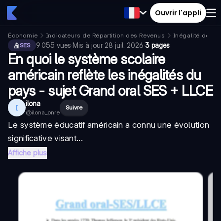
Ouvrir l'appli
Économie
Indicateurs de Répartition des Revenus
Inégalité des r
9 055
vues
·
Mis à jour
28 juil. 2026
·
3 pages
SES
En quoi le système scolaire
américain reflète les inégalités du
pays - sujet Grand oral SES + LLCE
ilona
I
Suivre
@
ilona_pnre
Le système éducatif américain a connu une évolution
significative visant...
Affiche plus