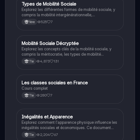
scolaire et professionnelle. Idéal pour les étudiants
Types de Mobilité Sociale
SES
cherchant à comprendre les dynamiques de la
Explorez les différentes formes de mobilité sociale, y
mobilité sociale en France.
compris la mobilité intergénérationnelle,
intragénérationnelle et géographique. Ce résumé
525
7
1ère
aborde les impacts des évolutions familiales et
professionnelles sur la position sociale, ainsi que les
outils de mesure comme les tables de mobilité. Idéal
pour les étudiants en sciences sociales cherchant à
Mobilité Sociale Décryptée
SES
comprendre les dynamiques de statut social.
Explorez les concepts clés de la mobilité sociale, y
compris la méritocratie, les types de mobilité
(intragénérationnelle, intergénérationnelle), et les
4,873
131
Tle
mesures de stratification sociale. Cette fiche de
révision aborde également les différences de mobilité
entre les sexes et les implications de la reproduction
sociale. Idéale pour les étudiants en SES.
Les classes sociales en France
SES
Cours complet
280
7
Tle
Inégalités et Apparence
SES
Explorez comment l'apparence physique influence les
inégalités sociales et économiques. Ce document
aborde les discriminations liées à l'apparence, au
2,204
67
Tle
genre et à la race, ainsi que le caractère cumulatif de