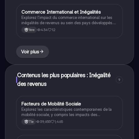
l'égalité des chances et les limites de la méritocratie,
essentielle pour le bac en SES.
Commerce International et Inégalités
SES
Explorez l'impact du commerce international sur les
inégalités de revenus au sein des pays développés.
Cette analyse aborde la spécialisation économique,
434
12
1ère
l'évolution des inégalités salariales, et les
conséquences sur l'emploi. Découvrez des solutions
politiques pour atténuer ces inégalités, incluant des
programmes de formation et des filets de protection
Voir plus
sociale. Type de contenu : résumé analytique.
Contenus les plus populaires : Inégalité
9
des revenus
Facteurs de Mobilité Sociale
SES
Explorez les caractéristiques contemporaines de la
mobilité sociale, y compris les impacts des
ressources familiales, des niveaux de formation et
39,655
1,465
Tle
des évolutions socioprofessionnelles. Ce chapitre de
Sciences Économiques et Sociales (SES) aborde les
inégalités sociales et leur influence sur la réussite