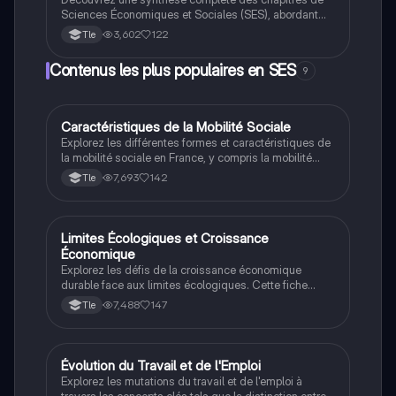
Sciences Économiques et Sociales (SES), abordant
des thèmes clés tels que la mobilité sociale, les
3,602
122
Tle
inégalités de richesse, les politiques économiques
européennes, et l'engagement politique. Ce document
Contenus les plus populaires en SES
9
présente les éléments essentiels à retenir pour une
compréhension approfondie des enjeux
contemporains en matière d'emploi, de redistribution
sociale et de structure sociale. Idéal pour les
Caractéristiques de la Mobilité Sociale
SES
étudiants préparant leurs examens.
Explorez les différentes formes et caractéristiques de
la mobilité sociale en France, y compris la mobilité
structurelle et la fluidité sociale. Cette fiche présente
7,693
142
Tle
les trajectoires de mobilité ascendante, descendante
et de reproduction sociale, ainsi que les spécificités
de la mobilité masculine et féminine. Idéale pour les
étudiants préparant le bac en Sciences Économiques
Limites Écologiques et Croissance
SES
et Sociales (SES).
Économique
Explorez les défis de la croissance économique
durable face aux limites écologiques. Cette fiche
aborde les impacts de l'innovation, les externalités
7,488
147
Tle
négatives, et le lien entre progrès technique et
inégalités de revenus. Idéale pour les étudiants
préparant le bac en SES, elle couvre les sources de
croissance, les facteurs de production, et les enjeux
Évolution du Travail et de l'Emploi
SES
environnementaux.
Explorez les mutations du travail et de l'emploi à
travers les concepts clés tels que la distinction entre