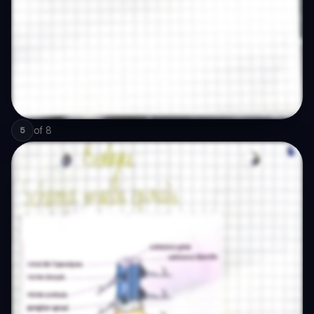
of
8
5