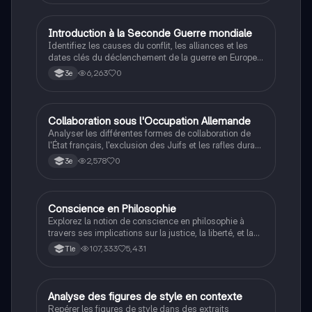
I
Introduction à la Seconde Guerre mondiale
Histoire
Identifiez les causes du conflit, les alliances et les
dates clés du déclenchement de la guerre en Europe
et dans le Pacifique.
6,263
0
3e
C
Collaboration sous l'Occupation Allemande
Histoire
Analyser les différentes formes de collaboration de
l'État français, l'exclusion des Juifs et les rafles durant
la Seconde Guerre mondiale.
2,578
0
3e
Conscience en Philosophie
Philosophie
Explorez la notion de conscience en philosophie à
travers ses implications sur la justice, la liberté, et la
connaissance. Cette fiche de révision aborde les
107,333
5,431
Tle
débats philosophiques sur la conscience, le cogito, et
les valeurs morales, tout en intégrant des
perspectives contemporaines. Idéale pour les
étudiants en philosophie cherchant à approfondir leur
A
Analyse des figures de style en contexte
Français
compréhension des enjeux éthiques et existentiels.
Repérer les figures de style dans des extraits