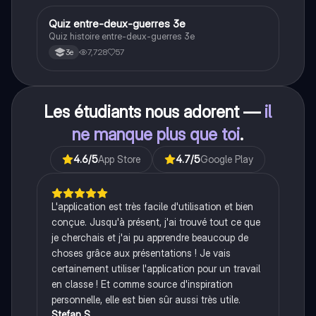
crises majeures, et l'impact mondial de cette période
historique.
Q
Quiz entre-deux-guerres 3e
Histoire
Quiz histoire entre-deux-guerres 3e
7,728
57
3e
Les étudiants nous adorent —
il
ne manque plus que toi
.
4.6
/5
App Store
4.7
/5
Google Play
L'application est très facile d'utilisation et bien
conçue. Jusqu'à présent, j'ai trouvé tout ce que
je cherchais et j'ai pu apprendre beaucoup de
choses grâce aux présentations ! Je vais
certainement utiliser l'application pour un travail
en classe ! Et comme source d'inspiration
personnelle, elle est bien sûr aussi très utile.
Stefan S