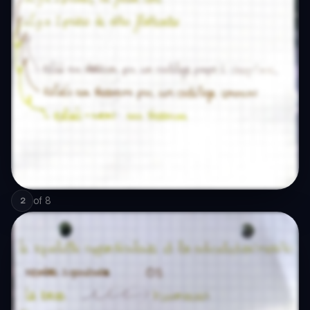
of
8
2