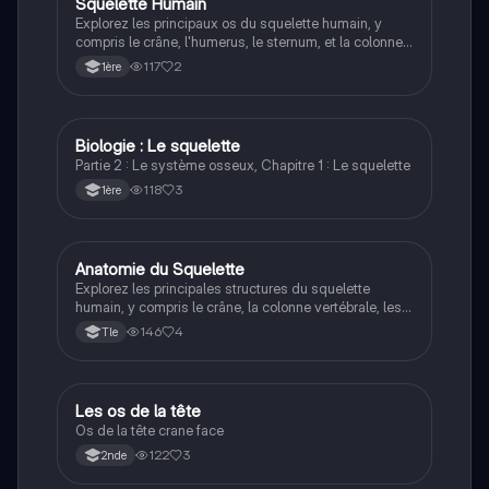
Squelette Humain
Bio éco
Explorez les principaux os du squelette humain, y
compris le crâne, l'humerus, le sternum, et la colonne
vertébrale. Ce résumé couvre les éléments essentiels
117
2
1ère
de l'anatomie squelettique, parfait pour les étudiants
en anatomie et biologie. Type: résumé.
Biologie : Le squelette
ST2S
Partie 2 : Le système osseux, Chapitre 1 : Le squelette
118
3
1ère
Anatomie du Squelette
ST2S
Explorez les principales structures du squelette
humain, y compris le crâne, la colonne vertébrale, les
membres supérieurs et inférieurs. Cette fiche détaillée
146
4
Tle
couvre les vertèbres, les os du bras et de la jambe,
ainsi que les os du thorax. Idéal pour les étudiants en
anatomie et biologie.
Les os de la tête
SVT
Os de la tête crane face
122
3
2nde