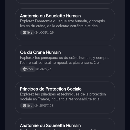
Anatomie du Squelette Humain
ST2S
Explorez l'anatomie du squelette humain, y compris
les os du crâne, de la colonne vertébrale et des
membres. Ce résumé couvre les principales
1,008
29
1ère
structures osseuses, telles que la mandibule, les
vertèbres, le fémur et bien d'autres. Idéal pour les
étudiants en biologie cherchant à comprendre la
composition du système musculo-squelettique.
Os du Crâne Humain
SVT
Explorez les principaux os du crâne humain, y compris
l'os frontal, pariétal, temporal, et plus encore. Ce
résumé détaillé couvre l'anatomie squelettique
242
6
2nde
essentielle pour les étudiants en biologie et médecine.
Type: résumé.
Principes de Protection Sociale
ST2S
Explorez les principes et techniques de la protection
sociale en France, incluant la responsabilité et la
solidarité. Cette fiche de révision présente des
1,593
23
1ère
définitions, des exemples concrets, et des questions
types pour le bac. Idéale pour les étudiants en ST2S
souhaitant approfondir leur compréhension des
systèmes de protection sociale.
Anatomie du Squelette Humain
SVT