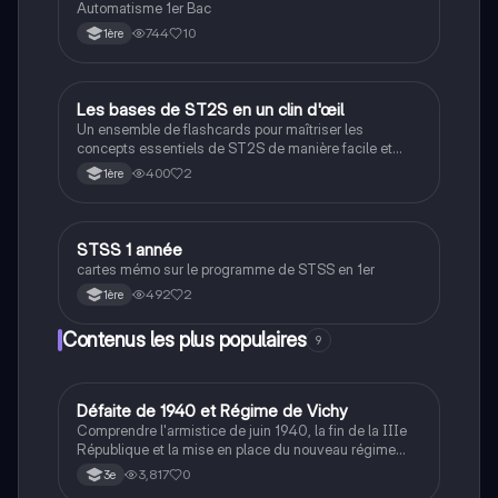
Automatisme 1er Bac
744
10
1ère
L
Les bases de ST2S en un clin d'œil
ST2S
Un ensemble de flashcards pour maîtriser les
concepts essentiels de ST2S de manière facile et
rapide.
400
2
1ère
S
STSS 1 année
ST2S
cartes mémo sur le programme de STSS en 1er
492
2
1ère
Contenus les plus populaires
9
D
Défaite de 1940 et Régime de Vichy
Histoire
Comprendre l'armistice de juin 1940, la fin de la IIIe
République et la mise en place du nouveau régime
autoritaire de Philippe Pétain.
3,817
0
3e