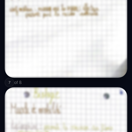
of
8
7