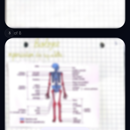
of
8
3