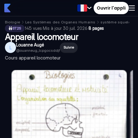
Ouvrir l'appli
Biologie
Les Systèmes des Organes Humains
système squelettiq
145
vues
·
Mis à jour
30 juil. 2026
·
8 pages
ST2S
Appareil locomoteur
Louanne Augé
L
Suivre
@
ouanneug_lcpgocsddjf
Cours appareil locomoteur