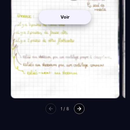
Voir
1
/
8