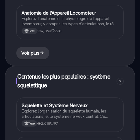
Anatomie de l'Appareil Locomoteur
SVT
Explorez l'anatomie et la physiologie de l'appareil
locomoteur, y compris les types d'articulations, le rôle
du cartilage et du liquide synovial, ainsi que les
4,860
238
1ère
pathologies comme l'arthrose. Ce document présente
également les techniques de diagnostic, telles que la
radiographie, et les structures osseuses essentielles.
Type : résumé.
Voir plus
Contenus les plus populaires : système
9
squelettique
Squelette et Système Nerveux
ST2S
Explorez l'organisation du squelette humain, les
articulations, et le système nerveux central. Ce
résumé couvre la radiologie, les nerfs, les neurones, et
2,618
97
1ère
les atteintes de l'appareil locomoteur, essentiel pour
vos examens. Type : résumé de cours.