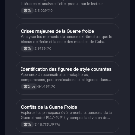
littéraires et analyser l'effet produit sur le lecteur.
3,029
0
3e
C
Crises majeures de la Guerre froide
Histoire
Analyser les moments de tension extrême tels que le
blocus de Berlin et la crise des missiles de Cuba.
1,939
0
3e
I
Identification des figures de style courantes
Français
Apprenez à reconnaître les métaphores,
comparaisons, personnifications et allégories dans
des phrases simples.
1,497
0
2nde
Conflits de la Guerre Froide
Histoire
Explorez les principaux événements et tensions de la
Guerre froide (1947-1991), y compris la division de
l'Allemagne, la crise de Cuba, la guerre du Vietnam, et
48,713
9,776
3e
la course à l'espace. Cette fiche de révision couvre les
idéologies opposées des blocs Est et Ouest, les