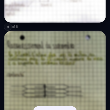
of
8
8