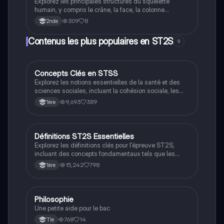
Explorez les principales structures du squelette
humain, y compris le crâne, la face, la colonne
vertébrale, la ceinture pelvienne, ainsi que les os des
309
8
2nde
membres supérieurs et inférieurs. Ce résumé couvre
les os du crâne, les os de la main et du pied, et les
Contenus les plus populaires en ST2S
9
différentes sections de la colonne vertébrale, offrant
une vue d'ensemble essentielle pour les étudiants en
anatomie.
Concepts Clés en STSS
ST2S
Explorez les notions essentielles de la santé et des
sciences sociales, incluant la cohésion sociale, les
inégalités de santé, et les déterminants sociaux. Ce
9,693
389
1ère
résumé couvre les définitions et les enjeux liés à la
santé publique, à la stratification sociale, et aux
interventions en santé. Idéal pour les étudiants de
première et terminale.
Définitions ST2S Essentielles
ST2S
Explorez les définitions clés pour l'épreuve ST2S,
incluant des concepts fondamentaux tels que les
inégalités sociales, les droits des usagers, et les
15,242
798
1ère
modes d'intervention. Ce document complet est
conçu pour optimiser votre révision et renforcer votre
compréhension des enjeux de santé et de bien-être.
Philosophie
ST2S
Une petite aide pour le bac
768
14
Tle