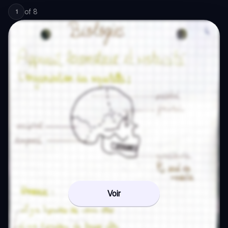
of
8
1
Voir