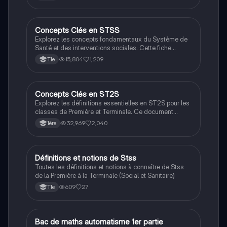
Concepts Clés en STSS
ST2S
Explorez les concepts fondamentaux du Système de
Santé et des interventions sociales. Cette fiche
présente des définitions essentielles, des méthodes
15,804
1,209
Tle
d'écriture argumentative, et des approches de
synthèse pour mieux comprendre les enjeux de la
santé publique et des inégalités sociales. Idéal pour
les étudiants en ST2S.
Concepts Clés en ST2S
ST2S
Explorez les définitions essentielles en ST2S pour les
classes de Première et Terminale. Ce document
couvre les chapitres sur la santé, le bien-être social,
32,969
2,040
1ère
les inégalités de santé, et les politiques de santé
publique, offrant une vue d'ensemble des
interventions en santé et des problématiques
sociales. Idéal pour les étudiants cherchant à
Définitions et notions de Stss
ST2S
approfondir leur compréhension des enjeux de santé
Toutes les définitions et notions à connaître de Stss
publique et des politiques sociales.
de la Première à la Terminale (Social et Sanitaire)
609
27
Tle
Bac de maths automatisme 1er partie
Maths