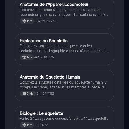
Anatomie de l'Appareil Locomoteur
SVT
Explorez l'anatomie et la physiologie de l'appareil
locomoteur, y compris les types d'articulations, le rôle
du cartilage et du liquide synovial, ainsi que les
4,860
238
1ère
pathologies comme l'arthrose. Ce document présente
également les techniques de diagnostic, telles que la
radiographie, et les structures osseuses essentielles.
Type : résumé.
Exploration du Squelette
SVT
Découvrez l'organisation du squelette et les
techniques de radiographie dans ce résumé détaillé.
Apprenez les concepts clés tels que les articulations,
1,348
26
1ère
l'arthrose, et les techniques d'imagerie médicale.
Idéal pour les étudiants en BPH cherchant à
approfondir leurs connaissances sur l'appareil
locomoteur et la motricité.
Anatomie du Squelette Humain
SVT
Explorez la structure détaillée du squelette humain, y
compris le crâne, la face, et les membres supérieurs et
inférieurs. Ce résumé couvre les os principaux, leur
1,164
52
2nde
classification, et les segments du squelette axial et
appendiculaire. Idéal pour les étudiants en anatomie
et en sciences de la vie.
Biologie : Le squelette
ST2S
Partie 2 : Le système osseux, Chapitre 1 : Le squelette
118
3
1ère