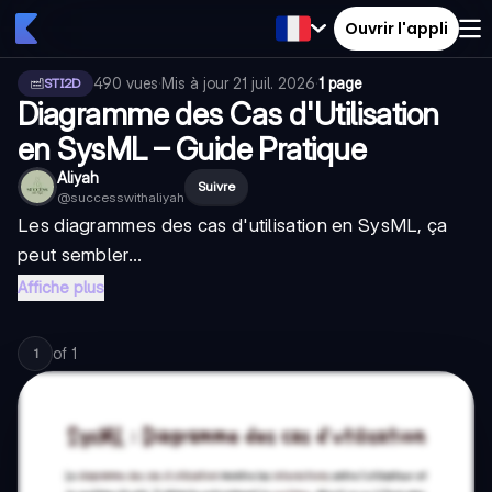
Ouvrir l'appli
490
vues
·
Mis à jour
21 juil. 2026
·
1 page
STI2D
Diagramme des Cas d'Utilisation
en SysML – Guide Pratique
Aliyah
Suivre
@
successwithaliyah
Les diagrammes des cas d'utilisation en SysML, ça
peut sembler...
Affiche plus
of
1
1