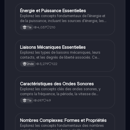
Énergie et Puissance Essentielles
STI2D
Explorez les concepts fondamentaux de l'énergie et
de la puissance, incluant les sources d'énergie, les
différentes formes d'énergie, et les formules clés. Ce
4,037
210
Tle
résumé couvre les énergies mécaniques, thermiques,
chimiques, et électriques, ainsi que les calculs de
puissance. Idéal pour les étudiants en STI2D.
Liaisons Mécaniques Essentielles
STI2D
Explorez les types de liaisons mécaniques, leurs
contacts, et les degrés de liberté associés. Ce
document présente des symboles, des exemples
3,279
122
2nde
pratiques, et des explications claires pour le BAC
STI2D. Idéal pour réviser les concepts fondamentaux
de la mécanique.
Caractéristiques des Ondes Sonores
STI2D
Explorez les concepts clés des ondes sonores, y
compris la fréquence, la période, la vitesse de
propagation, l'intensité sonore et le niveau sonore en
697
49
Tle
décibels. Ce document présente des formules
essentielles et des définitions pour une
compréhension approfondie des phénomènes
sonores. Type: résumé.
Nombres Complexes: Formes et Propriétés
Maths
Explorez les concepts fondamentaux des nombres