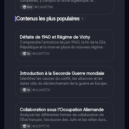
complexes, y compris la forme algébrique, le
conjugué, le module, l'argument et la forme
1,263
56
1ère
trigonométrique. Ce résumé détaillé vous guide à
travers la représentation graphique et les calculs
Contenus les plus populaires
9
associés aux nombres complexes, essentiel pour les
étudiants en mathématiques.
D
Défaite de 1940 et Régime de Vichy
Histoire
Comprendre l'armistice de juin 1940, la fin de la IIIe
République et la mise en place du nouveau régime
autoritaire de Philippe Pétain.
3,817
0
3e
I
Introduction à la Seconde Guerre mondiale
Histoire
Identifiez les causes du conflit, les alliances et les
dates clés du déclenchement de la guerre en Europe
et dans le Pacifique.
6,260
0
3e
C
Collaboration sous l'Occupation Allemande
Histoire
Analyser les différentes formes de collaboration de
l'État français, l'exclusion des Juifs et les rafles durant
la Seconde Guerre mondiale.
2,577
0
3e