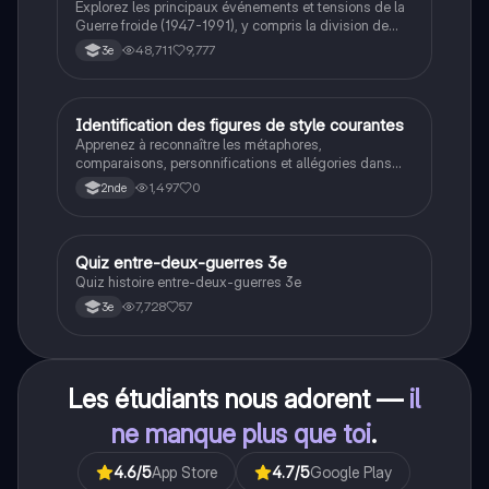
Explorez les principaux événements et tensions de la
Guerre froide (1947-1991), y compris la division de
l'Allemagne, la crise de Cuba, la guerre du Vietnam, et
48,711
9,777
3e
la course à l'espace. Cette fiche de révision couvre les
idéologies opposées des blocs Est et Ouest, les
crises majeures, et l'impact mondial de cette période
historique.
I
Identification des figures de style courantes
Français
Apprenez à reconnaître les métaphores,
comparaisons, personnifications et allégories dans
des phrases simples.
1,497
0
2nde
Q
Quiz entre-deux-guerres 3e
Histoire
Quiz histoire entre-deux-guerres 3e
7,728
57
3e
Les étudiants nous adorent —
il
ne manque plus que toi
.
4.6
/5
App Store
4.7
/5
Google Play