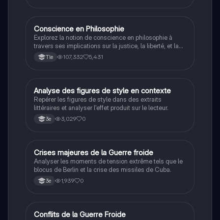
Conscience en Philosophie
Philosophie
Explorez la notion de conscience en philosophie à
travers ses implications sur la justice, la liberté, et la
connaissance. Cette fiche de révision aborde les
107,332
5,431
Tle
débats philosophiques sur la conscience, le cogito, et
les valeurs morales, tout en intégrant des
perspectives contemporaines. Idéale pour les
étudiants en philosophie cherchant à approfondir leur
A
Analyse des figures de style en contexte
Français
compréhension des enjeux éthiques et existentiels.
Repérer les figures de style dans des extraits
littéraires et analyser l'effet produit sur le lecteur.
3,029
0
3e
C
Crises majeures de la Guerre froide
Histoire
Analyser les moments de tension extrême tels que le
blocus de Berlin et la crise des missiles de Cuba.
1,939
0
3e
Conflits de la Guerre Froide
Histoire