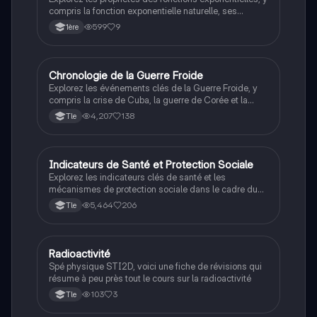
compris la fonction exponentielle naturelle, ses
dérivées, et les variations. Ce document approfondit
599
9
1ère
les concepts clés tels que les limites, les applications
de la dérivation, et les tableaux de variation. Idéal
pour les étudiants en STI2D cherchant à maîtriser les
fonctions exponentielles en mathématiques.
Chronologie de la Guerre Froide
STI2D
Explorez les événements clés de la Guerre Froide, y
compris la crise de Cuba, la guerre de Corée et la
guerre du Vietnam. Cette fiche d'histoire pour le
4,207
138
Tle
programme terminale technologique couvre les
alliances militaires, les doctrines politiques et les
personnages influents comme Truman et
Khrouchtchev. Idéal pour les étudiants en STMG et
Indicateurs de Santé et Protection Sociale
STI2D
autres bacs technologiques.
Explorez les indicateurs clés de santé et les
mécanismes de protection sociale dans le cadre du
programme ST2S. Ce document aborde les
5,464
206
Tle
déterminants de la santé, les inégalités sociales, et
les modes d'intervention en santé publique. Idéal pour
les étudiants en première ST2S souhaitant
approfondir leur compréhension des enjeux de santé
Radioactivité
STI2D
et de bien-être social.
Spé physique STI2D, voici une fiche de révisions qui
résume à peu près tout le cours sur la radioactivité
103
3
Tle