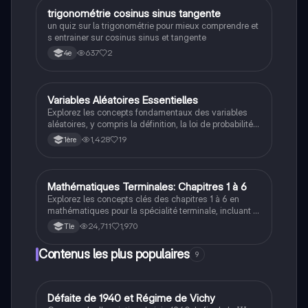
préparation aux examens.
T
trigonométrie cosinus sinus tangente
Maths
un quiz sur la trigonométrie pour mieux comprendre et
s entrainer sur cosinus sinus et tangente
637
2
4e
Variables Aléatoires Essentielles
Maths
Explorez les concepts fondamentaux des variables
aléatoires, y compris la définition, la loi de probabilité,
l'espérance, la variance et l'écart type. Ce résumé est
1,428
19
1ère
idéal pour les étudiants en mathématiques souhaitant
maîtriser les bases des variables aléatoires et leur
application dans les probabilités.
Mathématiques Terminales: Chapitres 1 à 6
Maths
Explorez les concepts clés des chapitres 1 à 6 en
mathématiques pour la spécialité terminale, incluant la
continuité, la convexité, les limites, les dérivées, et la
24,711
1,970
Tle
loi binomiale. Idéal pour réviser les notions
fondamentales et préparer vos examens.
Contenus les plus populaires
9
D
Défaite de 1940 et Régime de Vichy
Histoire