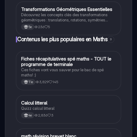
mathématiques cherchant à comprendre les
transformations géométriques. Type: résumé.
Transformations Géométriques Essentielles
Maths
Découvrez les concepts clés des transformations
géométriques : translations, rotations, symétries
axiales et centrales. Apprenez à identifier les
236
5
5e
éléments nécessaires pour chaque type de
transformation, tels que la direction, le centre et
Contenus les plus populaires en Maths
9
l'angle. Ce résumé est idéal pour les étudiants en
mathématiques cherchant à maîtriser les bases de la
géométrie.
Fiches récapitulatives spé maths - TOUT le
Maths
programme de terminale
Ces fiches vont vous sauver pour le bac de spé
maths! :)
3,829
145
Tle
C
Calcul litteral
Maths
Quizz calcul litteral
2,836
3
4e
math révision brevet blanc
Maths