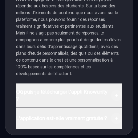
répondre aux besoins des étudiants. Sur la base des
millions d'éléments de contenu que nous avons sur la
plateforme, nous pouvons fournir des réponses
vraiment significatives et pertinentes aux étudiants.
Mais il ne s'agit pas seulement de réponses, le
compagnon a encore plus pour but de guider les élèves
dans leurs défis d'apprentissage quotidiens, avec des
plans d'étude personnalisés, des quiz ou des éléments
de contenu dans le chat et une personnalisation à
100% basée sur les compétences et les
développements de l'étudiant.
Où puis-je télécharger l'appli Knowunity
?
Tu peux télécharger l'application dans Google Play
Store et dans l'App Store d'Apple.
L'application est-elle vraiment gratuite ?
Oui, tu as un accès entièrement gratuit à tous les