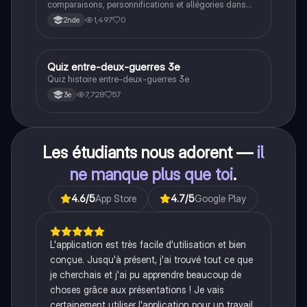
comparaisons, personnifications et allégories dans
des phrases simples.
1,497
0
2nde
Q
Quiz entre-deux-guerres 3e
Histoire
Quiz histoire entre-deux-guerres 3e
7,728
57
3e
Les étudiants nous adorent —
il
ne manque plus que toi
.
4.6
/5
App Store
4.7
/5
Google Play
L'application est très facile d'utilisation et bien
conçue. Jusqu'à présent, j'ai trouvé tout ce que
je cherchais et j'ai pu apprendre beaucoup de
choses grâce aux présentations ! Je vais
certainement utiliser l'application pour un travail