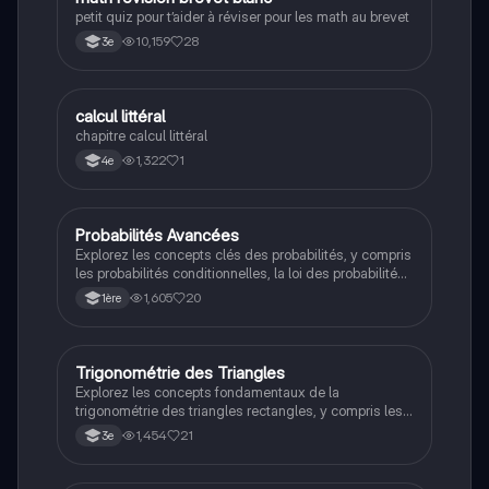
M
petit quiz pour t’aider à réviser pour les math au brevet
10,159
28
3e
C
calcul littéral
Maths
chapitre calcul littéral
1,322
1
4e
Probabilités Avancées
Maths
Explorez les concepts clés des probabilités, y compris
les probabilités conditionnelles, la loi des probabilités
totales et les variables aléatoires. Cette fiche de
1,605
20
1ère
révision est conçue pour les étudiants de 1ère, offrant
des explications claires et des exemples pratiques
pour maîtriser les fondamentaux des probabilités.
Trigonométrie des Triangles
Maths
Explorez les concepts fondamentaux de la
trigonométrie des triangles rectangles, y compris les
formules de sinus, cosinus et tangente. Ce résumé
1,454
21
3e
aborde les relations entre les côtés et les angles, ainsi
que l'utilisation des fonctions trigonométriques pour
résoudre des problèmes. Idéal pour les révisions et la