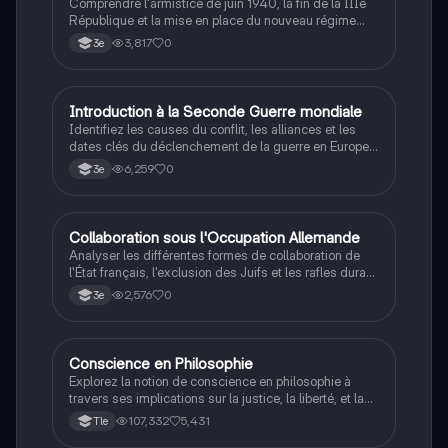
Comprendre l'armistice de juin 1940, la fin de la IIIe
République et la mise en place du nouveau régime
autoritaire de Philippe Pétain.
3,817
0
3e
I
Introduction à la Seconde Guerre mondiale
Histoire
Identifiez les causes du conflit, les alliances et les
dates clés du déclenchement de la guerre en Europe
et dans le Pacifique.
6,259
0
3e
C
Collaboration sous l'Occupation Allemande
Histoire
Analyser les différentes formes de collaboration de
l'État français, l'exclusion des Juifs et les rafles durant
la Seconde Guerre mondiale.
2,576
0
3e
Conscience en Philosophie
Philosophie
Explorez la notion de conscience en philosophie à
travers ses implications sur la justice, la liberté, et la
connaissance. Cette fiche de révision aborde les
107,332
5,431
Tle
débats philosophiques sur la conscience, le cogito, et