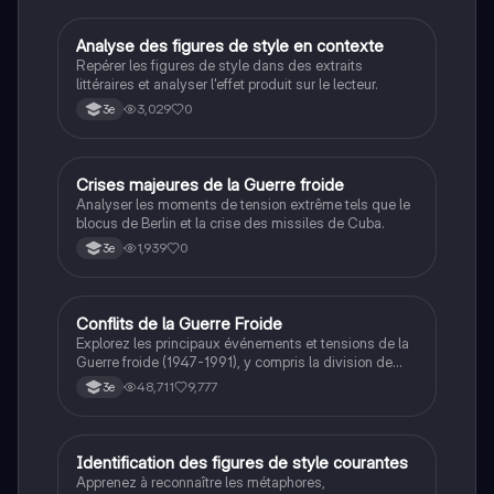
les valeurs morales, tout en intégrant des
perspectives contemporaines. Idéale pour les
étudiants en philosophie cherchant à approfondir leur
A
Analyse des figures de style en contexte
Français
compréhension des enjeux éthiques et existentiels.
Repérer les figures de style dans des extraits
littéraires et analyser l'effet produit sur le lecteur.
3,029
0
3e
C
Crises majeures de la Guerre froide
Histoire
Analyser les moments de tension extrême tels que le
blocus de Berlin et la crise des missiles de Cuba.
1,939
0
3e
Conflits de la Guerre Froide
Histoire
Explorez les principaux événements et tensions de la
Guerre froide (1947-1991), y compris la division de
l'Allemagne, la crise de Cuba, la guerre du Vietnam, et
48,711
9,777
3e
la course à l'espace. Cette fiche de révision couvre les
idéologies opposées des blocs Est et Ouest, les
crises majeures, et l'impact mondial de cette période
historique.
I
Identification des figures de style courantes
Français
Apprenez à reconnaître les métaphores,