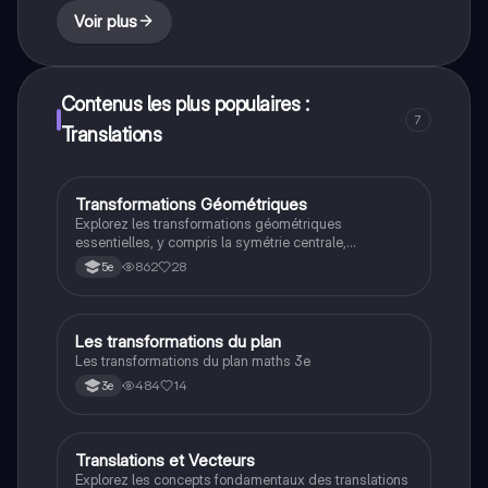
mathématiques cherchant à maîtriser les bases de la
Voir plus
géométrie.
Contenus les plus populaires :
7
Translations
Transformations Géométriques
Maths
Explorez les transformations géométriques
essentielles, y compris la symétrie centrale,
l'homothétie, la translation, la rotation et la symétrie
862
28
5e
axiale. Ce résumé présente les concepts clés et les
applications de chaque transformation, idéal pour les
étudiants en mathématiques. Type: résumé.
Les transformations du plan
Maths
Les transformations du plan maths 3e
484
14
3e
Translations et Vecteurs
Maths
Explorez les concepts fondamentaux des translations