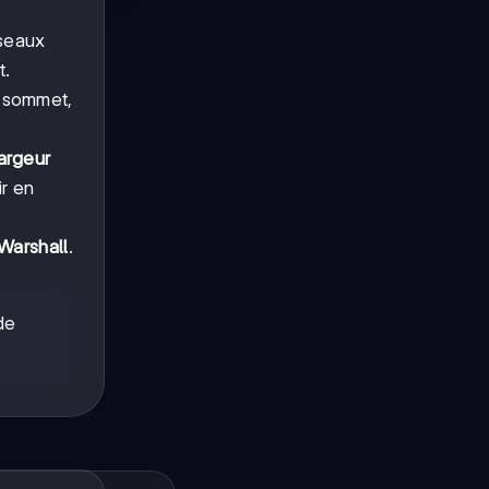
éseaux
t.
 sommet,
argeur
ir en
Warshall
.
de