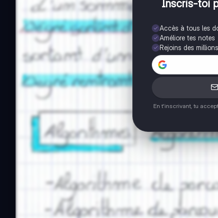
Inscris-toi 
Accès à tous les 
Améliore tes notes
Rejoins des million
En t'inscrivant, tu acce