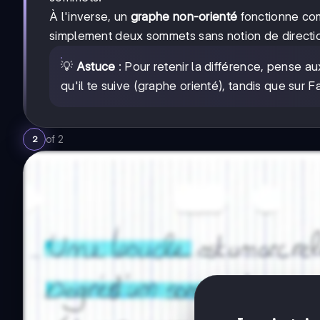
À l'inverse, un
graphe non-orienté
fonctionne com
simplement deux sommets sans notion de direction
💡
Astuce
: Pour retenir la différence, pense a
qu'il te suive (graphe orienté), tandis que sur 
of
2
2