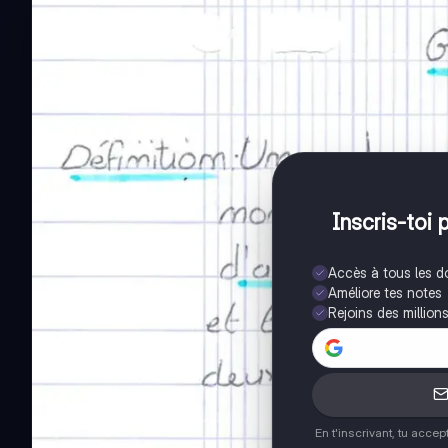
Inscris-toi 
Accès à tous les 
Améliore tes notes
Rejoins des million
En t'inscrivant, tu acce