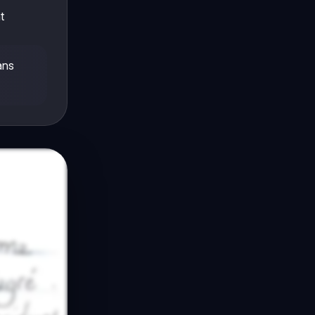
t
ans