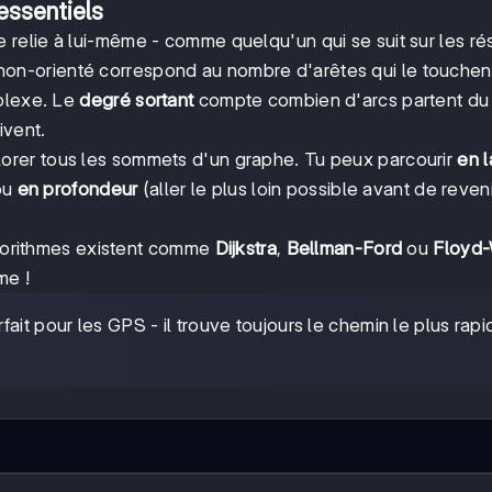
essentiels
e relie à lui-même - comme quelqu'un qui se suit sur les r
on-orienté correspond au nombre d'arêtes qui le touchen
mplexe. Le
degré sortant
compte combien d'arcs partent du
ivent.
lorer tous les sommets d'un graphe. Tu peux parcourir
en l
 ou
en profondeur
(aller le plus loin possible avant de reven
algorithmes existent comme
Dijkstra
,
Bellman-Ford
ou
Floyd-
me !
rfait pour les GPS - il trouve toujours le chemin le plus rapi