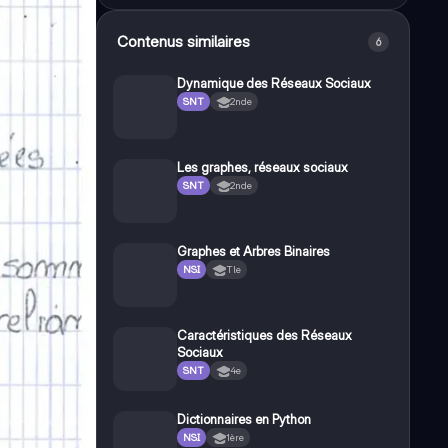
Contenus similaires
6
Dynamique des Réseaux Sociaux
SNT
2nde
Les graphes, réseaux sociaux
SNT
2nde
Graphes et Arbres Binaires
NSI
Tle
Caractéristiques des Réseaux
Sociaux
SNT
4e
Dictionnaires en Python
NSI
1ère