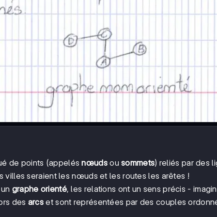
ué de points (appelés
nœuds
ou
sommets
) reliés par des l
 villes seraient les nœuds et les routes les arêtes !
s un
graphe orienté
, les relations ont un sens précis - imagi
lors des
arcs
et sont représentées par des couples ordonn