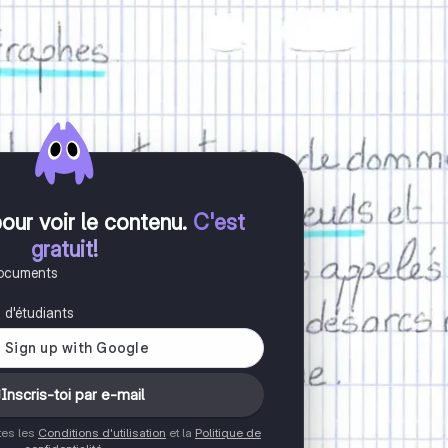
pour voir le contenu
.
C'est
gratuit!
documents
s d'étudiants
Inscris-toi par e-mail
ptes les
Conditions d'utilisation
et la
Politique de