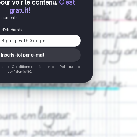
pour voir le contenu
.
C'est
gratuit!
documents
s d'étudiants
Inscris-toi par e-mail
ptes les
Conditions d'utilisation
et la
Politique de
confidentialité
.