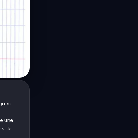
ignes
ne une
és de