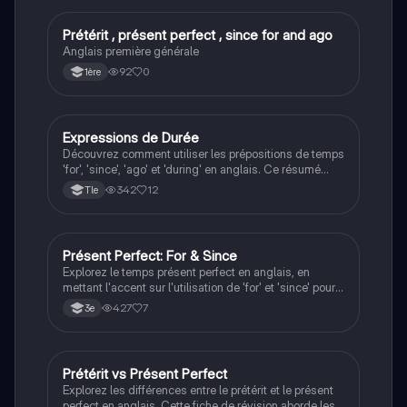
concepts grammaticaux.
Prétérit , présent perfect , since for and ago
Anglais
Anglais première générale
92
0
1ère
Expressions de Durée
Anglais
Découvrez comment utiliser les prépositions de temps
'for', 'since', 'ago' et 'during' en anglais. Ce résumé
aborde leurs significations, contextes d'utilisation et
342
12
Tle
traductions en français, avec des exemples pratiques
pour chaque expression. Idéal pour les étudiants
souhaitant maîtriser les nuances des phrases
temporelles.
Présent Perfect: For & Since
Anglais
Explorez le temps présent perfect en anglais, en
mettant l'accent sur l'utilisation de 'for' et 'since' pour
exprimer la durée. Ce résumé couvre la construction
427
7
3e
du temps, les exemples pratiques, et les expressions
clés comme 'already', 'yet', et 'never'. Idéal pour les
élèves de 3ème cherchant à maîtriser ce concept
grammatical essentiel.
Prétérit vs Présent Perfect
Anglais
Explorez les différences entre le prétérit et le présent
perfect en anglais. Cette fiche de révision aborde les