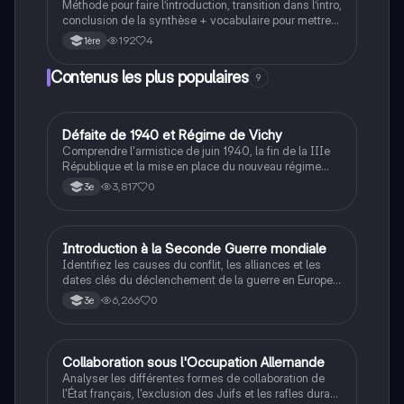
Méthode pour faire l’introduction, transition dans l’intro,
conclusion de la synthèse + vocabulaire pour mettre
en valeur, représenter, dire, similitude, contraire,
192
4
1ère
concession, cause, conséquence, exemple, ajout,
expliquer, Opposition
Contenus les plus populaires
9
D
Défaite de 1940 et Régime de Vichy
Histoire
Comprendre l'armistice de juin 1940, la fin de la IIIe
République et la mise en place du nouveau régime
autoritaire de Philippe Pétain.
3,817
0
3e
I
Introduction à la Seconde Guerre mondiale
Histoire
Identifiez les causes du conflit, les alliances et les
dates clés du déclenchement de la guerre en Europe
et dans le Pacifique.
6,266
0
3e
C
Collaboration sous l'Occupation Allemande
Histoire
Analyser les différentes formes de collaboration de
l'État français, l'exclusion des Juifs et les rafles durant