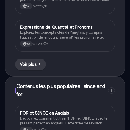
règles d'utilisation, les verbes réguliers et irréguliers,
221
8
3e
ainsi que les expressions temporelles comme 'since',
'for' et 'ago'. Idéal pour les étudiants souhaitant
maîtriser ces temps verbaux.
Expressions de Quantité et Pronoms
Anglais
Explorez les concepts clés de l'anglais, y compris
l'utilisation de 'enough', 'several', les pronoms réfléchis
et personnels, ainsi que les déterminants possessifs.
1,210
5
6e
Ce résumé vous aidera à maîtriser les nuances de la
langue anglaise, avec des exemples pratiques et des
explications claires. Type de document : fiche de
révision.
Voir plus
Contenus les plus populaires : since and
3
for
FOR et SINCE en Anglais
Anglais
Découvrez comment utiliser 'FOR' et 'SINCE' avec le
présent perfect en anglais. Cette fiche de révision
explique les différences entre ces deux prépositions,
165
3
4e