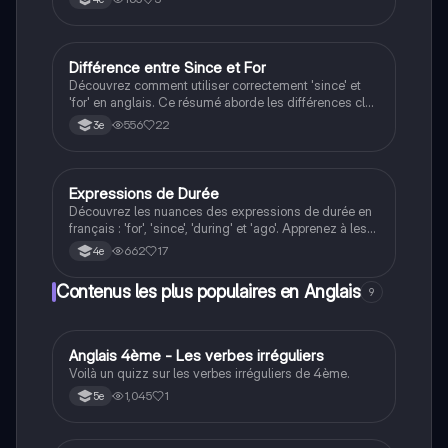
avec des exemples clairs pour illustrer leur utilisation.
Idéal pour les étudiants souhaitant maîtriser les
nuances de la langue anglaise.
Différence entre Since et For
Anglais
Découvrez comment utiliser correctement 'since' et
'for' en anglais. Ce résumé aborde les différences clés
entre ces deux expressions de temps, avec des
556
22
3e
exemples pratiques pour illustrer leur usage. Idéal
pour les étudiants souhaitant maîtriser les phrases
temporelles en anglais.
Expressions de Durée
Anglais
Découvrez les nuances des expressions de durée en
français : 'for', 'since', 'during' et 'ago'. Apprenez à les
utiliser correctement dans des phrases et à répondre
662
17
4e
aux questions de temps. Ce résumé couvre les points
essentiels pour maîtriser ces concepts clés en
Contenus les plus populaires en Anglais
9
grammaire française.
A
Anglais 4ème - Les verbes irréguliers
Anglais
Voilà un quizz sur les verbes irréguliers de 4ème.
1,045
1
5e