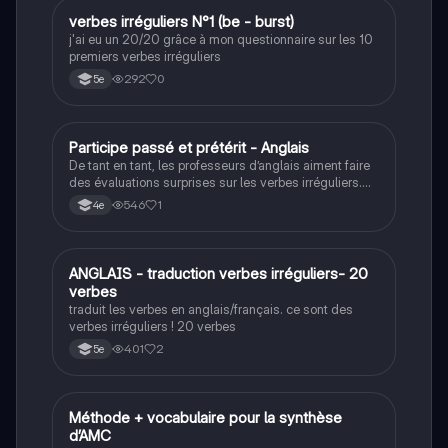
V
verbes irréguliers N°1 (be - burst)
Anglais
j'ai eu un 20/20 grâce à mon questionnaire sur les 10
premiers verbes irréguliers
292
0
5e
P
Participe passé et prétérit - Anglais
Anglais
De tant en tant, les professeurs d’anglais aiment faire
des évaluations surprises sur les verbes irréguliers.
Ce quiz va vous aidez à réviser quelques verbes
546
1
4e
irréguliers.
A
ANGLAIS - traduction verbes irréguliers- 20
Anglais
verbes
traduit les verbes en anglais/français. ce sont des
verbes irréguliers ! 20 verbes
401
2
5e
Méthode + vocabulaire pour la synthèse
Anglais
d’AMC