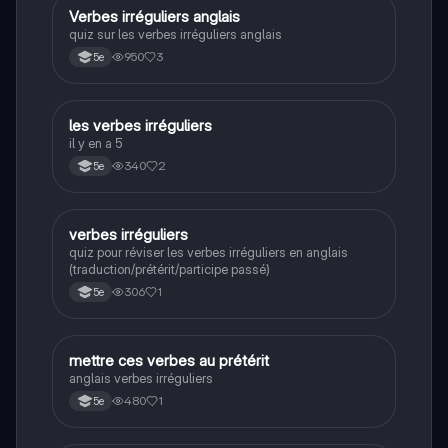
V
Verbes irréguliers anglais
Anglais
quiz sur les verbes irréguliers anglais
950
3
5e
L
les verbes irréguliers
Anglais
il y en a 5
340
2
5e
V
verbes irréguliers
Anglais
quiz pour réviser les verbes irréguliers en anglais
(traduction/prétérit/participe passé)
306
1
5e
M
mettre ces verbes au prétérit
Anglais
anglais verbes irréguliers
480
1
5e