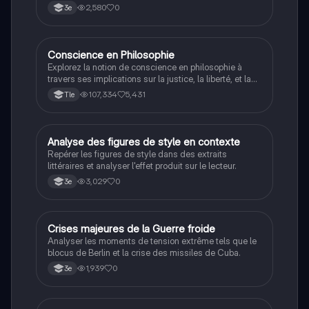
la Seconde Guerre mondiale.
2,580
0
3e
Conscience en Philosophie
Philosophie
Explorez la notion de conscience en philosophie à
travers ses implications sur la justice, la liberté, et la
connaissance. Cette fiche de révision aborde les
107,334
5,431
Tle
débats philosophiques sur la conscience, le cogito, et
les valeurs morales, tout en intégrant des
perspectives contemporaines. Idéale pour les
étudiants en philosophie cherchant à approfondir leur
A
Analyse des figures de style en contexte
Français
compréhension des enjeux éthiques et existentiels.
Repérer les figures de style dans des extraits
littéraires et analyser l'effet produit sur le lecteur.
3,029
0
3e
C
Crises majeures de la Guerre froide
Histoire
Analyser les moments de tension extrême tels que le
blocus de Berlin et la crise des missiles de Cuba.
1,939
0
3e