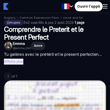
Ouvrir l'appli
Anglais
Common Expression Pairs
since and for
342
vues
·
Mis à jour
2 août 2026
·
1 page
Anglais
Comprendre le Preterit et le
Present Perfect
Emmma
Suivre
@
emma_ml0
Tu galères avec le
prétérit
et le
present perfect
en...
Affiche plus
of
1
1