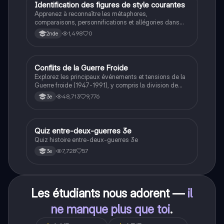
I
Identification des figures de style courantes
Français
Apprenez à reconnaître les métaphores,
comparaisons, personnifications et allégories dans
des phrases simples.
1,498
0
2nde
Conflits de la Guerre Froide
Histoire
Explorez les principaux événements et tensions de la
Guerre froide (1947-1991), y compris la division de
l'Allemagne, la crise de Cuba, la guerre du Vietnam, et
48,713
9,776
3e
la course à l'espace. Cette fiche de révision couvre les
idéologies opposées des blocs Est et Ouest, les
crises majeures, et l'impact mondial de cette période
historique.
Q
Quiz entre-deux-guerres 3e
Histoire
Quiz histoire entre-deux-guerres 3e
7,728
57
3e
Les étudiants nous adorent —
il
ne manque plus que toi
.