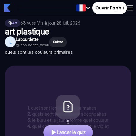
Ouvrir l'appli
63
vues
·
Mis à jour
28 juil. 2026
Art
art plastique
Labourdette
L
Suivre
@
labourdette_xkmu
quels sont les couleurs primaires
1
.
quel sont les couleurs primaires
2
.
quels sont les couleurs secondaires
3
.
le bleu et le jaune forme quel couleur
5
4
.
quel couleur forme le bleu et le violet
Lancer le quiz