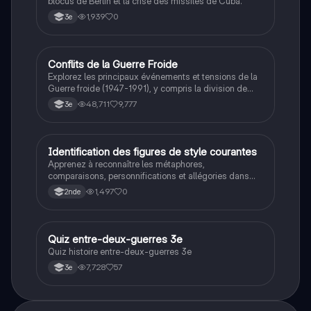
blocus de Berlin et la crise des missiles de Cuba.
1,939
0
3e
Conflits de la Guerre Froide
Histoire
Explorez les principaux événements et tensions de la
Guerre froide (1947-1991), y compris la division de
l'Allemagne, la crise de Cuba, la guerre du Vietnam, et
48,711
9,777
3e
la course à l'espace. Cette fiche de révision couvre les
idéologies opposées des blocs Est et Ouest, les
crises majeures, et l'impact mondial de cette période
historique.
I
Identification des figures de style courantes
Français
Apprenez à reconnaître les métaphores,
comparaisons, personnifications et allégories dans
des phrases simples.
1,497
0
2nde
Q
Quiz entre-deux-guerres 3e
Histoire
Quiz histoire entre-deux-guerres 3e
7,728
57
3e