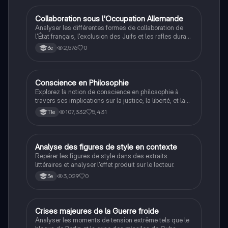
C
Collaboration sous l'Occupation Allemande
Histoire
Analyser les différentes formes de collaboration de
l'État français, l'exclusion des Juifs et les rafles durant
la Seconde Guerre mondiale.
2,576
0
3e
Conscience en Philosophie
Philosophie
Explorez la notion de conscience en philosophie à
travers ses implications sur la justice, la liberté, et la
connaissance. Cette fiche de révision aborde les
107,332
5,431
Tle
débats philosophiques sur la conscience, le cogito, et
les valeurs morales, tout en intégrant des
perspectives contemporaines. Idéale pour les
étudiants en philosophie cherchant à approfondir leur
A
Analyse des figures de style en contexte
Français
compréhension des enjeux éthiques et existentiels.
Repérer les figures de style dans des extraits
littéraires et analyser l'effet produit sur le lecteur.
3,029
0
3e
C
Crises majeures de la Guerre froide
Histoire
Analyser les moments de tension extrême tels que le