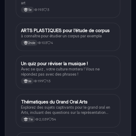
art
193
3
5e
ARTS PLASTIQUES pour l'étude de corpus
Art
à connaître pour étudier un corpus par exemple
103
4
2nde
U
Un quiz pour réviser la musique !
Art
Avec se quiz , votre culture montera ! Vous ne
répondez pas avec des phrases !
199
13
6e
Thématiques du Grand Oral Arts
Art
Explorez des sujets captivants pour le grand oral en
Arts, incluant des questions sur la représentation
culturelle, l'impact des nouvelles technologies sur
2,039
54
Tle
l'art, et le rôle de l'artiste dans la société
contemporaine. Ce document propose des pistes de
réflexion sur des thèmes variés tels que l'art urbain, la