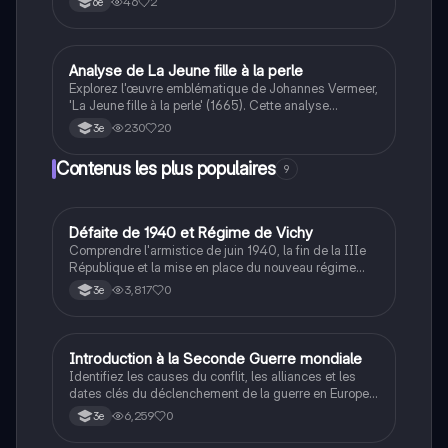
46
2
6e
Analyse de La Jeune fille à la perle
Français
Explorez l'œuvre emblématique de Johannes Vermeer,
'La Jeune fille à la perle' (1665). Cette analyse
détaillée couvre la composition, les couleurs, et le
230
20
3e
sens de la peinture, mettant en lumière le contraste
entre la richesse symbolisée par la perle et la
Contenus les plus populaires
9
simplicité de la tenue de la jeune fille. Idéal pour les
étudiants en histoire de l'art et en analyse visuelle.
D
Défaite de 1940 et Régime de Vichy
Histoire
Comprendre l'armistice de juin 1940, la fin de la IIIe
République et la mise en place du nouveau régime
autoritaire de Philippe Pétain.
3,817
0
3e
I
Introduction à la Seconde Guerre mondiale
Histoire
Identifiez les causes du conflit, les alliances et les
dates clés du déclenchement de la guerre en Europe
et dans le Pacifique.
6,259
0
3e