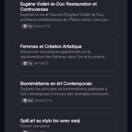
matérialité des œuvres, et les pratiques
Eugène Viollet-le-Duc: Restauration et
Art
collaboratives. Idéal pour les étudiants préparant leur
Controverses
grand oral.
Explorez la vie et l'œuvre d'Eugène Viollet-le-Duc,
architecte emblématique du 19ème siècle, connu pour
ses restaurations controversées de monuments
540
11
Tle
historiques tels que Notre-Dame de Paris. Cette
synthèse aborde ses méthodes de restauration, ses
critiques, et son impact sur l'architecture gothique et
romane. Type: résumé thématique.
Femmes et Création Artistique
Art
Découvrez une analyse approfondie sur la
représentation des femmes dans l'art et le cinéma,
explorant le concept de 'femme objet' versus 'homme
713
7
Tle
créateur'. Cette dissertation, notée 20/20, aborde des
figures emblématiques comme Artemisia Gentileschi
et Louise Bourgeois, tout en intégrant des réflexions
sur le féminisme et la féminité dans les arts visuels.
Biomimétisme en Art Contemporain
STD2A
Thème : Femmes, Féminité, Féminisme.
Explorez les principes du biomimétisme appliqués à
l'art contemporain à travers des exemples innovants.
Ce document présente des œuvres inspirées par la
226
13
1ère
nature, des techniques de fabrication durables et des
analyses méthodologiques. Type : résumé de cours.
Spill art au stylo bic avec sanji
Art
Dessin one piece