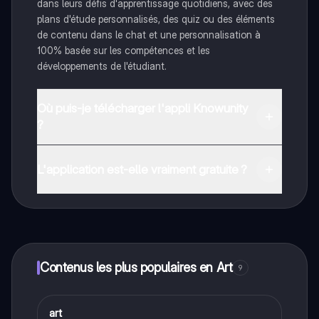
dans leurs défis d'apprentissage quotidiens, avec des
plans d'étude personnalisés, des quiz ou des éléments
de contenu dans le chat et une personnalisation à
100% basée sur les compétences et les
développements de l'étudiant.
Où puis-je télécharger l'appli Knowunity
?
Tu peux télécharger l'application dans Google Play
Store et dans l'App Store d'Apple.
L'application est-elle vraiment gratuite ?
Oui, tu as un accès entièrement gratuit à tous les
contenus de l'appli, tu peux chatter ou suivre les
créateurs à tout moment. De plus, nous proposons
Knowunity Premium, qui te permet de réviser sans
limites!
Contenus les plus populaires en Art
9
A
art
Art