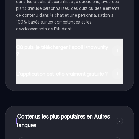
dans leurs défis d'apprentissage quotidiens, avec des
plans d'étude personnalisés, des quiz ou des éléments
de contenu dans le chat et une personnalisation à
100% basée sur les compétences et les
développements de l'étudiant.
Où puis-je télécharger l'appli Knowunity
?
Tu peux télécharger l'application dans Google Play
Store et dans l'App Store d'Apple.
L'application est-elle vraiment gratuite ?
Oui, tu as un accès entièrement gratuit à tous les
contenus de l'appli, tu peux chatter ou suivre les
créateurs à tout moment. De plus, nous proposons
Knowunity Premium, qui te permet de réviser sans
limites!
Contenus les plus populaires en Autres
9
langues