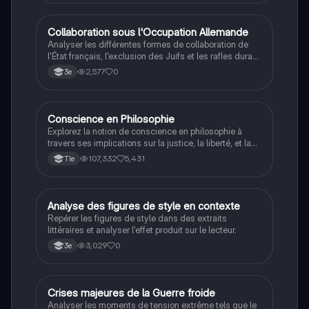
C
Collaboration sous l'Occupation Allemande
Histoire
Analyser les différentes formes de collaboration de
l'État français, l'exclusion des Juifs et les rafles durant
la Seconde Guerre mondiale.
2,577
0
3e
Conscience en Philosophie
Philosophie
Explorez la notion de conscience en philosophie à
travers ses implications sur la justice, la liberté, et la
connaissance. Cette fiche de révision aborde les
107,332
5,431
Tle
débats philosophiques sur la conscience, le cogito, et
les valeurs morales, tout en intégrant des
perspectives contemporaines. Idéale pour les
étudiants en philosophie cherchant à approfondir leur
A
Analyse des figures de style en contexte
Français
compréhension des enjeux éthiques et existentiels.
Repérer les figures de style dans des extraits
littéraires et analyser l'effet produit sur le lecteur.
3,029
0
3e
C
Crises majeures de la Guerre froide
Histoire
Analyser les moments de tension extrême tels que le