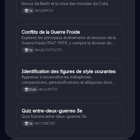
blocus de Berlin et la crise des missiles de Cuba.
1,939
0
3e
Conflits de la Guerre Froide
Histoire
Explorez les principaux événements et tensions de la
Guerre froide (1947-1991), y compris la division de
l'Allemagne, la crise de Cuba, la guerre du Vietnam, et
48,711
9,777
3e
la course à l'espace. Cette fiche de révision couvre les
idéologies opposées des blocs Est et Ouest, les
crises majeures, et l'impact mondial de cette période
historique.
I
Identification des figures de style courantes
Français
Apprenez à reconnaître les métaphores,
comparaisons, personnifications et allégories dans
des phrases simples.
1,497
0
2nde
Q
Quiz entre-deux-guerres 3e
Histoire
Quiz histoire entre-deux-guerres 3e
7,728
57
3e