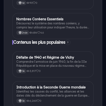
90
0
4e
Nombres Coréens Essentiels
Autres langues
Découvrez le système des nombres coréens, y
compris leur utilisation pour indiquer l'heure, la durée,
l'âge et le comptage d'objets. Ce résumé couvre les
684
46
2nde
chiffres de 1 à 100 et les variations selon les
classificateurs. Idéal pour les étudiants en langue
Contenus les plus populaires
9
coréenne.
D
Défaite de 1940 et Régime de Vichy
Histoire
Comprendre l'armistice de juin 1940, la fin de la IIIe
République et la mise en place du nouveau régime
autoritaire de Philippe Pétain.
3,817
0
3e
I
Introduction à la Seconde Guerre mondiale
Histoire
Identifiez les causes du conflit, les alliances et les
dates clés du déclenchement de la guerre en Europe
et dans le Pacifique.
6,260
0
3e