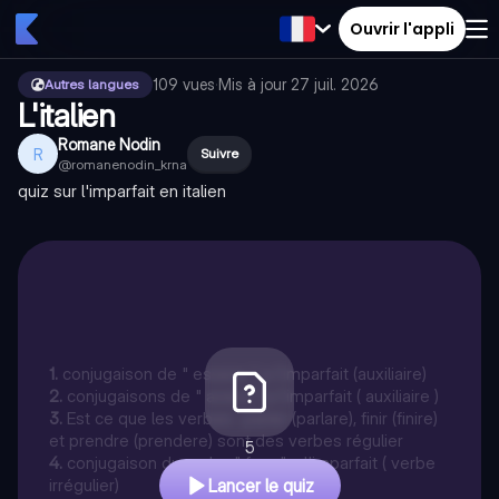
Ouvrir l'appli
109
vues
·
Mis à jour
27 juil. 2026
Autres langues
L'italien
Romane Nodin
R
Suivre
@
romanenodin_krna
quiz sur l'imparfait en italien
1
.
conjugaison de " essere " a l'imparfait (auxiliaire)
2
.
conjugaisons de " avere " a l'imparfait ( auxiliaire )
3
.
Est ce que les verbes ; parler (parlare), finir (finire)
et prendre (prendere) sont des verbes régulier
5
4
.
conjugaison du verbe " fare " a l'imparfait ( verbe
irrégulier)
Lancer le quiz