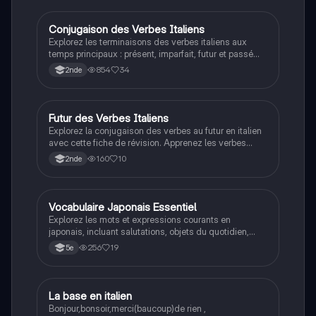
qui souhaitent maîtriser la date en portugais.
Conjugaison des Verbes Italiens
Autres langues
Explorez les terminaisons des verbes italiens aux
temps principaux : présent, imparfait, futur et passé
simple. Ce résumé couvre également la conjugaison
854
34
2nde
des auxiliaires, essentiel pour maîtriser la grammaire
italienne. Type : résumé.
Futur des Verbes Italiens
Autres langues
Explorez la conjugaison des verbes au futur en italien
avec cette fiche de révision. Apprenez les verbes
irréguliers et les règles de formation pour les verbes
160
10
2nde
en ARE, ERE et IRE. Idéal pour les étudiants
souhaitant maîtriser le futur en italien.
Vocabulaire Japonais Essentiel
Autres langues
Explorez les mots et expressions courants en
japonais, incluant salutations, objets du quotidien,
verbes, adjectifs et vocabulaire alimentaire. Idéal pour
256
19
5e
les étudiants débutants souhaitant enrichir leur
lexique. Type: résumé.
L
La base en italien
Espagnol
Bonjour,bonsoir,merci(baucoup)de rien ,