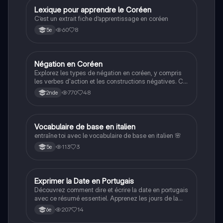
Lexique pour apprendre le Coréen
Autres langues
C’est un extrait fiche d’apprentissage en coréen
60
8
5e
Négation en Coréen
Autres langues
Explorez les types de négation en coréen, y compris
les verbes d'action et les constructions négatives. Ce
résumé aborde les pronoms personnels, les suffixes
770
48
2nde
et les règles grammaticales essentielles pour
maîtriser la négation. Idéal pour les étudiants en
langue coréenne.
V
Vocabulaire de base en italien
Autres langues
entraîne toi avec le vocabulaire de base en italien 🌸
113
3
5e
Exprimer la Date en Portugais
Autres langues
Découvrez comment dire et écrire la date en portugais
avec ce résumé essentiel. Apprenez les jours de la
semaine, les nombres de 0 à 31, et les mois de
207
14
6e
l'année. Idéal pour les étudiants en langues et ceux