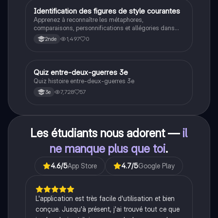
historique.
I
Identification des figures de style courantes
Français
Apprenez à reconnaître les métaphores,
comparaisons, personnifications et allégories dans
des phrases simples.
1,497
0
2nde
Q
Quiz entre-deux-guerres 3e
Histoire
Quiz histoire entre-deux-guerres 3e
7,728
57
3e
Les étudiants nous adorent —
il
ne manque plus que toi
.
4.6
/5
App Store
4.7
/5
Google Play
L'application est très facile d'utilisation et bien
conçue. Jusqu'à présent, j'ai trouvé tout ce que