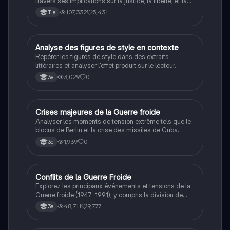
travers ses implications sur la justice, la liberté, et la
connaissance. Cette fiche de révision aborde les
107,332
5,431
Tle
débats philosophiques sur la conscience, le cogito, et
les valeurs morales, tout en intégrant des
perspectives contemporaines. Idéale pour les
étudiants en philosophie cherchant à approfondir leur
A
Analyse des figures de style en contexte
Français
compréhension des enjeux éthiques et existentiels.
Repérer les figures de style dans des extraits
littéraires et analyser l'effet produit sur le lecteur.
3,029
0
3e
C
Crises majeures de la Guerre froide
Histoire
Analyser les moments de tension extrême tels que le
blocus de Berlin et la crise des missiles de Cuba.
1,939
0
3e
Conflits de la Guerre Froide
Histoire
Explorez les principaux événements et tensions de la
Guerre froide (1947-1991), y compris la division de
l'Allemagne, la crise de Cuba, la guerre du Vietnam, et
48,711
9,777
3e
la course à l'espace. Cette fiche de révision couvre les
idéologies opposées des blocs Est et Ouest, les
crises majeures, et l'impact mondial de cette période