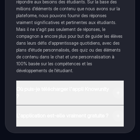
répondre aux besoins des étudiants. Sur la base des
millions d'éléments de contenu que nous avons sur la
plateforme, nous pouvons fournir des réponses
vraiment significatives et pertinentes aux étudiants.
Mais il ne s'agit pas seulement de réponses, le
compagnon a encore plus pour but de guider les élèves
dans leurs défis d'apprentissage quotidiens, avec des
plans d'étude personnalisés, des quiz ou des éléments
de contenu dans le chat et une personnalisation à
100% basée sur les compétences et les
développements de l'étudiant.
Où puis-je télécharger l'appli Knowunity
?
Tu peux télécharger l'application dans Google Play
Store et dans l'App Store d'Apple.
L'application est-elle vraiment gratuite ?
Oui, tu as un accès entièrement gratuit à tous les
contenus de l'appli, tu peux chatter ou suivre les