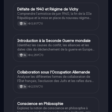
D
Défaite de 1940 et Régime de Vichy
Histoire
Comprendre l'armistice de juin 1940, la fin de la IIIe
République et la mise en place du nouveau régime
autoritaire de Philippe Pétain.
3,817
0
3e
I
Introduction à la Seconde Guerre mondiale
Histoire
Identifiez les causes du conflit, les alliances et les
dates clés du déclenchement de la guerre en Europe
et dans le Pacifique.
6,259
0
3e
C
Collaboration sous l'Occupation Allemande
Histoire
Analyser les différentes formes de collaboration de
l'État français, l'exclusion des Juifs et les rafles durant
la Seconde Guerre mondiale.
2,576
0
3e
Conscience en Philosophie
Philosophie
Explorez la notion de conscience en philosophie à