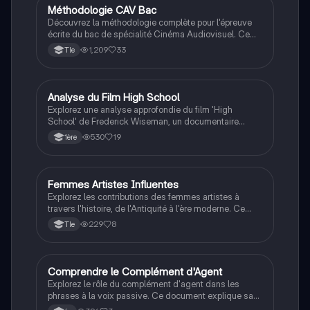
Méthodologie CAV Bac
Cinéma
Découvrez la méthodologie complète pour l'épreuve
écrite du bac de spécialité Cinéma Audiovisuel. Ce
guide aborde les deux parties de l'examen, incluant
1,209
33
Tle
l'analyse d'extraits de films, la réécriture créative, et
les stratégies de réponse argumentée. Idéal pour les
étudiants souhaitant maîtriser les techniques
d'analyse cinématographique et améliorer leur
Analyse du Film High School
Cinéma
performance lors de l'épreuve.
Explorez une analyse approfondie du film 'High
School' de Frederick Wiseman, un documentaire
marquant sur la vie dans un lycée américain en 1968.
530
19
1ère
Cette fiche de révision aborde les techniques de
montage, le détachement des personnages face aux
événements politiques, et la représentation de
l'autorité dans l'éducation. Idéale pour les étudiants
Femmes Artistes Influentes
Cinéma
en cinéma audiovisuel.
Explorez les contributions des femmes artistes à
travers l'histoire, de l'Antiquité à l'ère moderne. Ce
document présente des figures emblématiques
229
8
Tle
comme Artemisia Gentileschi, Frida Kahlo et Louise
Bourgeois, tout en abordant les défis rencontrés par
ces artistes dans un contexte de féminisme et
d'invisibilité. Type: résumé thématique pour le
Comprendre le Complément d'Agent
Français
programme FFF (Femmes, Féminité, Féminisme) en
Explorez le rôle du complément d'agent dans les
histoire des arts.
phrases à la voix passive. Ce document explique sa
définition, son utilisation et sa relation avec la voix