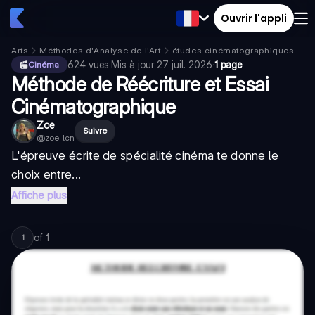
Ouvrir l'appli
Arts
Méthodes d'Analyse de l'Art
études cinématographiques
624
vues
·
Mis à jour
27 juil. 2026
·
1 page
Cinéma
Méthode de Réécriture et Essai
Cinématographique
Zoe
Suivre
@
zoe_lcn
L'épreuve écrite de spécialité cinéma te donne le
choix entre...
Affiche plus
of
1
1