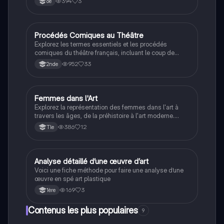
394
3
6e
active à travers des exemples clairs. Idéal pour les
collégiens en français.
Procédés Comiques au Théâtre
Français
Explorez les termes essentiels et les procédés
comiques du théâtre français, incluant le coup de
théâtre, le monologue, et les différents types de
952
33
2nde
comique. Cette fiche de révision fournit des
définitions claires et des exemples pour mieux
comprendre l'art dramatique. Idéal pour les étudiants
en littérature et théâtre.
Femmes dans l'Art
Cinéma
Explorez la représentation des femmes dans l'art à
travers les âges, de la préhistoire à l'art moderne.
Cette carte mentale aborde des thèmes clés tels que
386
12
Tle
la féminité, le regard masculin, et les figures
emblématiques comme les sorcières et les femmes
fatales. Idéal pour les étudiants en histoire des arts,
ce contenu met en lumière les enjeux de la condition
Analyse détaillé d’une œuvre d’art
Cinéma
féminine et les mouvements pour les droits des
Voici une fiche méthode pour faire une analyse d’une
femmes.
œuvre en spé art plastique
169
3
1ère
Contenus les plus populaires
9