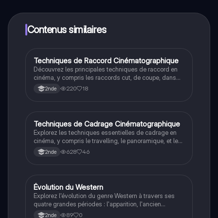
créateurs à tout moment. De plus, nous proposons
Knowunity Premium, qui te permet de réviser sans
limites!
Contenus similaires
Techniques de Raccord Cinématographique
Cinéma
Découvrez les principales techniques de raccord en
cinéma, y compris les raccords cut, de coupe, dans
l'axe, regard, direction et filé. Apprenez comment ces
220
18
2nde
techniques influencent la narration visuelle et évitent
les faux raccords. Ce résumé est essentiel pour les
étudiants en analyse de film et en production
cinématographique.
Techniques de Cadrage Cinématographique
Cinéma
Explorez les techniques essentielles de cadrage en
cinéma, y compris le travelling, le panoramique, et les
différents angles de prise de vue. Ce résumé détaillé
628
46
2nde
vous guide à travers les choix de distance, d'axe et
de composition pour captiver votre audience. Idéal
pour les étudiants en études cinématographiques.
Évolution du Western
Histoire
Explorez l'évolution du genre Western à travers ses
quatre grandes périodes : l'apparition, l'ancien
Western, le Nouveau Western et le Western Spaghetti.
89
0
2nde