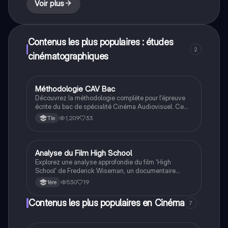
Voir plus
performance lors de l'épreuve.
Contenus les plus populaires : études
2
cinématographiques
Méthodologie CAV Bac
Cinéma
Découvrez la méthodologie complète pour l'épreuve
écrite du bac de spécialité Cinéma Audiovisuel. Ce
guide aborde les deux parties de l'examen, incluant
1,209
33
Tle
l'analyse d'extraits de films, la réécriture créative, et
les stratégies de réponse argumentée. Idéal pour les
étudiants souhaitant maîtriser les techniques
d'analyse cinématographique et améliorer leur
Analyse du Film High School
Cinéma
performance lors de l'épreuve.
Explorez une analyse approfondie du film 'High
School' de Frederick Wiseman, un documentaire
marquant sur la vie dans un lycée américain en 1968.
530
19
1ère
Cette fiche de révision aborde les techniques de
montage, le détachement des personnages face aux
Contenus les plus populaires en Cinéma
7
événements politiques, et la représentation de
l'autorité dans l'éducation. Idéale pour les étudiants
en cinéma audiovisuel.