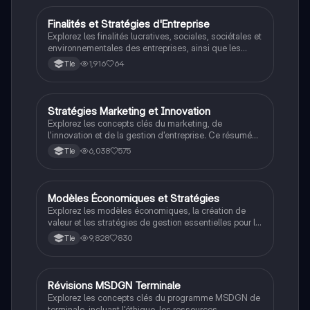
Finalités et Stratégies d'Entreprise
STMG
Explorez les finalités lucratives, sociales, sociétales et
environnementales des entreprises, ainsi que les
ressources, diagnostics stratégiques, et approches
1,916
64
Tle
marketing. Ce résumé essentiel pour le bac MSGN
couvre les styles de direction, les facteurs de
motivation, et les modèles économiques. Idéal pour
une préparation efficace aux examens.
Stratégies Marketing et Innovation
STMG
Explorez les concepts clés du marketing, de
l'innovation et de la gestion d'entreprise. Ce résumé
couvre l'étude de marché, les approches marketing, la
6,038
575
Tle
digitalisation de la relation client, et les indicateurs de
création de valeur. Idéal pour les étudiants préparant
le Bac MSDGN, ce document fournit une vue
d'ensemble des stratégies essentielles pour répondre
Modèles Économiques et Stratégies
STMG
aux besoins des consommateurs et optimiser la
Explorez les modèles économiques, la création de
performance organisationnelle.
valeur et les stratégies de gestion essentielles pour le
BAC MSDGN. Cette fiche de révision couvre les
9,828
830
Tle
concepts clés tels que les ressources humaines, les
styles de management, et les approches marketing.
Idéale pour les étudiants préparant leur examen, elle
offre une vue d'ensemble des pratiques commerciales
Révisions MSDGN Terminale
STMG
et des structures organisationnelles.
Explorez les concepts clés du programme MSDGN de
terminale, incluant l'éthique, les ressources