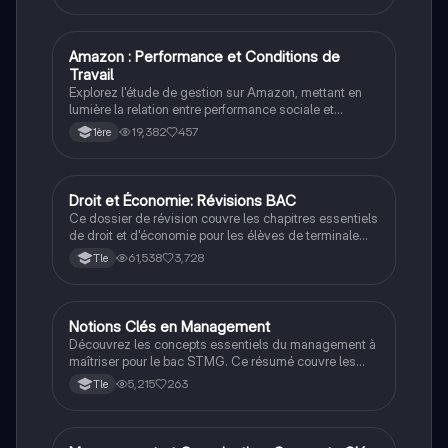
des coûts. Idéal pour préparer efficacement l'épreuve
de management, il inclut des notions sur la
performance, l'organisation des entreprises, et les
Amazon : Performance et Conditions de
STMG
relations avec les parties prenantes.
Travail
Explorez l'étude de gestion sur Amazon, mettant en
lumière la relation entre performance sociale et
commerciale. Ce dossier aborde l'impact des
19,382
457
1ère
conditions de travail sur la performance de
l'entreprise, ainsi que les stratégies de croissance et
d'innovation technologique. Idéal pour les étudiants
en gestion souhaitant comprendre les enjeux
Droit et Économie: Révisions BAC
STMG
contemporains du e-commerce. Type : Synthèse
Ce dossier de révision couvre les chapitres essentiels
d'étude de gestion.
de droit et d'économie pour les élèves de terminale
STMG, incluant des thèmes tels que la responsabilité
61,538
3,728
Tle
civile, les droits des travailleurs, la redistribution
sociale, et les politiques économiques. Préparez-vous
efficacement pour le BAC avec des concepts clés et
des exemples pratiques.
Notions Clés en Management
STMG
Découvrez les concepts essentiels du management à
maîtriser pour le bac STMG. Ce résumé couvre les
types d'organisation, les styles de direction, la
5,215
263
Tle
communication d'équipe, le diagnostic stratégique, et
bien plus encore. Idéal pour une révision efficace et
ciblée.