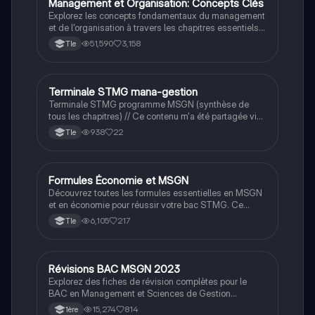
Management et Organisation: Concepts Clés
STMG
Explorez les concepts fondamentaux du management
et de l'organisation à travers les chapitres essentiels
du programme de terminale STMG. Ce résumé couvre
51,590
3,158
Tle
des thèmes tels que la stratégie d'entreprise, la
motivation des employés, l'organisation de la
production, et l'impact des technologies numériques.
Idéal pour préparer le BAC et comprendre les enjeux
Terminale STMG mana-gestion
STMG
contemporains du management.
Terminale STMG programme MSGN (synthèse de
tous les chapitres) // Ce contenu m'a été partagée via
un lien drive sur tiktok je l'ai enregistré ici pour l'avoir
938
22
Tle
dans ma bibliothèque sur n'importe quelle appareil et
aider ceux en ayant besoin.
Formules Économie et MSGN
STMG
Découvrez toutes les formules essentielles en MSGN
et en économie pour réussir votre bac STMG. Ce
document couvre des concepts clés tels que le seuil
6,105
217
Tle
de rentabilité, le coût de revient, le PIB, et bien plus
encore, pour vous aider à maîtriser vos calculs et
optimiser vos performances académiques.
Révisions BAC MSGN 2023
STMG
Explorez des fiches de révision complètes pour le
BAC en Management et Sciences de Gestion
Numérique (MSGN). Ce document couvre des
15,274
814
1ère