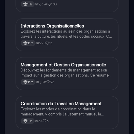
Fordisme et le Toyotisme. Ce résumé aborde les
2,394
103
Tle
mécanismes de coordination, les risques pour les
salariés, et les méthodes de travail rigides et souples.
Idéal pour les étudiants en management cherchant à
comprendre comment assurer un fonctionnement
Interactions Organisationnelles
STMG
cohérent des organisations.
Explorez les interactions au sein des organisations à
travers la culture, les rituels, et les codes sociaux. Ce
résumé aborde les croyances culturelles, les
290
15
1ère
stéréotypes, et l'importance des réseaux sociaux
d'entreprise (RSE) pour faciliter la collaboration. Idéal
pour comprendre les dynamiques sociales et
culturelles en milieu professionnel.
Management et Gestion Organisationnelle
STMG
Découvrez les fondements du management et son
impact sur la gestion des organisations. Ce résumé
aborde les quatre fonctions essentielles du
1,175
32
1ère
management, la distinction entre management
opérationnel et stratégique, et leur importance pour
atteindre les objectifs organisationnels. Type de
document : résumé.
Coordination du Travail en Management
STMG
Explorez les modes de coordination dans le
management, y compris l'ajustement mutuel, la
supervision directe, et la standardisation des
64
3
Tle
résultats. Ce dossier aborde également les concepts
de centralisation et décentralisation du pouvoir, ainsi