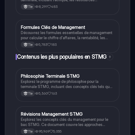
financières, la communication sociale, et les modèles
8,291
483
Tle
économiques. Ce document couvre les chapitres 1 à
14, offrant une vue d'ensemble essentielle pour réussir
vos examens. Type : Fiche de révisions.
Formules Clés de Management
STMG
Découvrez les formules essentielles de management
pour calculer le chiffre d'affaires, la rentabilité, les
marges et bien plus. Ce résumé inclut des calculs de
5,783
183
Tle
profitabilité, de coûts, et d'indicateurs de performance,
idéal pour les étudiants en gestion.
Contenus les plus populaires en STMG
9
Philosophie Terminale STMG
STMG
Explorez le programme de philosophie pour la
terminale STMG, incluant des concepts clés tels que
la religion, la liberté, la justice, et la vérité. Ce
5,360
163
Tle
document propose également une méthodologie
détaillée pour la dissertation, avec des conseils
pratiques pour structurer vos arguments et développer
vos idées. Idéal pour les étudiants souhaitant
Révisions Management STMG
STMG
approfondir leur compréhension des enjeux
Explorez les concepts clés du management pour le
philosophiques contemporains.
bac STMG. Ce document couvre les approches
marketing, la gestion des ressources humaines, les
95,969
5,055
Tle
stratégies de croissance, et les méthodes de calcul