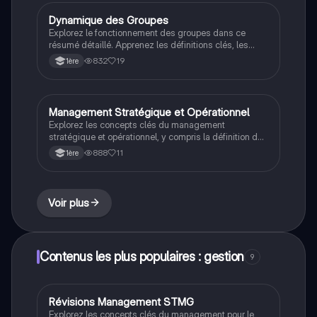
que les approches comme le toyotisme et le fordisme.
Idéal pour réviser les dynamiques d'équipe et
Dynamique des Groupes
STMG
l'organisation du travail.
Explorez le fonctionnement des groupes dans ce
résumé détaillé. Apprenez les définitions clés, les
caractéristiques des groupes, et comment l'identité
832
19
1ère
personnelle et sociale influence les interactions. Idéal
pour les étudiants en gestion et en sociologie.
Management Stratégique et Opérationnel
STMG
Explorez les concepts clés du management
stratégique et opérationnel, y compris la définition des
objectifs, l'organisation du travail, et l'évaluation de
888
11
1ère
l'efficacité. Ce résumé aborde les différences entre les
décisions à long terme des dirigeants et la mise en
œuvre quotidienne par le personnel encadrant. Idéal
pour les étudiants en STMG.
Voir plus
Contenus les plus populaires : gestion
9
Révisions Management STMG
STMG
Explorez les concepts clés du management pour le