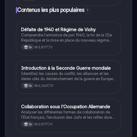
concepts clés tels que les styles de management, les
modèles économiques, la chaîne de valeur de Porter,
Contenus les plus populaires
9
et bien plus. Idéal pour les étudiants en STMG
souhaitant approfondir leur compréhension des enjeux
de gestion et de marketing.
D
Défaite de 1940 et Régime de Vichy
Histoire
Comprendre l'armistice de juin 1940, la fin de la IIIe
République et la mise en place du nouveau régime
autoritaire de Philippe Pétain.
3,817
0
3e
I
Introduction à la Seconde Guerre mondiale
Histoire
Identifiez les causes du conflit, les alliances et les
dates clés du déclenchement de la guerre en Europe
et dans le Pacifique.
6,260
0
3e
C
Collaboration sous l'Occupation Allemande
Histoire
Analyser les différentes formes de collaboration de
l'État français, l'exclusion des Juifs et les rafles durant
la Seconde Guerre mondiale.
2,577
0
3e