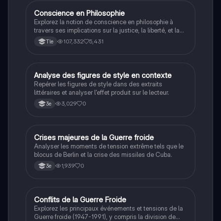
Conscience en Philosophie
Philosophie
Explorez la notion de conscience en philosophie à
travers ses implications sur la justice, la liberté, et la
connaissance. Cette fiche de révision aborde les
107,332
5,431
Tle
débats philosophiques sur la conscience, le cogito, et
les valeurs morales, tout en intégrant des
perspectives contemporaines. Idéale pour les
étudiants en philosophie cherchant à approfondir leur
A
Analyse des figures de style en contexte
Français
compréhension des enjeux éthiques et existentiels.
Repérer les figures de style dans des extraits
littéraires et analyser l'effet produit sur le lecteur.
3,029
0
3e
C
Crises majeures de la Guerre froide
Histoire
Analyser les moments de tension extrême tels que le
blocus de Berlin et la crise des missiles de Cuba.
1,939
0
3e
Conflits de la Guerre Froide
Histoire
Explorez les principaux événements et tensions de la
Guerre froide (1947-1991), y compris la division de