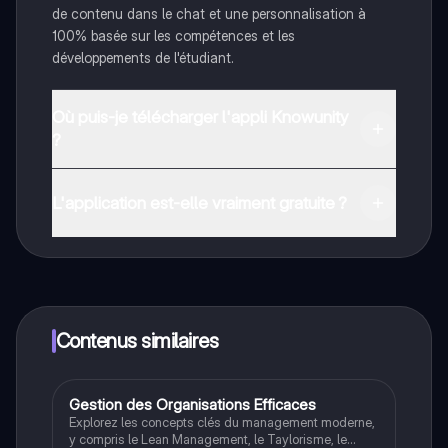
de contenu dans le chat et une personnalisation à
100% basée sur les compétences et les
développements de l'étudiant.
Où puis-je télécharger l'appli Knowunity
?
Tu peux télécharger l'application dans Google Play
Store et dans l'App Store d'Apple.
L'application est-elle vraiment gratuite ?
Oui, tu as un accès entièrement gratuit à tous les
contenus de l'appli, tu peux chatter ou suivre les
créateurs à tout moment. De plus, nous proposons
Knowunity Premium, qui te permet de réviser sans
limites!
Contenus similaires
Gestion des Organisations Efficaces
STMG
Explorez les concepts clés du management moderne,
y compris le Lean Management, le Taylorisme, le