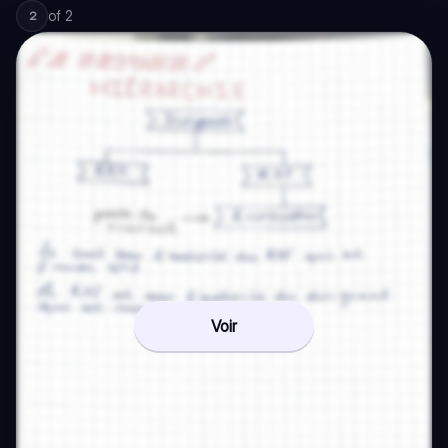
of
2
2
Voir