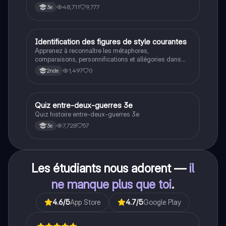
l'Allemagne, la crise de Cuba, la guerre du Vietnam, et
48,711
9,777
3e
la course à l'espace. Cette fiche de révision couvre les
idéologies opposées des blocs Est et Ouest, les
crises majeures, et l'impact mondial de cette période
historique.
I
Identification des figures de style courantes
Français
Apprenez à reconnaître les métaphores,
comparaisons, personnifications et allégories dans
des phrases simples.
1,497
0
2nde
Q
Quiz entre-deux-guerres 3e
Histoire
Quiz histoire entre-deux-guerres 3e
7,728
57
3e
Les étudiants nous adorent —
il
ne manque plus que toi
.
4.6
/5
App Store
4.7
/5
Google Play