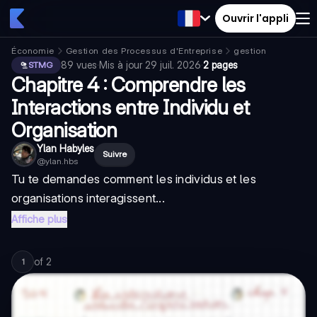
Ouvrir l'appli
Économie
Gestion des Processus d'Entreprise
gestion
89
vues
·
Mis à jour
29 juil. 2026
·
2 pages
STMG
Chapitre 4 : Comprendre les
Interactions entre Individu et
Organisation
Ylan Habyles
Suivre
@
ylan.hbs
Tu te demandes comment les individus et les
organisations interagissent...
Affiche plus
of
2
1