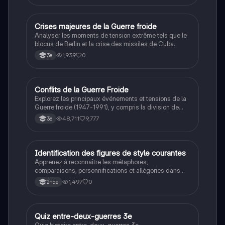
C
Crises majeures de la Guerre froide
Histoire
Analyser les moments de tension extrême tels que le
blocus de Berlin et la crise des missiles de Cuba.
1,939
0
3e
Conflits de la Guerre Froide
Histoire
Explorez les principaux événements et tensions de la
Guerre froide (1947-1991), y compris la division de
l'Allemagne, la crise de Cuba, la guerre du Vietnam, et
48,711
9,777
3e
la course à l'espace. Cette fiche de révision couvre les
idéologies opposées des blocs Est et Ouest, les
crises majeures, et l'impact mondial de cette période
historique.
I
Identification des figures de style courantes
Français
Apprenez à reconnaître les métaphores,
comparaisons, personnifications et allégories dans
des phrases simples.
1,497
0
2nde
Q
Quiz entre-deux-guerres 3e
Histoire