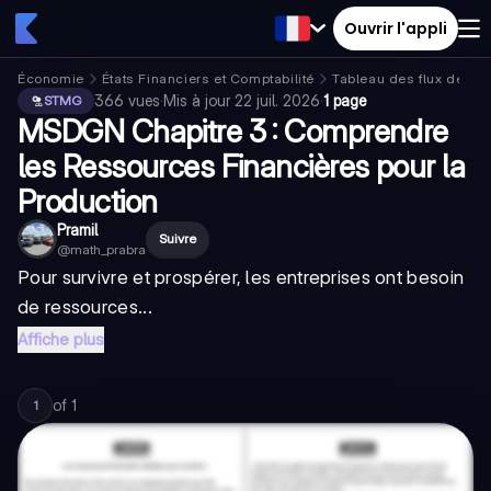
Ouvrir l'appli
Économie
États Financiers et Comptabilité
Tableau des flux de tré
366
vues
·
Mis à jour
22 juil. 2026
·
1 page
STMG
MSDGN Chapitre 3 : Comprendre
les Ressources Financières pour la
Production
Pramil
Suivre
@
math_prabra
Pour survivre et prospérer, les entreprises ont besoin
de
ressources...
Affiche plus
of
1
1