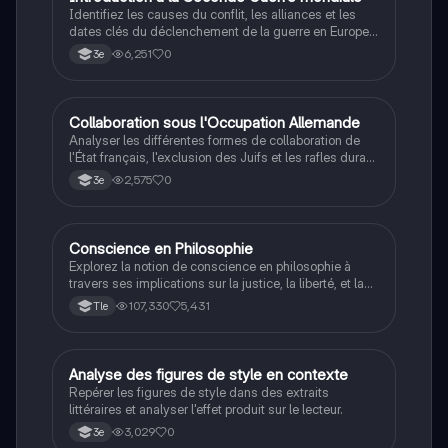
Identifiez les causes du conflit, les alliances et les
dates clés du déclenchement de la guerre en Europe
et dans le Pacifique.
6,251
0
3e
C
Collaboration sous l'Occupation Allemande
Histoire
Analyser les différentes formes de collaboration de
l'État français, l'exclusion des Juifs et les rafles durant
la Seconde Guerre mondiale.
2,575
0
3e
Conscience en Philosophie
Philosophie
Explorez la notion de conscience en philosophie à
travers ses implications sur la justice, la liberté, et la
connaissance. Cette fiche de révision aborde les
107,330
5,431
Tle
débats philosophiques sur la conscience, le cogito, et
les valeurs morales, tout en intégrant des
perspectives contemporaines. Idéale pour les
étudiants en philosophie cherchant à approfondir leur
A
Analyse des figures de style en contexte
Français
compréhension des enjeux éthiques et existentiels.
Repérer les figures de style dans des extraits
littéraires et analyser l'effet produit sur le lecteur.
3,029
0
3e