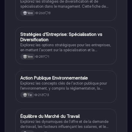
Explorez les stratégies de diversification et de
spécialisation dans le management. Cette fiche de
révision aborde les avantages et les risques associés
266
8
1ère
à chaque approche, ainsi que les types de
diversification : horizontale, verticale et conglomérale.
Idéale pour les étudiants en gestion souhaitant
approfondir leur compréhension des options
Stratégies d'Entreprise: Spécialisation vs
STMG
stratégiques.
Diversification
Explorez les options stratégiques pour les entreprises,
en mettant l'accent sur la spécialisation et la
diversification. Ce résumé aborde les avantages et
281
1
1ère
inconvénients de chaque approche, ainsi que leur
impact sur la rentabilité et la gestion des risques.
Idéal pour les étudiants en management cherchant à
comprendre les dynamiques stratégiques.
Action Publique Environnementale
SES
Explorez les concepts clés de l'action publique pour
l'environnement, y compris la réglementation, la
taxation, les subventions, et la gouvernance multi-
213
3
Tle
niveaux. Ce résumé couvre les définitions
essentielles et les mécanismes d'intervention pour
promouvoir un développement durable. Type de
contenu : résumé.
Équilibre du Marché du Travail
STMG
Explorez les dynamiques de l'offre et de la demande
de travail, les facteurs influençant les salaires, et le
rôle des négociations collectives et individuelles dans