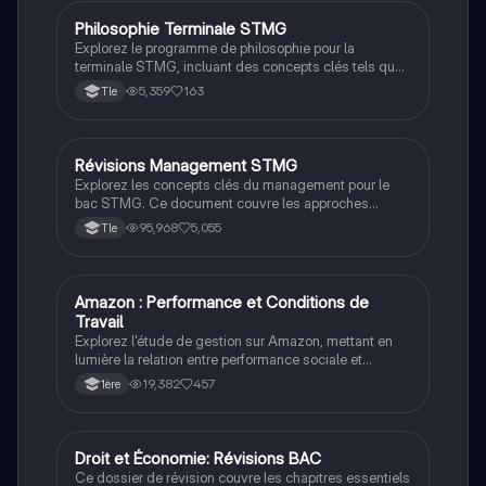
Philosophie Terminale STMG
STMG
Explorez le programme de philosophie pour la
terminale STMG, incluant des concepts clés tels que
la religion, la liberté, la justice, et la vérité. Ce
5,359
163
Tle
document propose également une méthodologie
détaillée pour la dissertation, avec des conseils
pratiques pour structurer vos arguments et développer
vos idées. Idéal pour les étudiants souhaitant
Révisions Management STMG
STMG
approfondir leur compréhension des enjeux
Explorez les concepts clés du management pour le
philosophiques contemporains.
bac STMG. Ce document couvre les approches
marketing, la gestion des ressources humaines, les
95,968
5,055
Tle
stratégies de croissance, et les méthodes de calcul
des coûts. Idéal pour préparer efficacement l'épreuve
de management, il inclut des notions sur la
performance, l'organisation des entreprises, et les
Amazon : Performance et Conditions de
STMG
relations avec les parties prenantes.
Travail
Explorez l'étude de gestion sur Amazon, mettant en
lumière la relation entre performance sociale et
commerciale. Ce dossier aborde l'impact des
19,382
457
1ère
conditions de travail sur la performance de
l'entreprise, ainsi que les stratégies de croissance et
d'innovation technologique. Idéal pour les étudiants
en gestion souhaitant comprendre les enjeux
Droit et Économie: Révisions BAC
STMG
contemporains du e-commerce. Type : Synthèse
Ce dossier de révision couvre les chapitres essentiels