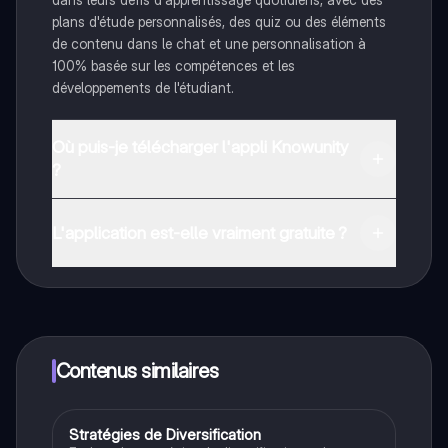
plans d'étude personnalisés, des quiz ou des éléments
de contenu dans le chat et une personnalisation à
100% basée sur les compétences et les
développements de l'étudiant.
Où puis-je télécharger l'appli Knowunity
?
Tu peux télécharger l'application dans Google Play
Store et dans l'App Store d'Apple.
L'application est-elle vraiment gratuite ?
Oui, tu as un accès entièrement gratuit à tous les
contenus de l'appli, tu peux chatter ou suivre les
créateurs à tout moment. De plus, nous proposons
Knowunity Premium, qui te permet de réviser sans
limites!
Contenus similaires
Stratégies de Diversification
STMG