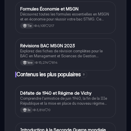
Formules Économie et MSGN
STMG
Découvrez toutes les formules essentielles en MSGN
et en économie pour réussir votre bac STMG. Ce
document couvre des concepts clés tels que le seuil
6,105
217
Tle
de rentabilité, le coût de revient, le PIB, et bien plus
encore, pour vous aider à maîtriser vos calculs et
optimiser vos performances académiques.
Révisions BAC MSGN 2023
STMG
Explorez des fiches de révision complètes pour le
BAC en Management et Sciences de Gestion
Numérique (MSGN). Ce document couvre des
15,274
814
1ère
concepts clés tels que les styles de management, les
modèles économiques, la chaîne de valeur de Porter,
Contenus les plus populaires
9
et bien plus. Idéal pour les étudiants en STMG
souhaitant approfondir leur compréhension des enjeux
de gestion et de marketing.
D
Défaite de 1940 et Régime de Vichy
Histoire
Comprendre l'armistice de juin 1940, la fin de la IIIe
République et la mise en place du nouveau régime
autoritaire de Philippe Pétain.
3,816
0
3e
I
Introduction à la Seconde Guerre mondiale
Histoire