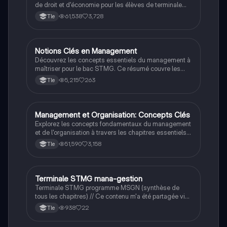
d'étude de gestion.
de droit et d'économie pour les élèves de terminale
STMG, incluant des thèmes tels que la responsabilité
61,538
3,728
Tle
civile, les droits des travailleurs, la redistribution
sociale, et les politiques économiques. Préparez-vous
efficacement pour le BAC avec des concepts clés et
des exemples pratiques.
Notions Clés en Management
STMG
Découvrez les concepts essentiels du management à
maîtriser pour le bac STMG. Ce résumé couvre les
types d'organisation, les styles de direction, la
5,215
263
Tle
communication d'équipe, le diagnostic stratégique, et
bien plus encore. Idéal pour une révision efficace et
ciblée.
Management et Organisation: Concepts Clés
STMG
Explorez les concepts fondamentaux du management
et de l'organisation à travers les chapitres essentiels
du programme de terminale STMG. Ce résumé couvre
51,590
3,158
Tle
des thèmes tels que la stratégie d'entreprise, la
motivation des employés, l'organisation de la
production, et l'impact des technologies numériques.
Idéal pour préparer le BAC et comprendre les enjeux
Terminale STMG mana-gestion
STMG
contemporains du management.
Terminale STMG programme MSGN (synthèse de
tous les chapitres) // Ce contenu m'a été partagée via
un lien drive sur tiktok je l'ai enregistré ici pour l'avoir
938
22
Tle
dans ma bibliothèque sur n'importe quelle appareil et
aider ceux en ayant besoin.