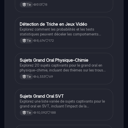
513
8
Tle
Détection de Triche en Jeux Vidéo
Grand oral
Explorez comment les probabilités et les tests
statistiques peuvent déceler les comportements
frauduleux lors des compétitions de jeux vidéo. Ce
8,674
172
Tle
document aborde l'utilisation de modèles de
prédiction, l'analyse des performances des joueurs, et
les méthodes pour identifier les anomalies et les
corrélations suspectes. Type: Exposé sur les
Sujets Grand Oral Physique-Chimie
Grand oral
mathématiques appliquées.
Explorez 20 sujets captivants pour le grand oral en
physique-chimie, incluant des thèmes sur les trous
noirs, la médecine nucléaire, l'effet Doppler, et l'impact
6,333
69
Tle
des panneaux photovoltaïques sur l'environnement.
Idéal pour les étudiants préparant leur présentation
finale.
Sujets Grand Oral SVT
Grand oral
Explorez une liste variée de sujets captivants pour le
grand oral en SVT, incluant l'impact de la
luminothérapie sur le cerveau, l'efficacité de
10,092
188
Tle
l'immunothérapie par rapport à la chimiothérapie, et les
effets du stress sur la santé et l'apprentissage. Idéal
pour les étudiants cherchant des idées pertinentes et