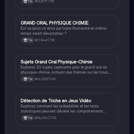
3,517
78
Tle
étapes clés de la corrosion, les réactions
électrochimiques et les transformations des
hydroxydes de fer. Type : corrigé d'oral en Physique-
Chimie.
GRAND ORAL PHYSIQUE CHIMIE
Grand oral
Est ce qu’un cri émis par toute l’humanité en même
temps serait dévastateur ?
1,344
18
Tle
Sujets Grand Oral Physique-Chimie
Grand oral
Explorez 20 sujets captivants pour le grand oral en
physique-chimie, incluant des thèmes sur les trous
noirs, la médecine nucléaire, l'effet Doppler, et l'impact
6,333
69
Tle
des panneaux photovoltaïques sur l'environnement.
Idéal pour les étudiants préparant leur présentation
finale.
Détection de Triche en Jeux Vidéo
Grand oral
Explorez comment les probabilités et les tests
statistiques peuvent déceler les comportements
frauduleux lors des compétitions de jeux vidéo. Ce
8,674
172
Tle
document aborde l'utilisation de modèles de
prédiction, l'analyse des performances des joueurs, et
les méthodes pour identifier les anomalies et les