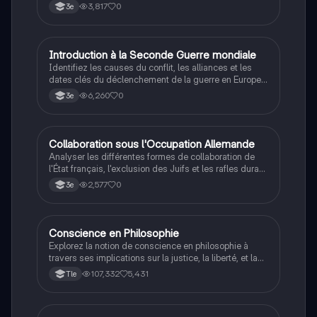
autoritaire de Philippe Pétain.
3,817
0
3e
I
Introduction à la Seconde Guerre mondiale
Histoire
Identifiez les causes du conflit, les alliances et les
dates clés du déclenchement de la guerre en Europe
et dans le Pacifique.
6,260
0
3e
C
Collaboration sous l'Occupation Allemande
Histoire
Analyser les différentes formes de collaboration de
l'État français, l'exclusion des Juifs et les rafles durant
la Seconde Guerre mondiale.
2,577
0
3e
Conscience en Philosophie
Philosophie
Explorez la notion de conscience en philosophie à
travers ses implications sur la justice, la liberté, et la
connaissance. Cette fiche de révision aborde les
107,332
5,431
Tle
débats philosophiques sur la conscience, le cogito, et
les valeurs morales, tout en intégrant des
perspectives contemporaines. Idéale pour les