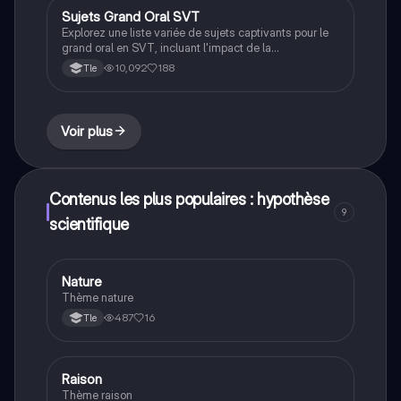
corrélations suspectes. Type: Exposé sur les
Sujets Grand Oral SVT
Grand oral
mathématiques appliquées.
Explorez une liste variée de sujets captivants pour le
grand oral en SVT, incluant l'impact de la
luminothérapie sur le cerveau, l'efficacité de
10,092
188
Tle
l'immunothérapie par rapport à la chimiothérapie, et les
effets du stress sur la santé et l'apprentissage. Idéal
pour les étudiants cherchant des idées pertinentes et
actuelles pour leur présentation.
Voir plus
Contenus les plus populaires : hypothèse
9
scientifique
Nature
Autres
Thème nature
487
16
Tle
Raison
Autres
Thème raison