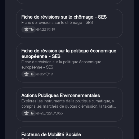
numériques. Cette fiche de révision aborde également
la qualité de l'emploi et son rôle dans l'intégration
sociale, essentielle pour les étudiants en Sciences
Fiche de révisions sur le chômage - SES
SES
Économiques et Sociales (SES).
Fiche de révisions sur le chômage - SES
1,221
19
Tle
Fiche de révision sur la politique économique
SES
européenne - SES
Fiche de révision sur la politique économique
européenne - SES
851
19
Tle
Actions Publiques Environnementales
SES
Explorez les instruments de la politique climatique, y
compris les marchés de quotas d'émission, la taxation
écologique et le rôle des lobbies. Cette fiche de
45,722
1,955
Tle
révision en Sciences Économiques et Sociales aborde
les enjeux de développement durable, les inégalités
de richesse, et les dynamiques politiques influençant
l'action publique pour l'environnement.
Facteurs de Mobilité Sociale
SES