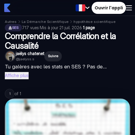
Ouvrir l'appli
Autres
La Démarche Scientifique
hypothèse scientifique
717
vues
·
Mis à jour
21 juil. 2026
·
1 page
SES
Comprendre la Corrélation et la
Causalité
jaëlys chatenet
Suivre
@
jaelyss.s
Tu galères avec les stats en SES ? Pas de...
Affiche plus
of
1
1