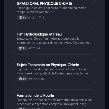
actuelles pour leur présentation.
GRAND ORAL PHYSIQUE CHIMIE
Grand oral
Est ce qu’un cri émis par toute l’humanité en même
temps serait dévastateur ?
1,344
18
Tle
Film Hydrolipidique et Peau
Filières pro
Explorez le rôle du film hydrolipidique dans la
protection de la peau et du cuir chevelu. Ce document
aborde la composition, l'importance du pH, et
179
4
Tle
l'interaction avec la flore cutanée, tout en détaillant les
variations selon l'âge et le type de peau. Type de
contenu : résumé éducatif sur la biologie de la peau.
Sujets Innovants en Physique-Chimie
Grand oral
Explorez 15 sujets captivants pour le Grand Oral en
Physique-Chimie, allant de l'astronomie à la chimie
verte. Cette fiche présente des questions stimulantes
9,700
83
Tle
sur des thèmes tels que l'impact des matériaux sur
l'environnement, les technologies énergétiques, et les
avancées médicales. Idéale pour préparer votre
présentation et approfondir vos connaissances
Formation de la Rouille
Grand oral
scientifiques.
Découvrez le mécanisme de formation de la rouille, un
processus d'oxydation complexe impliquant le fer,
l'eau et le dioxygène. Ce document présente les