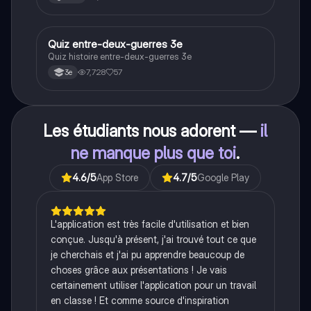
Q
Quiz entre-deux-guerres 3e
Histoire
Quiz histoire entre-deux-guerres 3e
7,728
57
3e
Les étudiants nous adorent —
il
ne manque plus que toi
.
4.6
/5
App Store
4.7
/5
Google Play
L'application est très facile d'utilisation et bien
conçue. Jusqu'à présent, j'ai trouvé tout ce que
je cherchais et j'ai pu apprendre beaucoup de
choses grâce aux présentations ! Je vais
certainement utiliser l'application pour un travail
en classe ! Et comme source d'inspiration