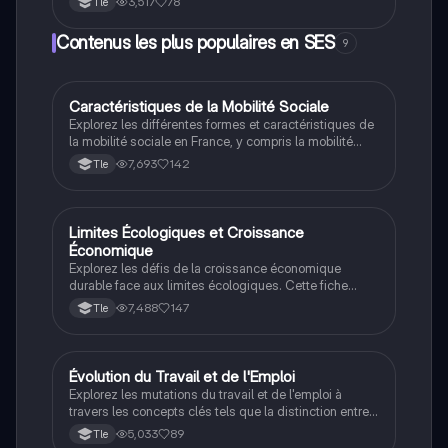
3,517
78
Tle
étapes clés de la corrosion, les réactions
électrochimiques et les transformations des
Contenus les plus populaires en SES
9
hydroxydes de fer. Type : corrigé d'oral en Physique-
Chimie.
Caractéristiques de la Mobilité Sociale
SES
Explorez les différentes formes et caractéristiques de
la mobilité sociale en France, y compris la mobilité
structurelle et la fluidité sociale. Cette fiche présente
7,693
142
Tle
les trajectoires de mobilité ascendante, descendante
et de reproduction sociale, ainsi que les spécificités
de la mobilité masculine et féminine. Idéale pour les
étudiants préparant le bac en Sciences Économiques
Limites Écologiques et Croissance
SES
et Sociales (SES).
Économique
Explorez les défis de la croissance économique
durable face aux limites écologiques. Cette fiche
aborde les impacts de l'innovation, les externalités
7,488
147
Tle
négatives, et le lien entre progrès technique et
inégalités de revenus. Idéale pour les étudiants
préparant le bac en SES, elle couvre les sources de
croissance, les facteurs de production, et les enjeux
Évolution du Travail et de l'Emploi
SES
environnementaux.
Explorez les mutations du travail et de l'emploi à
travers les concepts clés tels que la distinction entre
travail, activité, emploi et chômage, ainsi que l'impact
5,033
89
Tle
des nouvelles formes d'emploi et des technologies