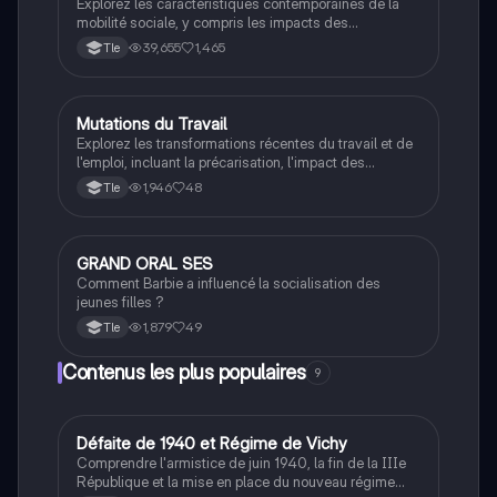
Explorez les caractéristiques contemporaines de la
mobilité sociale, y compris les impacts des
ressources familiales, des niveaux de formation et
39,655
1,465
Tle
des évolutions socioprofessionnelles. Ce chapitre de
Sciences Économiques et Sociales (SES) aborde les
inégalités sociales et leur influence sur la réussite
scolaire et professionnelle. Idéal pour les étudiants
Mutations du Travail
SES
cherchant à comprendre les dynamiques de la
Explorez les transformations récentes du travail et de
mobilité sociale en France.
l'emploi, incluant la précarisation, l'impact des
technologies numériques, et les modèles
1,946
48
Tle
organisationnels. Ce cours aborde les concepts clés
tels que le chômage, l'inactivité, et les effets du
taylorisme et du fordisme sur les conditions de travail.
Idéal pour les étudiants en sociologie et sciences
GRAND ORAL SES
SES
économiques.
Comment Barbie a influencé la socialisation des
jeunes filles ?
1,879
49
Tle
Contenus les plus populaires
9
D
Défaite de 1940 et Régime de Vichy
Histoire
Comprendre l'armistice de juin 1940, la fin de la IIIe
République et la mise en place du nouveau régime