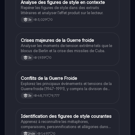
étudiants en philosophie cherchant à approfondir leur
A
Analyse des figures de style en contexte
Français
compréhension des enjeux éthiques et existentiels.
Repérer les figures de style dans des extraits
littéraires et analyser l'effet produit sur le lecteur.
3,029
0
3e
C
Crises majeures de la Guerre froide
Histoire
Analyser les moments de tension extrême tels que le
blocus de Berlin et la crise des missiles de Cuba.
1,939
0
3e
Conflits de la Guerre Froide
Histoire
Explorez les principaux événements et tensions de la
Guerre froide (1947-1991), y compris la division de
l'Allemagne, la crise de Cuba, la guerre du Vietnam, et
48,711
9,777
3e
la course à l'espace. Cette fiche de révision couvre les
idéologies opposées des blocs Est et Ouest, les
crises majeures, et l'impact mondial de cette période
historique.
I
Identification des figures de style courantes
Français
Apprenez à reconnaître les métaphores,
comparaisons, personnifications et allégories dans
des phrases simples.
1,497
0
2nde