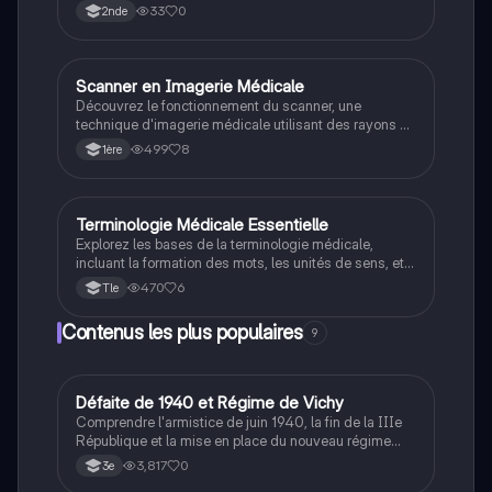
reproduction humaine.
33
0
2nde
Scanner en Imagerie Médicale
ST2S
Découvrez le fonctionnement du scanner, une
technique d'imagerie médicale utilisant des rayons X
pour créer des images 3D précises. Ce document
499
8
1ère
aborde les principes techniques, les avantages et
inconvénients, ainsi que les applications médicales
comme le scanner thoracique et cérébral. Type:
résumé.
Terminologie Médicale Essentielle
ST2S
Explorez les bases de la terminologie médicale,
incluant la formation des mots, les unités de sens, et
leur utilisation dans le domaine de la santé. Ce
470
6
Tle
document fournit des exercices pratiques pour
identifier et construire des termes médicaux, facilitant
Contenus les plus populaires
9
ainsi la communication entre professionnels de santé.
Type : résumé éducatif.
D
Défaite de 1940 et Régime de Vichy
Histoire
Comprendre l'armistice de juin 1940, la fin de la IIIe
République et la mise en place du nouveau régime
autoritaire de Philippe Pétain.
3,817
0
3e