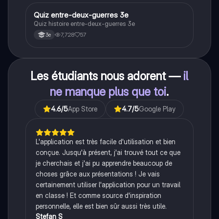
Q
Quiz entre-deux-guerres 3e
Histoire
Quiz histoire entre-deux-guerres 3e
7,728
57
3e
Les étudiants nous adorent —
il
ne manque plus que toi
.
4.6
/5
App Store
4.7
/5
Google Play
L'application est très facile d'utilisation et bien
conçue. Jusqu'à présent, j'ai trouvé tout ce que
je cherchais et j'ai pu apprendre beaucoup de
choses grâce aux présentations ! Je vais
certainement utiliser l'application pour un travail
en classe ! Et comme source d'inspiration
personnelle, elle est bien sûr aussi très utile.
Stefan S