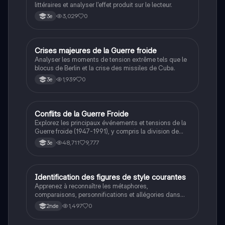
littéraires et analyser l'effet produit sur le lecteur.
3,029
0
3e
C
Crises majeures de la Guerre froide
Histoire
Analyser les moments de tension extrême tels que le
blocus de Berlin et la crise des missiles de Cuba.
1,939
0
3e
Conflits de la Guerre Froide
Histoire
Explorez les principaux événements et tensions de la
Guerre froide (1947-1991), y compris la division de
l'Allemagne, la crise de Cuba, la guerre du Vietnam, et
48,711
9,777
3e
la course à l'espace. Cette fiche de révision couvre les
idéologies opposées des blocs Est et Ouest, les
crises majeures, et l'impact mondial de cette période
historique.
I
Identification des figures de style courantes
Français
Apprenez à reconnaître les métaphores,
comparaisons, personnifications et allégories dans
des phrases simples.
1,497
0
2nde