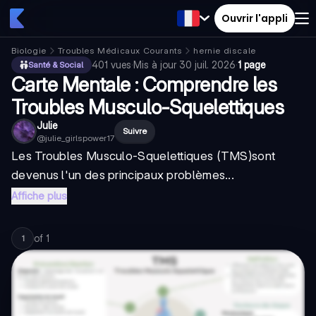
Ouvrir l'appli
Biologie
Troubles Médicaux Courants
hernie discale
401
vues
·
Mis à jour
30 juil. 2026
·
1 page
Santé & Social
Carte Mentale : Comprendre les
Troubles Musculo-Squelettiques
Julie
Suivre
@
julie_girlspower17
Les
Troubles Musculo-Squelettiques (TMS)
sont
devenus l'un des principaux problèmes...
Affiche plus
of
1
1