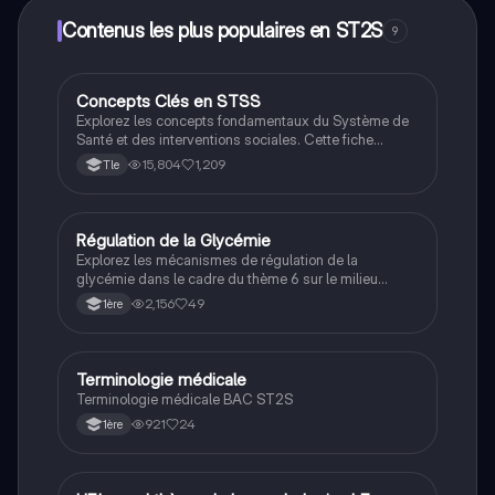
Contenus les plus populaires en ST2S
9
Concepts Clés en STSS
ST2S
Explorez les concepts fondamentaux du Système de
Santé et des interventions sociales. Cette fiche
présente des définitions essentielles, des méthodes
15,804
1,209
Tle
d'écriture argumentative, et des approches de
synthèse pour mieux comprendre les enjeux de la
santé publique et des inégalités sociales. Idéal pour
les étudiants en ST2S.
Régulation de la Glycémie
Bio éco
Explorez les mécanismes de régulation de la
glycémie dans le cadre du thème 6 sur le milieu
intérieur et l'homéostasie. Cette fiche de révision pour
2,156
49
1ère
le BAC ST2S couvre les hormones comme le
glucagon et l'insuline, les différences entre le diabète
de type 1 et 2, ainsi que les processus de
glycogénogenèse et glycogénolyse. Idéal pour les
Terminologie médicale
Santé & Social
étudiants en terminale ST2S.
Terminologie médicale BAC ST2S
921
24
1ère