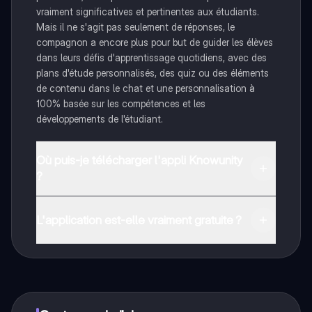
vraiment significatives et pertinentes aux étudiants.
Mais il ne s'agit pas seulement de réponses, le
compagnon a encore plus pour but de guider les élèves
dans leurs défis d'apprentissage quotidiens, avec des
plans d'étude personnalisés, des quiz ou des éléments
de contenu dans le chat et une personnalisation à
100% basée sur les compétences et les
développements de l'étudiant.
Où puis-je télécharger l'appli Knowunity
?
Tu peux télécharger l'application dans Google Play
Store et dans l'App Store d'Apple.
L'application est-elle vraiment gratuite ?
Oui, tu as un accès entièrement gratuit à tous les
contenus de l'appli, tu peux chatter ou suivre les
créateurs à tout moment. De plus, nous proposons
Knowunity Premium, qui te permet de réviser sans