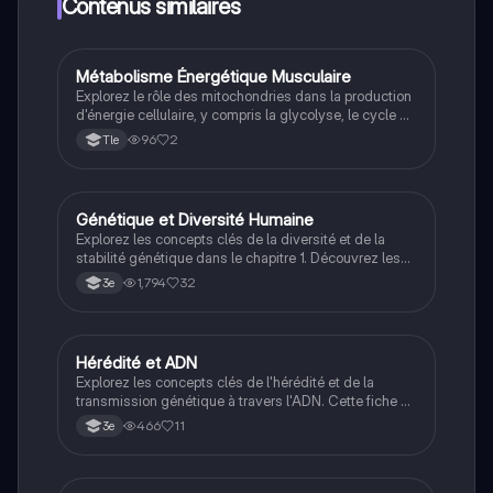
limites!
Contenus similaires
Métabolisme Énergétique Musculaire
SVT
Explorez le rôle des mitochondries dans la production
d'énergie cellulaire, y compris la glycolyse, le cycle de
Krebs et la chaîne de transport des électrons. Ce
96
2
Tle
document présente des schémas explicatifs et un
bilan final de la production d'ATP, ainsi que des
mécanismes aérobiques et anaérobies. Type: résumé.
Génétique et Diversité Humaine
SVT
Explorez les concepts clés de la diversité et de la
stabilité génétique dans le chapitre 1. Découvrez les
caractères héréditaires, les variations acquises, et la
1,794
32
3e
localisation de l'information génétique dans le noyau
cellulaire. Ce résumé aborde les ressemblances et
différences entre les individus, ainsi que le rôle des
chromosomes dans la transmission des traits. Type:
Hérédité et ADN
SVT
résumé.
Explorez les concepts clés de l'hérédité et de la
transmission génétique à travers l'ADN. Cette fiche de
révision aborde la structure de l'ADN, les caractères
466
11
3e
héréditaires, et les expériences de clonage, y compris
le cas de Dolly la brebis. Idéal pour les étudiants en
SVT cherchant à comprendre les bases de la