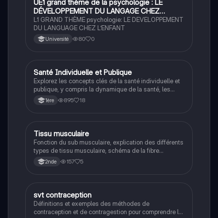
UE1 grand thème de la psychologie : LE
SVT
DÉVELOPPEMENT DU LANGAGE CHEZ
L’ENFANT
L1 GRAND THÈME psychologie: LE DEVELOPPEMENT
DU LANGUAGE CHEZ L’ENFANT
80
0
Université
Santé Individuelle et Publique
ST2S
Explorez les concepts clés de la santé individuelle et
publique, y compris la dynamique de la santé, les
caractéristiques de la santé globale, et les mesures
895
18
1ère
de prévention. Ce résumé aborde les interactions
entre l'individu et son environnement, ainsi que
l'importance de l'hygiène personnelle et des
conditions de vie pour préserver la santé. Type de
Tissu musculaire
Santé & Social
contenu : résumé éducatif.
Fonction du sub musculaire, explication des différents
types de tissu musculaire, schéma de la fibre
musculaire et du muscle strié
157
5
2nde
S
svt contraception
SVT
Définitions et exemples des méthodes de
contraception et de contragestion pour comprendre la