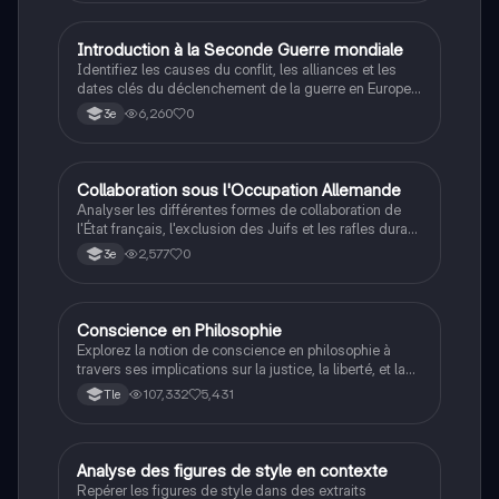
I
Introduction à la Seconde Guerre mondiale
Histoire
Identifiez les causes du conflit, les alliances et les
dates clés du déclenchement de la guerre en Europe
et dans le Pacifique.
6,260
0
3e
C
Collaboration sous l'Occupation Allemande
Histoire
Analyser les différentes formes de collaboration de
l'État français, l'exclusion des Juifs et les rafles durant
la Seconde Guerre mondiale.
2,577
0
3e
Conscience en Philosophie
Philosophie
Explorez la notion de conscience en philosophie à
travers ses implications sur la justice, la liberté, et la
connaissance. Cette fiche de révision aborde les
107,332
5,431
Tle
débats philosophiques sur la conscience, le cogito, et
les valeurs morales, tout en intégrant des
perspectives contemporaines. Idéale pour les
étudiants en philosophie cherchant à approfondir leur
A
Analyse des figures de style en contexte
Français
compréhension des enjeux éthiques et existentiels.
Repérer les figures de style dans des extraits