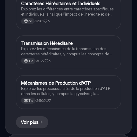
génétique et de la reproduction des êtres vivants.
Caractères Héréditaires et Individuels
SVT
Explorez les différences entre caractères spécifiques
et individuels, ainsi que l'impact de l'hérédité et de
l'environnement sur le phénotype. Ce résumé inclut
201
6
3e
des schémas explicatifs et des exemples concrets
pour mieux comprendre la transmission génétique et
les variations individuelles. Type: résumé.
Transmission Héréditaire
SVT
Explorez les mécanismes de la transmission des
caractères héréditaires, y compris les concepts de
génotype, phénotype, homozygotie, hétérozygotie, et
127
3
Tle
les types d'hérédité (monogénique, autosomique,
gonosomique). Ce résumé aborde également les
probabilités d'hérédité et l'utilisation des arbres
généalogiques pour analyser les traits héréditaires.
Mécanismes de Production d'ATP
SVT
Type: résumé.
Explorez les processus clés de la production d'ATP
dans les cellules, y compris la glycolyse, la
fermentation lactique, et la respiration cellulaire. Ce
506
7
Tle
résumé aborde le cycle de Krebs, l'oxydation et la
phosphorylation oxydative, ainsi que les implications
sur le métabolisme musculaire. Idéal pour les
étudiants en biologie cellulaire et bioénergétique.
Voir plus