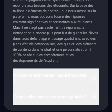
répondre aux besoins des étudiants. Sur la base des
millions d'éléments de contenu que nous avons sur la
plateforme, nous pouvons fournir des réponses
vraiment significatives et pertinentes aux étudiants.
Mais il ne s'agit pas seulement de réponses, le
compagnon a encore plus pour but de guider les élèves
dans leurs défis d'apprentissage quotidiens, avec des
plans d'étude personnalisés, des quiz ou des éléments
de contenu dans le chat et une personnalisation à
100% basée sur les compétences et les
développements de l'étudiant.
Où puis-je télécharger l'appli Knowunity
?
Tu peux télécharger l'application dans Google Play
Store et dans l'App Store d'Apple.
L'application est-elle vraiment gratuite ?
Oui, tu as un accès entièrement gratuit à tous les