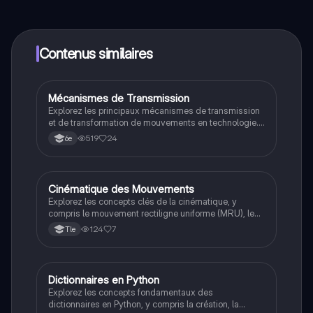
contenus de l'appli, tu peux chatter ou suivre les
créateurs à tout moment. De plus, nous proposons
Knowunity Premium, qui te permet de réviser sans
limites!
Contenus similaires
Mécanismes de Transmission
Techno
Explorez les principaux mécanismes de transmission
et de transformation de mouvements en technologie.
Ce résumé couvre les roues de friction, poulies,
519
24
6e
chaînes, engrenages, et systèmes bielle-manivelle,
ainsi que les mouvements circulaires et rectilignes.
Idéal pour les étudiants en mécanique et technologie.
Cinématique des Mouvements
SI
Explorez les concepts clés de la cinématique, y
compris le mouvement rectiligne uniforme (MRU), le
mouvement rectiligne uniformément varié (MRUV), et
124
7
Tle
le mouvement circulaire uniforme. Ce résumé aborde
les équations de position, vitesse et accélération pour
chaque type de mouvement, essentiel pour
comprendre la dynamique des objets en mouvement.
Dictionnaires en Python
NSI
Explorez les concepts fondamentaux des
dictionnaires en Python, y compris la création, la