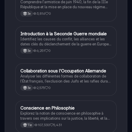
Comprendre l'armistice de juin 1940, la fin de la IIIe
République et la mise en place du nouveau régime
autoritaire de Philippe Pétain.
3,816
0
3e
I
Introduction à la Seconde Guerre mondiale
Histoire
Identifiez les causes du conflit, les alliances et les
dates clés du déclenchement de la guerre en Europe
et dans le Pacifique.
6,251
0
3e
C
Collaboration sous l'Occupation Allemande
Histoire
Analyser les différentes formes de collaboration de
l'État français, l'exclusion des Juifs et les rafles durant
la Seconde Guerre mondiale.
2,575
0
3e
Conscience en Philosophie
Philosophie
Explorez la notion de conscience en philosophie à
travers ses implications sur la justice, la liberté, et la
connaissance. Cette fiche de révision aborde les
107,330
5,431
Tle
débats philosophiques sur la conscience, le cogito, et