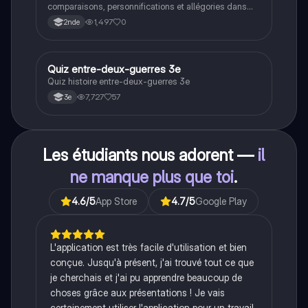
comparaisons, personnifications et allégories dans
des phrases simples.
1,497
0
2nde
Q
Quiz entre-deux-guerres 3e
Histoire
Quiz histoire entre-deux-guerres 3e
7,727
57
3e
Les étudiants nous adorent —
il
ne manque plus que toi
.
4.6
/5
App Store
4.7
/5
Google Play
L'application est très facile d'utilisation et bien
conçue. Jusqu'à présent, j'ai trouvé tout ce que
je cherchais et j'ai pu apprendre beaucoup de
choses grâce aux présentations ! Je vais
certainement utiliser l'application pour un travail