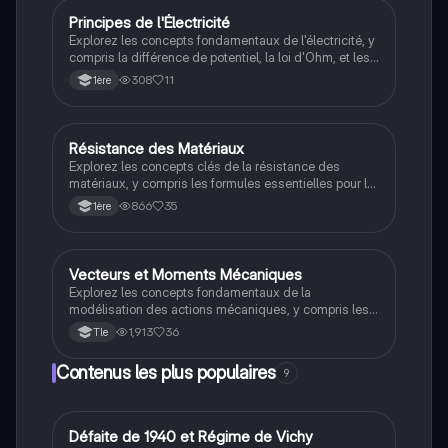
fondamentaux des systèmes mécaniques.
Principes de l'Électricité
SI
Explorez les concepts fondamentaux de l'électricité, y
compris la différence de potentiel, la loi d'Ohm, et les
associations de résistances. Ce résumé couvre les
308
11
1ère
lois essentielles des circuits électriques et fournit des
exemples pratiques pour renforcer votre
compréhension. Type: résumé.
Résistance des Matériaux
SI
Explorez les concepts clés de la résistance des
matériaux, y compris les formules essentielles pour la
traction, la compression, et la flexion. Ce document
866
35
1ère
présente des calculs pratiques, des coefficients de
sécurité, et des propriétés des matériaux comme
l'acier et l'aluminium. Idéal pour les étudiants en
architecture et ingénierie.
Vecteurs et Moments Mécaniques
SI
Explorez les concepts fondamentaux de la
modélisation des actions mécaniques, y compris les
vecteurs, les forces, les moments et le théorème de
1,913
36
Tle
Varignon. Ce chapitre de sciences de l'ingénieur pour
la terminale couvre les calculs de travail, les forces
Contenus les plus populaires
9
résultantes et les principes de mécanique. Idéal pour
les étudiants en quête de compréhension approfondie
des vecteurs et des moments.
D
Défaite de 1940 et Régime de Vichy
Histoire