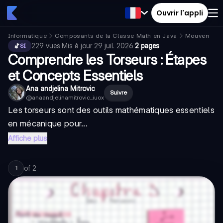
Ouvrir l'appli
Informatique
Composants de la Classe Math en Java
Mouvement 
229
vues
·
Mis à jour
29 juil. 2026
·
2 pages
SI
Comprendre les Torseurs : Étapes
et Concepts Essentiels
Ana andjelina Mitrovic
Suivre
@
anaandjelinamitrovic_iuox
Les torseurs sont des outils mathématiques essentiels
en mécanique pour...
Affiche plus
of
2
1