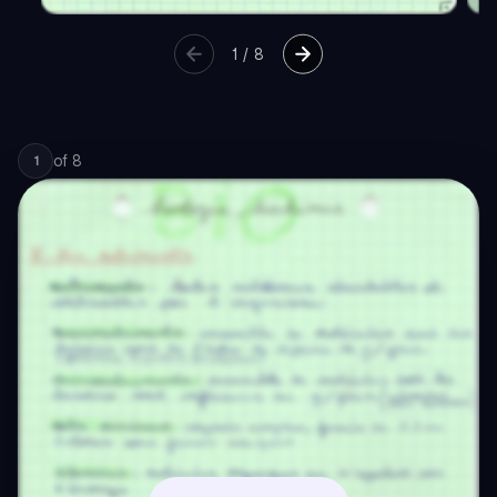
1
/
8
of
8
1