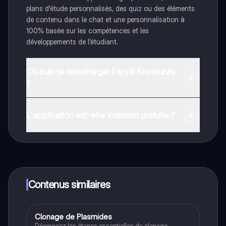
plans d'étude personnalisés, des quiz ou des éléments
de contenu dans le chat et une personnalisation à
100% basée sur les compétences et les
développements de l'étudiant.
Où puis-je télécharger l'appli Knowunity
?
Tu peux télécharger l'application dans Google Play
Store et dans l'App Store d'Apple.
L'application est-elle vraiment gratuite ?
Oui, tu as un accès entièrement gratuit à tous les
contenus de l'appli, tu peux chatter ou suivre les
créateurs à tout moment. De plus, nous proposons
Knowunity Premium, qui te permet de réviser sans
limites!
Contenus similaires
Clonage de Plasmides
STL
Découvrez les étapes essentielles du clonage