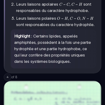
C-
−
,
−
Leurs liaisons apolaires
sont
C
C
C
H
C,
responsables du caractère hydrophobe.
C-
O-
H
−
,
−
,
−
Leurs liaisons polaires
O
H
C
O
N
H
H,
sont responsables du caractère hydrophile.
C-
O,
Highlight
: Certains lipides, appelés
N-
H
amphiphiles, possèdent à la fois une partie
hydrophile et une partie hydrophobe, ce
qui leur confère des propriétés uniques
dans les systèmes biologiques.
of
8
4