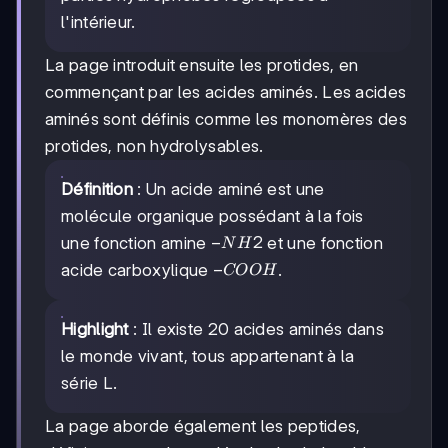
l'intérieur.
La page introduit ensuite les protides, en
commençant par les acides aminés. Les acides
aminés sont définis comme les monomères des
protides, non hydrolysables.
Définition
: Un acide aminé est une
molécule organique possédant à la fois
-
−
2
une fonction amine
et une fonction
N
H
NH2
-
−
acide carboxylique
.
COO
H
COOH
Highlight
: Il existe 20 acides aminés dans
le monde vivant, tous appartenant à la
série L.
La page aborde également les peptides,