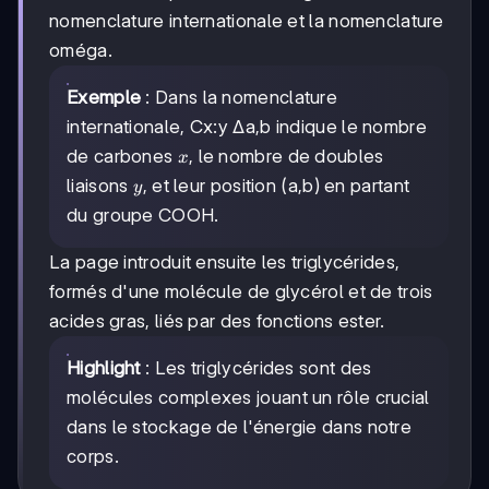
nomenclature internationale et la nomenclature
oméga.
Exemple
: Dans la nomenclature
internationale, Cx:y Δa,b indique le nombre
x
de carbones
, le nombre de doubles
x
y
liaisons
, et leur position (a,b) en partant
y
du groupe COOH.
La page introduit ensuite les triglycérides,
formés d'une molécule de glycérol et de trois
acides gras, liés par des fonctions ester.
Highlight
: Les triglycérides sont des
molécules complexes jouant un rôle crucial
dans le stockage de l'énergie dans notre
corps.