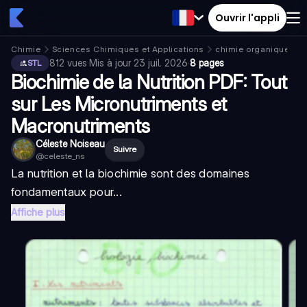
Ouvrir l'appli
Chimie
Sciences Chimiques et Applications
chimie organique
812
vues
·
Mis à jour
23 juil. 2026
·
8 pages
STL
Biochimie de la Nutrition PDF: Tout
sur Les Micronutriments et
Macronutriments
Céleste Noiseau
Suivre
@
celeste_ns
La nutrition et la biochimie sont des domaines
fondamentaux pour...
Affiche plus