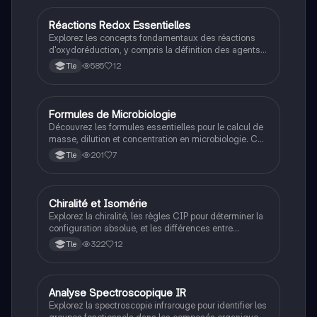
l'énergie électrique générée par des réactions
chimiques.
Réactions Redox Essentielles
STL
Explorez les concepts fondamentaux des réactions
d'oxydoréduction, y compris la définition des agents
oxydants et réducteurs, les couples redox, les
585
12
Tle
réactions spontanées, et le calcul des nombres
d'oxydation. Ce résumé est idéal pour les étudiants en
chimie cherchant à maîtriser les bases des réactions
redox.
Formules de Microbiologie
STL
Découvrez les formules essentielles pour le calcul de
masse, dilution et concentration en microbiologie. Ce
document couvre également les étapes de la
201
7
Tle
coloration de Gram et les différentes formes de
bactéries, incluant cocci et bacilles. Idéal pour les
étudiants en biotechnologie et microbiologie.
Chiralité et Isomérie
STL
Explorez la chiralité, les règles CIP pour déterminer la
configuration absolue, et les différences entre
énantiomères et diastéréoisomères. Ce résumé
322
12
Tle
aborde également l'isomérie Z et E, essentielle pour
comprendre la structure moléculaire des composés
chimiques. Idéal pour les étudiants en chimie
organique.
Analyse Spectroscopique IR
STL
Explorez la spectroscopie infrarouge pour identifier les