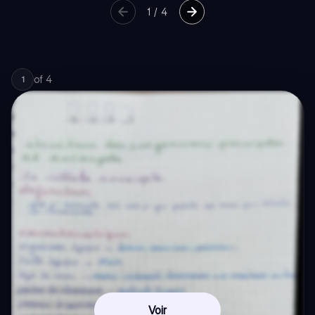
1
/
4
of
4
1
Voir