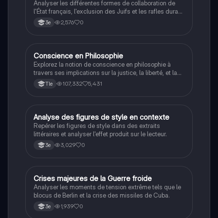
Analyser les différentes formes de collaboration de
l'État français, l'exclusion des Juifs et les rafles durant
la Seconde Guerre mondiale.
2,576
0
3e
Conscience en Philosophie
Philosophie
Explorez la notion de conscience en philosophie à
travers ses implications sur la justice, la liberté, et la
connaissance. Cette fiche de révision aborde les
107,332
5,431
Tle
débats philosophiques sur la conscience, le cogito, et
les valeurs morales, tout en intégrant des
perspectives contemporaines. Idéale pour les
étudiants en philosophie cherchant à approfondir leur
A
Analyse des figures de style en contexte
Français
compréhension des enjeux éthiques et existentiels.
Repérer les figures de style dans des extraits
littéraires et analyser l'effet produit sur le lecteur.
3,029
0
3e
C
Crises majeures de la Guerre froide
Histoire
Analyser les moments de tension extrême tels que le
blocus de Berlin et la crise des missiles de Cuba.
1,939
0
3e