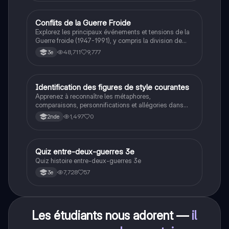
Conflits de la Guerre Froide
Histoire
Explorez les principaux événements et tensions de la
Guerre froide (1947-1991), y compris la division de
l'Allemagne, la crise de Cuba, la guerre du Vietnam, et
48,711
9,777
3e
la course à l'espace. Cette fiche de révision couvre les
idéologies opposées des blocs Est et Ouest, les
crises majeures, et l'impact mondial de cette période
historique.
I
Identification des figures de style courantes
Français
Apprenez à reconnaître les métaphores,
comparaisons, personnifications et allégories dans
des phrases simples.
1,497
0
2nde
Q
Quiz entre-deux-guerres 3e
Histoire
Quiz histoire entre-deux-guerres 3e
7,728
57
3e
Les étudiants nous adorent —
il