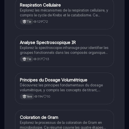
Type de contenu : résumé.
Respiration Cellulaire
STL
Explorez les mécanismes de la respiration cellulaire, y
compris le cycle de Krebs et le catabolisme. Ce
résumé aborde les réactions d'oxydation, la
129
2
Tle
production d'ATP, et la localisation des processus
dans les mitochondries et le cytoplasme. Idéal pour
les étudiants en biochimie.
Analyse Spectroscopique IR
STL
Explorez la spectroscopie infrarouge pour identifier les
groupes fonctionnels dans les composés organiques.
Ce document présente les caractéristiques des
317
13
Tle
liaisons chimiques, y compris les alcools, cétones,
acides carboxyliques et amines, ainsi que des
exemples d'interprétation de spectres IR. Type:
résumé.
Principes du Dosage Volumétrique
Bio éco
Découvrez les principes fondamentaux du dosage
volumétrique, y compris les concepts de titrant,
titrations acido-basiques, point d'équivalence et
194
10
1ère
calculs chimiques. Ce document de révision est
essentiel pour comprendre comment quantifier des
molécules dans une solution à concentration
inconnue. Idéal pour les étudiants en biotechnologie.
Coloration de Gram
STL
Explorez le processus de la coloration de Gram en
microbiologie. Ce résumé couvre les quatre étapes