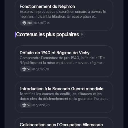
la vaccination.
Fonctionnement du Néphron
SVT
Explorez le processus d'excrétion urinaire à travers le
néphron, incluant la filtration, la réabsorption et
l'excrétion. Ce document présente les structures clés
375
15
1ère
du système urinaire, les rôles des glandes surrénales
et l'importance de l'homéostasie. Type : résumé de
Contenus les plus populaires
9
biologie.
D
Défaite de 1940 et Régime de Vichy
Histoire
Comprendre l'armistice de juin 1940, la fin de la IIIe
République et la mise en place du nouveau régime
autoritaire de Philippe Pétain.
3,817
0
3e
I
Introduction à la Seconde Guerre mondiale
Histoire
Identifiez les causes du conflit, les alliances et les
dates clés du déclenchement de la guerre en Europe
et dans le Pacifique.
6,259
0
3e
C
Collaboration sous l'Occupation Allemande
Histoire