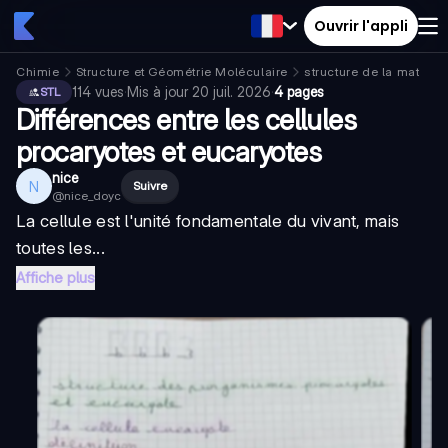
Ouvrir l'appli
Chimie
Structure et Géométrie Moléculaire
structure de la matière
114
vues
·
Mis à jour
20 juil. 2026
·
4 pages
STL
Différences entre les cellules
procaryotes et eucaryotes
nice
N
Suivre
@
nice_doyc
La cellule est l'unité fondamentale du vivant, mais
toutes les...
Affiche plus