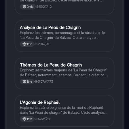
réalisme, l'énergie vitale, et les intertextualités, tout en
552
12
2nde
fournissant des citations significatives pour une
meilleure compréhension de l'œuvre. Idéal pour les
étudiants préparant le bac de français.
Analyse de La Peau de Chagrin
Français
Explorez les thèmes, personnages et la structure de
'La Peau de Chagrin' de Balzac. Cette analyse
approfondie aborde les concepts de l'amour idéal, la
294
5
1ère
solitude, et les ambitions déçues à travers le parcours
tragique de Raphaël. Idéal pour les étudiants en
littérature cherchant à comprendre les nuances de
cette œuvre emblématique.
Thèmes de La Peau de Chagrin
Français
Explorez les thèmes majeurs de 'La Peau de Chagrin'
de Balzac, notamment le temps, l'argent, la création et
la destruction. Cette fiche de révision met en lumière
3,576
73
1ère
la philosophie de vie de l'auteur et les choix du
protagoniste, Raphaël. Idéale pour préparer une
dissertation ou approfondir votre compréhension de
l'œuvre.
L'Agonie de Raphaël
Français
Explorez la scène poignante de la mort de Raphaël
dans 'La Peau de chagrin' de Balzac. Cette analyse
linéaire met en lumière les thèmes du désir, de la
436
8
1ère
souffrance et du dénouement tragique, tout en
examinant la dynamique entre Raphaël et Pauline.