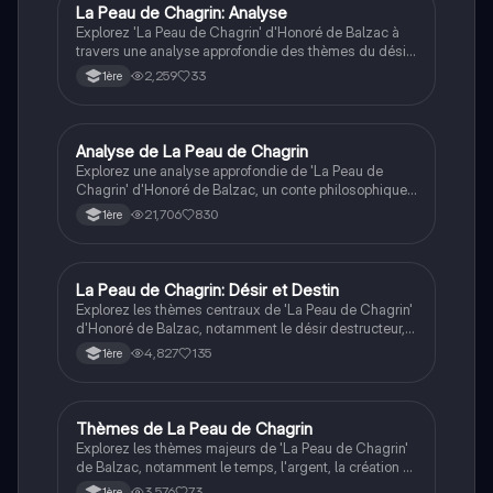
Idéale pour les étudiants en littérature française.
La Peau de Chagrin: Analyse
Français
Explorez 'La Peau de Chagrin' d'Honoré de Balzac à
travers une analyse approfondie des thèmes du désir,
de l'argent et de la mort. Cette fiche de révision pour
2,259
33
1ère
le bac aborde le réalisme, le fantastique et les conflits
internes des personnages, notamment Raphaël.
Idéale pour les étudiants préparant leurs examens,
elle offre des citations clés et un aperçu des concepts
Analyse de La Peau de Chagrin
Français
d'énergie créatrice et destructrice.
Explorez une analyse approfondie de 'La Peau de
Chagrin' d'Honoré de Balzac, un conte philosophique
sur les thèmes du désir, de la richesse et de la
21,706
830
1ère
destruction. Cette fiche couvre les personnages
principaux, les symboles clés, et les leçons morales,
idéale pour la dissertation et l'interprétation de texte.
La Peau de Chagrin: Désir et Destin
Français
Explorez les thèmes centraux de 'La Peau de Chagrin'
d'Honoré de Balzac, notamment le désir destructeur,
la nature humaine, et la quête du bonheur. Cette fiche
4,827
135
1ère
de dissertation analyse les personnages clés comme
Raphaël de Valentin et l'Antiquaire, ainsi que les
concepts de pouvoir, vouloir, et savoir. Idéale pour les
étudiants en littérature française cherchant à
Thèmes de La Peau de Chagrin
Français
approfondir leur compréhension de cette œuvre
Explorez les thèmes majeurs de 'La Peau de Chagrin'
emblématique du 19ème siècle.
de Balzac, notamment le temps, l'argent, la création et
la destruction. Cette fiche de révision met en lumière
3,576
73
1ère