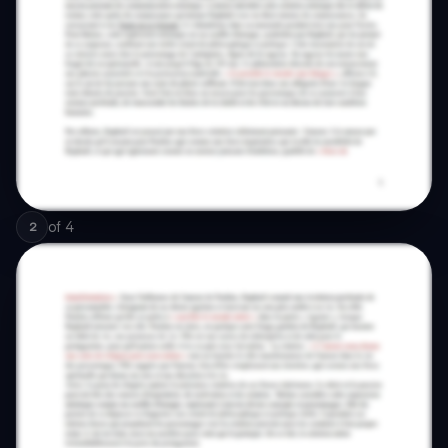
of
4
2