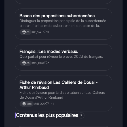
et auteurs clés de chaque mouvement, offrant une
compréhension approfondie de l'évolution littéraire de
cette période. Type: résumé.
B
Bases des propositions subordonnées
Français
Distinguer la proposition principale de la subordonnée
et identifier les mots subordonnants au sein de la
phrase.
1,240
0
3e
F
Français : Les modes verbaux.
Français
Quiz parfait pour réviser le brevet 2023 de français.
2,806
6
3e
Fiche de révision Les Cahiers de Douai -
Français
Arthur Rimbaud
Fiche de révision pour la dissertation sur Les Cahiers
de Douai d'Arthur Rimbaud
5,029
141
1ère
Contenus les plus populaires
9