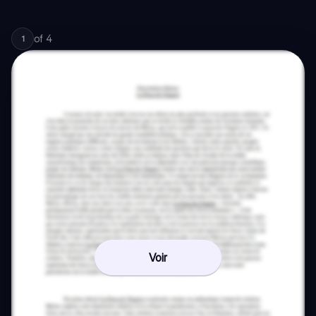
of
4
1
Voir