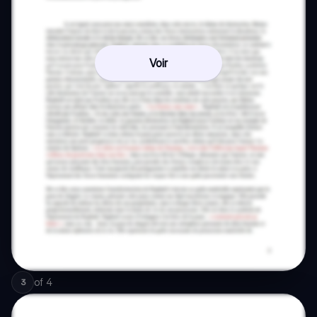
Voir
of
4
3