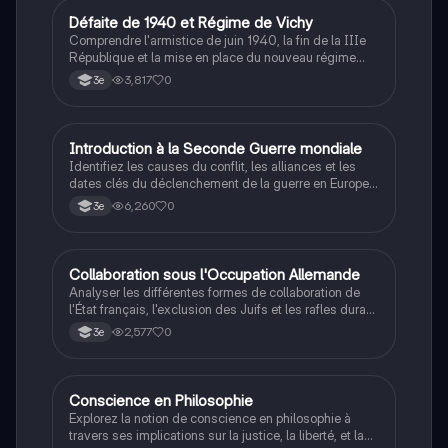
D
Défaite de 1940 et Régime de Vichy
Histoire
Comprendre l'armistice de juin 1940, la fin de la IIIe
République et la mise en place du nouveau régime
autoritaire de Philippe Pétain.
3,817
0
3e
I
Introduction à la Seconde Guerre mondiale
Histoire
Identifiez les causes du conflit, les alliances et les
dates clés du déclenchement de la guerre en Europe
et dans le Pacifique.
6,260
0
3e
C
Collaboration sous l'Occupation Allemande
Histoire
Analyser les différentes formes de collaboration de
l'État français, l'exclusion des Juifs et les rafles durant
la Seconde Guerre mondiale.
2,577
0
3e
Conscience en Philosophie
Philosophie
Explorez la notion de conscience en philosophie à
travers ses implications sur la justice, la liberté, et la