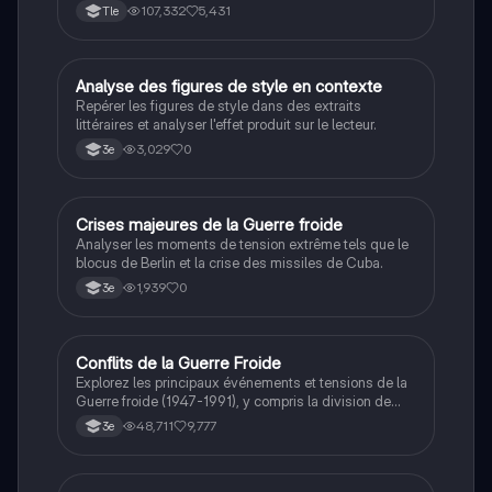
connaissance. Cette fiche de révision aborde les
107,332
5,431
Tle
débats philosophiques sur la conscience, le cogito, et
les valeurs morales, tout en intégrant des
perspectives contemporaines. Idéale pour les
étudiants en philosophie cherchant à approfondir leur
A
Analyse des figures de style en contexte
Français
compréhension des enjeux éthiques et existentiels.
Repérer les figures de style dans des extraits
littéraires et analyser l'effet produit sur le lecteur.
3,029
0
3e
C
Crises majeures de la Guerre froide
Histoire
Analyser les moments de tension extrême tels que le
blocus de Berlin et la crise des missiles de Cuba.
1,939
0
3e
Conflits de la Guerre Froide
Histoire
Explorez les principaux événements et tensions de la
Guerre froide (1947-1991), y compris la division de
l'Allemagne, la crise de Cuba, la guerre du Vietnam, et
48,711
9,777
3e
la course à l'espace. Cette fiche de révision couvre les
idéologies opposées des blocs Est et Ouest, les
crises majeures, et l'impact mondial de cette période