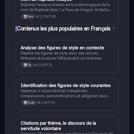
les étudiants préparant le bac de français.
Explorez l'analyse linéaire de la scène tragique de la
mort de Raphaël dans 'La Peau de chagrin' de Balzac.
Ce document met en lumière les thèmes du désir, de
2,706
35
1ère
la passion et de la fatalité, tout en examinant le
langage et les procédés littéraires utilisés par l'auteur.
Contenus les plus populaires en Français
9
Idéal pour les étudiants préparant le bac de français.
A
Analyse des figures de style en contexte
Français
Repérer les figures de style dans des extraits
littéraires et analyser l'effet produit sur le lecteur.
3,029
0
3e
I
Identification des figures de style courantes
Français
Apprenez à reconnaître les métaphores,
comparaisons, personnifications et allégories dans
des phrases simples.
1,497
0
2nde
Citations par thème, le discours de la
Français
servitude volontaire
Citations, Œuvres reliées, par idées sur le Discours de