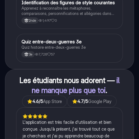
historique.
I
Identification des figures de style courantes
Français
Apprenez à reconnaître les métaphores,
comparaisons, personnifications et allégories dans
des phrases simples.
1,497
0
2nde
Q
Quiz entre-deux-guerres 3e
Histoire
Quiz histoire entre-deux-guerres 3e
7,728
57
3e
Les étudiants nous adorent —
il
ne manque plus que toi
.
4.6
/5
App Store
4.7
/5
Google Play
L'application est très facile d'utilisation et bien
conçue. Jusqu'à présent, j'ai trouvé tout ce que
je cherchais et j'ai pu apprendre beaucoup de