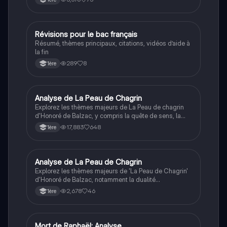
la philosophie de vie de l'auteur et les choix du
protagoniste, Raphaël. Idéale pour préparer une
dissertation ou approfondir votre compréhension de
l'œuvre.
Révisions pour le bac français
Français
Résumé, thèmes principaux, citations, vidéos d’aide à
la fin
289
8
1ère
Analyse de La Peau de Chagrin
Français
Explorez les thèmes majeurs de La Peau de chagrin
d'Honoré de Balzac, y compris la quête de sens, la
critique sociale, et les conflits internes des
17,883
648
1ère
personnages. Cette fiche de révision approfondie
aborde les symboles clés, le développement des
personnages, et les messages moraux du roman,
idéale pour préparer le bac de français.
Analyse de La Peau de Chagrin
Français
Explorez les thèmes majeurs de 'La Peau de Chagrin'
d'Honoré de Balzac, notamment la dualité
création/destruction, la critique sociale et la
2,678
46
1ère
métaphore de la vie. Cette dissertation approfondit les
concepts de perte d'énergie, d'obsession amoureuse
et de la théorie balzacienne, offrant une réflexion
philosophique sur la société du XIXe siècle. Idéal pour
Mort de Raphaël: Analyse
Français