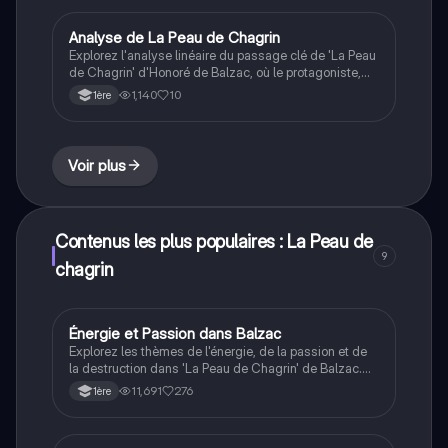
Idéal pour les étudiants en littérature cherchant à
comprendre les enjeux émotionnels et philosophiques
Analyse de La Peau de Chagrin
Français
de l'œuvre. Type : Analyse littéraire.
Explorez l'analyse linéaire du passage clé de 'La Peau
de Chagrin' d'Honoré de Balzac, où le protagoniste,
Raphaël, rencontre l'antiquaire. Ce document met en
1,140
10
1ère
lumière les thèmes du réalisme et du fantastique,
ainsi que les sensations étranges vécues par le
personnage. Idéal pour la préparation à l'oral du bac
de français.
Voir plus
Contenus les plus populaires : La Peau de
9
chagrin
Énergie et Passion dans Balzac
Français
Explorez les thèmes de l'énergie, de la passion et de
la destruction dans 'La Peau de Chagrin' de Balzac.
Cette fiche de dissertation fournit une analyse
11,691
276
1ère
approfondie des personnages, des citations clés et
des concepts philosophiques, mettant en lumière la
quête de connaissance et les dilemmes moraux.