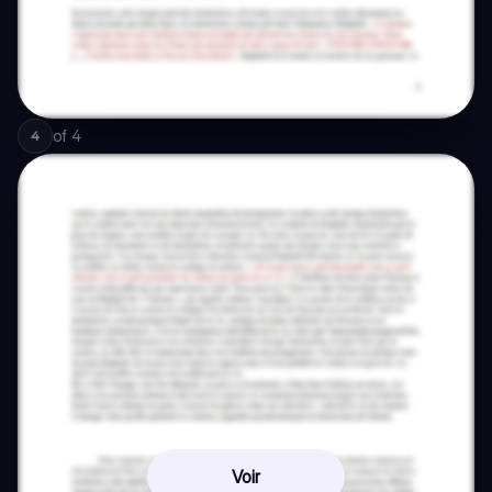
of
4
4
Voir