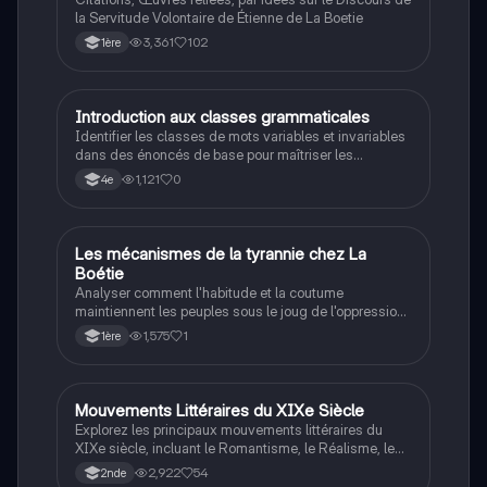
la Servitude Volontaire de Étienne de La Boetie
3,361
102
1ère
I
Introduction aux classes grammaticales
Français
Identifier les classes de mots variables et invariables
dans des énoncés de base pour maîtriser les
fondements de la grammaire.
1,121
0
4e
L
Les mécanismes de la tyrannie chez La
Français
Boétie
Analyser comment l'habitude et la coutume
maintiennent les peuples sous le joug de l'oppression
selon le texte.
1,575
1
1ère
Mouvements Littéraires du XIXe Siècle
Français
Explorez les principaux mouvements littéraires du
XIXe siècle, incluant le Romantisme, le Réalisme, le
Naturalisme, le Symbolisme et le Surréalisme. Cette
2,922
54
2nde
ressource présente les thèmes, esthétiques, procédés