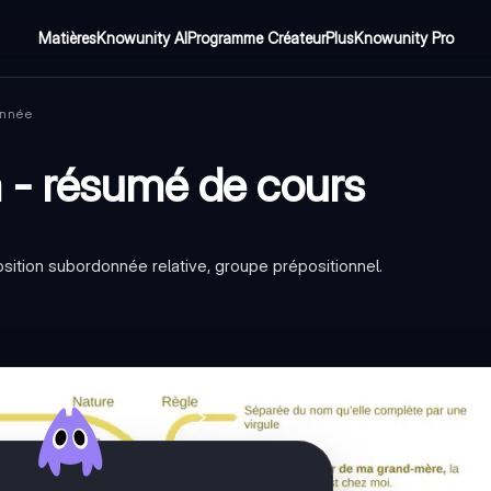
Matières
Knowunity AI
Programme Créateur
Plus
Knowunity Pro
onnée
 - résumé de cours
position subordonnée relative, groupe prépositionnel.