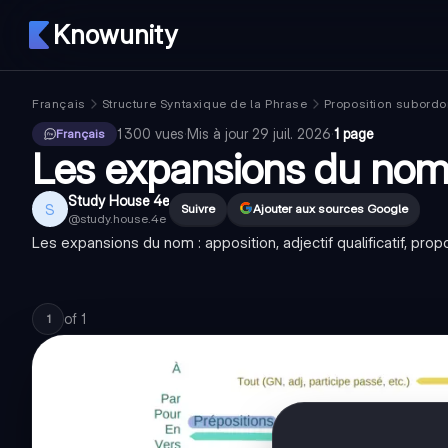
Knowunity
Français
Structure Syntaxique de la Phrase
Proposition subord
1 300
vues
·
Mis à jour
29 juil. 2026
·
1 page
Français
Les expansions du nom
Study House 4e
S
Suivre
Ajouter aux sources Google
@
study.house.4e
Les expansions du nom : apposition, adjectif qualificatif, pro
of
1
1