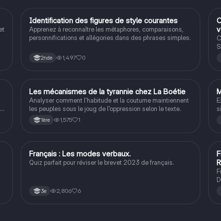
I
Identification des figures de style courantes
C
Français
v
et
Apprenez à reconnaître les métaphores, comparaisons,
personnifications et allégories dans des phrases simples.
C
S
1,497
0
2nde
L
Les mécanismes de la tyrannie chez La Boétie
M
Français
Analyser comment l'habitude et la coutume maintiennent
E
ts
les peuples sous le joug de l'oppression selon le texte.
s
N
1,575
1
1ère
r
a
c
c
F
Français : Les modes verbaux.
F
Français
R
Quiz parfait pour réviser le brevet 2023 de français.
F
D
2,806
6
3e