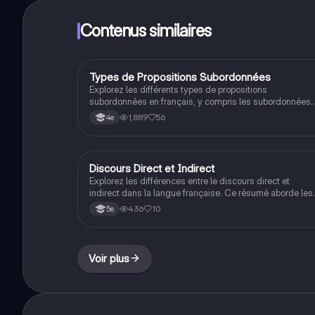
Contenus similaires
Types de Propositions Subordonnées
Français
Explorez les différents types de propositions
subordonnées en français, y compris les subordonnées
complétives, relatives, conjonctives, interrogatives
1,889
56
4e
indirectes et circonstancielles. Ce résumé détaillé
présente leurs fonctions, structures et exemples
d'utilisation, idéal pour les étudiants en grammaire
française.
Discours Direct et Indirect
Français
Explorez les différences entre le discours direct et
indirect dans la langue française. Ce résumé aborde les
caractéristiques, la ponctuation, et les structures
436
10
5e
grammaticales essentielles pour rapporter les paroles.
Idéal pour les étudiants en linguistique et en français, c
document clarifie les concepts clés du discours rapporté
Voir plus