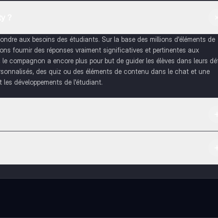
y ?
dre aux besoins des étudiants. Sur la base des millions d'éléments de
s fournir des réponses vraiment significatives et pertinentes aux
, le compagnon a encore plus pour but de guider les élèves dans leurs dé
rsonnalisés, des quiz ou des éléments de contenu dans le chat et une
 les développements de l'étudiant.
re et dans l'App Store d'Apple.
tenus de l'appli, tu peux chatter ou suivre les créateurs à tout moment. 
 de réviser sans limites!