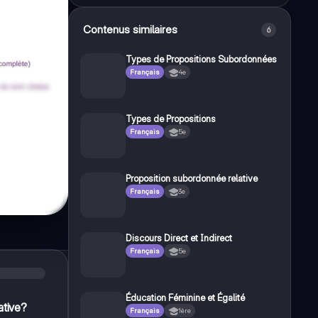
Contenus similaires
6
Types de Propositions Subordonnées
Français
4e
Types de Propositions
Français
5e
Proposition subordonnée relative
Français
3e
Discours Direct et Indirect
Français
5e
Éducation Féminine et Égalité
ative?
Français
1ère