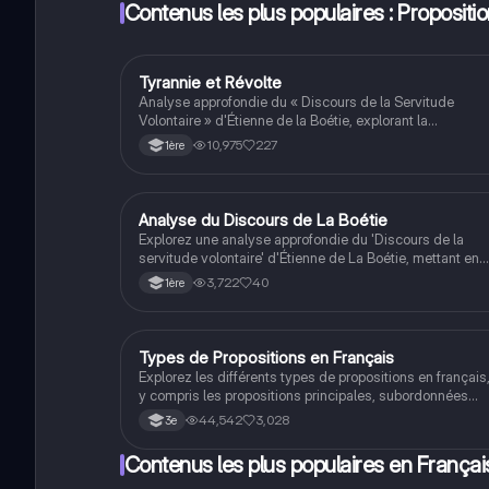
Contenus les plus populaires : Proposit
Tyrannie et Révolte
Français
Analyse approfondie du « Discours de la Servitude
Volontaire » d'Étienne de la Boétie, explorant la
soumission du peuple face à la tyrannie et l'appel à la
10,975
227
1ère
révolte. Ce document met en lumière les mécanismes d
la servitude volontaire et la responsabilité collective du
peuple dans son asservissement. Type : Analyse
littéraire.
Analyse du Discours de La Boétie
Français
Explorez une analyse approfondie du 'Discours de la
servitude volontaire' d'Étienne de La Boétie, mettant en
lumière les paradoxes de la soumission et les
3,722
40
1ère
mécanismes de domination. Ce document examine la
rhétorique puissante de La Boétie, ses questions
rhétoriques et la critique de la servitude volontaire, tout 
soulignant l'importance de l'indignation face à
Types de Propositions en Français
Français
l'inacceptable. Type : Analyse littéraire.
Explorez les différents types de propositions en français
y compris les propositions principales, subordonnées
(relative, conjonctive, interrogative indirecte) et les
44,542
3,028
3e
structures de phrases simples et complexes. Ce résum
détaillé vous aidera à comprendre la subordination, la
Contenus les plus populaires en Françai
coordination et la juxtaposition, ainsi que les conjonctio
et les participes. Idéal pour les étudiants en grammaire