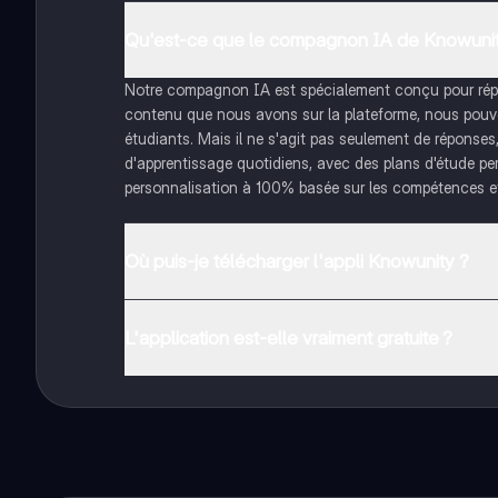
Qu'est-ce que le compagnon IA de Knowunit
Notre compagnon IA est spécialement conçu pour répon
contenu que nous avons sur la plateforme, nous pouvon
étudiants. Mais il ne s'agit pas seulement de réponses
d'apprentissage quotidiens, avec des plans d'étude pe
personnalisation à 100% basée sur les compétences et
Où puis-je télécharger l'appli Knowunity ?
Tu peux télécharger l'application dans Google Play Sto
L'application est-elle vraiment gratuite ?
Oui, tu as un accès entièrement gratuit à tous les con
plus, nous proposons Knowunity Premium, qui te permet