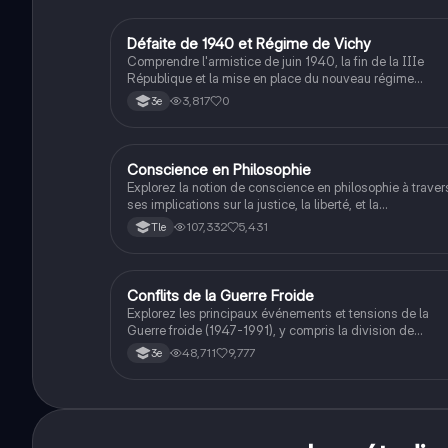
D
Défaite de 1940 et Régime de Vichy
Histoire
Comprendre l'armistice de juin 1940, la fin de la IIIe
République et la mise en place du nouveau régime
autoritaire de Philippe Pétain.
3,817
0
3e
Conscience en Philosophie
Philosophie
Explorez la notion de conscience en philosophie à traver
ses implications sur la justice, la liberté, et la
connaissance. Cette fiche de révision aborde les débats
107,332
5,431
Tle
philosophiques sur la conscience, le cogito, et les valeu
morales, tout en intégrant des perspectives
contemporaines. Idéale pour les étudiants en philosophi
cherchant à approfondir leur compréhension des enjeux
Conflits de la Guerre Froide
Histoire
éthiques et existentiels.
Explorez les principaux événements et tensions de la
Guerre froide (1947-1991), y compris la division de
l'Allemagne, la crise de Cuba, la guerre du Vietnam, et la
48,711
9,777
3e
course à l'espace. Cette fiche de révision couvre les
idéologies opposées des blocs Est et Ouest, les crises
majeures, et l'impact mondial de cette période historique