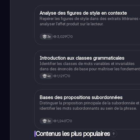
française.
A
Analyse des figures de style en contexte
Français
Repérer les figures de style dans des extraits littéraires 
analyser l'effet produit sur le lecteur.
3,029
0
3e
I
Introduction aux classes grammaticales
Français
Identifier les classes de mots variables et invariables
dans des énoncés de base pour maîtriser les fondemen
de la grammaire.
1,121
0
4e
B
Bases des propositions subordonnées
Français
Distinguer la proposition principale de la subordonnée et
identifier les mots subordonnants au sein de la phrase.
1,240
0
3e
Contenus les plus populaires
9