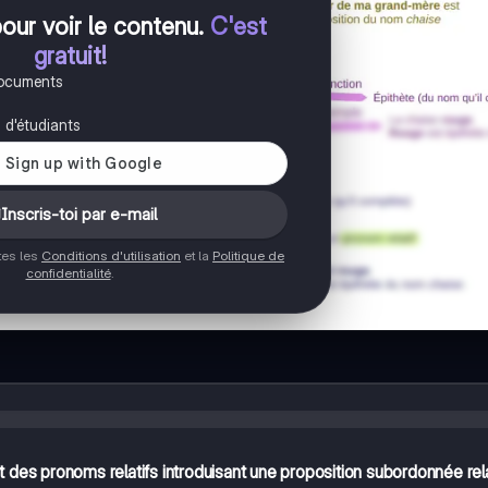
pour voir le contenu
.
C'est
gratuit!
documents
s d'étudiants
Inscris-toi par e-mail
ptes les
Conditions d'utilisation
et la
Politique de
confidentialité
.
t des pronoms relatifs introduisant une proposition subordonnée rel