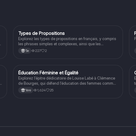
Types de Propositions
Français
Explorez les types de propositions en français, y compris
les phrases simples et complexes, ainsi que les
propositions subordonnées et leurs conjonctions. Ce
227
2
5e
document de révision est essentiel pour comprendre la
structure des phrases en classe de 3ème.
Éducation Féminine et Égalité
Français
Explorez l'épitre dédicatoire de Louise Labé à Clémence
E
de Bourges, qui défend l'éducation des femmes comme
t
un moyen d'émancipation et d'égalité. Cette analyse
d
1,624
25
1ère
linéaire met en lumière les arguments de Labé sur
n
e
l'importance de l'instruction pour les femmes au 16ème
d
.
siècle, tout en critiquant les stéréotypes de genre et en
f
appelant à une prise de conscience collective. Type :
Analyse littéraire.