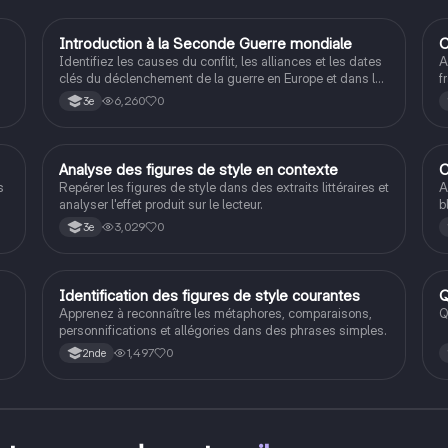
I
Introduction à la Seconde Guerre mondiale
C
Histoire
Identifiez les causes du conflit, les alliances et les dates
A
clés du déclenchement de la guerre en Europe et dans le
f
Pacifique.
S
6,260
0
3e
A
Analyse des figures de style en contexte
C
Français
s
Repérer les figures de style dans des extraits littéraires et
A
analyser l'effet produit sur le lecteur.
b
3,029
0
3e
rs
e
I
Identification des figures de style courantes
Q
Français
Apprenez à reconnaître les métaphores, comparaisons,
Q
personnifications et allégories dans des phrases simples.
1,497
0
2nde
.