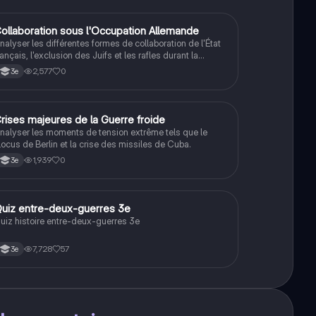
C
ollaboration sous l'Occupation Allemande
Histoire
nalyser les différentes formes de collaboration de l'État
rançais, l'exclusion des Juifs et les rafles durant la
econde Guerre mondiale.
2,577
0
3e
C
rises majeures de la Guerre froide
Histoire
nalyser les moments de tension extrême tels que le
locus de Berlin et la crise des missiles de Cuba.
1,939
0
3e
Q
uiz entre-deux-guerres 3e
Histoire
uiz histoire entre-deux-guerres 3e
7,728
57
3e