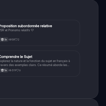
Proposition subordonnée relative
Français
PSR et Pronoms relatifs ♡
58
2
3e
Comprendre le Sujet
Français
xplorez la nature et la fonction du sujet en français à
ravers des exemples clairs. Ce résumé aborde les
ifférents types de sujets, y compris les pronoms, les
319
6
5e
oms propres et les groupes nominaux, ainsi que leur rôle
ans la phrase. Idéal pour les étudiants en grammaire
rançaise.