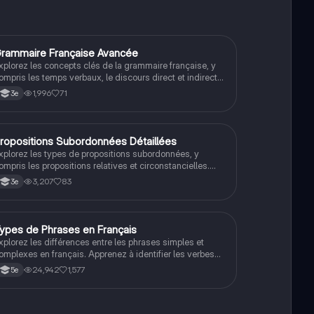
rammaire Française Avancée
Français
xplorez les concepts clés de la grammaire française, y
ompris les temps verbaux, le discours direct et indirect,
es compléments d'objet, et les figures de style. Ce
1,996
71
3e
ésumé détaillé est essentiel pour maîtriser le français et
éussir votre brevet. Type: résumé.
ropositions Subordonnées Détaillées
Français
xplorez les types de propositions subordonnées, y
ompris les propositions relatives et circonstancielles.
pprenez à identifier leur fonction dans la phrase et à
3,207
83
3e
tiliser les conjonctions de subordination. Ce résumé est
ssentiel pour maîtriser la grammaire française et
méliorer vos compétences en rédaction.
ypes de Phrases en Français
Français
xplorez les différences entre les phrases simples et
omplexes en français. Apprenez à identifier les verbes
onjugués, les groupes sujets et verbaux, ainsi que les
24,942
1,577
5e
onjonctions et pronoms relatifs qui relient les
ropositions. Ce résumé est essentiel pour maîtriser la
tructure des phrases en français.