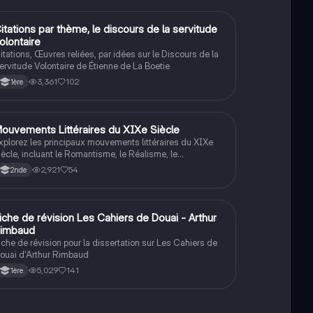
itations par thème, le discours de la servitude
Français
olontaire
itations, Œuvres reliées, par idées sur le Discours de la
ervitude Volontaire de Étienne de La Boetie
3,361
102
1ère
ouvements Littéraires du XIXe Siècle
Français
xplorez les principaux mouvements littéraires du XIXe
iècle, incluant le Romantisme, le Réalisme, le
aturalisme, le Symbolisme et le Surréalisme. Cette
2,921
54
2nde
essource présente les thèmes, esthétiques, procédés et
uteurs clés de chaque mouvement, offrant une
ompréhension approfondie de l'évolution littéraire de
ette période. Type: résumé.
iche de révision Les Cahiers de Douai - Arthur
Français
imbaud
iche de révision pour la dissertation sur Les Cahiers de
ouai d'Arthur Rimbaud
5,029
141
1ère