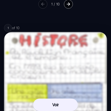
1
/
10
of
10
1
Voir