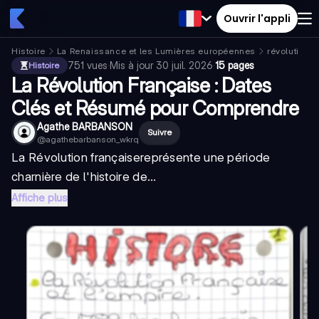
Ouvrir l'appli
Histoire
La Renaissance et les Lumières européennes
révolution f
751
vues
·
Mis à jour
30 juil. 2026
·
15 pages
Histoire
La Révolution Française : Dates
Clés et Résumé pour Comprendre
Agathe BARBANSON
Suivre
@
agathebarbanson_wkrq
La
Révolution française
représente une période
charnière de l'histoire de...
Affiche plus