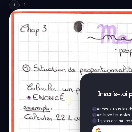
of
1
1
Inscris-toi 
Accès à tous les 
Améliore tes notes
Rejoins des million