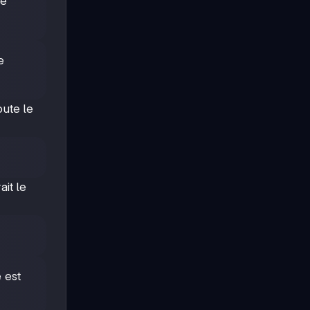
le
e
oute le
it le
 est