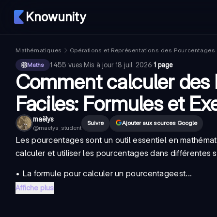
Knowunity
Mathématiques
Opérations et Représentations des Pourcentages
1 455
vues
·
Mis à jour
18 juil. 2026
·
1 page
Maths
Comment calculer des
Faciles: Formules et E
maëlys
Suivre
Ajouter aux sources Google
@
maelys_student
Les pourcentages sont un outil essentiel en mathéma
calculer et utiliser les pourcentages dans différentes
• La
formule pour calculer un pourcentage
est...
Affiche plus