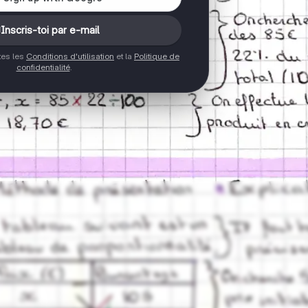
Inscris-toi par e-mail
ptes les
Conditions d'utilisation
et la
Politique de
confidentialité
.