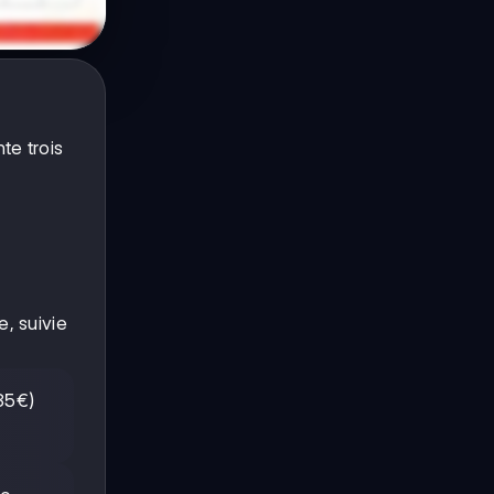
te trois
, suivie
(85€)