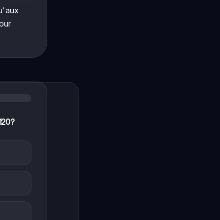
u'aux
pour
 120?