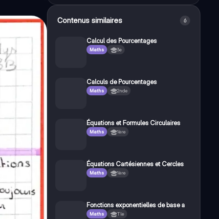
Contenus similaires
6
Calcul des Pourcentages
Maths
3e
Calculs de Pourcentages
Maths
2nde
Équations et Formules Circulaires
Maths
1ère
Équations Cartésiennes et Cercles
Maths
1ère
Fonctions exponentielles de base a
Maths
Tle