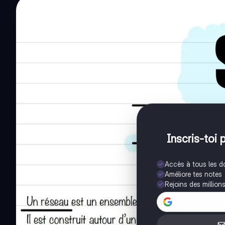
Inscris-toi 
Accès à tous les 
Améliore tes notes
Rejoins des million