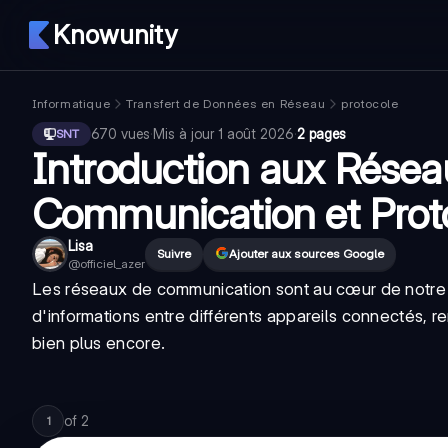
Knowunity
Informatique
Transfert de Données en Réseau
protocole
670
vues
·
Mis à jour
1 août 2026
·
2 pages
SNT
Introduction aux Résea
Communication et Prot
Lisa
Suivre
Ajouter aux sources Google
@
officiel_azer
Les réseaux de communication sont au cœur de notre ut
d'informations entre différents appareils connectés, r
bien plus encore.
of
2
1