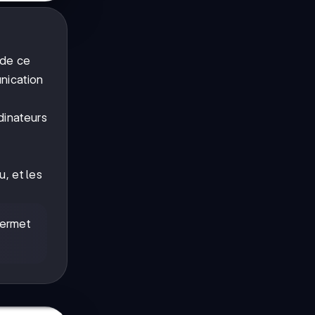
 de ce
unication
dinateurs
u, et les
permet