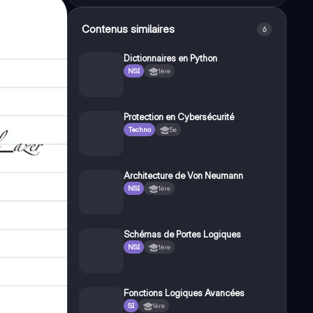
Contenus similaires
6
Dictionnaires en Python
NSI
1ère
Protection en Cybersécurité
Techno
5e
Architecture de Von Neumann
NSI
1ère
Schémas de Portes Logiques
NSI
1ère
Fonctions Logiques Avancées
SI
1ère