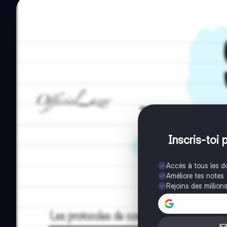
Inscris-toi 
Accès à tous les 
Améliore tes notes
Rejoins des million