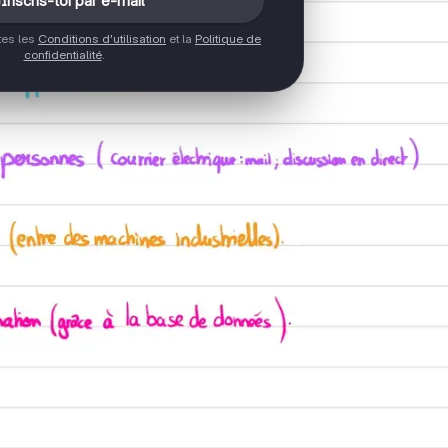
Inscris-toi par e-mail
ptes les
Conditions d'utilisation
et la
Politique de
confidentialité
.