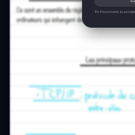
En t'inscrivant, tu acce